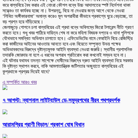
করে বাল্যবিয়ে বৈধ করার এই নোংরা কৌশল বন্ধে উচ্চ আদালতের স্পষ্ট নির্দেশনা থাকা
সত্ত্বেও তা কার্যকর হচ্ছে না। উপরন্তু, বিয়ে না দেওয়ার জন্য আগে থেকে নেওয়া
‘লিখিত অঙ্গীকারনামা’ অমান্য করেও মূল অপরাধীরা কীভাবে প্রকাশ্যে ঘুরে বেড়াচ্ছে, তা
বড় প্রশ্ন হয়ে দাঁড়িয়েছে।
জেলাজুড়ে গোপনে চলা বাল্যবিয়ের এই প্রথা বন্ধে অবিলম্বে জিরো টলারেন্স নীতি গ্রহণ
করতে হবে। শুধু খবর পাঠিয়ে দায়িত্ব শেষ না করে মহিলা বিষয়ক দপ্তর ও থানা পুলিশকে
যৌথভাবে সমন্বিত অভিযান চালাতে হবে। এফিডেভিটের নামে বেআইনি বিয়ে রেজিস্ট্রি
করা কাজীদের আইনের আওতায় আনতে হবে এবং বিয়েতে সম্পৃক্ত উভয় পক্ষের
অভিভাবকদের বিরুদ্ধে দৃষ্টান্তমূলক আইনি ব্যবস্থা নেওয়া জরুরি। স্থানীয় প্রশাসনিক
তদারকি জোরদার না হলে এ ধরনের অপরাধ প্রতিরোধ করা কখনোই সম্ভব হবে না।
এই ঘটনার যথাযথ তদন্ত সাপেক্ষে দোষীদের বিরুদ্ধে দ্রুত আইনি ব্যবস্থা নিয়ে সরকার
কি দৃষ্টান্ত স্থাপন করবে, নাকি আমলাতান্ত্রিক জটিলতার অজুহাতে বাল্যবিয়ের এই
কুপ্রথাকে প্রশ্রয় দিয়েই যাবে?
এ সম্পর্কিত আরও খবর
৭ আগস্ট: ন্যাশনাল লাইটহাউস ডে-সমুদ্রপথের নীরব পথপ্রদর্শক
আরামপ্রিয় প্রাণী বিড়াল/ প্রকাশ ঘোষ বিধান