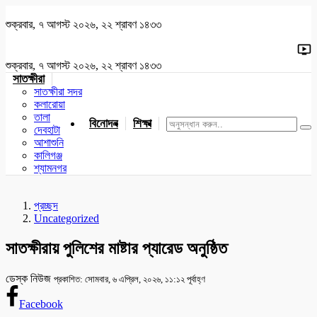
শুক্রবার, ৭ আগস্ট ২০২৬, ২২ শ্রাবণ ১৪৩৩
শুক্রবার, ৭ আগস্ট ২০২৬, ২২ শ্রাবণ ১৪৩৩
সাতক্ষীরা
সাতক্ষীরা সদর
কলারোয়া
তালা
বিনোদন
শিক্ষা
খেলাধুলা
জাতীয়
খুলনা
যশোর
দেবহাটা
আশাশুনি
কালিগঞ্জ
শ্যামনগর
প্রচ্ছদ
Uncategorized
সাতক্ষীরায় পুলিশের মাষ্টার প্যারেড অনুষ্ঠিত
ডেস্ক নিউজ
প্রকাশিত: সোমবার, ৬ এপ্রিল, ২০২৬, ১১:১২ পূর্বাহ্ণ
Facebook