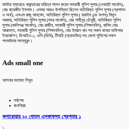
মাস্টার প্যারেডে কমান্ডারের দায়িত্ব পালন করেন সহকারী পুলিশ সুপার (দেবহাটা সার্কেল),
মোঃ বায়েজীদ ইসলাম। এসময় আরও উপস্থিত ছিলেন অতিরিক্ত পুলিশ সুপার (প্রশাসন
ও অর্থ), এসএম রাজু আহমেদ, অতিরিক্ত পুলিশ সুপার ( ক্রাইম এন্ড অপস্) মিথুন
সরকার, অতিরিক্ত পুলিশ সুপার (সদর সার্কেল), মোঃ শাহীনুর চৌধুরী, অতিরিক্ত পুলিশ
সুপার (কালিগঞ্জ সার্কেল), মোঃ রাজীব, সহকারী পুলিশ সুপার (শিক্ষানবিশ), খালিদ মোঃ
আরাফাত, সহকারী পুলিশ সুপার (শিক্ষানবিশ), মোঃ ইমরান খান সহ সকল থানার অফিসার
ইনচার্জগণ, ডিআইও-১, ওসি (ডিবি), টিআই (অ্যাডমিন) সহ জেলা পুলিশের সকল
পদমর্যাদার সদস্যবৃন্দ।
Ads small one
আপনার মতামত লিখুন
সর্বশেষ
জনপ্রিয়
কলারোয়ায় ২০ বোতল এসকাফসহ গ্রেপ্তার ১
১