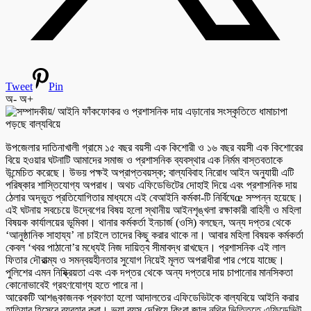
Tweet
Pin
অ-
অ+
উপজেলার দাতিনাখালী গ্রামে ১৫ বছর বয়সী এক কিশোরী ও ১৬ বছর বয়সী এক কিশোরের
বিয়ে হওয়ার ঘটনাটি আমাদের সমাজ ও প্রশাসনিক ব্যবস্থার এক নির্মম বাস্তবতাকে
উন্মেচিত করেছে। উভয় পক্ষই অপ্রাপ্তবয়স্ক; বাল্যবিবাহ নিরোধ আইন অনুযায়ী এটি
পরিষ্কার শাস্তিযোগ্য অপরাধ। অথচ এফিডেভিটের দোহাই দিয়ে এবং প্রশাসনিক দায়
ঠেলার অদ্ভুত প্রতিযোগিতার মাধ্যমে এই বেআইনি কর্মকা-টি নির্বিঘেœ সম্পন্ন হয়েছে।
এই ঘটনায় সবচেয়ে উদ্বেগের বিষয় হলো স্থানীয় আইনশৃঙ্খলা রক্ষাকারী বাহিনী ও মহিলা
বিষয়ক কার্যালয়ের ভূমিকা। থানার কর্মকর্তা ইনচার্জ (ওসি) বলছেন, অন্য দপ্তর থেকে
‘আনুষ্ঠানিক সাহায্য’ না চাইলে তাদের কিছু করার থাকে না। আবার মহিলা বিষয়ক কর্মকর্তা
কেবল ‘খবর পাঠানো’র মধ্যেই নিজ দায়িত্ব সীমাবদ্ধ রাখছেন। প্রশাসনিক এই লাল
ফিতার দৌরাত্ম্য ও সমন্বয়হীনতার সুযোগ নিয়েই মূলত অপরাধীরা পার পেয়ে যাচ্ছে।
পুলিশের এমন নিষ্ক্রিয়তা এবং এক দপ্তর থেকে অন্য দপ্তরে দায় চাপানোর মানসিকতা
কোনোভাবেই গ্রহণযোগ্য হতে পারে না।
আরেকটি আশঙ্কাজনক প্রবণতা হলো আদালতের এফিডেভিটকে বাল্যবিয়ে আইনি করার
হাতিয়ার হিসেবে ব্যবহার করা। ভুয়া বয়স দেখিয়ে কিংবা জাল নথির ভিত্তিতে এফিডেভিট