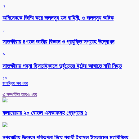
৭
অনিমেষকে জিম্মি করে জলদস্যু ডন বাহিনী, ৩ জলদস্যু আটক
৮
সাতক্ষীরায় ৪৭তম জাতীয় বিজ্ঞান ও প্রযুক্তি সপ্তাহ উদ্বোধন
৯
সাতক্ষীরায় গহনা ছিনতাইকালে দুর্বৃত্তের ইটের আঘাতে নারী নিহত
১০
জনপ্রিয় সব খবর
এ সম্পর্কিত আরও খবর
কলারোয়ায় ২০ বোতল এসকাফসহ গ্রেপ্তার ১
নগরঘাটায় উন্নয়ন পরিকল্পনা নিয়ে প্রার্থী ইবাদুল ইসলামের মতবিনিময়