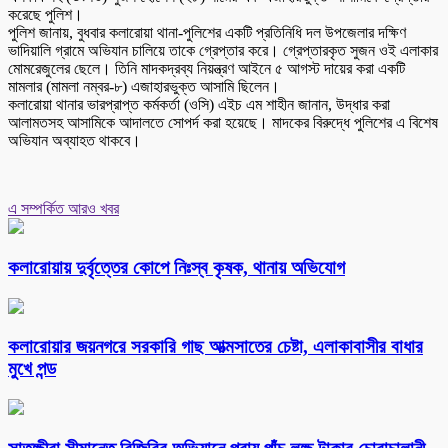
করেছে পুলিশ।
পুলিশ জানায়, বুধবার কলারোয়া থানা-পুলিশের একটি প্রতিনিধি দল উপজেলার দক্ষিণ
ভাদিয়ালি গ্রামে অভিযান চালিয়ে তাকে গ্রেপ্তার করে। গ্রেপ্তারকৃত সুজন ওই এলাকার
মোমরেজুলের ছেলে। তিনি মাদকদ্রব্য নিয়ন্ত্রণ আইনে ৫ আগস্ট দায়ের করা একটি
মামলার (মামলা নম্বর-৮) এজাহারভুক্ত আসামি ছিলেন।
কলারোয়া থানার ভারপ্রাপ্ত কর্মকর্তা (ওসি) এইচ এম শাহীন জানান, উদ্ধার করা
আলামতসহ আসামিকে আদালতে সোপর্দ করা হয়েছে। মাদকের বিরুদ্ধে পুলিশের এ বিশেষ
অভিযান অব্যাহত থাকবে।
এ সম্পর্কিত আরও খবর
কলারোয়ায় দুর্বৃত্তের কোপে নিঃস্ব কৃষক, থানায় অভিযোগ
কলারোয়ার জয়নগরে সরকারি গাছ আত্মসাতের চেষ্টা, এলাকাবাসীর বাধার
মুখে পন্ড