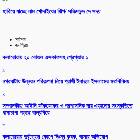
হারিয়ে যাচ্ছে নাম খোদাইয়ের শিল্প/ সচ্চিদানন্দ দে সদয়
সর্বশেষ
জনপ্রিয়
কলারোয়ায় ২০ বোতল এসকাফসহ গ্রেপ্তার ১
১
নগরঘাটায় উন্নয়ন পরিকল্পনা নিয়ে প্রার্থী ইবাদুল ইসলামের মতবিনিময়
২
সম্পাদকীয়/ আইনি ফাঁকফোকর ও প্রশাসনিক দায় এড়ানোর সংস্কৃতিতে
ধামাচাপা পড়ছে বাল্যবিয়ে
৩
কলারোয়ায় দুর্বৃত্তের কোপে নিঃস্ব কৃষক, থানায় অভিযোগ