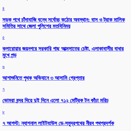
৪
সড়ক পথে চাঁদাবাজি বন্ধে সর্বোচ্চ কঠোর অবস্থান: বাস ও ট্রাক মালিক
সমিতির সাথে জেলা পুলিশের মতবিনিময়
৫
কলারোয়ার জয়নগরে সরকারি গাছ আত্মসাতের চেষ্টা, এলাকাবাসীর বাধার
মুখে পন্ড
৬
আশাশুনিতে পৃথক অভিযানে ৩ আসামি গ্রেপ্তার
৭
ভোমরা বন্দর দিয়ে দুই দিনে এলো ৭১২ মেট্রিক টন কাঁচা মরিচ
৮
৭ আগস্ট: ন্যাশনাল লাইটহাউস ডে-সমুদ্রপথের নীরব পথপ্রদর্শক