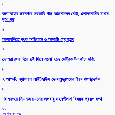
৫
কলারোয়ার জয়নগরে সরকারি গাছ আত্মসাতের চেষ্টা, এলাকাবাসীর বাধার
মুখে পন্ড
৬
আশাশুনিতে পৃথক অভিযানে ৩ আসামি গ্রেপ্তার
৭
ভোমরা বন্দর দিয়ে দুই দিনে এলো ৭১২ মেট্রিক টন কাঁচা মরিচ
৮
৭ আগস্ট: ন্যাশনাল লাইটহাউস ডে-সমুদ্রপথের নীরব পথপ্রদর্শক
৯
শ্যামনগরে সিএনআরএসের জলবায়ু সহনশীলতা বিষয়ক প্রকল্প সভা
১০
সর্বশেষ সব খবর