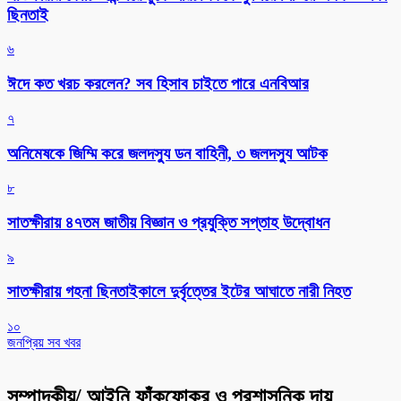
ছিনতাই
৬
ঈদে কত খরচ করলেন? সব হিসাব চাইতে পারে এনবিআর
৭
অনিমেষকে জিম্মি করে জলদস্যু ডন বাহিনী, ৩ জলদস্যু আটক
৮
সাতক্ষীরায় ৪৭তম জাতীয় বিজ্ঞান ও প্রযুক্তি সপ্তাহ উদ্বোধন
৯
সাতক্ষীরায় গহনা ছিনতাইকালে দুর্বৃত্তের ইটের আঘাতে নারী নিহত
১০
জনপ্রিয় সব খবর
সম্পাদকীয়/ আইনি ফাঁকফোকর ও প্রশাসনিক দায়