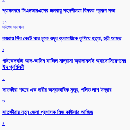
শ্যামনগরে সিএনআরএসের জলবায়ু সহনশীলতা বিষয়ক প্রকল্প সভা
১০
সর্বশেষ সব খবর
কয়রায় সিঁধ কেটে ঘরে ঢুকে ওষুধ ব্যবসায়ীকে কুপিয়ে হত্যা, স্ত্রী আহত
১
পাটকেলঘাটা আল-আমিন ফাজিল মাদ্রাসা অ্যালামনাই অ্যাসোসিয়েশনের
ঈদ পুনর্মিলনী
২
সাতক্ষীরা শহরে এক নারীর অস্বাভাবিক মৃত্যু, গলিত লাশ উদ্ধার
৩
সাতক্ষীরার নতুন জেলা প্রশাসক মিজ কাউসার আজিজ
৪