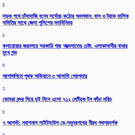
৪
সড়ক পথে চাঁদাবাজি বন্ধে সর্বোচ্চ কঠোর অবস্থান: বাস ও ট্রাক মালিক
সমিতির সাথে জেলা পুলিশের মতবিনিময়
৫
কলারোয়ার জয়নগরে সরকারি গাছ আত্মসাতের চেষ্টা, এলাকাবাসীর বাধার
মুখে পন্ড
৬
আশাশুনিতে পৃথক অভিযানে ৩ আসামি গ্রেপ্তার
৭
ভোমরা বন্দর দিয়ে দুই দিনে এলো ৭১২ মেট্রিক টন কাঁচা মরিচ
৮
৭ আগস্ট: ন্যাশনাল লাইটহাউস ডে-সমুদ্রপথের নীরব পথপ্রদর্শক
৯