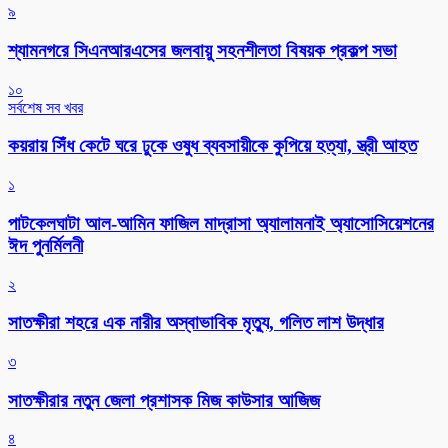
৯
শ্যামনগরে সিএনআরএসের জলবায়ু সহনশীলতা বিষয়ক প্রকল্প সভা
১০
সর্বশেষ সব খবর
কয়রায় সিঁধ কেটে ঘরে ঢুকে ওষুধ ব্যবসায়ীকে কুপিয়ে হত্যা, স্ত্রী আহত
১
পাটকেলঘাটা আল-আমিন ফাজিল মাদ্রাসা অ্যালামনাই অ্যাসোসিয়েশনের
ঈদ পুনর্মিলনী
২
সাতক্ষীরা শহরে এক নারীর অস্বাভাবিক মৃত্যু, গলিত লাশ উদ্ধার
৩
সাতক্ষীরার নতুন জেলা প্রশাসক মিজ কাউসার আজিজ
৪