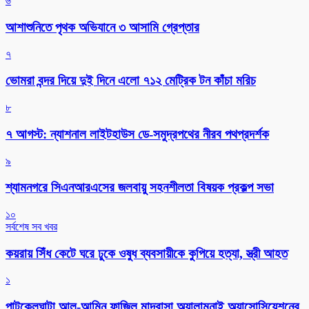
৬
আশাশুনিতে পৃথক অভিযানে ৩ আসামি গ্রেপ্তার
৭
ভোমরা বন্দর দিয়ে দুই দিনে এলো ৭১২ মেট্রিক টন কাঁচা মরিচ
৮
৭ আগস্ট: ন্যাশনাল লাইটহাউস ডে-সমুদ্রপথের নীরব পথপ্রদর্শক
৯
শ্যামনগরে সিএনআরএসের জলবায়ু সহনশীলতা বিষয়ক প্রকল্প সভা
১০
সর্বশেষ সব খবর
কয়রায় সিঁধ কেটে ঘরে ঢুকে ওষুধ ব্যবসায়ীকে কুপিয়ে হত্যা, স্ত্রী আহত
১
পাটকেলঘাটা আল-আমিন ফাজিল মাদ্রাসা অ্যালামনাই অ্যাসোসিয়েশনের