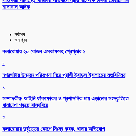
সাতক্ষীরা সীমান্তে বিজিবির অভিযানে প্রায় পাঁচ লক্ষ টাকার চোরাচালানী
মালামাল আটক
সর্বশেষ
জনপ্রিয়
কলারোয়ায় ২০ বোতল এসকাফসহ গ্রেপ্তার ১
১
নগরঘাটায় উন্নয়ন পরিকল্পনা নিয়ে প্রার্থী ইবাদুল ইসলামের মতবিনিময়
২
সম্পাদকীয়/ আইনি ফাঁকফোকর ও প্রশাসনিক দায় এড়ানোর সংস্কৃতিতে
ধামাচাপা পড়ছে বাল্যবিয়ে
৩
কলারোয়ায় দুর্বৃত্তের কোপে নিঃস্ব কৃষক, থানায় অভিযোগ