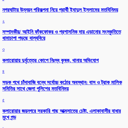
নগরঘাটায় উন্নয়ন পরিকল্পনা নিয়ে প্রার্থী ইবাদুল ইসলামের মতবিনিময়
২
সম্পাদকীয়/ আইনি ফাঁকফোকর ও প্রশাসনিক দায় এড়ানোর সংস্কৃতিতে
ধামাচাপা পড়ছে বাল্যবিয়ে
৩
কলারোয়ায় দুর্বৃত্তের কোপে নিঃস্ব কৃষক, থানায় অভিযোগ
৪
সড়ক পথে চাঁদাবাজি বন্ধে সর্বোচ্চ কঠোর অবস্থান: বাস ও ট্রাক মালিক
সমিতির সাথে জেলা পুলিশের মতবিনিময়
৫
কলারোয়ার জয়নগরে সরকারি গাছ আত্মসাতের চেষ্টা, এলাকাবাসীর বাধার
মুখে পন্ড