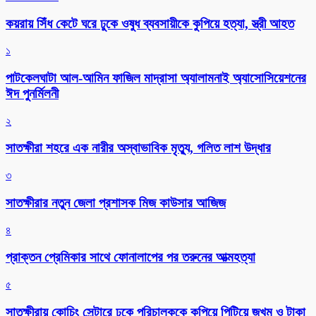
কয়রায় সিঁধ কেটে ঘরে ঢুকে ওষুধ ব্যবসায়ীকে কুপিয়ে হত্যা, স্ত্রী আহত
১
পাটকেলঘাটা আল-আমিন ফাজিল মাদ্রাসা অ্যালামনাই অ্যাসোসিয়েশনের
ঈদ পুনর্মিলনী
২
সাতক্ষীরা শহরে এক নারীর অস্বাভাবিক মৃত্যু, গলিত লাশ উদ্ধার
৩
সাতক্ষীরার নতুন জেলা প্রশাসক মিজ কাউসার আজিজ
৪
প্রাক্তন প্রেমিকার সাথে ফোনালাপের পর তরুনের আত্মহত্যা
৫
সাতক্ষীরায় কোচিং সেন্টারে ঢুকে পরিচালককে কুপিয়ে পিটিয়ে জখম ও টাকা