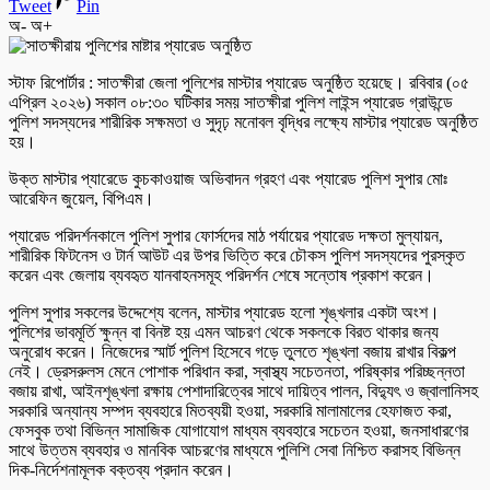
Tweet
Pin
অ-
অ+
স্টাফ রিপোর্টার : সাতক্ষীরা জেলা পুলিশের মাস্টার প্যারেড অনুষ্ঠিত হয়েছে। রবিবার (০৫
এপ্রিল ২০২৬) সকাল ০৮:৩০ ঘটিকার সময় সাতক্ষীরা পুলিশ লাইন্স প্যারেড গ্রাউন্ডে
পুলিশ সদস্যদের শারীরিক সক্ষমতা ও সুদৃঢ় মনোবল বৃদ্ধির লক্ষ্যে মাস্টার প্যারেড অনুষ্ঠিত
হয়।
উক্ত মাস্টার প্যারেডে কুচকাওয়াজ অভিবাদন গ্রহণ এবং প্যারেড পুলিশ সুপার মোঃ
আরেফিন জুয়েল, বিপিএম।
প্যারেড পরিদর্শনকালে পুলিশ সুপার ফোর্সদের মাঠ পর্যায়ের প্যারেড দক্ষতা মুল্যায়ন,
শারীরিক ফিটনেস ও টার্ন আউট এর উপর ভিত্তি করে চৌকস পুলিশ সদস্যদের পুরস্কৃত
করেন এবং জেলায় ব্যবহৃত যানবাহনসমূহ পরিদর্শন শেষে সন্তোষ প্রকাশ করেন।
পুলিশ সুপার সকলের উদ্দেশ্যে বলেন, মাস্টার প্যারেড হলো শৃঙ্খলার একটা অংশ।
পুলিশের ভাবমূর্তি ক্ষুন্ন বা বিনষ্ট হয় এমন আচরণ থেকে সকলকে বিরত থাকার জন্য
অনুরোধ করেন। নিজেদের স্মার্ট পুলিশ হিসেবে গড়ে তুলতে শৃঙ্খলা বজায় রাখার বিকল্প
নেই। ড্রেসরুলস মেনে পোশাক পরিধান করা, স্বাস্থ্য সচেতনতা, পরিষ্কার পরিচ্ছন্নতা
বজায় রাখা, আইনশৃঙ্খলা রক্ষায় পেশাদারিত্বের সাথে দায়িত্ব পালন, বিদ্যুৎ ও জ্বালানিসহ
সরকারি অন্যান্য সম্পদ ব্যবহারে মিতব্যয়ী হওয়া, সরকারি মালামালের হেফাজত করা,
ফেসবুক তথা বিভিন্ন সামাজিক যোগাযোগ মাধ্যম ব্যবহারে সচেতন হওয়া, জনসাধারণের
সাথে উত্তম ব্যবহার ও মানবিক আচরণের মাধ্যমে পুলিশি সেবা নিশ্চিত করাসহ বিভিন্ন
দিক-নির্দেশনামূলক বক্তব্য প্রদান করেন।