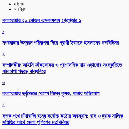
সর্বশেষ
জনপ্রিয়
কলারোয়ায় ২০ বোতল এসকাফসহ গ্রেপ্তার ১
১
নগরঘাটায় উন্নয়ন পরিকল্পনা নিয়ে প্রার্থী ইবাদুল ইসলামের মতবিনিময়
২
সম্পাদকীয়/ আইনি ফাঁকফোকর ও প্রশাসনিক দায় এড়ানোর সংস্কৃতিতে
ধামাচাপা পড়ছে বাল্যবিয়ে
৩
কলারোয়ায় দুর্বৃত্তের কোপে নিঃস্ব কৃষক, থানায় অভিযোগ
৪
সড়ক পথে চাঁদাবাজি বন্ধে সর্বোচ্চ কঠোর অবস্থান: বাস ও ট্রাক মালিক
সমিতির সাথে জেলা পুলিশের মতবিনিময়