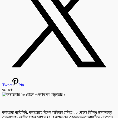
Tweet
Pin
অ-
অ+
কলারোয়া প্রতিনিধি: কলারোয়ায় বিশেষ অভিযান চালিয়ে ২০ বোতল নিষিদ্ধ মাদকদ্রব্য
এসকাফসহ (ঊংশঁভ) সুজন হোসেন (২৮) নামের এক এজাহারভুক্ত আসামিকে গ্রেপ্তার