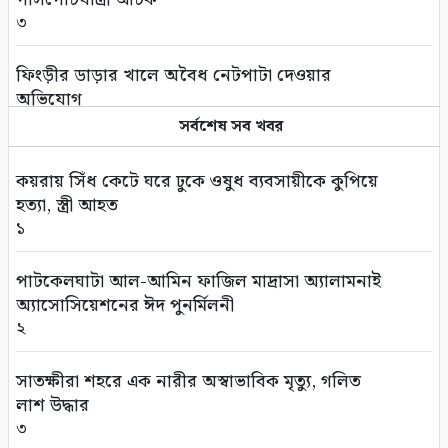
৩
ফিংড়ীর ডাড়ার খালে অবৈধ নেটপাটা দেওয়ার
অভিযোগ
৪
সর্বশেষ সব খবর
তালায় বিল থেকে যুবকের মৃতদেহ উদ্ধার
কয়রায় সিঁধ কেটে ঘরে ঢুকে ওষুধ ব্যবসায়ীকে কুপিয়ে
৫
হত্যা, স্ত্রী আহত
১
গণঅভ্যুত্থানের দ্বিতীয় বর্ষপূর্তি উপলক্ষে সাতক্ষীরায়
বিএনপির র‌্যালি ও আলোচনা সভা
পাটকেলঘাটা আল-আমিন ফাজিল মাদ্রাসা অ্যালামনাই
৬
অ্যাসোসিয়েশনের ঈদ পুনর্মিলনী
২
সাতক্ষীরায় ছাত্রশিবিরের ম্যারাথন র‌্যালি
৭
সাতক্ষীরা শহরে এক নারীর অস্বাভাবিক মৃত্যু, গলিত
লাশ উদ্ধার
সাতক্ষীরায় জুলাই গণঅভ্যুত্থানের শহীদ পরিবার ও
৩