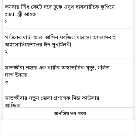
তালায় বিল থেকে যুবকের মৃতদেহ উদ্ধার
কয়রায় সিঁধ কেটে ঘরে ঢুকে ওষুধ ব্যবসায়ীকে কুপিয়ে
৫
হত্যা, স্ত্রী আহত
১
গণঅভ্যুত্থানের দ্বিতীয় বর্ষপূর্তি উপলক্ষে সাতক্ষীরায়
বিএনপির র‌্যালি ও আলোচনা সভা
পাটকেলঘাটা আল-আমিন ফাজিল মাদ্রাসা অ্যালামনাই
৬
অ্যাসোসিয়েশনের ঈদ পুনর্মিলনী
২
সাতক্ষীরায় ছাত্রশিবিরের ম্যারাথন র‌্যালি
৭
সাতক্ষীরা শহরে এক নারীর অস্বাভাবিক মৃত্যু, গলিত
লাশ উদ্ধার
সাতক্ষীরায় জুলাই গণঅভ্যুত্থানের শহীদ পরিবার ও
৩
আহতদের মাঝে সম্মানি প্রদান
৮
সাতক্ষীরার নতুন জেলা প্রশাসক মিজ কাউসার
আজিজ
নদী থেকে অবৈধ ভাবে বালু উত্তোলনের দায়ে ৫০
৪
জনপ্রিয় সব খবর
হাজার টাকা জরিমানা
৯
প্রাক্তন প্রেমিকার সাথে ফোনালাপের পর তরুনের
আত্মহত্যা