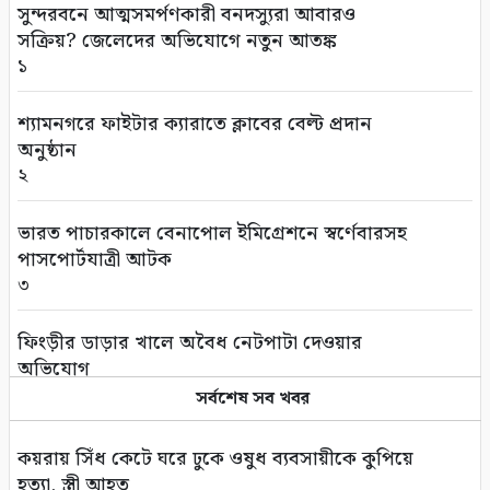
সুন্দরবনে আত্মসমর্পণকারী বনদস্যুরা আবারও
সক্রিয়? জেলেদের অভিযোগে নতুন আতঙ্ক
১
শ্যামনগরে ফাইটার ক্যারাতে ক্লাবের বেল্ট প্রদান
অনুষ্ঠান
২
ভারত পাচারকালে বেনাপোল ইমিগ্রেশনে স্বর্ণেবারসহ
পাসপোর্টযাত্রী আটক
৩
ফিংড়ীর ডাড়ার খালে অবৈধ নেটপাটা দেওয়ার
অভিযোগ
৪
সর্বশেষ সব খবর
তালায় বিল থেকে যুবকের মৃতদেহ উদ্ধার
কয়রায় সিঁধ কেটে ঘরে ঢুকে ওষুধ ব্যবসায়ীকে কুপিয়ে
৫
হত্যা, স্ত্রী আহত