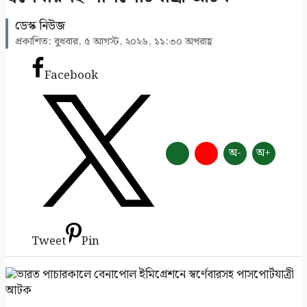
৬
ডেস্ক নিউজ
প্রকাশিত: বুধবার, ৫ আগস্ট, ২০২৬, ১১:৩০ অপরাহ্ণ
ঈদে কত খরচ করলেন? সব হিসাব চাইতে পারে
এনবিআর
Facebook
৭
অনিমেষকে জিম্মি করে জলদস্যু ডন বাহিনী, ৩
জলদস্যু আটক
৮
অ-
অ+
সাতক্ষীরায় ৪৭তম জাতীয় বিজ্ঞান ও প্রযুক্তি সপ্তাহ
উদ্বোধন
৯
Tweet
Pin
সাতক্ষীরায় গহনা ছিনতাইকালে দুর্বৃত্তের ইটের আঘাতে
নারী নিহত
১০