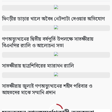
১০
সাতক্ষীরায় কোচিং সেন্টারে ঢুকে পরিচালককে কুপিয়ে
পিটিয়ে জখম ও টাকা ছিনতাই
৬
ফিংড়ীর ডাড়ার খালে অবৈধ নেটপাটা দেওয়ার অভিযোগ
ঈদে কত খরচ করলেন? সব হিসাব চাইতে পারে
এনবিআর
গণঅভ্যুত্থানের দ্বিতীয় বর্ষপূর্তি উপলক্ষে সাতক্ষীরায়
৭
বিএনপির র‌্যালি ও আলোচনা সভা
অনিমেষকে জিম্মি করে জলদস্যু ডন বাহিনী, ৩
জলদস্যু আটক
সাতক্ষীরায় ছাত্রশিবিরের ম্যারাথন র‌্যালি
৮
সাতক্ষীরায় ৪৭তম জাতীয় বিজ্ঞান ও প্রযুক্তি সপ্তাহ
সাতক্ষীরায় জুলাই গণঅভ্যুত্থানের শহীদ পরিবার ও
উদ্বোধন
আহতদের মাঝে সম্মানি প্রদান
৯
সাতক্ষীরায় গহনা ছিনতাইকালে দুর্বৃত্তের ইটের আঘাতে
নারী নিহত