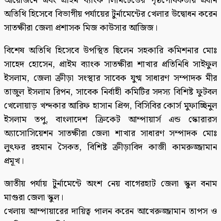
আয়োজনে এবং প্রাইম ব্যাংক লিমিটেডের পৃষ্ঠপোষকতায় প্রধান
অতিথি হিসেবে বিভাগীয় পর্যায়ের টুর্নামেন্টের খেলার উদ্বোধন করেন
সাতক্ষীরা জেলা প্রশাসক মিজ কাউসার আজিজ।
বিশেষ অতিথি হিসেবে উপস্থিত ছিলেন সহকারি কমিশনার মোঃ
সাহেদ হোসেন, প্রাইম ব্যাংক সাতক্ষীরা শাখার প্রতিনিধি সাইফুল
ইসলাম, জেলা ক্রীড়া সংস্থার সাবেক যুগ্ম সাধারণ সম্পাদক মীর
তাজুল ইসলাম রিপন, সাবেক নির্বাহী কমিটির সদস্য বিশিষ্ট ফুটবল
খেলোয়াড় খন্দকার আরিফ হাসান প্রিন্স, বিসিবির কোর্স মুফাচ্ছিনুল
ইসলাম তপু, বাংলাদেশ ক্রিকেট আম্পায়ার্স এন্ড স্কোরারস
অ্যাসোসিয়েশন সাতক্ষীরা জেলা শাখার সাধারণ সম্পাদক মোঃ
লুৎফর রহমান সৈকত, বিশিষ্ট ক্রীড়াবিদ কাজী কামরুজ্জামান
প্রমূখ।
জাতীয় পর্যায় টুর্নামেন্টে অংশ নেয় বাগেরহাট জেলা স্কুল বনাম
মাগুরা জেলা স্কুল।
খেলায় আম্পায়ারের দায়িত্ব পালন করেন আখেরুজ্জামান তাপস ও