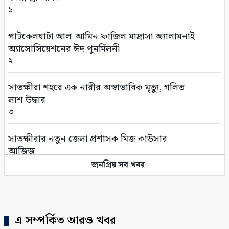
১
গণঅভ্যুত্থানের দ্বিতীয় বর্ষপূর্তি উপলক্ষে সাতক্ষীরায়
বিএনপির র‌্যালি ও আলোচনা সভা
পাটকেলঘাটা আল-আমিন ফাজিল মাদ্রাসা অ্যালামনাই
৬
অ্যাসোসিয়েশনের ঈদ পুনর্মিলনী
২
সাতক্ষীরায় ছাত্রশিবিরের ম্যারাথন র‌্যালি
৭
সাতক্ষীরা শহরে এক নারীর অস্বাভাবিক মৃত্যু, গলিত
লাশ উদ্ধার
সাতক্ষীরায় জুলাই গণঅভ্যুত্থানের শহীদ পরিবার ও
৩
আহতদের মাঝে সম্মানি প্রদান
৮
সাতক্ষীরার নতুন জেলা প্রশাসক মিজ কাউসার
আজিজ
নদী থেকে অবৈধ ভাবে বালু উত্তোলনের দায়ে ৫০
৪
জনপ্রিয় সব খবর
হাজার টাকা জরিমানা
৯
প্রাক্তন প্রেমিকার সাথে ফোনালাপের পর তরুনের
আত্মহত্যা
সাতক্ষীরায় জুলাই গণঅভ্যুত্থানের দ্বিতীয় বার্ষিকী
৫
এ সম্পর্কিত আরও খবর
উপলক্ষে জামায়াতের বিক্ষোভ মিছিল