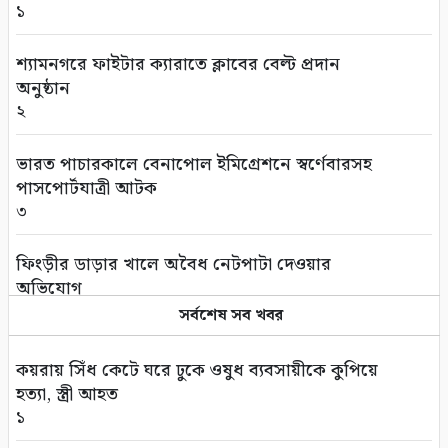
১
শ্যামনগরে ফাইটার ক্যারাতে ক্লাবের বেল্ট প্রদান
অনুষ্ঠান
২
ভারত পাচারকালে বেনাপোল ইমিগ্রেশনে স্বর্ণেবারসহ
পাসপোর্টযাত্রী আটক
৩
ফিংড়ীর ডাড়ার খালে অবৈধ নেটপাটা দেওয়ার
অভিযোগ
৪
সর্বশেষ সব খবর
তালায় বিল থেকে যুবকের মৃতদেহ উদ্ধার
কয়রায় সিঁধ কেটে ঘরে ঢুকে ওষুধ ব্যবসায়ীকে কুপিয়ে
৫
হত্যা, স্ত্রী আহত
১
গণঅভ্যুত্থানের দ্বিতীয় বর্ষপূর্তি উপলক্ষে সাতক্ষীরায়