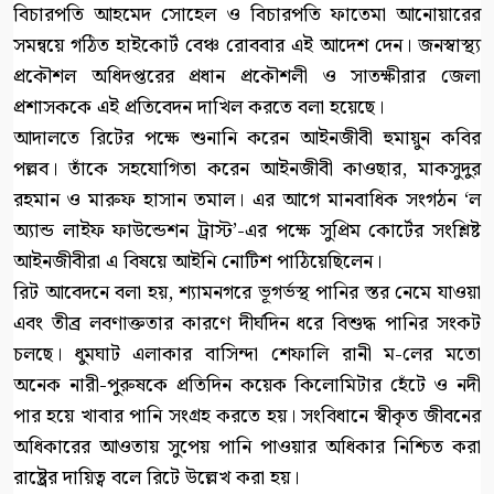
বিচারপতি আহমেদ সোহেল ও বিচারপতি ফাতেমা আনোয়ারের
সমন্বয়ে গঠিত হাইকোর্ট বেঞ্চ রোববার এই আদেশ দেন। জনস্বাস্থ্য
প্রকৌশল অধিদপ্তরের প্রধান প্রকৌশলী ও সাতক্ষীরার জেলা
প্রশাসককে এই প্রতিবেদন দাখিল করতে বলা হয়েছে।
আদালতে রিটের পক্ষে শুনানি করেন আইনজীবী হুমায়ুন কবির
পল্লব। তাঁকে সহযোগিতা করেন আইনজীবী কাওছার, মাকসুদুর
রহমান ও মারুফ হাসান তমাল। এর আগে মানবাধিক সংগঠন ‘ল
অ্যান্ড লাইফ ফাউন্ডেশন ট্রাস্ট’-এর পক্ষে সুপ্রিম কোর্টের সংশ্লিষ্ট
আইনজীবীরা এ বিষয়ে আইনি নোটিশ পাঠিয়েছিলেন।
রিট আবেদনে বলা হয়, শ্যামনগরে ভূগর্ভস্থ পানির স্তর নেমে যাওয়া
এবং তীব্র লবণাক্ততার কারণে দীর্ঘদিন ধরে বিশুদ্ধ পানির সংকট
চলছে। ধুমঘাট এলাকার বাসিন্দা শেফালি রানী ম-লের মতো
অনেক নারী-পুরুষকে প্রতিদিন কয়েক কিলোমিটার হেঁটে ও নদী
পার হয়ে খাবার পানি সংগ্রহ করতে হয়। সংবিধানে স্বীকৃত জীবনের
অধিকারের আওতায় সুপেয় পানি পাওয়ার অধিকার নিশ্চিত করা
রাষ্ট্রের দায়িত্ব বলে রিটে উল্লেখ করা হয়।