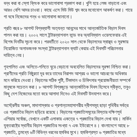
বন্ধ করা বা স্লো ব্লিংক করে ভালোবাসা প্রকাশ করা। খুশি হয়ে লেজ নাড়ানো এবং
আরও বেশি আদর চাওয়া। কাছে এসে মিউ মিউ শব্দ করে মনোযোগ আকর্ষণ করা। গায়ে
গা ঘষে নিজেদের গন্ধ ও ভালোবাসা জানানো।
প্রতি বছর ৮ আগস্ট বিশ্বব্যাপী অত্যন্ত আনন্দের সাথে আন্তর্জাতিক বিড়াল দিবস
পালন করা হয়। ২০০২ সালে ইন্টারন্যাশনাল ফান্ড ফর অ্যানিম্যাল ওয়েলফেয়ার এই
বিশেষ দিনটির সূচনা করে। পরবর্তীতে ২০২০ সাল থেকে বিড়ালদের স্বাস্থ্য ও সুরক্ষায়
নিয়োজিত অলাভজনক সংস্থা ইন্টারন্যাশনাল ক্যাট কেয়ার এই দিবসটি পরিচালনার
দায়িত্ব নেয়।
গৃহপালিত এবং অলিতে-গলিতে ঘুরে বেড়ানো অবহেলিত বিড়ালদের সুরক্ষা নিশ্চিত করা।
প্রাণীদের প্রতি নিষ্ঠুরতা দূর করে তাদের নিরাপদ আশ্রয় ও ভালো আচরণের অধিকার
মনে করিয়ে দেওয়া। বিড়ালের সঠিক পুষ্টি, টিকাদান ও চিকিৎসার প্রয়োজনীয়তা সম্পর্কে
মানুষকে সচেতন করা। ৮ আগস্ট বিশ্বজুড়ে আন্তর্জাতিক দিবস হিসেবে স্বীকৃত, তবুও
কিছু দেশ নিজেদের মতো করে আলাদা দিনেও এই দিবসটি উদযাপন করে।
অস্ট্রেলীয় অঞ্চল, মাদাগাস্কার ও প্রশান্তমহাসাগরীয় দ্বীপসমূহ ছাড়া পৃথিবীর সর্বত্র
৩৪ প্রজাতির বিড়াল ছড়িয়ে রয়েছে। বিড়ালের প্রজাতিসমূহের বিস্তার দক্ষিণপূর্ব
এশিয়ায় সর্বোচ্চ, যেখানে একটি এলাকায় একত্রে ৭ প্রজাতির বিড়াল দেখা যায়। মার্কিন
যুক্তরাষ্ট্রে স্থানীয় বিড়াল প্রজাতির সংখ্যা ৭ এবং ইউরোপে ৪। বাংলাদেশে আছে ৮
প্রজাতি, তন্মধ্যে ৬টি বিভিন্ন ধরনের হুমকির মুখে। হুমকিগ্রস্ত ৬ প্রজাতির মধ্যে