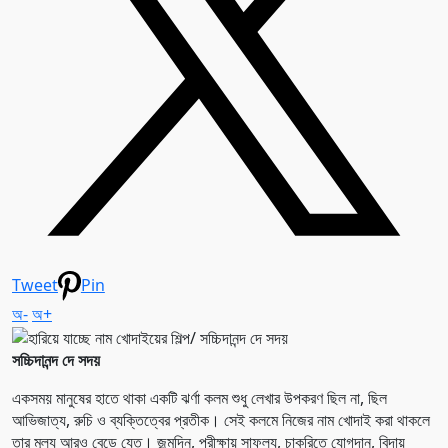
Tweet
Pin
অ-
অ+
সচ্চিদানন্দ দে সদয়
একসময় মানুষের হাতে থাকা একটি ঝর্ণা কলম শুধু লেখার উপকরণ ছিল না, ছিল
আভিজাত্য, রুচি ও ব্যক্তিত্বের প্রতীক। সেই কলমে নিজের নাম খোদাই করা থাকলে
তার মূল্য আরও বেড়ে যেত। জন্মদিন, পরীক্ষায় সাফল্য, চাকরিতে যোগদান, বিদায়