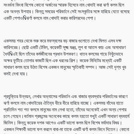
সংবর্ধনা কিংবা বিশেষ কোনো অর্জনের স্মারক হিসেবে নাম খোদাই করা ঝর্ণা কলম ছিল
এক অনন্য উপহার। কিন্তু সময়ের পরিবর্তনে সেই সংস্কৃতির সঙ্গে হারিয়ে যেতে বসেছে
একটি পেশাওÑঝর্ণা কলমে নাম খোদাই করার কারিগরদের পেশা।
একসময় শহর থেকে শুরু করে মফস্বলের বড় বাজার গুলোতে দেখা মিলত এসব দক্ষ
কারিগরের। ছোট্ট একটি টেবিল, কয়েকটি সূক্ষ্ম যন্ত্র, লুপ বা আতস কাচ এবং অসাধারণ
ধৈর্যÑএই ছিল তাঁদের কর্মজীবনের প্রধান উপকরণ। ধাতব কলমের গায়ে নিখুঁতভাবে
অক্ষর ফুটিয়ে তোলার কাজটি ছিল এক ধরনের শিল্প। কয়েক মিনিটের মধ্যেই একটি
সাধারণ কলম হয়ে উঠত বিশেষ একজন মানুষের স্মৃতিবাহী সম্পদ। আজ সেই দৃশ্য খুব
কমই দেখা যায়।
প্রযুক্তির উন্নয়ন, লেখার অভ্যাসের পরিবর্তন এবং বাজার ব্যবস্থার পরিবর্তনের কারণে
ঝর্ণা কলমে নাম খোদাইয়ের ঐতিহ্য ধীরে ধীরে হারিয়ে যাচ্ছে। একসময় যাঁদের হাতে
প্রতিদিন শত শত কলমে মানুষের নাম লেখা হতো, তাঁদের অনেকেই এখন অন্য পেশায়
চলে গেছেন।বর্তমান প্রজন্মের অনেকের কাছে কলম হয়তো শুধুই একটি সাধারণ ব্যবহার্য
জিনিস। কিন্তু কয়েক দশক আগেও একটি ভালো কলম ছিল বিশেষ মর্যাদার বিষয়।
একজন শিক্ষার্থী ভালো ফল করলে বাবা-মা তাকে একটি ঝর্ণা কলম কিনে দিতেন। কোনো