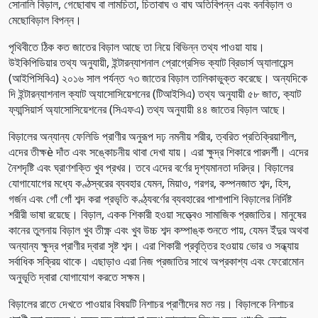
সোনালি বিড়াল, গেছোবাঘ বা লামচিতা, চিতাবাঘ ও বাঘ অতিবিপন্ন এবং বনবিড়াল ও
মেছোবিড়াল বিপন্ন।
পৃথিবীতে ঠিক কত জাতের বিড়াল আছে তা নিয়ে বিভিন্ন তথ্য পাওয়া যায়।
উইকিপিডিয়ার তথ্য অনুযায়ী, ইন্টারন্যাশনাল প্রোগ্রেসিভ ক্যাট ব্রিডার্স অ্যালায়েন্স
(আইপিসিবিএ) ২০১৬ সাল পর্যন্ত ৭৩ জাতের বিড়াল তালিকাভুক্ত করেছে। অন্যদিকে
দি ইন্টারন্যাশনাল ক্যাট অ্যাসোসিয়েশনের (টিআইসিএ) তথ্য অনুযায়ী ৫৮ জাত, ক্যাট
ফ্যান্সিয়ার্স অ্যাসোসিয়েশনের (সিএফএ) তথ্য অনুযায়ী ৪৪ জাতের বিড়াল আছে।
বিড়ালের অন্যান্য ফেলিডি প্রাণীর অনুরূপ দঢ় নমনীয় শরীর, ত্বরিত প্রতিক্রিয়াশীল,
এদের তীক্ষè দাঁত এবং সঙ্কোচনীয় থাবা দেখা যায়। এরা ক্ষুদ্র শিকারে পারদর্শী। এদের
নৈশদৃষ্টি এবং ঘ্রাণশক্তি খুব প্রখর। তবে এদের বর্ণের দৃশ্যমানতা দরিদ্র। বিড়ালের
যোগাযোগের মধ্যে কণ্ঠস্বরের ব্যবহার যেমন, মিয়াও, গরগর, কম্পনজাত শব্দ, হিস,
গর্জন এবং গোঁ গোঁ শব্দ করা প্রভৃতি কণ্ঠ্যবর্ণের ব্যবহারের পাশাপাশি বিড়ালের নির্দিষ্ট
শরীরী ভাষা রয়েছে। বিড়াল, একক শিকারী হওয়া সত্ত্বেও সামাজিক প্রজাতির। মানুষের
কানের তুলনায় বিড়াল খুব তীক্ষ্ণ এবং খুব উচ্চ শব্দ কম্পাঙ্ক শুনতে পায়, যেমন ইঁদুর অথবা
অন্যান্য ক্ষুদ্র প্রাণীর দ্বারা সৃষ্ট শব্দ। এরা শিকারী প্রবৃত্তির হওয়ায় ভোর ও সন্ধ্যায়
সর্বাধিক সক্রিয় থাকে। এছাড়াও এরা নিজ প্রজাতির সাথে অপ্রকাশ্য এবং ফেরোমোন
অনুভূতি দ্বারা যোগাযোগ করতে সক্ষম।
বিড়ালের রাতে দেখতে পাওয়ার বিষয়টি নিশাচর প্রাণীদের মত নয়। বিড়ালকে নিশাচর