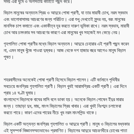
সময় এরা ঘুমে ও অলসতায় কাটাতে পছন্দ করে।
বিড়াল মানুষের অন্যতম প্রিয় ও আদুরে পোষা প্রাণী, যা তার মায়াবী চোখ, নরম স্বভাব
এবং ভালোবাসাময় আচরণের জন্য পরিচিত। এরা শুধু দেখতেই সুন্দর নয়, বরং মানুষের
মানসিক চাপ কমাতে এবং একাকীত্ব দূর করতে দারুণ ভূমিকা রাখে। নরম স্বভাব, মায়াবী
চোখ আর চমৎকার সব আচরণের কারণে এরা মানুষের খুব সহজেই মন কেড়ে নেয়।
গৃহপালিত পোষা প্রাণীর মধ্যে বিড়াল অন্যতম। আদুরে চেহারার এই প্রাণী পছন্দ করেন
না, এমন মানুষ খুঁজে পাওয়া দুষ্কর। আজ থেকে দশ হাজার বছর আগেও মানুষ বিড়াল
পুষত।
শহরবাসীদের অনেকেই পোষা প্রাণী হিসেবে বিড়াল পালেন। এটি বর্তমানে পৃথিবীর
সবচেয়ে জনপ্রিয় গৃহপালিত প্রাণী। বিড়াল খুবই আরামপ্রিয় একটি প্রাণী। এরা দিনে
প্রায় ১৪ ঘণ্টা ঘুমায়।
বাংলাদেশে বিড়ালকে বাঘের মাসি বলে ডাকা হয়। অনেকে বিড়াল পোষেন ইঁদুর মারার
জন্য। তাছাড়া দুধ, মাছ, মাংস বিড়ালের প্রিয় খাবার। এরা খুবই নিঃশব্দে চলাফেরা
করতে পারে। কারণ এদের পায়ের নীচে খুব নরম মাংসপিন্ড থাকে।
বিড়াল একটি অত্যন্ত জনপ্রিয় গৃহপালিত ও আদুরে প্রাণী। মানুষ ও বিড়ালের মধ্যকার
এই সুসম্পর্ক বিজ্ঞানসম্মতভাবেও প্রমাণিত। বিড়ালের আদুরে আচরণধীরে চোখের পাতা