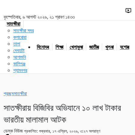
বৃহস্পতিবার, ৬ আগস্ট ২০২৬, ২১ শ্রাবণ ১৪৩৩
সাতক্ষীরা
সাতক্ষীরা সদর
কলারোয়া
তালা
বিনোদন
শিক্ষা
খেলাধুলা
জাতীয়
খুলনা
যশোর
দেবহাটা
আশাশুনি
কালিগঞ্জ
শ্যামনগর
প্রচ্ছদ
সাতক্ষীরা
সাতক্ষীরায় বিজিবির অভিযানে ১০ লাখ টাকার
ভারতীয় মালামাল আটক
ডেস্ক নিউজ
প্রকাশিত: শুক্রবার, ১৭ এপ্রিল, ২০২৬, ৩:২৭ অপরাহ্ণ