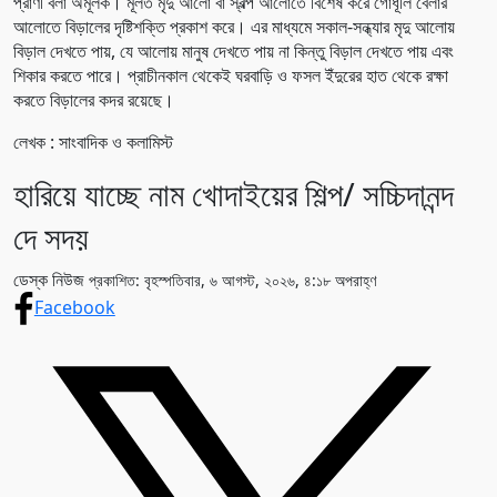
প্রাণী বলা অমূলক। মূলত মৃদু আলো বা স্বল্প আলোতে বিশেষ করে গোধূলি বেলার
আলোতে বিড়ালের দৃষ্টিশক্তি প্রকাশ করে। এর মাধ্যমে সকাল-সন্ধ্যার মৃদু আলোয়
বিড়াল দেখতে পায়, যে আলোয় মানুষ দেখতে পায় না কিন্তু বিড়াল দেখতে পায় এবং
শিকার করতে পারে। প্রাচীনকাল থেকেই ঘরবাড়ি ও ফসল ইঁদুরের হাত থেকে রক্ষা
করতে বিড়ালের কদর রয়েছে।
লেখক : সাংবাদিক ও কলামিস্ট
হারিয়ে যাচ্ছে নাম খোদাইয়ের শিল্প/ সচ্চিদানন্দ
দে সদয়
ডেস্ক নিউজ
প্রকাশিত: বৃহস্পতিবার, ৬ আগস্ট, ২০২৬, ৪:১৮ অপরাহ্ণ
Facebook