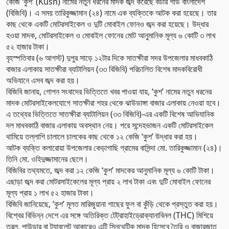
কেজি ‘কুশ’ (Kush) নামের নতুন ধরনের মাদক জব্দ করেছে বর্ডার গার্ড বাংলাদেশ
(বিজিবি)। এ সময় তারিকুজ্জামান (২৪) নামে এক ব্যক্তিকে আটক করা হয়েছে। তার
কাছ থেকে একটি মোটরসাইকেল ও দুটি মোবাইল ফোনও জব্দ করা হয়েছে। উদ্ধার
হওয়া মাদক, মোটরসাইকেল ও মোবাইল ফোনের মোট আনুমানিক মূল্য ৬ কোটি ৩ লাখ
৫২ হাজার টাকা।
বৃহস্পতিবার (৬ আগস্ট) দুপুর সাড়ে ১২টার দিকে সাতক্ষীরা সদর উপজেলার মাধবকাঠি
বাজার এলাকায় সাতক্ষীরা ব্যাটালিয়ন (৩৩ বিজিবি) পরিচালিত বিশেষ মাদকবিরোধী
অভিযানে এসব জব্দ করা হয়।
বিজিবি জানায়, গোপন সংবাদের ভিত্তিতে খবর পাওয়া যায়, ‘কুশ’ নামের নতুন ধরনের
মাদক মোটরসাইকেলযোগে সাতক্ষীরা শহর থেকে ঝাউডাঙ্গা বাজার এলাকায় নেওয়া হবে।
এ তথ্যের ভিত্তিতে সাতক্ষীরা ব্যাটালিয়ন (৩৩ বিজিবি)-এর একটি বিশেষ আভিযানিক
দল মাধবকাঠি বাজার এলাকায় অবস্থান নেয়। পরে সন্দেহভাজন একটি মোটরসাইকেল
থামিয়ে তল্লাশি চালালে চালকের কাছ থেকে ১২ কেজি ‘কুশ’ উদ্ধার করা হয়।
আটক ব্যক্তি কলারোয়া উপজেলার কেড়াগাছি গ্রামের বাসিন্দা মো. তারিকুজ্জামান (২৪)।
তিনি মো. ওহিদুজ্জামানের ছেলে।
বিজিবির তথ্যমতে, জব্দ করা ১২ কেজি ‘কুশ’ মাদকের আনুমানিক মূল্য ৬ কোটি টাকা।
এছাড়া জব্দ করা মোটরসাইকেলের মূল্য প্রায় ২ লাখ টাকা এবং দুটি মোবাইল ফোনের
মূল্য প্রায় ১ লাখ ৫২ হাজার টাকা।
বিজিবি জানিয়েছে, ‘কুশ’ মূলত মারিজুয়ানা গাছের ফুল বা কুঁড়ি থেকে প্রস্তুত করা হয়।
বিশ্বের বিভিন্ন দেশে এর সঙ্গে অতিরিক্ত টেট্রাহাইড্রোক্যানাবিনল (THC) মিশিয়ে
তরল, পাউডার বা ট্যাবলেট আকারেও এটি সিনথেটিক মাদক হিসেবে তৈরি ও বাজারজাত