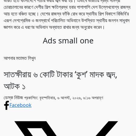
ভারত হতে বাংলাদেশে পাচার করায় জব্দ করা হয়। এভাবে ভারতীয় দ্রব্য সামগ্রী
চোরাচালানের কারণে দেশীয় শিল্প ক্ষতিগ্রস্থ হবার পাশাপাশি দেশ উল্লেখযোগ্য রাজস্ব
আয় হতে বঞ্চিত হচ্ছে। দেশের রাজস্ব ফাঁকি রোধ করে স্থানীয় শিল্প বিকাশে বিজিবি’র
এরূপ দেশপ্রেমিক ও জনস্বার্থে পরিচালিত অভিযানে উপস্থিত স্থানীয় জনগন সাধুবাদ
জ্ঞাপন করে এ ধরণের অভিযান অব্যাহত রাখার জন্য অনুরোধ করেন।
Ads small one
আপনার মতামত লিখুন
সাতক্ষীরায় ৬ কোটি টাকার ‘কুশ’ মাদক জব্দ,
আটক ১
ডেস্ক নিউজ
প্রকাশিত: বৃহস্পতিবার, ৬ আগস্ট, ২০২৬, ৬:১৬ অপরাহ্ণ
Facebook