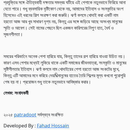
প্রযুক্তির সঙ্গে ঐতিহ্যবাহী দক্ষতার সমন্বয় ঘটিয়ে এই পেশাকে নতুনভাবে ফিরিয়ে আনা
যেতে পারে। শুধু ব্যবসায়িক দৃষ্টিকোণ থেকে নয়, আমাদের ইতিহাস ও সংস্কৃতির অংশ
হিসেবেও এই ধরনের শিল্প সংরক্ষণ করা জরুরি। ঝর্ণা কলমে খোদাই করা একটি নাম
হয়তো আজ আর খুব সাধারণ দৃশ্য নয়, কিন্তু এর সঙ্গে জড়িয়ে আছে অসংখ্য মানুষের
স্মৃতি ও আবেগ। সেই নামের পেছনে ছিল একজন কারিগরের নিপুণ হাত, ধৈর্য ও
সৃজনশীলতা।
সময়ের পরিবর্তনে অনেক পেশা হারিয়ে যায়, কিন্তু তাদের গল্প হারিয়ে যাওয়া উচিত নয়।
কারণ এসব পেশার মধ্যেই লুকিয়ে থাকে একটি সমাজের জীবনযাত্রা, সংস্কৃতি ও মানুষের
সৃষ্টিশীলতার ইতিহাস। ঝর্ণা কলমে নাম খোদাইয়ের পেশা হয়তো আজ সংকটের মুখে,
কিন্তু এটি আমাদের মনে করিয়ে দেয়Ñমানুষের হাতের তৈরি শিল্পের মূল্য কখনো পুরোপুরি
শেষ হয় না। প্রয়োজন শুধু তাকে নতুনভাবে আবিষ্কার করার।
লেখক: সংবাদকর্মী
২০২৫
patradoot
সর্বস্বত্ব সংরক্ষিত
Developed By :
Fahad Hossain