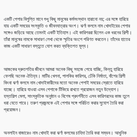
একটি পেশার বিলুপ্তি মানে শুধু কিছু মানুষের কর্মসংস্থান হারানো নয়; এর সঙ্গে হারিয়ে
যায় একটি সময়ের সংস্কৃতি ও জীবনযাত্রার অংশ। ঝর্ণা কলমে নাম খোদাইয়ের পেশার
সঙ্গেও জড়িয়ে আছে তেমনই একটি ইতিহাস। এই কারিগররা ছিলেন এক ধরনের শিল্পী।
তাঁরা মানুষের নামকে সাধারণ লেখা থেকে স্মৃতির অংশে পরিণত করতেন। তাঁদের হাতের
কাজ একটি সাধারণ বস্তুতে যোগ করত ব্যক্তিগত মূল্য।
আজকের দ্রুতগতির জীবনে আমরা অনেক কিছু সহজে পেয়ে যাচ্ছি, কিন্তু হারিয়ে
ফেলছি অনেক ঐতিহ্য। মাটির খেলনা, পালকির কারিগর, ঢেঁকি নির্মাতা, বাঁশের শিল্পী
কিংবা ঝর্ণা কলমে নাম খোদাইকারীদের মতো অনেক পেশাই সময়ের স্রোতে হারিয়ে
যাচ্ছে। হারিয়ে যাওয়া এসব পেশাকে টিকিয়ে রাখতে প্রয়োজন নতুন উদ্যোগ।
হস্তশিল্প মেলা, সাংস্কৃতিক অনুষ্ঠান ও বিশেষ প্রদর্শনীতে এসব কারিগরদের কাজ তুলে
ধরা যেতে পারে। তরুণ প্রজন্মকে এই পেশার সঙ্গে পরিচিত করার সুযোগ তৈরি করা
প্রয়োজন।
অনলাইন বাজারেও নাম খোদাই করা ঝর্ণা কলমের চাহিদা তৈরি করা সম্ভব। আধুনিক