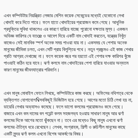
এখন কম্পিউটার নিয়ন্ত্রিত লেজার মেশিন কয়েক সেকেন্ডের মধ্যেই যেকোনো লেখা
খোদাই করে দিতে পারে। ফলে হাতে খোদাইয়ের প্রয়োজন কমে গেছে। আধুনিক
প্রযুক্তির সুবিধা থাকলেও এর কারণে হারিয়ে যাচ্ছে পুরোনো দক্ষতার মূল্য। একজন
অভিজ্ঞ কারিগর যে যতœ ও আবেগ দিয়ে একটি নাম খোদাই করতেন, যন্ত্রের নিখুঁত
কাজেও সেই মানবিক স্পর্শ অনেক সময় পাওয়া যায় না। একসময় যে পেশায় অনেক
মানুষের জীবিকা চলত, এখন সেটি প্রায় বিলুপ্তির পথে। নতুন প্রজন্মও এই কাজ শেখার
প্রতি আগ্রহ দেখাচ্ছে না। ফলে কয়েক বছর পর হয়তো এই পেশার দক্ষ কারিগর খুঁজে
পাওয়াই কঠিন হয়ে যাবে। ঝর্ণা কলমে নাম খোদাইয়ের পেশা হারিয়ে যাওয়ার অন্যতম
কারণ মানুষের জীবনযাত্রার পরিবর্তন।
এখন মানুষ মোবাইল ফোনে লিখছে, কম্পিউটারে কাজ করছে। অফিসের নথিপত্র থেকে
ব্যক্তিগত যোগাযোগÑসবকিছুই ডিজিটাল হয়ে গেছে। আগের মতো চিঠি লেখা হয় না,
ডায়েরি লেখার অভ্যাসও কমেছে। ফলে ভালো কলমের প্রয়োজনও কমে গেছে।
বাজারে এখন কম দামের বল পয়েন্ট কলম সহজলভ্য হওয়ায় সাধারণ মানুষ আর ঝর্ণা
কলমের দিকে আগের মতো ঝুঁকছেন না। তবে এর মধ্যেও কিছু মানুষ এখনো ঝর্ণা
কলমের ঐতিহ্য ধরে রেখেছেন। লেখক, সংগ্রাহক, শিল্পী ও রুচিশীল মানুষের কাছে
একটি সুন্দর ঝর্ণা কলম এখনো বিশেষ আকর্ষণের বিষয়।