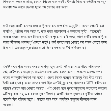
শিক্ষককে সম্মান জানাতে, কোনো প্রিয়জনকে স্মরণীয় উপহার দিতে বা কর্মজীবনের নতুন
অধ্যায় শুরু করতে দেওয়া হতো নাম খোদাই করা কলম।
সেই সময় একটি কলমের সঙ্গে জড়িয়ে থাকত সম্পর্ক ও অনুভূতি। কলমে খোদাই করা
নামটি শুধু পরিচয় বহন করত না, বহন করত ভালোবাসা ও সম্মানের স্মৃতি। অনেকেই
আজও যতœ করে রেখে দিয়েছেন তাঁদের পুরোনো ঝর্ণা কলম, কারণ সেটির সঙ্গে জড়িয়ে
আছে জীবনের গুরুত্বপূর্ণ কোনো মুহূর্ত। ঝর্ণা কলমে নাম খোদাই করা সহজ কোনো কাজ
ছিল না। এর জন্য প্রয়োজন হতো বিশেষ দক্ষতা ও দীর্ঘ অভিজ্ঞতার।
একটি ধাতব পৃষ্ঠে অক্ষর বসাতে সামান্য ভুল হলেই নষ্ট হয়ে যেতে পারত দামি কলম।
তাই কারিগরদের অত্যন্ত সতর্কতার সঙ্গে কাজ করতে হতো। প্রথমে কলমের ওপর
নামের অবস্থান নির্ধারণ করা হতো। এরপর বিশেষ যন্ত্রের সাহায্যে ধীরে ধীরে অক্ষর
তৈরি করা হতো। কারও হাতের লেখা ছিল এতটাই সুন্দর যে, গ্রাহকেরা নির্দিষ্ট কারিগরের
কাছেই যেতেন নাম খোদাই করাতে। এই পেশার সঙ্গে যুক্ত মানুষদের অনেকেই বলতেন,
এটি শুধু কাজ নয়, এক ধরনের সৃজনশীলতা। একটি নামকে সুন্দরভাবে ফুটিয়ে তোলার
মধ্যেই ছিল তাঁদের আনন্দ। সময়ের সঙ্গে সঙ্গে প্রযুক্তি মানুষের জীবনকে সহজ
করেছে।