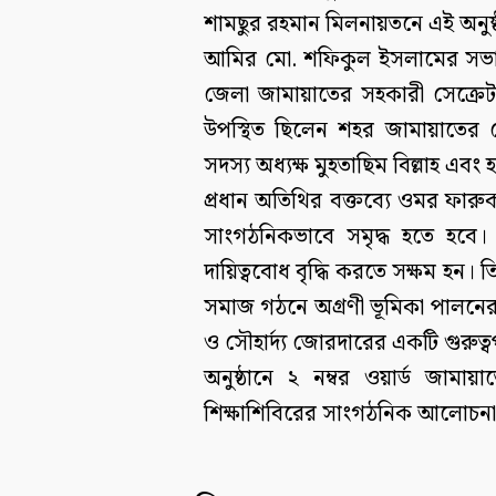
শামছুর রহমান মিলনায়তনে এই অনুষ
আমির মো. শফিকুল ইসলামের সভাপতিত
জেলা জামায়াতের সহকারী সেক্রে
উপস্থিত ছিলেন শহর জামায়াতের 
সদস্য অধ্যক্ষ মুহতাছিম বিল্লাহ এ
প্রধান অতিথির বক্তব্যে ওমর ফার
সাংগঠনিকভাবে সমৃদ্ধ হতে হবে। শ
দায়িত্ববোধ বৃদ্ধি করতে সক্ষম হন
সমাজ গঠনে অগ্রণী ভূমিকা পালনের আহ
ও সৌহার্দ্য জোরদারের একটি গুরুত্ব
অনুষ্ঠানে ২ নম্বর ওয়ার্ড জামায়া
শিক্ষাশিবিরের সাংগঠনিক আলোচনা শ