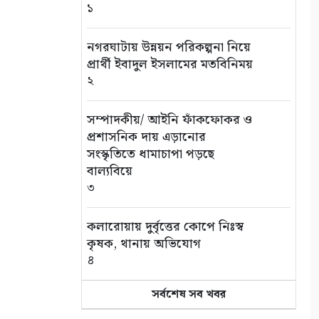
১
৭ আগস্ট: ন্যাশনাল লাইটহাউস
ডে-সমুদ্রপথের নীরব পথপ্রদর্শক
৯
নগরঘাটায় উন্নয়ন পরিকল্পনা নিয়ে
প্রার্থী ইবাদুল ইসলামের মতবিনিময়
২
শ্যামনগরে সিএনআরএসের
জলবায়ু সহনশীলতা বিষয়ক প্রকল্প
সভা
সম্পাদকীয়/ আইনি ফাঁকফোকর ও
১০
প্রশাসনিক দায় এড়ানোর
সংস্কৃতিতে ধামাচাপা পড়ছে
বাল্যবিয়ে
৩
কলারোয়ায় দুর্বৃত্তের কোপে নিঃস্ব
কৃষক, থানায় অভিযোগ
৪
সর্বশেষ সব খবর
সড়ক পথে চাঁদাবাজি বন্ধে সর্বোচ্চ
কঠোর অবস্থান: বাস ও ট্রাক