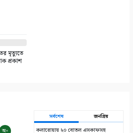
মালিক সমিতির সাথে জেলা
পুলিশের মতবিনিময়
৫
কলারোয়ার জয়নগরে সরকারি গাছ
আত্মসাতের চেষ্টা, এলাকাবাসীর
বাধার মুখে পন্ড
ের মৃত্যুতে
৬
োক প্রকাশ
আশাশুনিতে পৃথক অভিযানে ৩
আসামি গ্রেপ্তার
৭
ভোমরা বন্দর দিয়ে দুই দিনে এলো
৭১২ মেট্রিক টন কাঁচা মরিচ
সর্বশেষ
জনপ্রিয়
৮
কলারোয়ায় ২০ বোতল এসকাফসহ
অ+