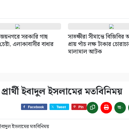
জয়নগরে সরকারি গাছ
সাতক্ষীরা সীমান্তে বিজিবির
েষ্টা, এলাকাবাসীর বাধার
প্রায় পাঁচ লক্ষ টাকার চোরাচ
মালামাল আটক
প্রার্থী ইবাদুল ইসলামের মতবিনিময়
অ-
Facebook
Tweet
Pin