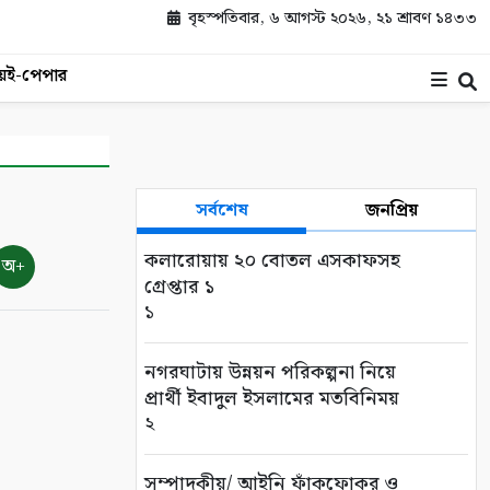
বৃহস্পতিবার, ৬ আগস্ট ২০২৬, ২১ শ্রাবণ ১৪৩৩
য়
ই-পেপার
সর্বশেষ
জনপ্রিয়
কলারোয়ায় ২০ বোতল এসকাফসহ
অ+
গ্রেপ্তার ১
১
নগরঘাটায় উন্নয়ন পরিকল্পনা নিয়ে
প্রার্থী ইবাদুল ইসলামের মতবিনিময়
২
সম্পাদকীয়/ আইনি ফাঁকফোকর ও