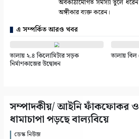
অবকাঠামোগত সমস্যা তুলে ধরেন 
অঙ্গীকার ব্যক্ত করেন।
এ সম্পর্কিত আরও খবর
তালায় ২.৪ কিলোমিটার সড়ক
তালায় বিল 
নির্মাণকাজের উদ্বোধন
সম্পাদকীয়/ আইনি ফাঁকফোকর ও প
ধামাচাপা পড়ছে বাল্যবিয়ে
ডেস্ক নিউজ