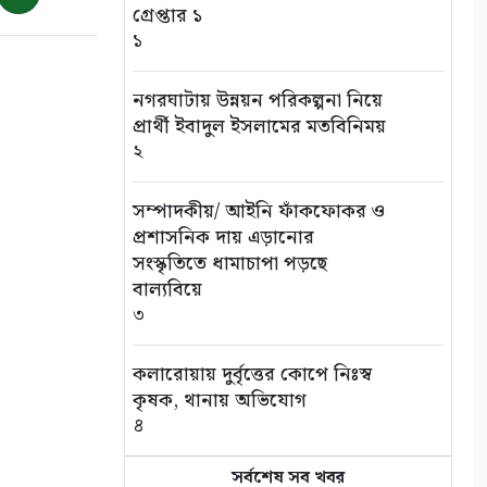
৭ আগস্ট: ন্যাশনাল লাইটহাউস
গ্রেপ্তার ১
ডে-সমুদ্রপথের নীরব পথপ্রদর্শক
১
৯
নগরঘাটায় উন্নয়ন পরিকল্পনা নিয়ে
শ্যামনগরে সিএনআরএসের
প্রার্থী ইবাদুল ইসলামের মতবিনিময়
জলবায়ু সহনশীলতা বিষয়ক প্রকল্প
২
সভা
১০
সম্পাদকীয়/ আইনি ফাঁকফোকর ও
প্রশাসনিক দায় এড়ানোর
সংস্কৃতিতে ধামাচাপা পড়ছে
বাল্যবিয়ে
৩
কলারোয়ায় দুর্বৃত্তের কোপে নিঃস্ব
কৃষক, থানায় অভিযোগ
৪
সর্বশেষ সব খবর
সড়ক পথে চাঁদাবাজি বন্ধে সর্বোচ্চ