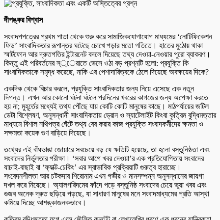
দীপঙ্কর বিশ্বাস
সংবাদপপত্রের প্রথম পাতা থেকে শুরু করে সামাজিকযোগাযোগ মাধ্যমের ‘নোটিফিকেশন
ফিড’ সাংবাদিকতার রূপান্তর ঘটেছে চোখে পড়ার মতো গতিতে। হাতের মুঠোয় থাকা
স্মার্টফোন আর দ্রুতগতির ইন্টারনেট বদলে দিয়েছে তথ্য দেওয়া-নেওয়ার পুরো ব্যাকরণ।
কিন্তু এই পরিবর্তনের স্্েরাতে ভেসে ওঠা বড় প্রশ্নটি হলো: প্রযুক্তি কি
সাংবাদিকতাকে সমৃদ্ধ করেছে, নাকি এর পেশাদারিত্বকে ঠেলে দিয়েছে অবক্ষয়ের দিকে?
একদিক থেকে বিচার করলে, প্রযুক্তি সাংবাদিকতার জন্য নিয়ে এসেছে এক নতুন
দিগন্ত। এখন আর কোনো ঘটনা ঘটলে পরদিনের খবরের কাগজের জন্য অপেক্ষা করতে
হয় না; মুহূর্তের মধ্যেই তথ্য পৌঁছে যায় কোটি কোটি মানুষের কাছে। মাঠপর্যায়ের জটিল
ডেটা বিশ্লেষণ, অনুসন্ধানী সাংবাদিকতায় ড্রোন ও স্যাটেলাইট কিংবা কৃত্রিম বুদ্ধিমত্তার
মাধ্যমে বিশাল নথিপত্র ঘেঁটে তথ্য বের করার কাজ প্রযুক্তি সংবাদকর্মীদের ক্ষমতা ও
সক্ষমতা কয়েক গুণ বাড়িয়ে দিয়েছে।
তথ্যের এই বাঁধভাঙা জোয়ারে সবচেয়ে বড় যে ক্ষতিটি হয়েছে, তা হলো বস্তুনিষ্ঠতা এবং
সংবাদের নির্ভুলতার পরীক্ষা। ‘সবার আগে খবর দেওয়া’র এক প্রতিযোগিতায় সংবাদের
যাচাই-বাছাই বা ‘ফ্যাক্ট-চেকিং’ এর স্বাভাবিক প্রক্রিয়াটি গুরুত্ব হারাচ্ছে।
সংবেদনশীলতা আর চটকদার শিরোনাম এখন গভীর ও মানসম্পন্ন অনুসন্ধানের জায়গা
দখল করে নিয়েছে। অ্যালগরিদমের ফাঁদে পড়ে বস্তুনিষ্ঠ সংবাদের চেয়ে ভুয়া খবর এবং
গুজব অনেক দ্রুত ছড়িয়ে পড়ছে, যা সাধারণ মানুষের মনে সংবাদমাধ্যমের প্রতি আস্থা
কমিয়ে দিচ্ছে আশঙ্কাজনকভাবে।
কৃত্রিম বুদ্ধিমত্তা যুগে এসে মৌলিক কনটেন্ট বা লেখালেখির ধরণে এক ধরনের যান্ত্রিকতা