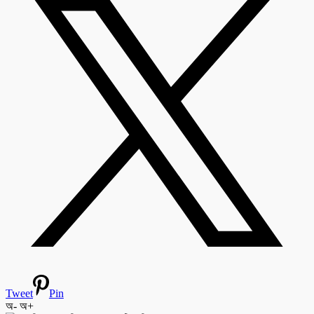
Tweet
Pin
অ-
অ+