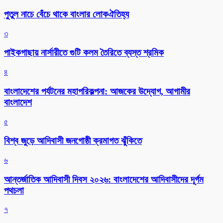
পুতুল নাচে বেঁচে থাকে বাংলার লোকঐতিহ্য
৩
পাইকগাছায় নার্সারীতে গুটি কলম তৈরিতে ব্যস্ত শ্রমিক
৪
বাংলাদেশের পর্যটনের মহাপরিকল্পনা: আজকের উদ্যোগ, আগামীর
বাংলাদেশ
৫
বিশ্ব জুড়ে আদিবাসী জনগোষ্ঠী ক্রমাগত ঝুঁকিতে
৬
আন্তর্জাতিক আদিবাসী দিবস ২০২৬: বাংলাদেশের আদিবাসীদের দূর্গম
পথচলা
৭