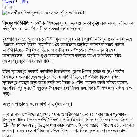
Tweet
Pin
অ-
অ+
নিজস্ব প্রতিনিধি:
সাতক্ষীরায় শিশুদের সুরক্ষা, জনসচেতনতা বৃদ্ধি এবং অনন্য কৃতিত্বের
স্বীকৃতিস্বরূপ এক শিক্ষার্থীকে সংবর্ধনা দেওয়া হয়েছে।
বৃহস্পতিবার (১১ জুন) সকালে টাউন সুলতানপুর সরকারি প্রাথমিক বিদ্যালয়ের ক্লাস রুমে
‘আরেফ-তায়েমা ট্রাস্ট, সাতক্ষীরা’-এর আয়োজনে অনুষ্ঠিত আলোচনা সভায় প্রধান
অতিথি হিসেবে উপস্থিত ছিলেন সাতক্ষীরা সদর উপজেলা শিক্ষা কর্মকর্তা মোঃ
আসাদুজ্জামান। অনুষ্ঠানে মুখ্য আলোচক হিসেবে বক্তব্য রাখেন অতিরিক্ত সচিব
(অবসরপ্রাপ্ত) আহমেদুর রহিম।
টাউন সুলতানপুর সরকারি প্রাথমিক বিদ্যালয়ের প্রধান শিক্ষক (ভারপ্রাপ্ত) পারভীন
বিলকিসের সভাপতিত্বে অনুষ্ঠানে বিশেষ অতিথি হিসেবে উপস্থিত ছিলেন দক্ষিণ
সুলতানপুর বায়তুল মামুর জামে মসজিদের ইমাম ও খতিব হাফেজ কাজী সাইদুর রহমান,
সাতক্ষীরা প্রি ক্যাডেট স্কুলের উপাধ্যক্ষ ছন্দা সিনহা রাহা, সহকারী শিক্ষক জাহাঙ্গীর আলম
প্রমুখ।
অনুষ্ঠান পরিচালনা করেন কাজী সাহাবুদ্দিন সাজু।
বক্তারা বলেন, “শিশুদের সুরক্ষায় সমাজ ও পরিবারের সচেতনতা সবার আগে প্রয়োজন।
উপযুক্ত পরিবেশ পেলে প্রতিটি শিশুই আগামী দিনে দেশের সম্পদ হিসেবে গড়ে উঠবে।”
তিনি শিক্ষার্থীদের এই কৃতিত্বের ধারা বজায় রেখে ভবিষ্যতে আরও এগিয়ে যাওয়ার আহ্বান
জানান। অন্য বক্তারা শিশুদের নৈতিক শিক্ষা ও সামাজিক সুরক্ষার ওপর গুরুত্বারোপ
করেন।