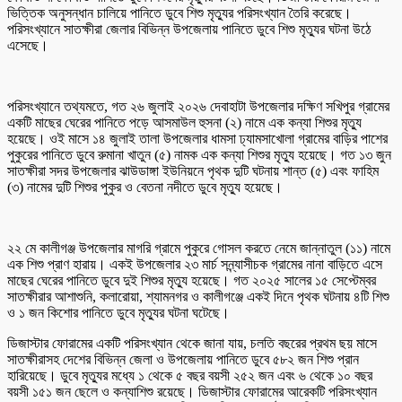
ভিত্তিক অনুসন্ধান চালিয়ে পানিতে ডুবে শিশু মৃত্যুর পরিসংখ্যান তৈরি করেছে।
পরিসংখ্যানে সাতক্ষীরা জেলার বিভিন্ন উপজেলায় পানিতে ডুবে শিশু মৃত্যুর ঘটনা উঠে
এসেছে।
পরিসংখ্যানে তথ্যমতে, গত ২৬ জুলাই ২০২৬ দেবাহাটা উপজেলার দক্ষিণ সখিপুর গ্রামের
একটি মাছের ঘেরের পানিতে পড়ে আসমাউল হুসনা (২) নামে এক কন্যা শিশুর মৃত্যু
হয়েছে। ওই মাসে ১৪ জুলাই তালা উপজেলার ধামসা ঢ্যামসাখোলা গ্রামের বাড়ির পাশের
পুকুরের পানিতে ডুবে রুমানা খাতুন (৫) নামক এক কন্যা শিশুর মৃত্যু হয়েছে। গত ১৩ জুন
সাতক্ষীরা সদর উপজেলার ঝাউডাঙ্গা ইউনিয়নে পৃথক দুটি ঘটনায় শান্ত (৫) এবং ফাহিম
(৩) নামের দুটি শিশুর পুকুর ও বেতনা নদীতে ডুবে মৃত্যু হয়েছে।
২২ মে কালীগঞ্জ উপজেলার মাগরি গ্রামে পুকুরে গোসল করতে নেমে জান্নাতুল (১১) নামে
এক শিশু প্রাণ হারায়। একই উপজেলার ২৩ মার্চ সন্ন্যাসীচক গ্রামের নানা বাড়িতে এসে
মাছের ঘেরের পানিতে ডুবে দুই শিশুর মৃত্যু হয়েছে। গত ২০২৫ সালের ১৫ সেপ্টেম্বর
সাতক্ষীরার আশাশুনি, কলারোয়া, শ্যামনগর ও কালীগঞ্জে একই দিনে পৃথক ঘটনায় ৪টি শিশু
ও ১ জন কিশোর পানিতে ডুবে মৃত্যুর ঘটনা ঘটেছে।
ডিজাস্টার ফোরামের একটি পরিসংখ্যান থেকে জানা যায়, চলতি বছরের প্রথম ছয় মাসে
সাতক্ষীরাসহ দেশের বিভিন্ন জেলা ও উপজেলায় পানিতে ডুবে ৫৮২ জন শিশু প্রান
হারিয়েছে। ডুবে মৃত্যুর মধ্যে ১ থেকে ৫ বছর বয়সী ২৫২ জন এবং ৬ থেকে ১০ বছর
বয়সী ১৫১ জন ছেলে ও কন্যাশিশু রয়েছে। ডিজাস্টার ফোরামের আরেকটি পরিসংখ্যান