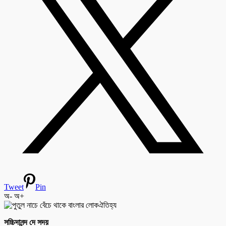
Tweet
Pin
অ-
অ+
সচ্চিদানন্দ দে সদয়