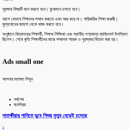
সুরক্ষার বিষয়টি মনে করতে হবে। বুঝেশুনে চলতে হবে।
আগে যেভাবে শিক্ষদের সম্মান করতো এখন আর করে না। পারিবারিক শিক্ষা জরুরী।
মুল্যবোধের জায়গা থেকে কাজ করতে হবে।
অনুষ্ঠানে বিদ্যালয়ের শিক্ষার্থী, শিক্ষক শিক্ষিকা এবং স্থানীয় গণ্যমান্য ব্যক্তিবর্গ উপস্থিত
ছিলেন। শেষে কৃতি শিক্ষার্থীদের মাঝে সম্মাননা স্মারক ও পুরস্কার বিতরণ করা হয়।
Ads small one
আপনার মতামত লিখুন
সর্বশেষ
জনপ্রিয়
সাতক্ষীরায় পানিতে ডুবে শিশুর মৃত্যু বেড়েই চলেছে
১