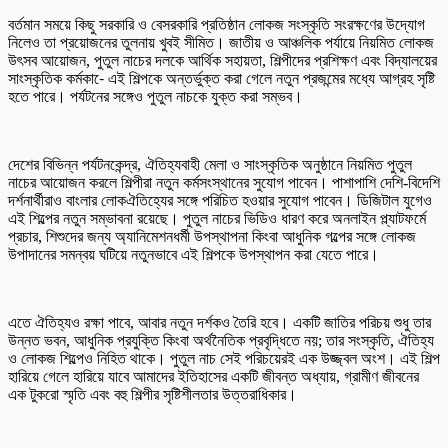
বর্তমান সময়ে কিছু সরকারি ও বেসরকারি প্রতিষ্ঠান লোকজ সংস্কৃতি সংরক্ষণের উদ্যোগ
নিলেও তা প্রয়োজনের তুলনায় খুবই সীমিত। জাতীয় ও আঞ্চলিক পর্যায়ে নিয়মিত লোকজ
উৎসব আয়োজন, পুতুল নাচের দলকে আর্থিক সহায়তা, শিল্পীদের প্রশিক্ষণ এবং বিদ্যালয়ের
সাংস্কৃতিক কর্মকা-ে এই শিল্পকে অন্তর্ভুক্ত করা গেলে নতুন প্রজন্মের মধ্যে আগ্রহ সৃষ্টি
হতে পারে। পর্যটনের সঙ্গেও পুতুল নাচকে যুক্ত করা সম্ভব।
দেশের বিভিন্ন পর্যটনকেন্দ্র, ঐতিহ্যবাহী মেলা ও সাংস্কৃতিক অনুষ্ঠানে নিয়মিত পুতুল
নাচের আয়োজন করলে শিল্পীরা নতুন কর্মসংস্থানের সুযোগ পাবেন। পাশাপাশি দেশি-বিদেশি
দর্শনার্থীরাও বাংলার লোকঐতিহ্যের সঙ্গে পরিচিত হওয়ার সুযোগ পাবেন। ডিজিটাল যুগেও
এই শিল্পের নতুন সম্ভাবনা রয়েছে। পুতুল নাচের ভিডিও ধারণ করে অনলাইন প্ল্যাটফর্মে
প্রচার, শিশুদের জন্য অ্যানিমেশনধর্মী উপস্থাপনা কিংবা আধুনিক গল্পের সঙ্গে লোকজ
উপাদানের সমন্বয় ঘটিয়ে নতুনভাবে এই শিল্পকে উপস্থাপন করা যেতে পারে।
এতে ঐতিহ্যও রক্ষা পাবে, আবার নতুন দর্শকও তৈরি হবে। একটি জাতির পরিচয় শুধু তার
উন্নত ভবন, আধুনিক প্রযুক্তি কিংবা অর্থনৈতিক প্রবৃদ্ধিতে নয়; তার সংস্কৃতি, ঐতিহ্য
ও লোকজ শিল্পেও নিহিত থাকে। পুতুল নাচ সেই পরিচয়েরই এক উজ্জ্বল অংশ। এই শিল্প
হারিয়ে গেলে হারিয়ে যাবে আমাদের ইতিহাসের একটি জীবন্ত অধ্যায়, গ্রামীণ জীবনের
এক টুকরো স্মৃতি এবং বহু শিল্পীর সৃষ্টিশীলতার উত্তরাধিকার।