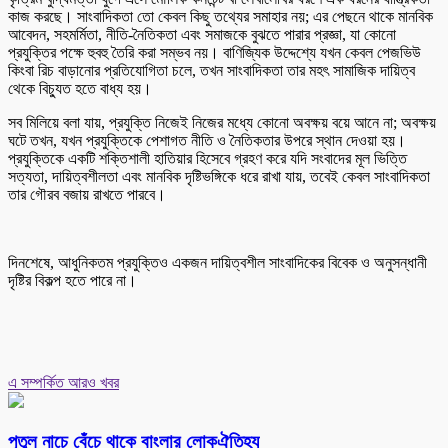
কাজ করছে। সাংবাদিকতা তো কেবল কিছু তথ্যের সমাহার নয়; এর পেছনে থাকে মানবিক
আবেদন, সহমর্মিতা, নীতি-নৈতিকতা এবং সমাজকে বুঝতে পারার প্রজ্ঞা, যা কোনো
প্রযুক্তির পক্ষে হুবহু তৈরি করা সম্ভব নয়। বাণিজ্যিক উদ্দেশ্যে যখন কেবল পেজভিউ
কিংবা রিচ বাড়ানোর প্রতিযোগিতা চলে, তখন সাংবাদিকতা তার মহৎ সামাজিক দায়িত্ব
থেকে বিচ্যুত হতে বাধ্য হয়।
সব মিলিয়ে বলা যায়, প্রযুক্তি নিজেই নিজের মধ্যে কোনো অবক্ষয় বয়ে আনে না; অবক্ষয়
ঘটে তখন, যখন প্রযুক্তিকে পেশাগত নীতি ও নৈতিকতার উপরে স্থান দেওয়া হয়।
প্রযুক্তিকে একটি শক্তিশালী হাতিয়ার হিসেবে গ্রহণ করে যদি সংবাদের মূল ভিত্তি
সত্যতা, দায়িত্বশীলতা এবং মানবিক দৃষ্টিভঙ্গিকে ধরে রাখা যায়, তবেই কেবল সাংবাদিকতা
তার গৌরব বজায় রাখতে পারবে।
দিনশেষে, আধুনিকতম প্রযুক্তিও একজন দায়িত্বশীল সাংবাদিকের বিবেক ও অনুসন্ধানী
দৃষ্টির বিকল্প হতে পারে না।
এ সম্পর্কিত আরও খবর
পুতুল নাচে বেঁচে থাকে বাংলার লোকঐতিহ্য