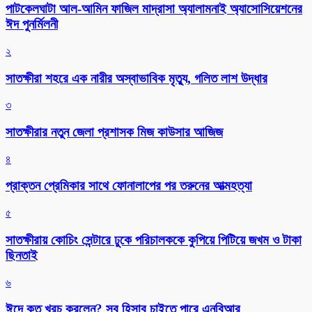
পাটকেলঘাটা আল-আমিন ফাজিল মাদ্রাসা অ্যালামনাই অ্যাসোসিয়েশনের
ঈদ পুনর্মিলনী
২
সাতক্ষীরা শহরে এক নারীর অস্বাভাবিক মৃত্যু, গলিত লাশ উদ্ধার
৩
সাতক্ষীরার নতুন জেলা প্রশাসক মিজ কাউসার আজিজ
৪
প্রাক্তন প্রেমিকার সাথে ফোনালাপের পর তরুনের আত্মহত্যা
৫
সাতক্ষীরায় কোচিং সেন্টারে ঢুকে পরিচালককে কুপিয়ে পিটিয়ে জখম ও টাকা
ছিনতাই
৬
ঈদে কত খরচ করলেন? সব হিসাব চাইতে পারে এনবিআর