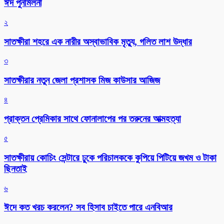
ঈদ পুনর্মিলনী
২
সাতক্ষীরা শহরে এক নারীর অস্বাভাবিক মৃত্যু, গলিত লাশ উদ্ধার
৩
সাতক্ষীরার নতুন জেলা প্রশাসক মিজ কাউসার আজিজ
৪
প্রাক্তন প্রেমিকার সাথে ফোনালাপের পর তরুনের আত্মহত্যা
৫
সাতক্ষীরায় কোচিং সেন্টারে ঢুকে পরিচালককে কুপিয়ে পিটিয়ে জখম ও টাকা
ছিনতাই
৬
ঈদে কত খরচ করলেন? সব হিসাব চাইতে পারে এনবিআর