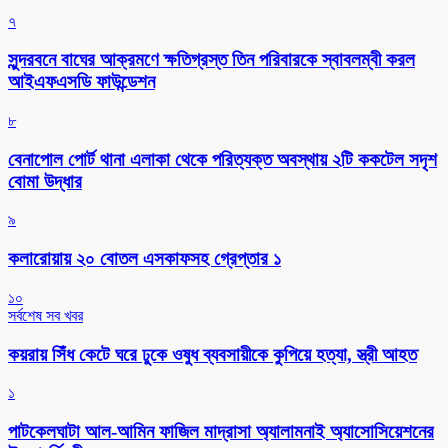
৭
সুন্দরবনে বাঘের আক্রমণে ক্ষতিগ্রস্ত তিন পরিবারকে স্বাবলম্বী করল
আইএফএসডি ফাউন্ডেশন
৮
বেনাপোল পোর্ট থানা এলাকা থেকে পরিত্যক্ত অবস্থায় ২টি ককটেল সদৃশ
বোমা উদ্ধার
৯
কলারোয়ায় ২০ বোতল এসকাফসহ গ্রেপ্তার ১
১০
সর্বশেষ সব খবর
কয়রায় সিঁধ কেটে ঘরে ঢুকে ওষুধ ব্যবসায়ীকে কুপিয়ে হত্যা, স্ত্রী আহত
১
পাটকেলঘাটা আল-আমিন ফাজিল মাদ্রাসা অ্যালামনাই অ্যাসোসিয়েশনের