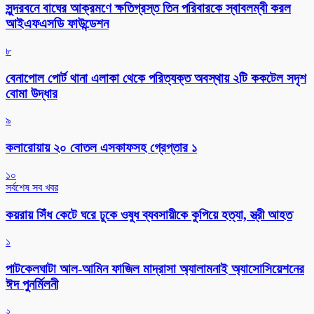
সুন্দরবনে বাঘের আক্রমণে ক্ষতিগ্রস্ত তিন পরিবারকে স্বাবলম্বী করল
আইএফএসডি ফাউন্ডেশন
৮
বেনাপোল পোর্ট থানা এলাকা থেকে পরিত্যক্ত অবস্থায় ২টি ককটেল সদৃশ
বোমা উদ্ধার
৯
কলারোয়ায় ২০ বোতল এসকাফসহ গ্রেপ্তার ১
১০
সর্বশেষ সব খবর
কয়রায় সিঁধ কেটে ঘরে ঢুকে ওষুধ ব্যবসায়ীকে কুপিয়ে হত্যা, স্ত্রী আহত
১
পাটকেলঘাটা আল-আমিন ফাজিল মাদ্রাসা অ্যালামনাই অ্যাসোসিয়েশনের
ঈদ পুনর্মিলনী
২