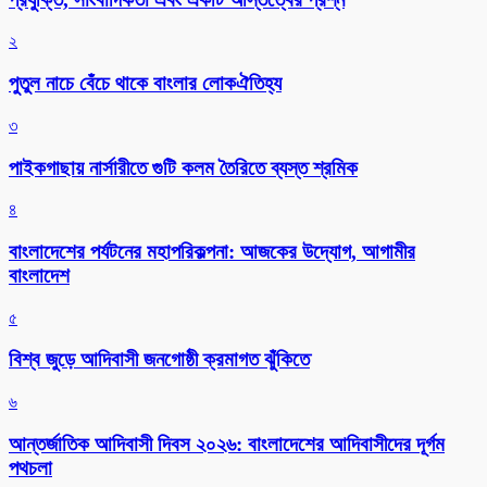
২
পুতুল নাচে বেঁচে থাকে বাংলার লোকঐতিহ্য
৩
পাইকগাছায় নার্সারীতে গুটি কলম তৈরিতে ব্যস্ত শ্রমিক
৪
বাংলাদেশের পর্যটনের মহাপরিকল্পনা: আজকের উদ্যোগ, আগামীর
বাংলাদেশ
৫
বিশ্ব জুড়ে আদিবাসী জনগোষ্ঠী ক্রমাগত ঝুঁকিতে
৬
আন্তর্জাতিক আদিবাসী দিবস ২০২৬: বাংলাদেশের আদিবাসীদের দূর্গম
পথচলা