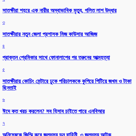
সাতক্ষীরা শহরে এক নারীর অস্বাভাবিক মৃত্যু, গলিত লাশ উদ্ধার
৩
সাতক্ষীরার নতুন জেলা প্রশাসক মিজ কাউসার আজিজ
৪
প্রাক্তন প্রেমিকার সাথে ফোনালাপের পর তরুনের আত্মহত্যা
৫
সাতক্ষীরায় কোচিং সেন্টারে ঢুকে পরিচালককে কুপিয়ে পিটিয়ে জখম ও টাকা
ছিনতাই
৬
ঈদে কত খরচ করলেন? সব হিসাব চাইতে পারে এনবিআর
৭
অনিমেষকে জিম্মি করে জলদস্যু ডন বাহিনী, ৩ জলদস্যু আটক