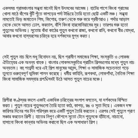
একসময় গ্রামবাংলার সন্ধ্যা মানেই ছিল উৎসবের আমেজ। হাটের পাশে কিংবা গ্রামের
খোলা মাঠে বাঁশের খুঁটি পুঁতে কাপড়ের পর্দা টাঙিয়ে তৈরি হতো ছোট্ট একটি মঞ্চ। সন্ধ্যা
নামতেই ভিড় জমাতেন শিশু, কিশোর, তরুণ থেকে শুরু করে প্রবীণরাও। পর্দার আড়াল
থেকে ভেসে আসত ঢোল, করতাল, বাঁশি কিংবা হারমোনিয়ামের সুর। তারপর শুরু হতো
পুতুলের অভিনয়। সুতোয় বাঁধা কাঠের পুতুল কখনো রাজা, কখনো রানি, কখনো বীর যোদ্ধা,
আবার কখনো হাস্যরসের চরিত্র হয়ে দর্শকদের মুগ্ধ করত।
সেই পুতুল নাচ ছিল শুধু বিনোদন নয়, ছিল গ্রামীণ সমাজের শিক্ষা, সংস্কৃতি ও লোকজ
ঐতিহ্যের এক অনন্য বাহক। বাংলার লোকসংস্কৃতির প্রাচীন শিল্পগুলোর মধ্যে পুতুল নাচ
অন্যতম। বহু শতাব্দী ধরে এই শিল্প মানুষের আনন্দ, শিক্ষা ও সামাজিক সচেতনতা গড়ে
তুলতে গুরুত্বপূর্ণ ভূমিকা পালন করেছে। ধর্মীয় কাহিনি, রূপকথা, লোকগাঁথা, নৈতিক শিক্ষা
কিংবা সামাজিক সমস্যার গল্পÑসবই উঠে আসত পুতুল নাচের মঞ্চে।
শিল্পীরা কণ্ঠস্বর বদলে একাই একাধিক চরিত্রের সংলাপ বলতেন, যা দর্শকদের বিস্মিত
করত। পুতুল নাচের পুতুলগুলো তৈরি হতো কাঠ, কাপড়, রঙ ও সুতা দিয়ে। একজন দক্ষ
কারিগর দিনের পর দিন পরিশ্রম করে একটি পুতুল তৈরি করতেন। এরপর সেই পুতুলে প্রাণ
সঞ্চার করতেন শিল্পী। হাতের নিপুণ কৌশলে সুতো টেনে পুতুলকে হাঁটানো, নাচানো,
হাসানো কিংবা কান্নার অভিনয় করানো ছিল এক অসাধারণ শিল্প।