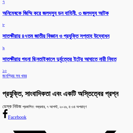
৭
অনিমেষকে জিম্মি করে জলদস্যু ডন বাহিনী, ৩ জলদস্যু আটক
৮
সাতক্ষীরায় ৪৭তম জাতীয় বিজ্ঞান ও প্রযুক্তি সপ্তাহ উদ্বোধন
৯
সাতক্ষীরায় গহনা ছিনতাইকালে দুর্বৃত্তের ইটের আঘাতে নারী নিহত
১০
জনপ্রিয় সব খবর
প্রযুক্তি, সাংবাদিকতা এবং একটি অস্তিত্বের প্রশ্ন
ডেস্ক নিউজ
প্রকাশিত: শুক্রবার, ৭ আগস্ট, ২০২৬, ৪:৩৪ অপরাহ্ণ
Facebook