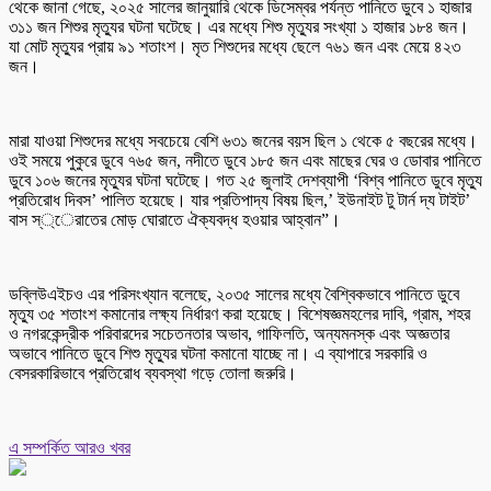
থেকে জানা গেছে, ২০২৫ সালের জানুয়ারি থেকে ডিসেম্বর পর্যন্ত পানিতে ডুবে ১ হাজার
৩১১ জন শিশুর মৃত্যুর ঘটনা ঘটেছে। এর মধ্যে শিশু মৃত্যুর সংখ্যা ১ হাজার ১৮৪ জন।
যা মোট মৃত্যুর প্রায় ৯১ শতাংশ। মৃত শিশুদের মধ্যে ছেলে ৭৬১ জন এবং মেয়ে ৪২৩
জন।
মারা যাওয়া শিশুদের মধ্যে সবচেয়ে বেশি ৬৩১ জনের বয়স ছিল ১ থেকে ৫ বছরের মধ্যে।
ওই সময়ে পুকুরে ডুবে ৭৬৫ জন, নদীতে ডুবে ১৮৫ জন এবং মাছের ঘের ও ডোবার পানিতে
ডুবে ১০৬ জনের মৃত্যুর ঘটনা ঘটেছে। গত ২৫ জুলাই দেশব্যাপী ‘বিশ্ব পানিতে ডুবে মৃত্যু
প্রতিরোধ দিবস’ পালিত হয়েছে। যার প্রতিপাদ্য বিষয় ছিল,’ ইউনাইট টু টার্ন দ্য টাইট’
বাস স্্েরাতের মোড় ঘোরাতে ঐক্যবদ্ধ হওয়ার আহ্বান”।
ডব্লিউএইচও এর পরিসংখ্যান বলেছে, ২০৩৫ সালের মধ্যে বৈশ্বিকভাবে পানিতে ডুবে
মৃত্যু ৩৫ শতাংশ কমানোর লক্ষ্য নির্ধারণ করা হয়েছে। বিশেষজ্ঞমহলের দাবি, গ্রাম, শহর
ও নগরকেন্দ্রীক পরিবারদের সচেতনতার অভাব, গাফিলতি, অন্যমনস্ক এবং অজ্ঞতার
অভাবে পানিতে ডুবে শিশু মৃত্যুর ঘটনা কমানো যাচ্ছে না। এ ব্যাপারে সরকারি ও
বেসরকারিভাবে প্রতিরোধ ব্যবস্থা গড়ে তোলা জরুরি।
এ সম্পর্কিত আরও খবর