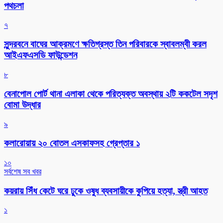
পথচলা
৭
সুন্দরবনে বাঘের আক্রমণে ক্ষতিগ্রস্ত তিন পরিবারকে স্বাবলম্বী করল
আইএফএসডি ফাউন্ডেশন
৮
বেনাপোল পোর্ট থানা এলাকা থেকে পরিত্যক্ত অবস্থায় ২টি ককটেল সদৃশ
বোমা উদ্ধার
৯
কলারোয়ায় ২০ বোতল এসকাফসহ গ্রেপ্তার ১
১০
সর্বশেষ সব খবর
কয়রায় সিঁধ কেটে ঘরে ঢুকে ওষুধ ব্যবসায়ীকে কুপিয়ে হত্যা, স্ত্রী আহত
১