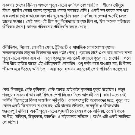
একসময় দেশের বিভিন্ন অঞ্চলে পুতুল নাচের দল ছিল বেশ পরিচিত। শীতের মৌসুমে
কিংবা গ্রামীণ মেলায় তাদের ব্যস্ততা থাকত সবচেয়ে বেশি। একটি দল কয়েক মাস ধরে
এক এলাকা থেকে আরেক এলাকায় ঘুরে অনুষ্ঠান করত। দর্শকদের দেওয়া অর্থেই চলত
তাদের সংসার। সেই সময় এই শিল্প শুধু বিনোদনের মাধ্যম ছিল না, ছিল অনেক পরিবারের
জীবিকার উৎস। কালের পরিক্রমায় পরিস্থিতি বদলে গেছে।
টেলিভিশন, সিনেমা, মোবাইল ফোন, ইন্টারনেট ও সামাজিক যোগাযোগমাধ্যমের
সহজলভ্যতায় মানুষের বিনোদনের ধরন পাল্টে গেছে। গ্রামের মাঠে এখন আর আগের মতো
পুতুল নাচের আসর বসে না। নতুন প্রজন্মের অনেকেই বাস্তবে পুতুল নাচ দেখেনি। ফলে
ধীরে ধীরে হারিয়ে যাচ্ছে এই ঐতিহ্যবাহী লোকশিল্প।শুধু দর্শক কমে যাওয়াই নয়, শিল্পীদের
জীবনও হয়ে উঠেছে অনিশ্চিত। আয় কমে যাওয়ায় অনেকেই পেশা পরিবর্তন করেছেন।
কেউ দিনমজুর, কেউ কৃষিকাজ, কেউ আবার ছোটখাটো ব্যবসায় যুক্ত হয়েছেন। নতুন
প্রজন্মের সদস্যরা আর এই শিল্পকে পেশা হিসেবে নিতে আগ্রহী নন। কারণ এতে নেই
আর্থিক নিরাপত্তা কিংবা সামাজিক স্বীকৃতি। লোকসংস্কৃতি গবেষকদের মতে, পুতুল নাচ
কেবল একটি বিনোদনের মাধ্যম নয়; এটি বাংলার ইতিহাস, সংস্কৃতি ও জীবনধারার
গুরুত্বপূর্ণ দলিল। একটি পুতুল নাচের প্রদর্শনীতে যেমন থাকে অভিনয়, তেমনি থাকে
সংগীত, সাহিত্য, চিত্রকলা, কারুশিল্প ও নাট্যকলার সম্মিলন। অর্থাৎ এটি একটি সমন্বিত
লোকশিল্প।