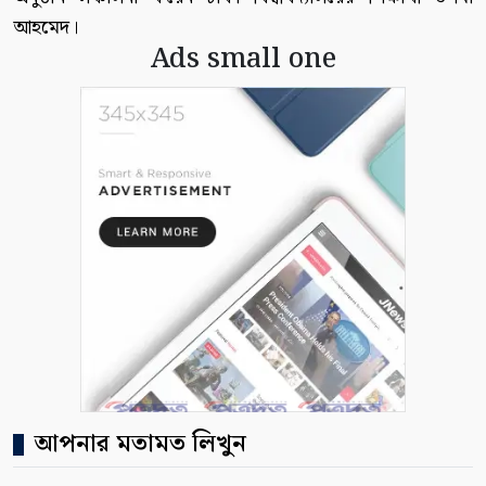
আহমেদ।
Ads small one
আপনার মতামত লিখুন