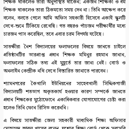
শিক্ষক থাকলেও তারা অনুপস্থিত থাকেন; একজন শিক্ষিকা ও ধর্ম
শিক্ষক থাকলেও তারা ঠিকমতো সময় দেন না। তিনি আক্ষেপ করে
বলেন, বলতে গেলে আমি অফিস সহকারী হিসেবে একাই স্কুলটি
দেখে-শুনে টিকিয়ে রেখেছি। গত বছরও পাঁচজন পরীক্ষার্থীর মধ্যে
চারজন পাস করেছিল, তবে এবার চরম বিপর্যয় ঘটেছে।
সাতক্ষীরা নৈশ বিদ্যালয়ের ফলাফলের বিষয়ে জানতে চাইলে
প্রতিষ্ঠানটির ভারপ্রাপ্ত প্রধান শিক্ষক মমিনুর রহমান জানান,
ফলাফলের সঠিক তথ্য এই মুহূর্তে তার জানা নেই। বোর্ড ও
অনলাইন কেন্দ্রীক নথি দেখে বিস্তারিত জানাতে পারবেন।
শ্যামনগরের কৈখালি ইউনিয়নের সাহেবখালী সিদ্দিকগাজী
বিদ্যালয়টি শতভাগ অকৃতকার্য হওয়ার কারণ সম্পর্কে জানতে
প্রধান শিক্ষকের মুঠোফোনে একাধিকবার যোগাযোগের চেষ্টা করা
হলেও তিনি ফোন রিসিভ করেননি।
এ বিষয়ে সাতক্ষীরা জেলা সহকারী মাধ্যমিক শিক্ষা অফিসার
মোহাম্মদ আবুল খায়ের বলেন, যশোর শিক্ষা বোর্ড থেকে সরাসরি