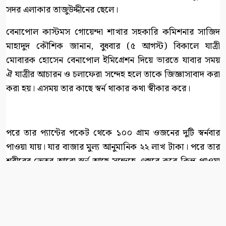
সদর এলাকার তাজুউদ্দীনের ছেলে।
বেনাপোল কাস্টমস গোয়েন্দা শাখার সহকারি কমিশনার সাজিদ
মাহাদুদ কৌশিক জানান, বুধবার (৫ আগস্ট) বিকালে যাত্রী
মোবারক হোসেন বেনাপোল ইমিগ্রেশন দিয়ে ভারতে যাবার সময়
ঐ যাত্রীর আচারন ও চলাফেরা সন্দেহ হলে তাকে জিজ্ঞাসাবাদ করা
করা হয়। এসময় তার কাছে স্বর্ন থাকার কথা স্বীকার করে।
পরে তার প্যান্টের পকেট থেকে ১০০ গ্রাম ওজনের দুটি স্বর্নবার
পাওয়া যায়। যার বাজার মুল্য আনুমানিক ২২ লাখ টাকা। পরে তার
শরীরের ভেতর আরো স্বর্ন আছে সন্দেহে এক্সরে করে কিন্তু পাওয়া
যায়নি। আটক পাসপোর্টধারীর বিরুদ্ধে স্বর্নপাচার আইনে মামলা
করা হয়েছে। তাকে পোর্ট থানায় সোপর্দ করা হয়েছে বলে জানান
ইমিগ্রেশন পুলিশ।