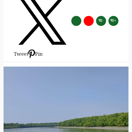
অ-
অ+
Tweet
Pin