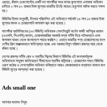
এছাড়া, বাঁকাল চেকপোস্টের একটি দল সাতক্ষীরা সদর থানার কুলপোতা এলাকায় অভিযান
চালিয়ে ২ লাখ ৫০ হাজার টাকা মূল্যের ভারতীয় চিংড়ি মাছের রেণুপোনা আটক করতে সক্ষম
হয়।
​বিজিবির হিসাব অনুযায়ী, দিনভর পরিচালিত এই অভিযানে সর্বমোট ১৯ লাখ ১৩ হাজার টাকা
মূল্যের মাদক ও চোরাচালানি মালামাল জব্দ করা হয়েছে।
​সাতক্ষীরা ব্যাটালিয়নের (৩৩ বিজিবি) অধিনায়ক লেফটেন্যান্ট কর্নেল কাজী আশিকুর রহমান
(ওএসপি, পিএসসি) জানান, চোরাকারবারিরা সরকারি শুল্ক ফাঁকি দিয়ে অবৈধভাবে এসব
মালামাল ভারত থেকে বাংলাদেশে পাচার করছিল। এভাবে ভারতীয় পণ্য চোরাচালানের ফলে
দেশীয় শিল্প মারাত্মকভাবে ক্ষতিগ্রস্ত হচ্ছে এবং সরকার বিপুল পরিমাণ রাজস্ব আয় থেকে
বঞ্চিত হচ্ছে।
​দেশের রাজস্ব ফাঁকি রোধ ও স্থানীয় শিল্পের বিকাশে বিজিবির এই জনস্বার্থমূলক
অভিযানকে সাধুবাদ জানিয়েছেন সীমান্তের স্থানীয় বাসিন্দারা। চোরাচালান দমনে বিজিবির
এরূপ কঠোর ও দেশপ্রেমিক অভিযান ভবিষ্যতে আরও জোরদারভাবে অব্যাহত থাকবে বলে
বিজিবি সূত্রে আশ্বস্ত করা হয়েছে।
Ads small one
আপনার মতামত লিখুন