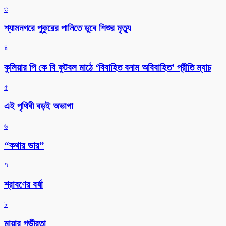
৩
শ্যামনগরে পুকুরের পানিতে ডুবে শিশুর মৃত্যু
৪
কুলিয়ার পি কে বি ফুটবল মাঠে ‘বিবাহিত বনাম অবিবাহিত’ প্রীতি ম্যাচ
৫
এই পৃথিবী বড়ই অভাগা
৬
“কথার ভার”
৭
শ্রাবণের বর্ষা
৮
মায়ার গভীরতা