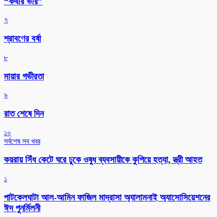
“কথার ভার”
৭
শ্রাবণের বর্ষা
৮
মায়ার গভীরতা
৯
রাত শেষে দিন
১০
সর্বশেষ সব খবর
কয়রায় সিঁধ কেটে ঘরে ঢুকে ওষুধ ব্যবসায়ীকে কুপিয়ে হত্যা, স্ত্রী আহত
১
পাটকেলঘাটা আল-আমিন ফাজিল মাদ্রাসা অ্যালামনাই অ্যাসোসিয়েশনের
ঈদ পুনর্মিলনী