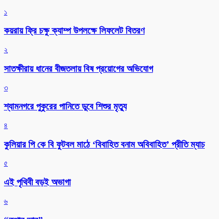
১
কয়রায় ফ্রি চক্ষু ক্যাম্প উপলক্ষে লিফলেট বিতরণ
২
সাতক্ষীরায় ধানের বীজতলায় বিষ প্রয়োগের অভিযোগ
৩
শ্যামনগরে পুকুরের পানিতে ডুবে শিশুর মৃত্যু
৪
কুলিয়ার পি কে বি ফুটবল মাঠে ‘বিবাহিত বনাম অবিবাহিত’ প্রীতি ম্যাচ
৫
এই পৃথিবী বড়ই অভাগা
৬