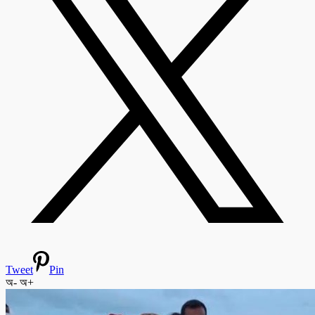
Tweet
Pin
অ-
অ+