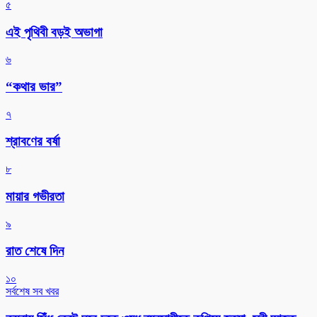
৫
এই পৃথিবী বড়ই অভাগা
৬
“কথার ভার”
৭
শ্রাবণের বর্ষা
৮
মায়ার গভীরতা
৯
রাত শেষে দিন
১০
সর্বশেষ সব খবর