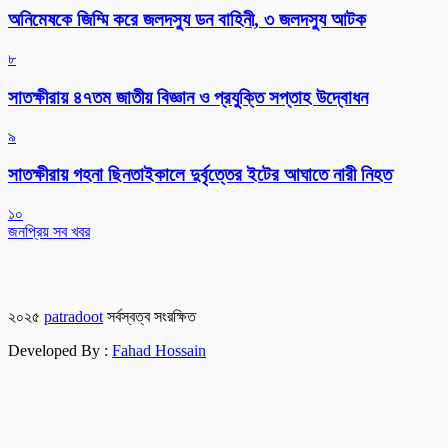
অনিমেষকে জিম্মি করে জলদস্যু ডন বাহিনী, ৩ জলদস্যু আটক
৮
সাতক্ষীরায় ৪৭তম জাতীয় বিজ্ঞান ও প্রযুক্তি সপ্তাহ উদ্বোধন
৯
সাতক্ষীরায় গহনা ছিনতাইকালে দুর্বৃত্তের ইটের আঘাতে নারী নিহত
১০
জনপ্রিয় সব খবর
২০২৫
patradoot
সর্বস্বত্ব সংরক্ষিত
Developed By :
Fahad Hossain