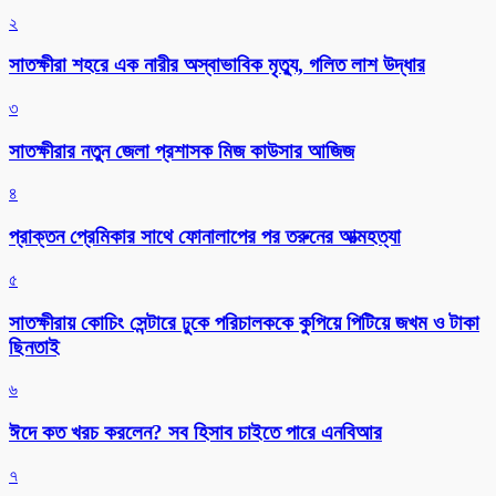
২
সাতক্ষীরা শহরে এক নারীর অস্বাভাবিক মৃত্যু, গলিত লাশ উদ্ধার
৩
সাতক্ষীরার নতুন জেলা প্রশাসক মিজ কাউসার আজিজ
৪
প্রাক্তন প্রেমিকার সাথে ফোনালাপের পর তরুনের আত্মহত্যা
৫
সাতক্ষীরায় কোচিং সেন্টারে ঢুকে পরিচালককে কুপিয়ে পিটিয়ে জখম ও টাকা
ছিনতাই
৬
ঈদে কত খরচ করলেন? সব হিসাব চাইতে পারে এনবিআর
৭