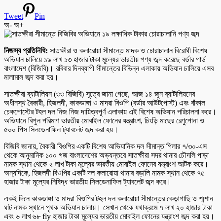
Tweet
Pin
অ-
অ+
নিজস্ব প্রতিনিধি:
সাতক্ষীরা ও কলারোয়া সীমান্তে মাদক ও চোরাচালান বিরোধী বিশেষ
অভিযান চালিয়ে ১৯ লাখ ১৩ হাজার টাকা মূল্যের ভারতীয় পণ্য জব্দ করেছে বর্ডার গার্ড
বাংলাদেশ (বিজিবি)। রবিবার দিনব্যাপী সীমান্তের বিভিন্ন এলাকায় অভিযান চালিয়ে এসব
মালামাল জব্দ করা হয়।
​সাতক্ষীরা ব্যাটালিয়ন (৩৩ বিজিবি) সূত্রে জানা গেছে, আজ ১৪ জুন ব্যাটালিয়নের
অধীনস্থ বৈকারী, হিজলদী, কাকডাঙ্গা ও মাদরা বিওপি (বর্ডার আউটপোস্ট) এবং বাঁকাল
চেকপোস্টের টহল দল নিজ নিজ দায়িত্বপূর্ণ এলাকায় এই বিশেষ অভিযান পরিচালনা করে।
অভিযানে বিপুল পরিমাণ ভারতীয় মোবাইল ফোনের যন্ত্রাংশ, চিংড়ি মাছের রেণুপোনা ও
৫০০ পিস সিলডেনাফিল ট্যাবলেট জব্দ করা হয়।
​বিজিবি জানায়, বৈকারী বিওপির একটি বিশেষ আভিযানিক দল সীমান্ত পিলার ৭/৩০-এস
থেকে আনুমানিক ১০০ গজ বাংলাদেশের অভ্যন্তরে সাতক্ষীরা সদর থানার চৌদলি পাড়া
নামক স্থান থেকে ২ লাখ টাকা মূল্যের ভারতীয় মোবাইল ফোনের যন্ত্রাংশ আটক করে।
অন্যদিকে, হিজলদী বিওপির একটি দল কলারোয়া থানার বড়ালি নামক স্থান থেকে ৭৫
হাজার টাকা মূল্যের নিষিদ্ধ ভারতীয় সিলডেনাফিল ট্যাবলেট জব্দ করে।
​একই দিনে কাকডাঙ্গা ও মাদরা বিওপির টহল দল কলারোয়া সীমান্তের কেড়াগাছি ও শ্মশান
ঘাট নামক স্থানে পৃথক অভিযান চালায়। সেখান থেকে যথাক্রমে ৭ লাখ ২০ হাজার টাকা
এবং ৬ লাখ ৬৮ fly হাজার টাকা মূল্যের ভারতীয় মোবাইল ফোনের যন্ত্রাংশ জব্দ করা হয়।