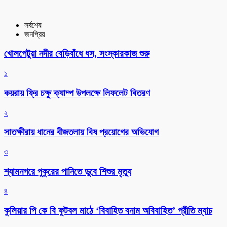
সর্বশেষ
জনপ্রিয়
খোলপেটুয়া নদীর বেড়িবাঁধে ধস, সংস্কারকাজ শুরু
১
কয়রায় ফ্রি চক্ষু ক্যাম্প উপলক্ষে লিফলেট বিতরণ
২
সাতক্ষীরায় ধানের বীজতলায় বিষ প্রয়োগের অভিযোগ
৩
শ্যামনগরে পুকুরের পানিতে ডুবে শিশুর মৃত্যু
৪
কুলিয়ার পি কে বি ফুটবল মাঠে ‘বিবাহিত বনাম অবিবাহিত’ প্রীতি ম্যাচ