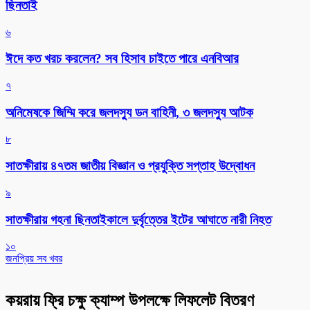
ছিনতাই
৬
ঈদে কত খরচ করলেন? সব হিসাব চাইতে পারে এনবিআর
৭
অনিমেষকে জিম্মি করে জলদস্যু ডন বাহিনী, ৩ জলদস্যু আটক
৮
সাতক্ষীরায় ৪৭তম জাতীয় বিজ্ঞান ও প্রযুক্তি সপ্তাহ উদ্বোধন
৯
সাতক্ষীরায় গহনা ছিনতাইকালে দুর্বৃত্তের ইটের আঘাতে নারী নিহত
১০
জনপ্রিয় সব খবর
কয়রায় ফ্রি চক্ষু ক্যাম্প উপলক্ষে লিফলেট বিতরণ