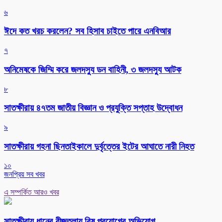
৬
ঈদে কত খরচ করলেন? সব হিসাব চাইতে পারে এনবিআর
৭
অনিমেষকে জিম্মি করে জলদস্যু ডন বাহিনী, ৩ জলদস্যু আটক
৮
সাতক্ষীরায় ৪৭তম জাতীয় বিজ্ঞান ও প্রযুক্তি সপ্তাহ উদ্বোধন
৯
সাতক্ষীরায় গহনা ছিনতাইকালে দুর্বৃত্তের ইটের আঘাতে নারী নিহত
১০
জনপ্রিয় সব খবর
এ সম্পর্কিত আরও খবর
সাতক্ষীরায় ধানের বীজতলায় বিষ প্রয়োগের অভিযোগ