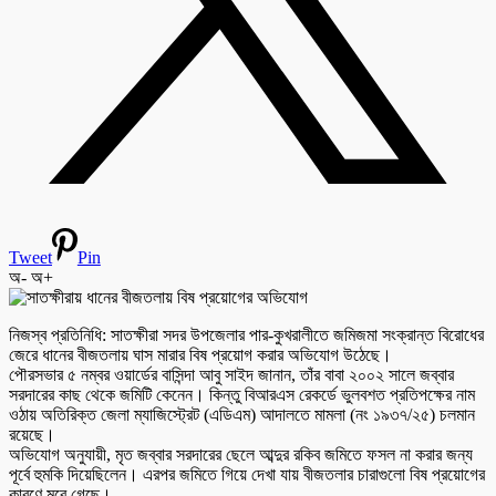
Tweet
Pin
অ-
অ+
নিজস্ব প্রতিনিধি: সাতক্ষীরা সদর উপজেলার পার-কুখরালীতে জমিজমা সংক্রান্ত বিরোধের
জেরে ধানের বীজতলায় ঘাস মারার বিষ প্রয়োগ করার অভিযোগ উঠেছে।
পৌরসভার ৫ নম্বর ওয়ার্ডের বাসিন্দা আবু সাইদ জানান, তাঁর বাবা ২০০২ সালে জব্বার
সরদারের কাছ থেকে জমিটি কেনেন। কিন্তু বিআরএস রেকর্ডে ভুলবশত প্রতিপক্ষের নাম
ওঠায় অতিরিক্ত জেলা ম্যাজিস্ট্রেট (এডিএম) আদালতে মামলা (নং ১৯৩৭/২৫) চলমান
রয়েছে।
অভিযোগ অনুযায়ী, মৃত জব্বার সরদারের ছেলে আব্দুর রকিব জমিতে ফসল না করার জন্য
পূর্বে হুমকি দিয়েছিলেন। এরপর জমিতে গিয়ে দেখা যায় বীজতলার চারাগুলো বিষ প্রয়োগের
কারণে মরে গেছে।