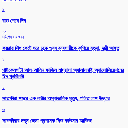
৯
রাত শেষে দিন
১০
সর্বশেষ সব খবর
কয়রায় সিঁধ কেটে ঘরে ঢুকে ওষুধ ব্যবসায়ীকে কুপিয়ে হত্যা, স্ত্রী আহত
১
পাটকেলঘাটা আল-আমিন ফাজিল মাদ্রাসা অ্যালামনাই অ্যাসোসিয়েশনের
ঈদ পুনর্মিলনী
২
সাতক্ষীরা শহরে এক নারীর অস্বাভাবিক মৃত্যু, গলিত লাশ উদ্ধার
৩
সাতক্ষীরার নতুন জেলা প্রশাসক মিজ কাউসার আজিজ