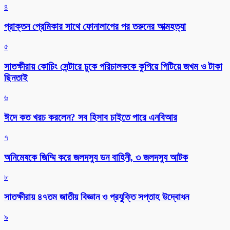
৪
প্রাক্তন প্রেমিকার সাথে ফোনালাপের পর তরুনের আত্মহত্যা
৫
সাতক্ষীরায় কোচিং সেন্টারে ঢুকে পরিচালককে কুপিয়ে পিটিয়ে জখম ও টাকা
ছিনতাই
৬
ঈদে কত খরচ করলেন? সব হিসাব চাইতে পারে এনবিআর
৭
অনিমেষকে জিম্মি করে জলদস্যু ডন বাহিনী, ৩ জলদস্যু আটক
৮
সাতক্ষীরায় ৪৭তম জাতীয় বিজ্ঞান ও প্রযুক্তি সপ্তাহ উদ্বোধন
৯