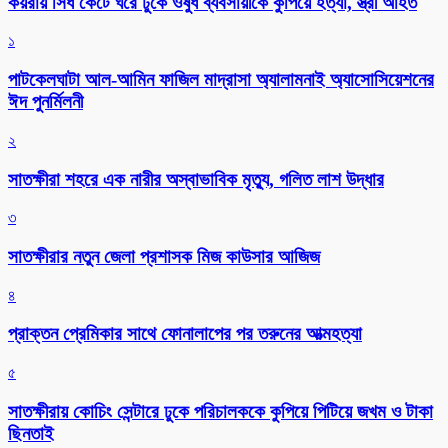
কয়রায় সিঁধ কেটে ঘরে ঢুকে ওষুধ ব্যবসায়ীকে কুপিয়ে হত্যা, স্ত্রী আহত
১
পাটকেলঘাটা আল-আমিন ফাজিল মাদ্রাসা অ্যালামনাই অ্যাসোসিয়েশনের
ঈদ পুনর্মিলনী
২
সাতক্ষীরা শহরে এক নারীর অস্বাভাবিক মৃত্যু, গলিত লাশ উদ্ধার
৩
সাতক্ষীরার নতুন জেলা প্রশাসক মিজ কাউসার আজিজ
৪
প্রাক্তন প্রেমিকার সাথে ফোনালাপের পর তরুনের আত্মহত্যা
৫
সাতক্ষীরায় কোচিং সেন্টারে ঢুকে পরিচালককে কুপিয়ে পিটিয়ে জখম ও টাকা
ছিনতাই