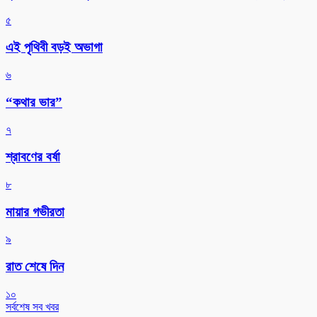
৫
এই পৃথিবী বড়ই অভাগা
৬
“কথার ভার”
৭
শ্রাবণের বর্ষা
৮
মায়ার গভীরতা
৯
রাত শেষে দিন
১০
সর্বশেষ সব খবর