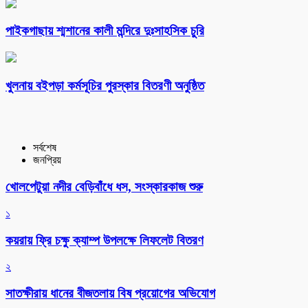
পাইকগাছায় শ্মশানের কালী মন্দিরে দুঃসাহসিক চুরি
খুলনায় বইপড়া কর্মসূচির পুরস্কার বিতরণী অনুষ্ঠিত
সর্বশেষ
জনপ্রিয়
খোলপেটুয়া নদীর বেড়িবাঁধে ধস, সংস্কারকাজ শুরু
১
কয়রায় ফ্রি চক্ষু ক্যাম্প উপলক্ষে লিফলেট বিতরণ
২
সাতক্ষীরায় ধানের বীজতলায় বিষ প্রয়োগের অভিযোগ