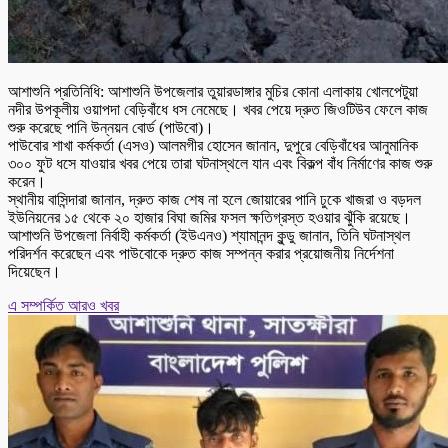
আশাশুনি প্রতিনিধি: আশাশুনি উপজেলার তুয়ারডাঙ্গার মুচির কোনা এলাকায় খোলপেটুয়া
নদীর উপকূলীয় ওয়াপদা বেড়িবাঁধে ধস নেমেছে। খবর পেয়ে দ্রুত জিওটিউব ফেলে কাজ
শুরু করেছে পানি উন্নয়ন বোর্ড (পাউবো)।
পাউবোর শাখা কর্মকর্তা (এসও) আলমগীর হোসেন জানান, দুপুরে বেড়িবাঁধের আনুমানিক
৩০০ ফুট ধসে যাওয়ার খবর পেয়ে তারা ঘটনাস্থলে যান এবং বিকল্প বাঁধ নির্মাণের কাজ শুরু
করেন।
স্থানীয় বাসিন্দারা জানান, দ্রুত কাজ শেষ না হলে জোয়ারের পানি ঢুকে খাজরা ও বড়দল
ইউনিয়নের ১৫ থেকে ২০ হাজার বিঘা জমির ফসল ক্ষতিগ্রস্ত হওয়ার ঝুঁকি রয়েছে।
আশাশুনি উপজেলা নির্বাহী কর্মকর্তা (ইউএনও) শ্যামানন্দ কুন্ডু জানান, তিনি ঘটনাস্থল
পরিদর্শন করেছেন এবং পাউবোকে দ্রুত কাজ সম্পন্ন করার প্রয়োজনীয় নির্দেশনা
দিয়েছেন।
এ সম্পর্কিত আরও খবর