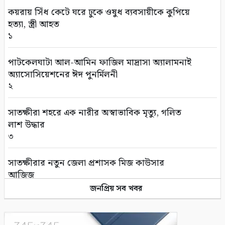
৫
কয়রায় সিঁধ কেটে ঘরে ঢুকে ওষুধ ব্যবসায়ীকে কুপিয়ে
হত্যা, স্ত্রী আহত
ইউএনওদের আরও মানবিক ও দায়িত্বশীল হওয়ার
১
আহ্বান প্রধানমন্ত্রীর
৬
পাটকেলঘাটা আল-আমিন ফাজিল মাদ্রাসা অ্যালামনাই
অ্যাসোসিয়েশনের ঈদ পুনর্মিলনী
নতুন দায়িত্বে ৬ মন্ত্রী-প্রতিমন্ত্রী
২
৭
সাতক্ষীরা শহরে এক নারীর অস্বাভাবিক মৃত্যু, গলিত
সম্পাদকীয়/প্রসঙ্গ: আশ্রয়ণ প্রকল্পে চরম অনিয়ম
লাশ উদ্ধার
৮
৩
মুক্তিযুদ্ধের সাব-সেক্টর কমান্ডার শাহজাহান মাস্টারের
সাতক্ষীরার নতুন জেলা প্রশাসক মিজ কাউসার
মৃত্যুবার্ষিকী পালিত
আজিজ
৯
৪
জনপ্রিয় সব খবর
কলারোয়ায় নতুন সড়কের কাজের উদ্বোধন করলেন
প্রাক্তন প্রেমিকার সাথে ফোনালাপের পর তরুনের
জেলা পরিষদ প্রশাসক