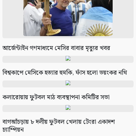
সাতক্ষীরায় গহনা ছিনতাইকালে দুর্বৃত্তের ইটের আঘাতে
নারী নিহত
১০
আর্জেন্টাইন গণমাধ্যমে মেসির বাবার মৃত্যুর খবর
বিশ্বকাপে মেসিকে হত্যার হুমকি, ফাঁস হলো ভয়ংকর নথি
কলারোয়ায় ফুটবল মাঠ ব্যবস্থাপনা কমিটির সভা
বাগআঁচড়ায় ৮ দলীয় ফুটবল খেলায় টেংরা একাদশ
চ্যাম্পিয়ন