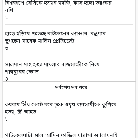
বিশ্বকাপে মেসিকে হত্যার হুমকি, ফাঁস হলো ভয়ংকর
নথি
২
হাড়ে ছড়িয়ে পড়েছে বাইডেনের ক্যান্সার, যন্ত্রণায়
ভুগছেন সাবেক মার্কিন প্রেসিডেন্ট
৩
সালমান শাহ হত্যা মামলার রাজসাক্ষীকে নিয়ে
শাবনূরের ক্ষোভ
৪
সর্বশেষ সব খবর
বাংলাদেশ থেকে আনারস নেবে পাকিস্তান
৫
কয়রায় সিঁধ কেটে ঘরে ঢুকে ওষুধ ব্যবসায়ীকে কুপিয়ে
হত্যা, স্ত্রী আহত
ইউএনওদের আরও মানবিক ও দায়িত্বশীল হওয়ার
১
আহ্বান প্রধানমন্ত্রীর
৬
পাটকেলঘাটা আল-আমিন ফাজিল মাদ্রাসা অ্যালামনাই