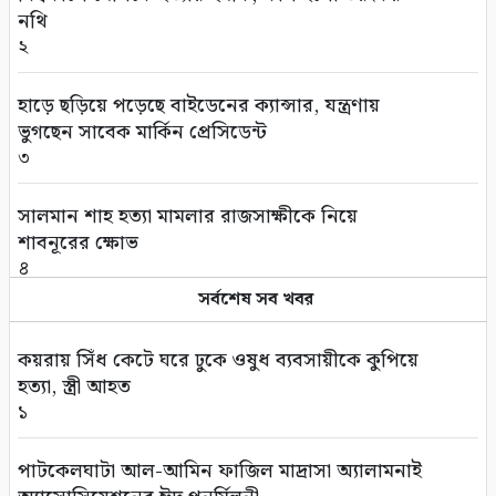
নথি
২
হাড়ে ছড়িয়ে পড়েছে বাইডেনের ক্যান্সার, যন্ত্রণায়
ভুগছেন সাবেক মার্কিন প্রেসিডেন্ট
৩
সালমান শাহ হত্যা মামলার রাজসাক্ষীকে নিয়ে
শাবনূরের ক্ষোভ
৪
সর্বশেষ সব খবর
বাংলাদেশ থেকে আনারস নেবে পাকিস্তান
৫
কয়রায় সিঁধ কেটে ঘরে ঢুকে ওষুধ ব্যবসায়ীকে কুপিয়ে
হত্যা, স্ত্রী আহত
ইউএনওদের আরও মানবিক ও দায়িত্বশীল হওয়ার
১
আহ্বান প্রধানমন্ত্রীর
৬
পাটকেলঘাটা আল-আমিন ফাজিল মাদ্রাসা অ্যালামনাই