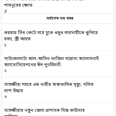
শাবনূরের ক্ষোভ
৪
সর্বশেষ সব খবর
বাংলাদেশ থেকে আনারস নেবে পাকিস্তান
৫
কয়রায় সিঁধ কেটে ঘরে ঢুকে ওষুধ ব্যবসায়ীকে কুপিয়ে
হত্যা, স্ত্রী আহত
ইউএনওদের আরও মানবিক ও দায়িত্বশীল হওয়ার
১
আহ্বান প্রধানমন্ত্রীর
৬
পাটকেলঘাটা আল-আমিন ফাজিল মাদ্রাসা অ্যালামনাই
অ্যাসোসিয়েশনের ঈদ পুনর্মিলনী
নতুন দায়িত্বে ৬ মন্ত্রী-প্রতিমন্ত্রী
২
৭
সাতক্ষীরা শহরে এক নারীর অস্বাভাবিক মৃত্যু, গলিত
সম্পাদকীয়/প্রসঙ্গ: আশ্রয়ণ প্রকল্পে চরম অনিয়ম
লাশ উদ্ধার
৮
৩
মুক্তিযুদ্ধের সাব-সেক্টর কমান্ডার শাহজাহান মাস্টারের
সাতক্ষীরার নতুন জেলা প্রশাসক মিজ কাউসার