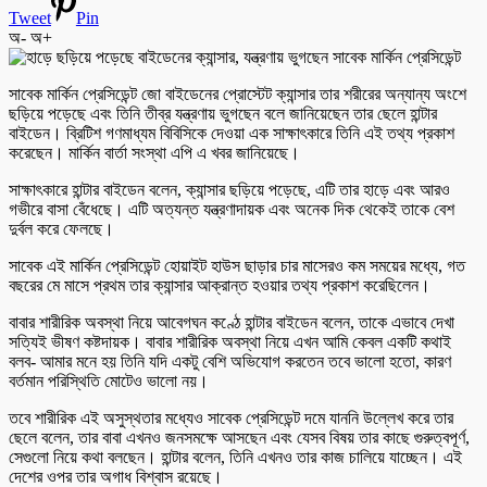
Tweet
Pin
অ-
অ+
সাবেক মার্কিন প্রেসিডেন্ট জো বাইডেনের প্রোস্টেট ক্যান্সার তার শরীরের অন্যান্য অংশে
ছড়িয়ে পড়েছে এবং তিনি তীব্র যন্ত্রণায় ভুগছেন বলে জানিয়েছেন তার ছেলে হান্টার
বাইডেন। ব্রিটিশ গণমাধ্যম বিবিসিকে দেওয়া এক সাক্ষাৎকারে তিনি এই তথ্য প্রকাশ
করেছেন। মার্কিন বার্তা সংস্থা এপি এ খবর জানিয়েছে।
সাক্ষাৎকারে হান্টার বাইডেন বলেন, ক্যান্সার ছড়িয়ে পড়েছে, এটি তার হাড়ে এবং আরও
গভীরে বাসা বেঁধেছে। এটি অত্যন্ত যন্ত্রণাদায়ক এবং অনেক দিক থেকেই তাকে বেশ
দুর্বল করে ফেলছে।
সাবেক এই মার্কিন প্রেসিডেন্ট হোয়াইট হাউস ছাড়ার চার মাসেরও কম সময়ের মধ্যে, গত
বছরের মে মাসে প্রথম তার ক্যান্সার আক্রান্ত হওয়ার তথ্য প্রকাশ করেছিলেন।
বাবার শারীরিক অবস্থা নিয়ে আবেগঘন কণ্ঠে হান্টার বাইডেন বলেন, তাকে এভাবে দেখা
সত্যিই ভীষণ কষ্টদায়ক। বাবার শারীরিক অবস্থা নিয়ে এখন আমি কেবল একটি কথাই
বলব- আমার মনে হয় তিনি যদি একটু বেশি অভিযোগ করতেন তবে ভালো হতো, কারণ
বর্তমান পরিস্থিতি মোটেও ভালো নয়।
তবে শারীরিক এই অসুস্থতার মধ্যেও সাবেক প্রেসিডেন্ট দমে যাননি উল্লেখ করে তার
ছেলে বলেন, তার বাবা এখনও জনসমক্ষে আসছেন এবং যেসব বিষয় তার কাছে গুরুত্বপূর্ণ,
সেগুলো নিয়ে কথা বলছেন। হান্টার বলেন, তিনি এখনও তার কাজ চালিয়ে যাচ্ছেন। এই
দেশের ওপর তার অগাধ বিশ্বাস রয়েছে।