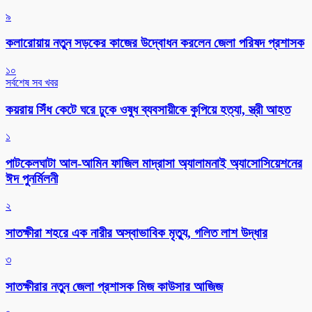
৯
কলারোয়ায় নতুন সড়কের কাজের উদ্বোধন করলেন জেলা পরিষদ প্রশাসক
১০
সর্বশেষ সব খবর
কয়রায় সিঁধ কেটে ঘরে ঢুকে ওষুধ ব্যবসায়ীকে কুপিয়ে হত্যা, স্ত্রী আহত
১
পাটকেলঘাটা আল-আমিন ফাজিল মাদ্রাসা অ্যালামনাই অ্যাসোসিয়েশনের
ঈদ পুনর্মিলনী
২
সাতক্ষীরা শহরে এক নারীর অস্বাভাবিক মৃত্যু, গলিত লাশ উদ্ধার
৩
সাতক্ষীরার নতুন জেলা প্রশাসক মিজ কাউসার আজিজ