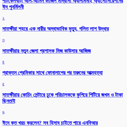
পাটকেলঘাটা আল-আমিন ফাজিল মাদ্রাসা অ্যালামনাই অ্যাসোসিয়েশনের
ঈদ পুনর্মিলনী
২
সাতক্ষীরা শহরে এক নারীর অস্বাভাবিক মৃত্যু, গলিত লাশ উদ্ধার
৩
সাতক্ষীরার নতুন জেলা প্রশাসক মিজ কাউসার আজিজ
৪
প্রাক্তন প্রেমিকার সাথে ফোনালাপের পর তরুনের আত্মহত্যা
৫
সাতক্ষীরায় কোচিং সেন্টারে ঢুকে পরিচালককে কুপিয়ে পিটিয়ে জখম ও টাকা
ছিনতাই
৬
ঈদে কত খরচ করলেন? সব হিসাব চাইতে পারে এনবিআর