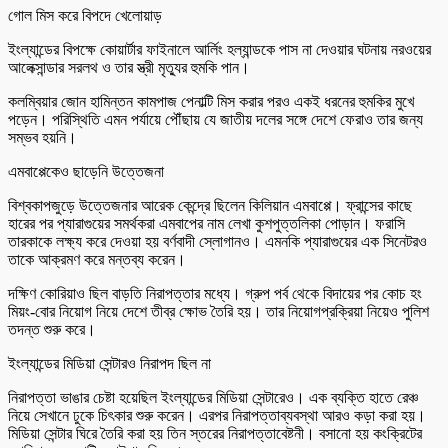
গোল মিস করে বিপদে খেলোয়াড়
ইংল্যান্ডের বিপক্ষে কোয়ার্টার ফাইনালে আর্লিং হল্যান্ডকে পাস না দেওয়ার ঘটনায় নরওয়ের
আলেক্সান্ডার সরলথ ও তার স্ত্রী মৃত্যুর হুমকি পান।
কলম্বিয়ার জোন হামিন্তন কামপাজ পেনাল্টি মিস করার পরও একই ধরনের হুমকির মুখে
পড়েন। পরিস্থিতি এমন পর্যায়ে পৌঁছায় যে জাতীয় দলের সঙ্গে দেশে ফেরাও তার জন্য
সম্ভব হয়নি।
এমবাপ্পেকেও ছাড়েনি উত্তেজনা
বিশ্বকাপজুড়ে উত্তেজনার আরেক কেন্দ্রে ছিলেন কিলিয়ান এমবাপ্পে। ফ্রান্সের কাছে
হারের পর প্যারাগুয়ের সমর্থকরা এমবাপের নাম লেখা কুশপুত্তলিকা পোড়ান। ফরাসি
তারকাকে লক্ষ্য করে দেওয়া হয় বর্ণবাদী স্লোগানও। এমনকি প্যারাগুয়ের এক সিনেটরও
তাকে আক্রমণ করে মন্তব্য করেন।
দক্ষিণ কোরিয়াও ছিল বাড়তি নিরাপত্তার মধ্যে। গ্রুপ পর্ব থেকে বিদায়ের পর কোচ হং
মিয়ং-বোর নিয়োগ নিয়ে দেশে তীব্র ক্ষোভ তৈরি হয়। তার নিয়োগপ্রক্রিয়া নিয়েও পুলিশ
তদন্ত শুরু করে।
ইংল্যান্ডের মিডিয়া সেন্টারও নিরাপদ ছিল না
নিরাপত্তা ভাঙার চেষ্টা হয়েছিল ইংল্যান্ডের মিডিয়া সেন্টারেও। এক ব্যক্তি হাতে রেঞ্চ
নিয়ে সেখানে ঢুকে চিৎকার শুরু করেন। এরপর নিরাপত্তাব্যবস্থা আরও কড়া করা হয়।
মিডিয়া সেন্টার ঘিরে তৈরি করা হয় তিন স্তরের নিরাপত্তাবেষ্টনী। বসানো হয় কংক্রিটের