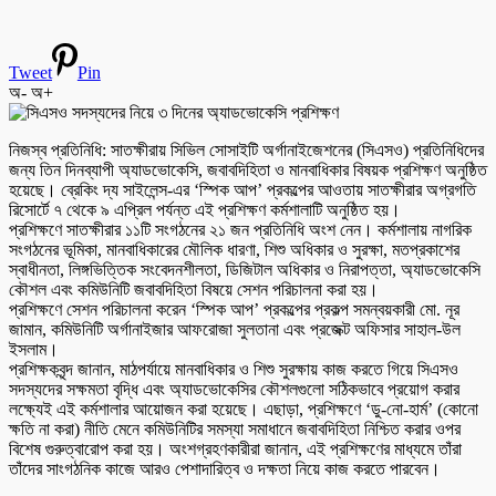
Tweet
Pin
অ-
অ+
নিজস্ব প্রতিনিধি: সাতক্ষীরায় সিভিল সোসাইটি অর্গানাইজেশনের (সিএসও) প্রতিনিধিদের
জন্য তিন দিনব্যাপী অ্যাডভোকেসি, জবাবদিহিতা ও মানবাধিকার বিষয়ক প্রশিক্ষণ অনুষ্ঠিত
হয়েছে। ব্রেকিং দ্য সাইলেন্স-এর ‘স্পিক আপ’ প্রকল্পের আওতায় সাতক্ষীরার অগ্রগতি
রিসোর্টে ৭ থেকে ৯ এপ্রিল পর্যন্ত এই প্রশিক্ষণ কর্মশালাটি অনুষ্ঠিত হয়।
প্রশিক্ষণে সাতক্ষীরার ১১টি সংগঠনের ২১ জন প্রতিনিধি অংশ নেন। কর্মশালায় নাগরিক
সংগঠনের ভূমিকা, মানবাধিকারের মৌলিক ধারণা, শিশু অধিকার ও সুরক্ষা, মতপ্রকাশের
স্বাধীনতা, লিঙ্গভিত্তিক সংবেদনশীলতা, ডিজিটাল অধিকার ও নিরাপত্তা, অ্যাডভোকেসি
কৌশল এবং কমিউনিটি জবাবদিহিতা বিষয়ে সেশন পরিচালনা করা হয়।
প্রশিক্ষণে সেশন পরিচালনা করেন ‘স্পিক আপ’ প্রকল্পের প্রকল্প সমন্বয়কারী মো. নূর
জামান, কমিউনিটি অর্গানাইজার আফরোজা সুলতানা এবং প্রজেক্ট অফিসার সাহাল-উল
ইসলাম।
প্রশিক্ষকবৃন্দ জানান, মাঠপর্যায়ে মানবাধিকার ও শিশু সুরক্ষায় কাজ করতে গিয়ে সিএসও
সদস্যদের সক্ষমতা বৃদ্ধি এবং অ্যাডভোকেসির কৌশলগুলো সঠিকভাবে প্রয়োগ করার
লক্ষ্যেই এই কর্মশালার আয়োজন করা হয়েছে। এছাড়া, প্রশিক্ষণে ‘ডু-নো-হার্ম’ (কোনো
ক্ষতি না করা) নীতি মেনে কমিউনিটির সমস্যা সমাধানে জবাবদিহিতা নিশ্চিত করার ওপর
বিশেষ গুরুত্বারোপ করা হয়। অংশগ্রহণকারীরা জানান, এই প্রশিক্ষণের মাধ্যমে তাঁরা
তাঁদের সাংগঠনিক কাজে আরও পেশাদারিত্ব ও দক্ষতা নিয়ে কাজ করতে পারবেন।