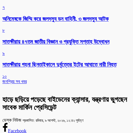
৭
অনিমেষকে জিম্মি করে জলদস্যু ডন বাহিনী, ৩ জলদস্যু আটক
৮
সাতক্ষীরায় ৪৭তম জাতীয় বিজ্ঞান ও প্রযুক্তি সপ্তাহ উদ্বোধন
৯
সাতক্ষীরায় গহনা ছিনতাইকালে দুর্বৃত্তের ইটের আঘাতে নারী নিহত
১০
জনপ্রিয় সব খবর
হাড়ে ছড়িয়ে পড়েছে বাইডেনের ক্যান্সার, যন্ত্রণায় ভুগছেন
সাবেক মার্কিন প্রেসিডেন্ট
ডেস্ক নিউজ
প্রকাশিত: রবিবার, ৯ আগস্ট, ২০২৬, ১২:৪২ পূর্বাহ্ণ
Facebook