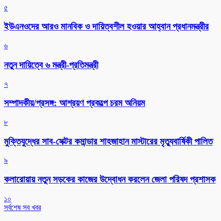
৫
ইউএনওদের আরও মানবিক ও দায়িত্বশীল হওয়ার আহ্বান প্রধানমন্ত্রীর
৬
নতুন দায়িত্বে ৬ মন্ত্রী-প্রতিমন্ত্রী
৭
সম্পাদকীয়/প্রসঙ্গ: আশ্রয়ণ প্রকল্পে চরম অনিয়ম
৮
মুক্তিযুদ্ধের সাব-সেক্টর কমান্ডার শাহজাহান মাস্টারের মৃত্যুবার্ষিকী পালিত
৯
কলারোয়ায় নতুন সড়কের কাজের উদ্বোধন করলেন জেলা পরিষদ প্রশাসক
১০
সর্বশেষ সব খবর