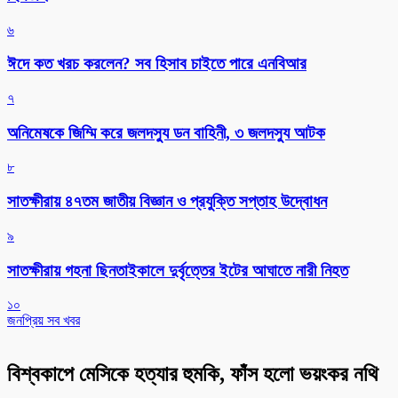
৬
ঈদে কত খরচ করলেন? সব হিসাব চাইতে পারে এনবিআর
৭
অনিমেষকে জিম্মি করে জলদস্যু ডন বাহিনী, ৩ জলদস্যু আটক
৮
সাতক্ষীরায় ৪৭তম জাতীয় বিজ্ঞান ও প্রযুক্তি সপ্তাহ উদ্বোধন
৯
সাতক্ষীরায় গহনা ছিনতাইকালে দুর্বৃত্তের ইটের আঘাতে নারী নিহত
১০
জনপ্রিয় সব খবর
বিশ্বকাপে মেসিকে হত্যার হুমকি, ফাঁস হলো ভয়ংকর নথি