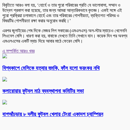
বিবৃতিতে আরও বলা হয়, ‘হোর্হে ও তার পুরো পরিবারের প্রতি যে ভালোবাসা, সম্মান ও
উদ্বেগ প্রকাশ করা হয়েছে, তার জন্য আমরা আন্তরিকভাবে কৃতজ্ঞ। একই সঙ্গে এই
পুরো প্রক্রিয়া চলাকালে হোর্হে এবং তার পরিবারের গোপনীয়তা, ব্যক্তিগত পরিসর ও
বিষয়টির গোপনীয়তা রক্ষা করার অনুরোধ করছি।’
এরপর জুলাইয়ের শেষ দিকে মেজর লিগ সকারের (এমএলএস) অল-স্টার ম্যাচেও খেলেননি
লিওনেল মেসি। ধারণা করা হয়, বাবাকে দেখতে তিনি সেখানে যান। কয়েক দিন পর অবশ্য
এমএলএসের একটি ম্যাচ দিয়ে আবার মাঠে ফেরেন মেসি।
এ সম্পর্কিত আরও খবর
বিশ্বকাপে মেসিকে হত্যার হুমকি, ফাঁস হলো ভয়ংকর নথি
কলারোয়ায় ফুটবল মাঠ ব্যবস্থাপনা কমিটির সভা
বাগআঁচড়ায় ৮ দলীয় ফুটবল খেলায় টেংরা একাদশ চ্যাম্পিয়ন