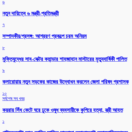
৬
নতুন দায়িত্বে ৬ মন্ত্রী-প্রতিমন্ত্রী
৭
সম্পাদকীয়/প্রসঙ্গ: আশ্রয়ণ প্রকল্পে চরম অনিয়ম
৮
মুক্তিযুদ্ধের সাব-সেক্টর কমান্ডার শাহজাহান মাস্টারের মৃত্যুবার্ষিকী পালিত
৯
কলারোয়ায় নতুন সড়কের কাজের উদ্বোধন করলেন জেলা পরিষদ প্রশাসক
১০
সর্বশেষ সব খবর
কয়রায় সিঁধ কেটে ঘরে ঢুকে ওষুধ ব্যবসায়ীকে কুপিয়ে হত্যা, স্ত্রী আহত
১