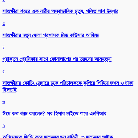
সাতক্ষীরা শহরে এক নারীর অস্বাভাবিক মৃত্যু, গলিত লাশ উদ্ধার
৩
সাতক্ষীরার নতুন জেলা প্রশাসক মিজ কাউসার আজিজ
৪
প্রাক্তন প্রেমিকার সাথে ফোনালাপের পর তরুনের আত্মহত্যা
৫
সাতক্ষীরায় কোচিং সেন্টারে ঢুকে পরিচালককে কুপিয়ে পিটিয়ে জখম ও টাকা
ছিনতাই
৬
ঈদে কত খরচ করলেন? সব হিসাব চাইতে পারে এনবিআর
৭
অনিমেষকে জিম্মি করে জলদস্যু ডন বাহিনী, ৩ জলদস্যু আটক