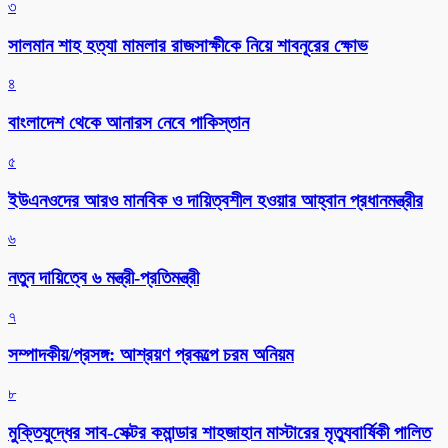
৩
সালমান শাহ হত্যা মামলার রাজসাক্ষীকে নিয়ে শাবনূরের ক্ষোভ
৪
বাংলাদেশ থেকে আনারস নেবে পাকিস্তান
৫
ইউএনওদের আরও মানবিক ও দায়িত্বশীল হওয়ার আহ্বান প্রধানমন্ত্রীর
৬
নতুন দায়িত্বে ৬ মন্ত্রী-প্রতিমন্ত্রী
৭
সম্পাদকীয়/প্রসঙ্গ: আশ্রয়ণ প্রকল্পে চরম অনিয়ম
৮
মুক্তিযুদ্ধের সাব-সেক্টর কমান্ডার শাহজাহান মাস্টারের মৃত্যুবার্ষিকী পালিত