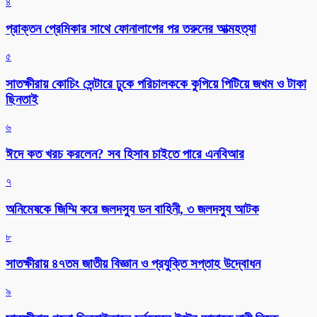
৪
প্রাক্তন প্রেমিকার সাথে ফোনালাপের পর তরুনের আত্মহত্যা
৫
সাতক্ষীরায় কোচিং সেন্টারে ঢুকে পরিচালককে কুপিয়ে পিটিয়ে জখম ও টাকা
ছিনতাই
৬
ঈদে কত খরচ করলেন? সব হিসাব চাইতে পারে এনবিআর
৭
অনিমেষকে জিম্মি করে জলদস্যু ডন বাহিনী, ৩ জলদস্যু আটক
৮
সাতক্ষীরায় ৪৭তম জাতীয় বিজ্ঞান ও প্রযুক্তি সপ্তাহ উদ্বোধন
৯