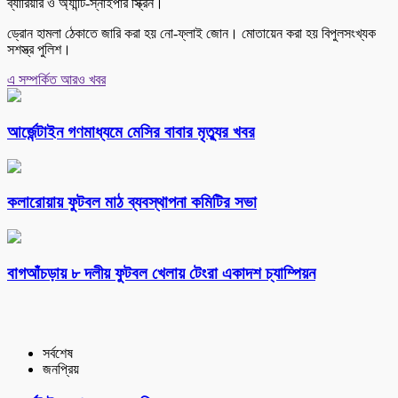
ব্যারিয়ার ও অ্যান্টি-স্নাইপার স্ক্রিন।
ড্রোন হামলা ঠেকাতে জারি করা হয় নো-ফ্লাই জোন। মোতায়েন করা হয় বিপুলসংখ্যক
সশস্ত্র পুলিশ।
এ সম্পর্কিত আরও খবর
আর্জেন্টাইন গণমাধ্যমে মেসির বাবার মৃত্যুর খবর
কলারোয়ায় ফুটবল মাঠ ব্যবস্থাপনা কমিটির সভা
বাগআঁচড়ায় ৮ দলীয় ফুটবল খেলায় টেংরা একাদশ চ্যাম্পিয়ন
সর্বশেষ
জনপ্রিয়