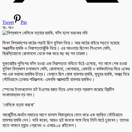
Tweet
Pin
অ-
অ+
ফিফা বিশ্বকাপের মাঠের লড়াই ছিল ফুটবল নিয়ে। আর মাঠের বাইরে লড়তে হয়েছে
সন্ত্রাসীর হুমকি ও নিরাপত্তাঝুঁকি নিয়ে। এর আওতায় ছিলেন লিওনেল মেসি,
ক্রিস্তিয়ানো রোনালদো থেকে শুরু করে বড় বড় সব তারকা।
যুক্তরাষ্ট্র পুলিশের ফাঁস হওয়া এক নিরাপত্তা নথিতে উঠে এসেছে, গত মাসে শেষ হওয়া
ফুটবল বিশ্বকাপ চলাকালে মেসি, রোনালদো, খেলোয়াড়, রেফারি ও কর্মকর্তাদের ঘিরে একের
পর এক ভয়াবহ হুমকির চিত্র। যেখানে ছিল বোমা হামলার হুমকি, মৃত্যুর হুমকি, অস্ত্র নিয়ে
স্টেডিয়ামে ঢোকার পরিকল্পনা- এমনকি আত্মঘাতী হামলার হুমকিও।
স্পেনের ইনফরমেশন ডট ইএসের বরাত দিয়ে এসব তথ্য প্রকাশ করেছে ব্রিটিশ
সংবাদমাধ্যম দ্য সান।
‘মেসিকে হত্যা করবো’
আর্জেন্টিনা-জর্ডান ম্যাচের আগে ডালাস বিমানবন্দরে ফোন করে এক ব্যক্তি স্টেডিয়ামে
হামলার হুমকি দেন। দাবি করেন, আরও দুই জনকে সঙ্গে নিয়ে তিনি মাঠে ঢুকবেন। তাদের
হাতে থাকবে হ্যান্ড গ্রেনেড ও এআর-১৫ রাইফেল।