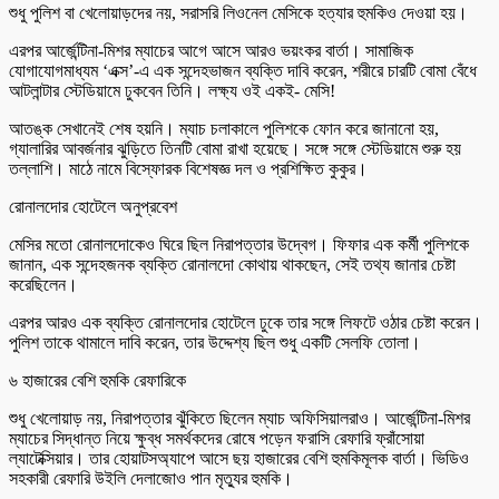
শুধু পুলিশ বা খেলোয়াড়দের নয়, সরাসরি লিওনেল মেসিকে হত্যার হুমকিও দেওয়া হয়।
এরপর আর্জেন্টিনা-মিশর ম্যাচের আগে আসে আরও ভয়ংকর বার্তা। সামাজিক
যোগাযোগমাধ্যম ‘এক্স’-এ এক সন্দেহভাজন ব্যক্তি দাবি করেন, শরীরে চারটি বোমা বেঁধে
আটলান্টার স্টেডিয়ামে ঢুকবেন তিনি। লক্ষ্য ওই একই- মেসি!
আতঙ্ক সেখানেই শেষ হয়নি। ম্যাচ চলাকালে পুলিশকে ফোন করে জানানো হয়,
গ্যালারির আবর্জনার ঝুড়িতে তিনটি বোমা রাখা হয়েছে। সঙ্গে সঙ্গে স্টেডিয়ামে শুরু হয়
তল্লাশি। মাঠে নামে বিস্ফোরক বিশেষজ্ঞ দল ও প্রশিক্ষিত কুকুর।
রোনালদোর হোটেলে অনুপ্রবেশ
মেসির মতো রোনালদোকেও ঘিরে ছিল নিরাপত্তার উদ্বেগ। ফিফার এক কর্মী পুলিশকে
জানান, এক সন্দেহজনক ব্যক্তি রোনালদো কোথায় থাকছেন, সেই তথ্য জানার চেষ্টা
করেছিলেন।
এরপর আরও এক ব্যক্তি রোনালদোর হোটেলে ঢুকে তার সঙ্গে লিফটে ওঠার চেষ্টা করেন।
পুলিশ তাকে থামালে দাবি করেন, তার উদ্দেশ্য ছিল শুধু একটি সেলফি তোলা।
৬ হাজারের বেশি হুমকি রেফারিকে
শুধু খেলোয়াড় নয়, নিরাপত্তার ঝুঁকিতে ছিলেন ম্যাচ অফিসিয়ালরাও। আর্জেন্টিনা-মিশর
ম্যাচের সিদ্ধান্ত নিয়ে ক্ষুব্ধ সমর্থকদের রোষে পড়েন ফরাসি রেফারি ফ্রাঁসোয়া
ল্যাটেক্সিয়ার। তার হোয়াটসঅ্যাপে আসে ছয় হাজারের বেশি হুমকিমূলক বার্তা। ভিডিও
সহকারী রেফারি উইলি দেলাজোও পান মৃত্যুর হুমকি।