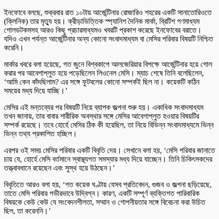
ইনফোবে বলছে, শুক্রবার রাত ১০টায় আর্জেন্টিনার রোজারিও শহরের একটি সানাতোরিওতে
(ক্লিনিক) তার মৃত্যু হয়। ক্রীড়াভিত্তিক স্প্যানিশ দৈনিক মার্কা, ব্রিটিশ গণমাধ্যম
গোলডটকমসহ আরও কিছু প্রচারমাধ্যমও খবরটি প্রকাশ করেছে ইনফোবের বরাতে।
যদিও এখন পর্যন্ত আর্জেন্টিনার অন্য কোনো সংবাদমাধ্যম বা মেসির পরিবার বিষয়টি নিশ্চিত
করেনি।
মার্কার খবরে বলা হয়েছে, গত জুনে বিশ্বকাপে আলজেরিয়ার বিপক্ষে আর্জেন্টিনার হয়ে গোল
করার পর আবেগাপ্লুত হয়ে পড়েছিলেন লিওনেল মেসি। ম্যাচ শেষে তিনি বলেছিলেন,
‘আমি কেন কাঁদছিলাম? এর সঙ্গে ফুটবলের কোনো সম্পর্কই ছিল না। কয়েকটি কঠিন
সময়ের মধ্য দিয়ে যাচ্ছি।’
মেসির এই মন্তব্যের পর বিষয়টি নিয়ে ব্যাপক জল্পনা শুরু হয়। একাধিক সংবাদমাধ্যম
তখন জানায়, তার বাবার শারীরিক অবস্থার সঙ্গে মেসির আবেগাপ্লুত হওয়ার বিষয়টির
সম্পর্ক রয়েছে। তবে হোর্হে মেসির ঠিক কী হয়েছিল, তা নিয়ে বিভিন্ন সংবাদমাধ্যমে ভিন্ন
ভিন্ন তথ্য প্রকাশিত হচ্ছিল।
এরপর ওই সময় মেসির পরিবার একটি বিবৃতি দেয়। সেখানে বলা হয়, ‘মেসি পরিবার জানাতে
চায় যে, হোর্হে মেসি বর্তমানে স্বাস্থ্যগত সমস্যার মধ্য দিয়ে যাচ্ছেন। তিনি চিকিৎসকদের
তত্ত্বাবধানে রয়েছেন এবং সুস্থ হয়ে উঠছেন।’
বিবৃতিতে আরও বলা হয়, ‘গত কয়েক ঘণ্টায় যেসব প্রতিবেদন, গুজব ও জল্পনা ছড়িয়েছে,
তাতে মেসি পরিবার গভীরভাবে উদ্বিগ্ন। কারণ, একটি সম্পূর্ণ ব্যক্তিগত পারিবারিক
বিষয়কে কেউ কেউ যে সংবেদনশীলতা, সম্মান ও গোপনীয়তার সঙ্গে বিবেচনা করা উচিত
ছিল, তা করেননি।’