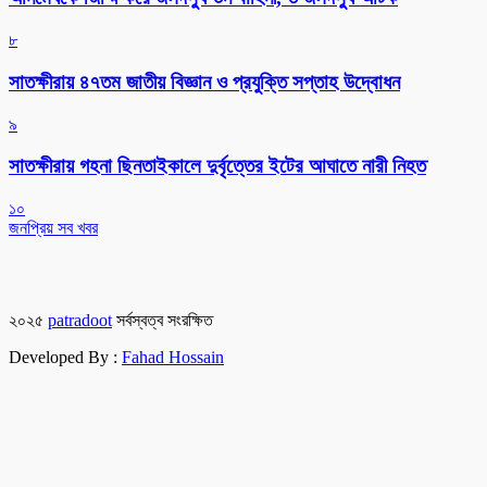
৮
সাতক্ষীরায় ৪৭তম জাতীয় বিজ্ঞান ও প্রযুক্তি সপ্তাহ উদ্বোধন
৯
সাতক্ষীরায় গহনা ছিনতাইকালে দুর্বৃত্তের ইটের আঘাতে নারী নিহত
১০
জনপ্রিয় সব খবর
২০২৫
patradoot
সর্বস্বত্ব সংরক্ষিত
Developed By :
Fahad Hossain