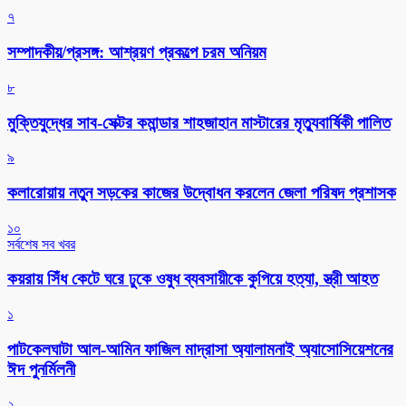
৭
সম্পাদকীয়/প্রসঙ্গ: আশ্রয়ণ প্রকল্পে চরম অনিয়ম
৮
মুক্তিযুদ্ধের সাব-সেক্টর কমান্ডার শাহজাহান মাস্টারের মৃত্যুবার্ষিকী পালিত
৯
কলারোয়ায় নতুন সড়কের কাজের উদ্বোধন করলেন জেলা পরিষদ প্রশাসক
১০
সর্বশেষ সব খবর
কয়রায় সিঁধ কেটে ঘরে ঢুকে ওষুধ ব্যবসায়ীকে কুপিয়ে হত্যা, স্ত্রী আহত
১
পাটকেলঘাটা আল-আমিন ফাজিল মাদ্রাসা অ্যালামনাই অ্যাসোসিয়েশনের
ঈদ পুনর্মিলনী
২