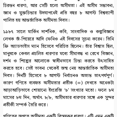
চিরন্তন ধারণা, আর সেটি হলো অসীমতা। এই অসীম সম্ভাবনা,
জ্ঞান ও মুক্তচিন্তার উদযাপনেই প্রতি বছর ৮ আগস্ট বিশ্বব্যাপী
পালিত হয় আন্তর্জাতিক অসীমতা দিবস।
১৯৮৭ সালে মার্কিন দার্শনিক, কবি, সাংবাদিক ও কল্পবিজ্ঞান
লেখক জঁ-পিয়েরে আদি ফেনিও এই দিবসের সূচনা করেন। তিনি
ফ্রি অ্যাডভাইস ম্যান হিসেবে পরিচিত ছিলেন। তাঁর বিশ্বাস ছিল,
মানুষকে কেবল প্রচলিত ধারণার মধ্যে সীমাবদ্ধ না রেখে বিজ্ঞান,
দর্শন ও শিল্পের আলোকে স্বাধীনভাবে চিন্তা করতে উৎসাহিত
করতে হবে। সেই ভাবনা থেকেই জন্ম নেয় আন্তর্জাতিক অসীমতা
দিবস। দিনটি হিসেবে ৮ আগস্ট নির্বাচনও অত্যন্ত তাৎপর্যপূর্ণ।
কারণ গণিতে ব্যবহৃত অসীমতার প্রতীক (∞) দেখতে অনেকটা
আড়াআড়িভাবে শোয়ানো ইংরেজি ‘৮’ সংখ্যার মতো। ফলে ৮ম
মাসের ৮ম দিন, অর্থাৎ ৮/৮, অসীমতার ধারণার সঙ্গে এক সুন্দর
প্রতীকী সম্পর্ক তৈরি করে।
গণিতের জগতে অসীমতা একটি বিস্ময়কর ধারণা। এটি এমন একটি