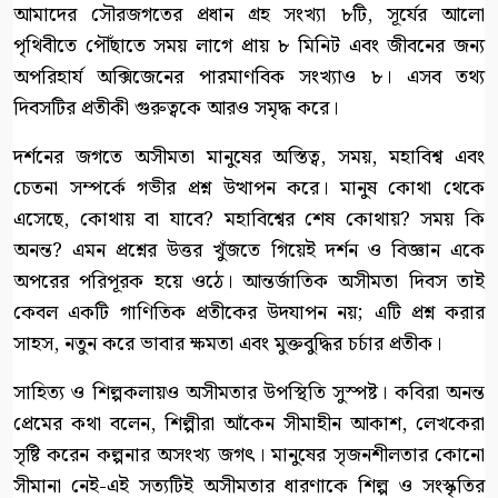
আমাদের সৌরজগতের প্রধান গ্রহ সংখ্যা ৮টি, সূর্যের আলো
পৃথিবীতে পৌঁছাতে সময় লাগে প্রায় ৮ মিনিট এবং জীবনের জন্য
অপরিহার্য অক্সিজেনের পারমাণবিক সংখ্যাও ৮। এসব তথ্য
দিবসটির প্রতীকী গুরুত্বকে আরও সমৃদ্ধ করে।
দর্শনের জগতে অসীমতা মানুষের অস্তিত্ব, সময়, মহাবিশ্ব এবং
চেতনা সম্পর্কে গভীর প্রশ্ন উত্থাপন করে। মানুষ কোথা থেকে
এসেছে, কোথায় বা যাবে? মহাবিশ্বের শেষ কোথায়? সময় কি
অনন্ত? এমন প্রশ্নের উত্তর খুঁজতে গিয়েই দর্শন ও বিজ্ঞান একে
অপরের পরিপূরক হয়ে ওঠে। আন্তর্জাতিক অসীমতা দিবস তাই
কেবল একটি গাণিতিক প্রতীকের উদযাপন নয়; এটি প্রশ্ন করার
সাহস, নতুন করে ভাবার ক্ষমতা এবং মুক্তবুদ্ধির চর্চার প্রতীক।
সাহিত্য ও শিল্পকলায়ও অসীমতার উপস্থিতি সুস্পষ্ট। কবিরা অনন্ত
প্রেমের কথা বলেন, শিল্পীরা আঁকেন সীমাহীন আকাশ, লেখকেরা
সৃষ্টি করেন কল্পনার অসংখ্য জগৎ। মানুষের সৃজনশীলতার কোনো
সীমানা নেই-এই সত্যটিই অসীমতার ধারণাকে শিল্প ও সংস্কৃতির