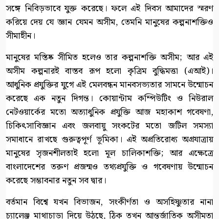
সঙ্গে নিবিড়ভাবে যুক্ত করেছে। ফলে এই দিবস আমাদের স্মরণ
করিয়ে দেয় যে জ্ঞান যেমন অসীম, তেমনি মানুষের কল্পনাশক্তিও
সীমাহীন।
মানুষের মস্তিষ্ক সীমিত হলেও তার কল্পনাশক্তি অসীম; আর এই
অসীম কল্পনারই বাস্তব রূপ হলো কৃত্রিম বুদ্ধিমত্তা (এআই)।
আধুনিক প্রযুক্তির যুগে এই মেলবন্ধন মানবসভ্যতার সামনে উন্মোচন
করেছে এক নতুন দিগন্ত। কোয়ান্টাম কম্পিউটিং ও নিউরাল
নেটওয়ার্কের মতো অত্যাধুনিক প্রযুক্তি আজ মহাকাশ গবেষণা,
চিকিৎসাবিজ্ঞান এবং জলবায়ু সংকটের মতো জটিল সমস্যা
সমাধানে রাখছে গুরুত্বপূর্ণ ভূমিকা। এই অপ্রতিরোধ্য অগ্রযাত্রায়
মানুষের সৃজনশীলতাই হলো মূল চালিকাশক্তি; আর এক্ষেত্রে
বাংলাদেশের তরুণ প্রজন্মও তথ্যপ্রযুক্তি ও গবেষণায় উন্মোচন
করেছে সম্ভাবনার নতুন সব দ্বার।
বর্তমান বিশ্বে যখন বিভাজন, সংকীর্ণতা ও অসহিষ্ণুতার নানা
চ্যালেঞ্জ মাথাচাড়া দিয়ে উঠছে, ঠিক তখন আন্তর্জাতিক অসীমতা