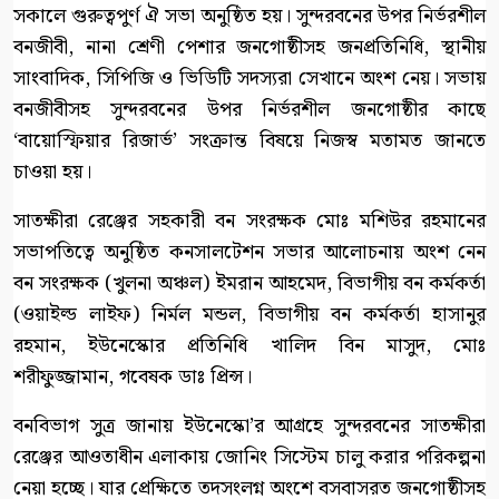
সকালে গুরুত্বপুর্ণ ঐ সভা অনুষ্ঠিত হয়। সুন্দরবনের উপর নির্ভরশীল
বনজীবী, নানা শ্রেণী পেশার জনগোষ্ঠীসহ জনপ্রতিনিধি, স্থানীয়
সাংবাদিক, সিপিজি ও ভিডিটি সদস্যরা সেখানে অংশ নেয়। সভায়
বনজীবীসহ সুন্দরবনের উপর নির্ভরশীল জনগোষ্ঠীর কাছে
‘বায়োস্ফিয়ার রিজার্ভ’ সংক্রান্ত বিষয়ে নিজস্ব মতামত জানতে
চাওয়া হয়।
সাতক্ষীরা রেঞ্জের সহকারী বন সংরক্ষক মোঃ মশিউর রহমানের
সভাপতিত্বে অনুষ্ঠিত কনসালটেশন সভার আলোচনায় অংশ নেন
বন সংরক্ষক (খুলনা অঞ্চল) ইমরান আহমেদ, বিভাগীয় বন কর্মকর্তা
(ওয়াইল্ড লাইফ) নির্মল মন্ডল, বিভাগীয় বন কর্মকর্তা হাসানুর
রহমান, ইউনেস্কোর প্রতিনিধি খালিদ বিন মাসুদ, মোঃ
শরীফুজ্জামান, গবেষক ডাঃ প্রিন্স।
বনবিভাগ সুত্র জানায় ইউনেস্কো’র আগ্রহে সুন্দরবনের সাতক্ষীরা
রেঞ্জের আওতাধীন এলাকায় জোনিং সিস্টেম চালু করার পরিকল্পনা
নেয়া হচ্ছে। যার প্রেক্ষিতে তদসংলগ্ন অংশে বসবাসরত জনগোষ্ঠীসহ