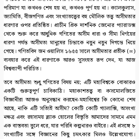
পরিমাণ যা কখনও শেষ হয় না, কখনও পূর্ণ হয় না। ক্যালকুলাস,
জ্যামিতি, বীজগণিত এবং সংখ্যাতত্ত্বের বহু মৌলিক তত্ত্ব অসীমতার
ধারণার ওপর প্রতিষ্ঠিত। প্রাচীন গ্রিক দার্শনিক জেনোর প্যারাডক্স
থেকে শুরু করে আধুনিক গণিতের অসীম ধারা ও সীমা নির্ণয়ের
ধারণা পর্যন্ত অসীমতা মানুষের চিন্তাকে নতুন নতুন দিগন্তে নিয়ে
গেছে। গণিতবিদ জন ওয়ালিস ১৬৫৫ সালে অসীমতার প্রতীক (∞)
ব্যবহার করে এই ধারণাকে আরও সুসংহত রূপ দেন, যা আজ
বিশ্বব্যাপী পরিচিত।
তবে অসীমতা শুধু গণিতের বিষয় নয়; এটি মহাবিশ্বকে বোঝারও
একটি গুরুত্বপূর্ণ চাবিকাঠি। মহাকাশতত্ত্ব বা কসমোলজিতে
বিজ্ঞানীরা আজও অনুসন্ধান করছেন-মহাবিশ্বের কি কোনো শেষ
আছে, নাকি এটি সত্যিই অসীম? কোটি কোটি গ্যালাক্সি, অসংখ্য
নক্ষত্র এবং রহস্যময় ব্ল্যাক হোলের বিস্তৃতি আমাদের সামনে এমন
এক বাস্তবতা তুলে ধরে, যার পরিধি কল্পনারও বাইরে। এই প্রসঙ্গে ৮
সংখ্যাটির সঙ্গে বিজ্ঞানের কিছু চমৎকার মিলও উল্লেখযোগ্য।