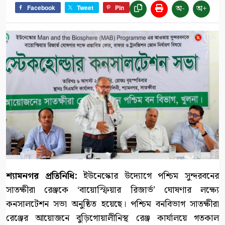
অ-
অ+
Facebook
Tweet
Pin
শ্যামনগর প্রতিনিধি:
ইউনেস্কোর উদ্যোগে পশ্চিম সুন্দরবনের
সাতক্ষীরা রেঞ্জকে ‘বায়োস্ফিয়ার রিজার্ভ’ ঘোষণার লক্ষ্যে
কনসালটেশন সভা অনুষ্ঠিত হয়েছে। পশ্চিম বনবিভাগ সাতক্ষীরা
রেঞ্জের আয়োজনে বুড়িগোয়ালীনিস্থ রেঞ্জ কার্যালয়ে গতকাল