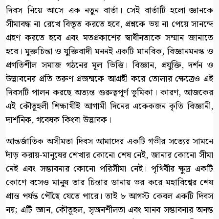
দিবস নিয়ে আসে এক নতুন বার্তা। সেই বার্তাটি হলো-জ্ঞানকে
সীমাবদ্ধ না রেখে বিস্তৃত করতে হবে, প্রশ্নকে ভয় না পেয়ে সানন্দে
গ্রহণ করতে হবে এবং মতপ্রকাশের স্বাধীনতাকে সম্মান জানাতে
হবে। মুক্তচিন্তা ও যুক্তিবাদী মননই একটি মানবিক, বিজ্ঞানমনস্ক ও
প্রগতিশীল সমাজ গঠনের মূল ভিত্তি। বিজ্ঞান, প্রযুক্তি, দর্শন ও
উদ্ভাবনের প্রতি তরুণ প্রজন্মকে আগ্রহী করে তোলার ক্ষেত্রেও এই
দিবসটি পালন করছে অত্যন্ত গুরুত্বপূর্ণ ভূমিকা। কারণ, আজকের
এই কৌতূহলী শিক্ষার্থীই আগামী দিনের একেকজন কৃতি বিজ্ঞানী,
দার্শনিক, গবেষক কিংবা উদ্ভাবক।
আন্তর্জাতিক অসীমতা দিবস আমাদের একটি গভীর সত্যের সামনে
দাঁড় করায়-মানুষের শেখার কোনো শেষ নেই, জানার কোনো সীমা
নেই এবং সম্ভাবনার কোনো পরিসীমা নেই। পৃথিবীর ক্ষুদ্র একটি
কোণে বসেও মানুষ তার চিন্তার ডানায় ভর করে মহাবিশ্বের শেষ
প্রান্ত পর্যন্ত পৌঁছে যেতে পারে। তাই ৮ আগস্ট কেবল একটি দিবস
নয়; এটি জ্ঞান, কৌতূহল, সৃজনশীলতা এবং মানব সম্ভাবনার অনন্ত