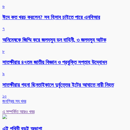
৬
ঈদে কত খরচ করলেন? সব হিসাব চাইতে পারে এনবিআর
৭
অনিমেষকে জিম্মি করে জলদস্যু ডন বাহিনী, ৩ জলদস্যু আটক
৮
সাতক্ষীরায় ৪৭তম জাতীয় বিজ্ঞান ও প্রযুক্তি সপ্তাহ উদ্বোধন
৯
সাতক্ষীরায় গহনা ছিনতাইকালে দুর্বৃত্তের ইটের আঘাতে নারী নিহত
১০
জনপ্রিয় সব খবর
এ সম্পর্কিত আরও খবর
এই পৃথিবী বড়ই অভাগা