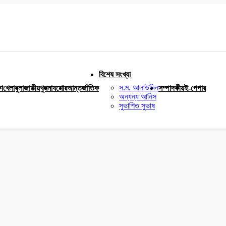
বিশেষ সংখ্যা
স.ম. আলাউদ্দিন
ষা
খেলাধুলা
জাতীয়
খুলনা
যশোর
আন্তর্জাতিক
সম্পাদকীয়
ই-পেপার
অন্যন্য আনিস
সুভাশিত সুভাষ