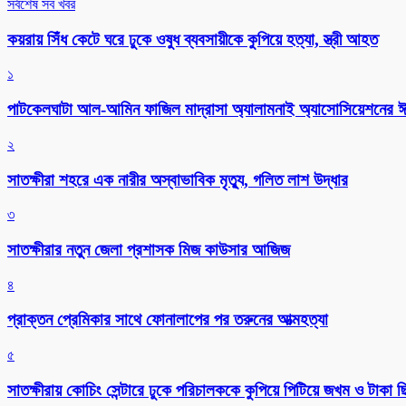
সর্বশেষ সব খবর
কয়রায় সিঁধ কেটে ঘরে ঢুকে ওষুধ ব্যবসায়ীকে কুপিয়ে হত্যা, স্ত্রী আহত
১
পাটকেলঘাটা আল-আমিন ফাজিল মাদ্রাসা অ্যালামনাই অ্যাসোসিয়েশনের ঈদ 
২
সাতক্ষীরা শহরে এক নারীর অস্বাভাবিক মৃত্যু, গলিত লাশ উদ্ধার
৩
সাতক্ষীরার নতুন জেলা প্রশাসক মিজ কাউসার আজিজ
৪
প্রাক্তন প্রেমিকার সাথে ফোনালাপের পর তরুনের আত্মহত্যা
৫
সাতক্ষীরায় কোচিং সেন্টারে ঢুকে পরিচালককে কুপিয়ে পিটিয়ে জখম ও টাকা 