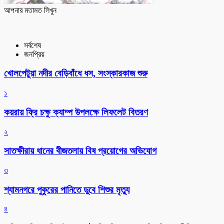
আপনার মতামত লিখুন
সর্বশেষ
জনপ্রিয়
খোলপেটুয়া নদীর বেড়িবাঁধে ধস, সংস্কারকাজ শুরু
১
কয়রায় ফ্রি চক্ষু ক্যাম্প উপলক্ষে লিফলেট বিতরণ
২
সাতক্ষীরায় ধানের বীজতলায় বিষ প্রয়োগের অভিযোগ
৩
শ্যামনগরে পুকুরের পানিতে ডুবে শিশুর মৃত্যু
৪