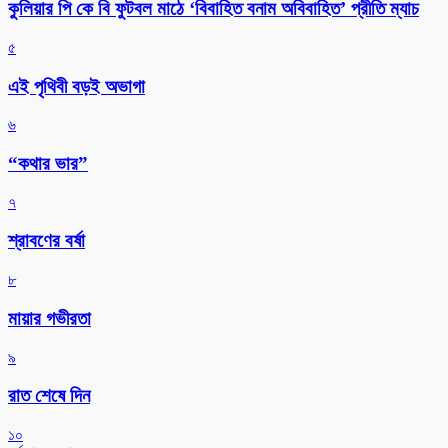
কুলিয়ার পি কে বি ফুটবল মাঠে ‘বিবাহিত বনাম অবিবাহিত’ প্রীতি ম্যাচ
৫
এই পৃথিবী বড়ই অভাগা
৬
“কথার ভার”
৭
শ্রাবণের বর্ষা
৮
মায়ার গভীরতা
৯
রাত শেষে দিন
১০