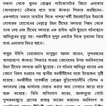
সকাল থেকে খুলনা রেঞ্জের পাটকোসটার ঝিলে এলাকায়
(অভয়ারণ্য) নৌকায় বসে তারা কাঁকড়া শিকার করছিলেন।
একপর্যায়ে সকাল সাতটার দিকে পাশর্^বর্তী টহলফাঁড়ির ইনচার্জ
মোবারক হোসেনের নেতৃত্বে টহল টিমের সদস্যরা পিছন থেকে
ডাক দেয় এবং টিমের সদস্যরা এক রাউন্ড গুলি ছুঁড়লে ঘটনাস্থলে
আমিনুরের মৃত্যু হয়। পরবর্তীতে দুপুর একটার দিকে মৃতদেহ নিয়ে
তারা এলাকায় ফিরে আসে।
গাবুরা ইউপি চেয়ারম্যান মাসুদুল আলম জানান, সুন্দরবনের
অভয়ারণ্যে কাঁকড়া শিকারে যাওয়া জেলেদের উপর বনবিভাগের
টহল টিমের সদস্যরা গুলি ছুঁড়েছে। সে ঘটনায় আমিনুর নামের এক
জেলে নিহত হওয়ার পর স্থানীয় বনজীবীদের মধ্যে উত্তেজনা সৃষ্টি
হয়েছে। বনজীবীরা সাতক্ষীরা রেঞ্জের বুড়িগোয়ালীনি স্টেশন ও
তদসংলগ্ন রেঞ্জ কার্যালয় ঘেরাও করার জন্য সেখানে জড়ো হতে
শুরু করেছে। তিনি অভিযোগ করেন, জলদস্যুরা গোটা
সুন্দরবনজুড়ে ত্রাসের রাজত্ব কায়েম করলেও বনবিভাগ বা