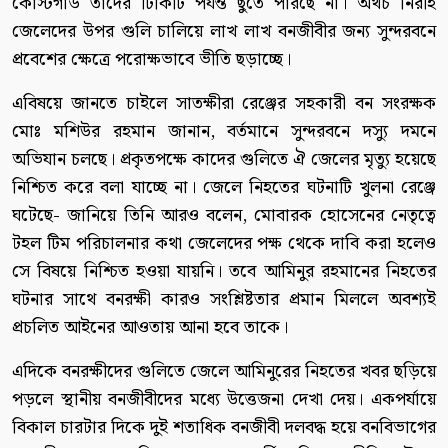
কোস্টগার্ড তাদের টিকিটি পর্যন্ত ছুঁতে পারছে না। অথচ নিরীহ
জেলেদের উপর গুলি চালিয়ে লাখ লাখ বনজীবীর জন্য সুন্দরবনে
প্রবেশের ক্ষেত্রে পরোক্ষভাবে ভীতি ছড়াচ্ছে।
এবিষয়ে জানতে চাইলে সাতক্ষীরা রেঞ্জের সহকারী বন সংরক্ষক
মোঃ মশিউর রহমান জানান, বর্তমানে সুন্দরবনে দস্যু দমনে
অভিযান চলছে। প্রকৃতপক্ষে কাদের গুলিতে ঐ জেলের মৃত্যু হয়েছে
নিশ্চিত করে বলা যাচ্ছে না। জেলে নিহতের ঘটনাটি খুলনা রেঞ্জে
ঘটেছে- জানিয়ে তিনি আরও বলেন, মোবারক হোসেনের নেতৃত্বে
টহল টিম পরিচালনার কথা জেলেদের পক্ষ থেকে দাবি করা হলেও
সে বিষয়ে নিশ্চিত হওয়া যায়নি। তবে আমিনুর রহমানের নিহতের
ঘটনার সাথে বনরক্ষী কারও সংশ্লিষ্টতার প্রমান মিললে অবশ্যই
প্রচলিত আইনের আওতায় আনা হবে তাকে।
এদিকে বনরক্ষীদের গুলিতে জেলে আমিনুরের নিহতের খবর ছড়িয়ে
পড়লে স্থানীয় বনজীবীদের মধ্যে উত্তেজনা দেখা দেয়। একপর্যায়ে
বিকাল চারটার দিকে দুই শতাধিক বনজীবী দলবদ্ধ হয়ে বনবিভাগের