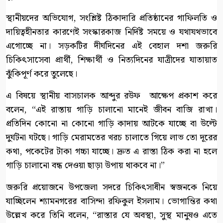
​স্থানীয়দের অভিযোগ, সংশ্লিষ্ট ঠিকাদারি প্রতিষ্ঠানের গাফিলতি ও
দায়িত্বহীনতার কারণেই সংস্কারকাজ নির্দিষ্ট সময়ে ও যথাযথভাবে
এগোচ্ছে না। সড়কটির দীর্ঘদিনের এই বেহাল দশা জরুরি
চিকিৎসাসেবা প্রার্থী, শিক্ষার্থী ও নিত্যদিনের যাত্রীদের যাতায়াত
ঝুঁকিপূর্ণ করে তুলেছে।
​এ বিষয়ে স্থানীয় বাসচালক আব্দুর রউফ আক্ষেপ প্রকাশ করে
বলেন, “এই রাস্তায় গাড়ি চালানো মানেই জীবন বাজি রাখা।
প্রতিদিন কোনো না কোনো গাড়ি কাদায় আটকে যাচ্ছে বা উল্টে
দুর্ঘটনা ঘটছে। গাড়ি মেরামতের খরচ চালাতে গিয়ে লাভ তো দূরের
কথা, পকেটের টাকা গচ্চা যাচ্ছে। দ্রুত এ রাস্তা ঠিক করা না হলে
গাড়ি চালানো বন্ধ দেওয়া ছাড়া উপায় থাকবে না।”
​জরুরি প্রয়োজনে উপজেলা সদরে চিকিৎসাধীন স্বজনকে নিয়ে
যাচ্ছিলেন শ্যামনগরের বাসিন্দা রফিকুল ইসলাম। ভোগান্তির কথা
উল্লেখ করে তিনি বলেন, “রাস্তার যে অবস্থা, সুস্থ মানুষও এতে