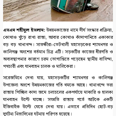
এসএম শহীদুল ইসলাম:
​উন্নয়নকাজের নামে দীর্ঘ সংস্কার প্রক্রিয়া,
কোথাও খুঁড়ে রাখা রাস্তা, আবার কোথাও কাঁদাপানিতে একাকার
বড় বড় খানাখন্দ। সাতক্ষীরা–ভেটখালী মহাসড়কের শ্যামনগর ও
কালিগঞ্জ অংশের বর্তমান চিত্র এটি। সড়কটির কাজের ধীরগতি ও
অব্যবস্থাপনার কারণে চরম ভোগান্তিতে পড়েছেন স্থানীয় বাসিন্দা,
পথচারী এবং যানবাহন চালক ও মালিকেরা।
​সরেজমিনে দেখা যায়, মহাসড়কটির শ্যামনগর ও কালিগঞ্জ
উপজেলা অংশে উন্নয়নকাজের গতি থমকে আছে। খানাখন্দে ভরা
রাস্তায় পিচ্ছিল কাদা জমে চলাচলের একপর্যায়ে মাঝারি ও হালকা
যানবাহন উল্টে যাচ্ছে। সম্প্রতি রাস্তায় গর্তে আটকে একটি
ইজিবাইক উল্টে যেতে দেখা যায়। এভাবে প্রতিদিন ছোট-বড়
দুর্ঘটনা নিত্যদিনের ঘটনায় পরিণত হয়েছে।