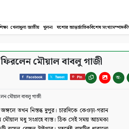
িক্ষা
খেলাধুলা
জাতীয়
খুলনা
যশোর
আন্তর্জাতিক
বিশেষ সংখ্যা
সম্পাদকী
বে ফিরলেন মৌয়াল বাবলু গাজী
অ-
Facebook
Tweet
Pin
জঙ্গলে তখন নিস্তব্ধ দুপুর। চারদিকে কেওড়া-গরান
য়াল মধু সংগ্রহে ব্যস্ত। ঠিক সেই সময় আচমকা