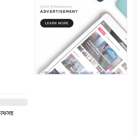
অভিযানে ভারতীয় ফাইটার মোরগ
আটক
৬
হরিহর নদীতে নিখোঁজের ৩ ঘন্টা
পর বৃদ্ধের মরদেহ উদ্ধার
৭
নুরনগরে অপারেশনে রোগীর মৃত্যু,
ভুল চিকিৎসার অভিযোগ,
ঘটনাস্থলে পুলিশ
৮
দেবহাটায় পুলিশের অভিযানে ৩
জন গ্রেপ্তার, ৫ পিস ইয়াবা উদ্ধার
কাফসহ
৯
জন্মের পর থেকেই জটিলতায় ভুগছে