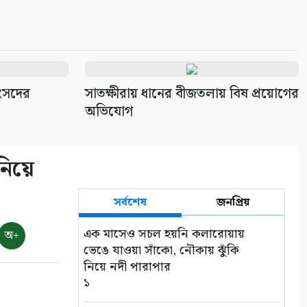
সংসদের
সাতক্ষীরায় ধানের বীজতলায় বিষ প্রয়োগের
অভিযোগ
নিয়ে
সর্বশেষ
জনপ্রিয়
এক মাসেও সচল হয়নি কলারোয়ায়
অ+
ভেঙে যাওয়া সাঁকো, নৌকায় ঝুঁকি
নিয়ে নদী পারাপার
১