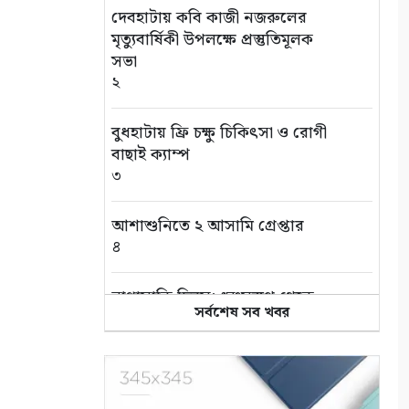
দেবহাটায় কবি কাজী নজরুলের
মৃত্যুবার্ষিকী উপলক্ষে প্রস্তুতিমূলক
সভা
২
বুধহাটায় ফ্রি চক্ষু চিকিৎসা ও রোগী
বাছাই ক্যাম্প
৩
আশাশুনিতে ২ আসামি গ্রেপ্তার
৪
নাগাসাকি দিবস: ধ্বংসস্তূপ থেকে
সর্বশেষ সব খবর
শান্তির আলোকবর্তিকা
৫
সাতক্ষীরা সীমান্তে বিজিবির