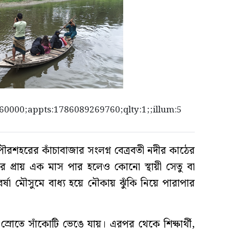
0000;appts:1786089269760;qlty:1;;illum:5
রশহরের কাঁচাবাজার সংলগ্ন বেত্রবতী নদীর কাঠের
র প্রায় এক মাস পার হলেও কোনো স্থায়ী সেতু বা
বর্ষা মৌসুমে বাধ্য হয়ে নৌকায় ঝুঁকি নিয়ে পারাপার
 স্রোতে সাঁকোটি ভেঙে যায়। এরপর থেকে শিক্ষার্থী,