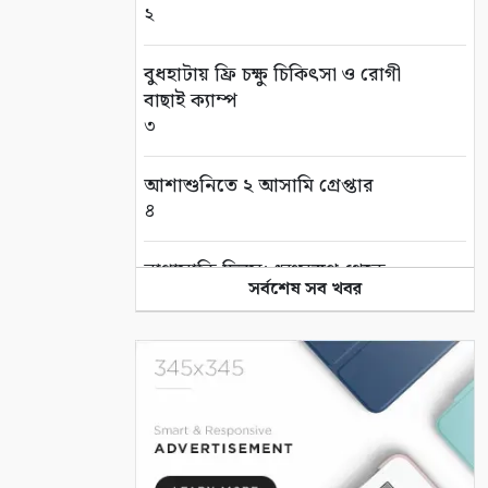
২
বুধহাটায় ফ্রি চক্ষু চিকিৎসা ও রোগী
বাছাই ক্যাম্প
৩
আশাশুনিতে ২ আসামি গ্রেপ্তার
৪
নাগাসাকি দিবস: ধ্বংসস্তূপ থেকে
সর্বশেষ সব খবর
শান্তির আলোকবর্তিকা
৫
সাতক্ষীরা সীমান্তে বিজিবির
অভিযানে ভারতীয় ফাইটার মোরগ
আটক
৬