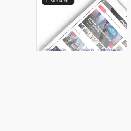
হরিহর নদীতে নিখোঁজের ৩ ঘন্টা পর
বৃদ্ধের মরদেহ উদ্ধার
৭
নুরনগরে অপারেশনে রোগীর মৃত্যু,
ভুল চিকিৎসার অভিযোগ, ঘটনাস্থলে
পুলিশ
৮
দেবহাটায় পুলিশের অভিযানে ৩
জন গ্রেপ্তার, ৫ পিস ইয়াবা উদ্ধার
৯
জন্মের পর থেকেই জটিলতায় ভুগছে
শিশু রায়য়ান, পাশে দাঁড়ালেন
আলফা
১০