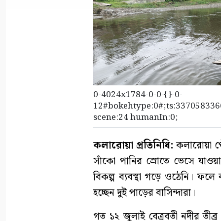
0-4024x1784-0-0-{}-0-
12#bokehtype:0#;ts:3370583366
scene:24 humanIn:0;
কলারোয়া প্রতিনিধি:
কলারোয়া পৌ
সাঁকো পানির স্রোতে ভেসে যাওয়া
বিকল্প ব্যবস্থা গড়ে ওঠেনি। ফলে 
হচ্ছেন দুই পাড়ের বাসিন্দারা।
গত ১২ জুলাই বেত্রবতী নদীর তীব্র