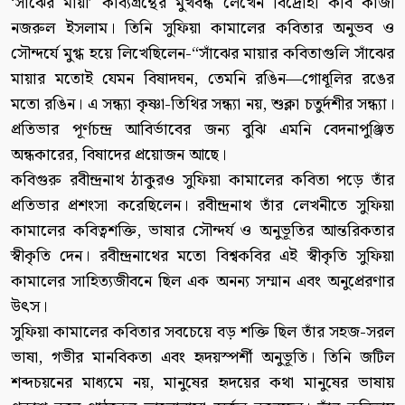
‘সাঁঝের মায়া’ কাব্যগ্রন্থের মুখবন্ধ লেখেন বিদ্রোহী কবি কাজী
নজরুল ইসলাম। তিনি সুফিয়া কামালের কবিতার অনুভব ও
সৌন্দর্যে মুগ্ধ হয়ে লিখেছিলেন-“সাঁঝের মায়ার কবিতাগুলি সাঁঝের
মায়ার মতোই যেমন বিষাদঘন, তেমনি রঙিন—গোধূলির রঙের
মতো রঙিন। এ সন্ধ্যা কৃষ্ণা-তিথির সন্ধ্যা নয়, শুক্লা চতুর্দশীর সন্ধ্যা।
প্রতিভার পূর্ণচন্দ্র আবির্ভাবের জন্য বুঝি এমনি বেদনাপুঞ্জিত
অন্ধকারের, বিষাদের প্রয়োজন আছে।
কবিগুরু রবীন্দ্রনাথ ঠাকুরও সুফিয়া কামালের কবিতা পড়ে তাঁর
প্রতিভার প্রশংসা করেছিলেন। রবীন্দ্রনাথ তাঁর লেখনীতে সুফিয়া
কামালের কবিত্বশক্তি, ভাষার সৌন্দর্য ও অনুভূতির আন্তরিকতার
স্বীকৃতি দেন। রবীন্দ্রনাথের মতো বিশ্বকবির এই স্বীকৃতি সুফিয়া
কামালের সাহিত্যজীবনে ছিল এক অনন্য সম্মান এবং অনুপ্রেরণার
উৎস।
সুফিয়া কামালের কবিতার সবচেয়ে বড় শক্তি ছিল তাঁর সহজ-সরল
ভাষা, গভীর মানবিকতা এবং হৃদয়স্পর্শী অনুভূতি। তিনি জটিল
শব্দচয়নের মাধ্যমে নয়, মানুষের হৃদয়ের কথা মানুষের ভাষায়