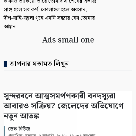
কখনও ডাকিয়ো তারে তোমার এ শেষের সভায়!
সাঙ্গ হলে সব কর্ম, কোলাহল হলে অবসান,
দীপ-নাহি-জ্বালা গৃহে এমনি সন্ধ্যায় যেন তোমার
আহ্বান
Ads small one
আপনার মতামত লিখুন
সুন্দরবনে আত্মসমর্পণকারী বনদস্যুরা
আবারও সক্রিয়? জেলেদের অভিযোগে
নতুন আতঙ্ক
ডেস্ক নিউজ