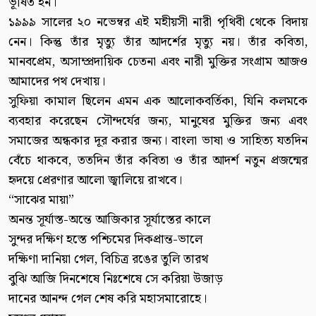
ভূষিত হন।
১৯৯৯ সালের ২০ নভেম্বর এই মহীয়সী নারী পৃথিবী থেকে বিদায়
নেন। কিন্তু তাঁর মৃত্যু তাঁর আদর্শের মৃত্যু নয়। তাঁর কবিতা,
মানবপ্রেম, অসাম্প্রদায়িক চেতনা এবং নারী মুক্তির সংগ্রাম আজও
আমাদের পথ দেখায়।
সুফিয়া কামাল ছিলেন এমন এক আলোকবর্তিকা, যিনি কলমকে
ব্যবহার করেছেন সৌন্দর্যের জন্য, মানুষের মুক্তির জন্য এবং
সমাজের অন্ধকার দূর করার জন্য। বাংলা ভাষা ও সাহিত্য যতদিন
বেঁচে থাকবে, ততদিন তাঁর কবিতা ও তাঁর আদর্শ নতুন প্রজন্মের
হৃদয়ে প্রেরণার আলো জ্বালিয়ে রাখবে।
“সাঝের মায়া”
অনন্ত সূর্যাস্ত-অন্তে আজিকার সূর্যাস্তের কালে
সুন্দর দক্ষিণ হস্তে পশ্চিমের দিকপ্রান্ত-ভালে
দক্ষিণা দানিয়া গেল, বিচিত্র রঙের তুলি তারথ
বুঝি আজি দিনশেষে নিঃশেষে সে করিয়া উজাড়
দানের আনন্দ গেল শেষ করি মহাসমারোহে।