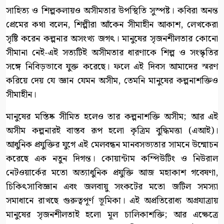
সাহিত্য ও শিল্পকলায়ও অসীমতার উপস্থিতি সুস্পষ্ট। কবিরা অনন্ত
প্রেমের কথা বলেন, শিল্পীরা আঁকেন সীমাহীন আকাশ, লেখকেরা
সৃষ্টি করেন কল্পনার অসংখ্য জগৎ। মানুষের সৃজনশীলতার কোনো
সীমানা নেই-এই সত্যটিই অসীমতার ধারণাকে শিল্প ও সংস্কৃতির
সঙ্গে নিবিড়ভাবে যুক্ত করেছে। ফলে এই দিবস আমাদের স্মরণ
করিয়ে দেয় যে জ্ঞান যেমন অসীম, তেমনি মানুষের কল্পনাশক্তিও
সীমাহীন।
মানুষের মস্তিষ্ক সীমিত হলেও তার কল্পনাশক্তি অসীম; আর এই
অসীম কল্পনারই বাস্তব রূপ হলো কৃত্রিম বুদ্ধিমত্তা (এআই)।
আধুনিক প্রযুক্তির যুগে এই মেলবন্ধন মানবসভ্যতার সামনে উন্মোচন
করেছে এক নতুন দিগন্ত। কোয়ান্টাম কম্পিউটিং ও নিউরাল
নেটওয়ার্কের মতো অত্যাধুনিক প্রযুক্তি আজ মহাকাশ গবেষণা,
চিকিৎসাবিজ্ঞান এবং জলবায়ু সংকটের মতো জটিল সমস্যা
সমাধানে রাখছে গুরুত্বপূর্ণ ভূমিকা। এই অপ্রতিরোধ্য অগ্রযাত্রায়
মানুষের সৃজনশীলতাই হলো মূল চালিকাশক্তি; আর এক্ষেত্রে