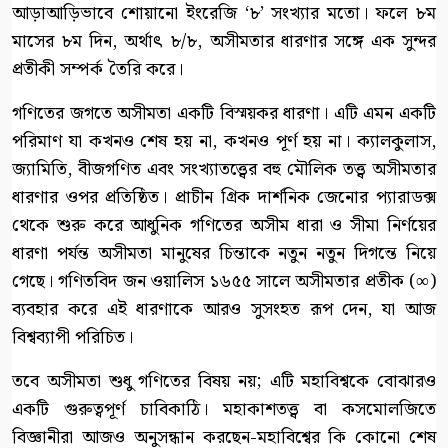
আড়াআড়িভাবে শোয়ানো ইংরেজি ‘৮’ সংখ্যার মতো। ফলে ৮ম
মাসের ৮ম দিন, অর্থাৎ ৮/৮, অসীমতার ধারণার সঙ্গে এক সুন্দর
প্রতীকী সম্পর্ক তৈরি করে।
গণিতের জগতে অসীমতা একটি বিস্ময়কর ধারণা। এটি এমন একটি
পরিমাণ যা কখনও শেষ হয় না, কখনও পূর্ণ হয় না। ক্যালকুলাস,
জ্যামিতি, বীজগণিত এবং সংখ্যাতত্ত্বের বহু মৌলিক তত্ত্ব অসীমতার
ধারণার ওপর প্রতিষ্ঠিত। প্রাচীন গ্রিক দার্শনিক জেনোর প্যারাডক্স
থেকে শুরু করে আধুনিক গণিতের অসীম ধারা ও সীমা নির্ণয়ের
ধারণা পর্যন্ত অসীমতা মানুষের চিন্তাকে নতুন নতুন দিগন্তে নিয়ে
গেছে। গণিতবিদ জন ওয়ালিস ১৬৫৫ সালে অসীমতার প্রতীক (∞)
ব্যবহার করে এই ধারণাকে আরও সুসংহত রূপ দেন, যা আজ
বিশ্বব্যাপী পরিচিত।
তবে অসীমতা শুধু গণিতের বিষয় নয়; এটি মহাবিশ্বকে বোঝারও
একটি গুরুত্বপূর্ণ চাবিকাঠি। মহাকাশতত্ত্ব বা কসমোলজিতে
বিজ্ঞানীরা আজও অনুসন্ধান করছেন-মহাবিশ্বের কি কোনো শেষ