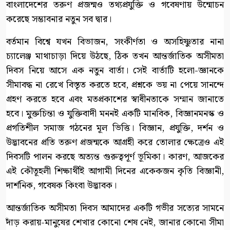
বাংলাদেশের তরুণ প্রজন্মও তথ্যপ্রযুক্তি ও গবেষণায় উন্মোচন
করেছে সম্ভাবনার নতুন সব দ্বার।
বর্তমান বিশ্বে যখন বিভাজন, সংকীর্ণতা ও অসহিষ্ণুতার নানা
চ্যালেঞ্জ মাথাচাড়া দিয়ে উঠছে, ঠিক তখন আন্তর্জাতিক অসীমতা
দিবস নিয়ে আসে এক নতুন বার্তা। সেই বার্তাটি হলো-জ্ঞানকে
সীমাবদ্ধ না রেখে বিস্তৃত করতে হবে, প্রশ্নকে ভয় না পেয়ে সানন্দে
গ্রহণ করতে হবে এবং মতপ্রকাশের স্বাধীনতাকে সম্মান জানাতে
হবে। মুক্তচিন্তা ও যুক্তিবাদী মননই একটি মানবিক, বিজ্ঞানমনস্ক ও
প্রগতিশীল সমাজ গঠনের মূল ভিত্তি। বিজ্ঞান, প্রযুক্তি, দর্শন ও
উদ্ভাবনের প্রতি তরুণ প্রজন্মকে আগ্রহী করে তোলার ক্ষেত্রেও এই
দিবসটি পালন করছে অত্যন্ত গুরুত্বপূর্ণ ভূমিকা। কারণ, আজকের
এই কৌতূহলী শিক্ষার্থীই আগামী দিনের একেকজন কৃতি বিজ্ঞানী,
দার্শনিক, গবেষক কিংবা উদ্ভাবক।
আন্তর্জাতিক অসীমতা দিবস আমাদের একটি গভীর সত্যের সামনে
দাঁড় করায়-মানুষের শেখার কোনো শেষ নেই, জানার কোনো সীমা