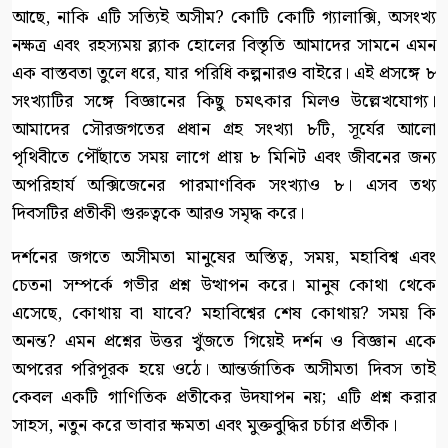
আছে, নাকি এটি সত্যিই অসীম? কোটি কোটি গ্যালাক্সি, অসংখ্য
নক্ষত্র এবং রহস্যময় ব্ল্যাক হোলের বিস্তৃতি আমাদের সামনে এমন
এক বাস্তবতা তুলে ধরে, যার পরিধি কল্পনারও বাইরে। এই প্রসঙ্গে ৮
সংখ্যাটির সঙ্গে বিজ্ঞানের কিছু চমৎকার মিলও উল্লেখযোগ্য।
আমাদের সৌরজগতের প্রধান গ্রহ সংখ্যা ৮টি, সূর্যের আলো
পৃথিবীতে পৌঁছাতে সময় লাগে প্রায় ৮ মিনিট এবং জীবনের জন্য
অপরিহার্য অক্সিজেনের পারমাণবিক সংখ্যাও ৮। এসব তথ্য
দিবসটির প্রতীকী গুরুত্বকে আরও সমৃদ্ধ করে।
দর্শনের জগতে অসীমতা মানুষের অস্তিত্ব, সময়, মহাবিশ্ব এবং
চেতনা সম্পর্কে গভীর প্রশ্ন উত্থাপন করে। মানুষ কোথা থেকে
এসেছে, কোথায় বা যাবে? মহাবিশ্বের শেষ কোথায়? সময় কি
অনন্ত? এমন প্রশ্নের উত্তর খুঁজতে গিয়েই দর্শন ও বিজ্ঞান একে
অপরের পরিপূরক হয়ে ওঠে। আন্তর্জাতিক অসীমতা দিবস তাই
কেবল একটি গাণিতিক প্রতীকের উদযাপন নয়; এটি প্রশ্ন করার
সাহস, নতুন করে ভাবার ক্ষমতা এবং মুক্তবুদ্ধির চর্চার প্রতীক।