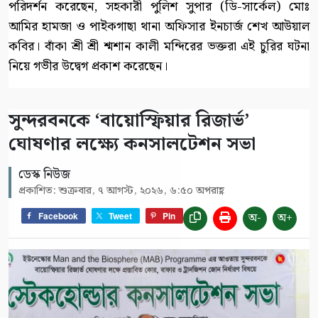
পরিদর্শন করেছেন, সহকারী পুলিশ সুপার (ডি-সার্কেল) মোঃ
আমির হামজা ও পাইকগাছা থানা অফিসার ইনচার্জ শেখ আউয়াল
কবির। বাঁকা শ্রী শ্রী শ্মশান কালী মন্দিরের ভক্তরা এই চুরির ঘটনা
নিয়ে গভীর উদ্বেগ প্রকাশ করেছেন।
সুন্দরবনকে ‘বায়োস্ফিয়ার রিজার্ভ’
ঘোষণার লক্ষ্যে কনসালটেশন সভা
ডেস্ক নিউজ
প্রকাশিত: শুক্রবার, ৭ আগস্ট, ২০২৬, ৬:৫০ অপরাহ্ণ
অ-
অ+
Facebook
Tweet
Pin