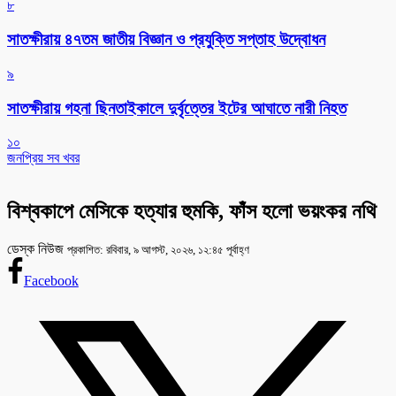
৮
সাতক্ষীরায় ৪৭তম জাতীয় বিজ্ঞান ও প্রযুক্তি সপ্তাহ উদ্বোধন
৯
সাতক্ষীরায় গহনা ছিনতাইকালে দুর্বৃত্তের ইটের আঘাতে নারী নিহত
১০
জনপ্রিয় সব খবর
বিশ্বকাপে মেসিকে হত্যার হুমকি, ফাঁস হলো ভয়ংকর নথি
ডেস্ক নিউজ
প্রকাশিত: রবিবার, ৯ আগস্ট, ২০২৬, ১২:৪৫ পূর্বাহ্ণ
Facebook