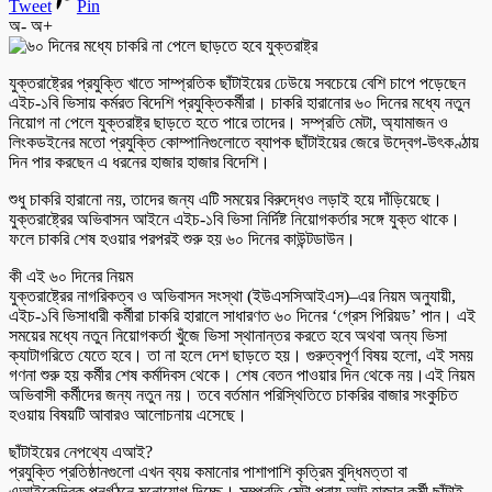
Tweet
Pin
অ-
অ+
যুক্তরাষ্ট্রের প্রযুক্তি খাতে সাম্প্রতিক ছাঁটাইয়ের ঢেউয়ে সবচেয়ে বেশি চাপে পড়েছেন
এইচ-১বি ভিসায় কর্মরত বিদেশি প্রযুক্তিকর্মীরা। চাকরি হারানোর ৬০ দিনের মধ্যে নতুন
নিয়োগ না পেলে যুক্তরাষ্ট্র ছাড়তে হতে পারে তাদের। সম্প্রতি মেটা, অ্যামাজন ও
লিংকডইনের মতো প্রযুক্তি কোম্পানিগুলোতে ব্যাপক ছাঁটাইয়ের জেরে উদ্বেগ-উৎকণ্ঠায়
দিন পার করছেন এ ধরনের হাজার হাজার বিদেশি।
শুধু চাকরি হারানো নয়, তাদের জন্য এটি সময়ের বিরুদ্ধেও লড়াই হয়ে দাঁড়িয়েছে।
যুক্তরাষ্ট্রের অভিবাসন আইনে এইচ-১বি ভিসা নির্দিষ্ট নিয়োগকর্তার সঙ্গে যুক্ত থাকে।
ফলে চাকরি শেষ হওয়ার পরপরই শুরু হয় ৬০ দিনের কাউন্টডাউন।
কী এই ৬০ দিনের নিয়ম
যুক্তরাষ্ট্রের নাগরিকত্ব ও অভিবাসন সংস্থা (ইউএসসিআইএস)–এর নিয়ম অনুযায়ী,
এইচ-১বি ভিসাধারী কর্মীরা চাকরি হারালে সাধারণত ৬০ দিনের ‘গ্রেস পিরিয়ড’ পান। এই
সময়ের মধ্যে নতুন নিয়োগকর্তা খুঁজে ভিসা স্থানান্তর করতে হবে অথবা অন্য ভিসা
ক্যাটাগরিতে যেতে হবে। তা না হলে দেশ ছাড়তে হয়। গুরুত্বপূর্ণ বিষয় হলো, এই সময়
গণনা শুরু হয় কর্মীর শেষ কর্মদিবস থেকে। শেষ বেতন পাওয়ার দিন থেকে নয়।এই নিয়ম
অভিবাসী কর্মীদের জন্য নতুন নয়। তবে বর্তমান পরিস্থিতিতে চাকরির বাজার সংকুচিত
হওয়ায় বিষয়টি আবারও আলোচনায় এসেছে।
ছাঁটাইয়ের নেপথ্যে এআই?
প্রযুক্তি প্রতিষ্ঠানগুলো এখন ব্যয় কমানোর পাশাপাশি কৃত্রিম বুদ্ধিমত্তা বা
এআইকেন্দ্রিক পুনর্গঠনে মনোযোগ দিচ্ছে। সম্প্রতি মেটা প্রায় আট হাজার কর্মী ছাঁটাই