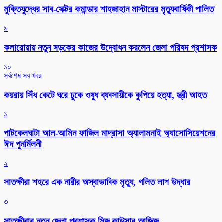
মুক্তিযুদ্ধের সাব-সেক্টর কমান্ডার শাহজাহান মাস্টারের মৃত্যুবার্ষিকী পালিত
৯
কলারোয়ায় নতুন সড়কের কাজের উদ্বোধন করলেন জেলা পরিষদ প্রশাসক
১০
সর্বশেষ সব খবর
কয়রায় সিঁধ কেটে ঘরে ঢুকে ওষুধ ব্যবসায়ীকে কুপিয়ে হত্যা, স্ত্রী আহত
১
পাটকেলঘাটা আল-আমিন ফাজিল মাদ্রাসা অ্যালামনাই অ্যাসোসিয়েশনের
ঈদ পুনর্মিলনী
২
সাতক্ষীরা শহরে এক নারীর অস্বাভাবিক মৃত্যু, গলিত লাশ উদ্ধার
৩
সাতক্ষীরার নতুন জেলা প্রশাসক মিজ কাউসার আজিজ