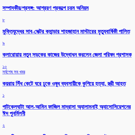
সম্পাদকীয়/প্রসঙ্গ: আশ্রয়ণ প্রকল্পে চরম অনিয়ম
৮
মুক্তিযুদ্ধের সাব-সেক্টর কমান্ডার শাহজাহান মাস্টারের মৃত্যুবার্ষিকী পালিত
৯
কলারোয়ায় নতুন সড়কের কাজের উদ্বোধন করলেন জেলা পরিষদ প্রশাসক
১০
সর্বশেষ সব খবর
কয়রায় সিঁধ কেটে ঘরে ঢুকে ওষুধ ব্যবসায়ীকে কুপিয়ে হত্যা, স্ত্রী আহত
১
পাটকেলঘাটা আল-আমিন ফাজিল মাদ্রাসা অ্যালামনাই অ্যাসোসিয়েশনের
ঈদ পুনর্মিলনী
২