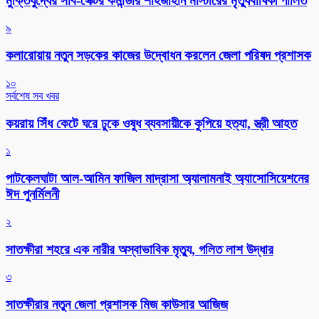
মুক্তিযুদ্ধের সাব-সেক্টর কমান্ডার শাহজাহান মাস্টারের মৃত্যুবার্ষিকী পালিত
৯
কলারোয়ায় নতুন সড়কের কাজের উদ্বোধন করলেন জেলা পরিষদ প্রশাসক
১০
সর্বশেষ সব খবর
কয়রায় সিঁধ কেটে ঘরে ঢুকে ওষুধ ব্যবসায়ীকে কুপিয়ে হত্যা, স্ত্রী আহত
১
পাটকেলঘাটা আল-আমিন ফাজিল মাদ্রাসা অ্যালামনাই অ্যাসোসিয়েশনের
ঈদ পুনর্মিলনী
২
সাতক্ষীরা শহরে এক নারীর অস্বাভাবিক মৃত্যু, গলিত লাশ উদ্ধার
৩
সাতক্ষীরার নতুন জেলা প্রশাসক মিজ কাউসার আজিজ