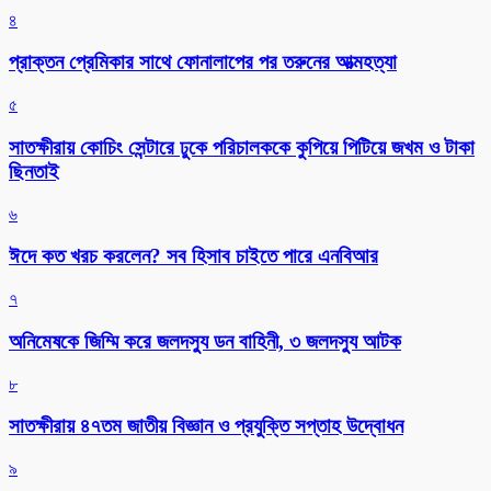
৪
প্রাক্তন প্রেমিকার সাথে ফোনালাপের পর তরুনের আত্মহত্যা
৫
সাতক্ষীরায় কোচিং সেন্টারে ঢুকে পরিচালককে কুপিয়ে পিটিয়ে জখম ও টাকা
ছিনতাই
৬
ঈদে কত খরচ করলেন? সব হিসাব চাইতে পারে এনবিআর
৭
অনিমেষকে জিম্মি করে জলদস্যু ডন বাহিনী, ৩ জলদস্যু আটক
৮
সাতক্ষীরায় ৪৭তম জাতীয় বিজ্ঞান ও প্রযুক্তি সপ্তাহ উদ্বোধন
৯