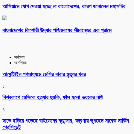
আসিয়ানে যোগ দেওয়া হচ্ছে না বাংলাদেশের, কারণ জানালেন মহাসচিব
বাংলাদেশের কিশোরী উদ্ধার পশ্চিমবঙ্গের সীমান্তের এক গ্রামে
সর্বশেষ
জনপ্রিয়
আর্জেন্টাইন গণমাধ্যমে মেসির বাবার মৃত্যুর খবর
১
বিশ্বকাপে মেসিকে হত্যার হুমকি, ফাঁস হলো ভয়ংকর নথি
২
হাড়ে ছড়িয়ে পড়েছে বাইডেনের ক্যান্সার, যন্ত্রণায় ভুগছেন সাবেক মার্কিন
প্রেসিডেন্ট