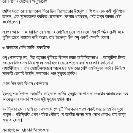
রোনালদোর হোটেলে অনুপ্রবেশ
মেসির মতো রোনালদোকেও ঘিরে ছিল নিরাপত্তার উদ্বেগ। ফিফার এক কর্মী পুলিশকে
জানান, এক সন্দেহজনক ব্যক্তি রোনালদো কোথায় থাকছেন, সেই তথ্য জানার চেষ্টা
করেছিলেন।
এরপর আরও এক ব্যক্তি রোনালদোর হোটেলে ঢুকে তার সঙ্গে লিফটে ওঠার চেষ্টা করেন।
পুলিশ তাকে থামালে দাবি করেন, তার উদ্দেশ্য ছিল শুধু একটি সেলফি তোলা।
৬ হাজারের বেশি হুমকি রেফারিকে
শুধু খেলোয়াড় নয়, নিরাপত্তার ঝুঁকিতে ছিলেন ম্যাচ অফিসিয়ালরাও। আর্জেন্টিনা-মিশর
ম্যাচের সিদ্ধান্ত নিয়ে ক্ষুব্ধ সমর্থকদের রোষে পড়েন ফরাসি রেফারি ফ্রাঁসোয়া
ল্যাটেক্সিয়ার। তার হোয়াটসঅ্যাপে আসে ছয় হাজারের বেশি হুমকিমূলক বার্তা। ভিডিও
সহকারী রেফারি উইলি দেলাজোও পান মৃত্যুর হুমকি।
গোল মিস করে বিপদে খেলোয়াড়
ইংল্যান্ডের বিপক্ষে কোয়ার্টার ফাইনালে আর্লিং হল্যান্ডকে পাস না দেওয়ার ঘটনায় নরওয়ের
আলেক্সান্ডার সরলথ ও তার স্ত্রী মৃত্যুর হুমকি পান।
কলম্বিয়ার জোন হামিন্তন কামপাজ পেনাল্টি মিস করার পরও একই ধরনের হুমকির মুখে
পড়েন। পরিস্থিতি এমন পর্যায়ে পৌঁছায় যে জাতীয় দলের সঙ্গে দেশে ফেরাও তার জন্য
সম্ভব হয়নি।
এমবাপ্পেকেও ছাড়েনি উত্তেজনা