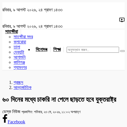
রবিবার, ৯ আগস্ট ২০২৬, ২৪ শ্রাবণ ১৪৩৩
রবিবার, ৯ আগস্ট ২০২৬, ২৪ শ্রাবণ ১৪৩৩
সাতক্ষীরা
সাতক্ষীরা সদর
কলারোয়া
তালা
বিনোদন
শিক্ষা
খেলাধুলা
জাতীয়
খুলনা
যশোর
দেবহাটা
আশাশুনি
কালিগঞ্জ
শ্যামনগর
প্রচ্ছদ
আন্তর্জাতিক
৬০ দিনের মধ্যে চাকরি না পেলে ছাড়তে হবে যুক্তরাষ্ট্র
ডেস্ক নিউজ
প্রকাশিত: শনিবার, ২৩ মে, ২০২৬, ১১:০২ অপরাহ্ণ
Facebook