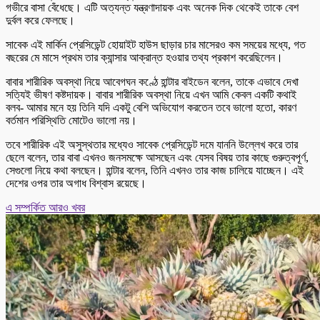
গভীরে বাসা বেঁধেছে। এটি অত্যন্ত যন্ত্রণাদায়ক এবং অনেক দিক থেকেই তাকে বেশ
দুর্বল করে ফেলছে।
সাবেক এই মার্কিন প্রেসিডেন্ট হোয়াইট হাউস ছাড়ার চার মাসেরও কম সময়ের মধ্যে, গত
বছরের মে মাসে প্রথম তার ক্যান্সার আক্রান্ত হওয়ার তথ্য প্রকাশ করেছিলেন।
বাবার শারীরিক অবস্থা নিয়ে আবেগঘন কণ্ঠে হান্টার বাইডেন বলেন, তাকে এভাবে দেখা
সত্যিই ভীষণ কষ্টদায়ক। বাবার শারীরিক অবস্থা নিয়ে এখন আমি কেবল একটি কথাই
বলব- আমার মনে হয় তিনি যদি একটু বেশি অভিযোগ করতেন তবে ভালো হতো, কারণ
বর্তমান পরিস্থিতি মোটেও ভালো নয়।
তবে শারীরিক এই অসুস্থতার মধ্যেও সাবেক প্রেসিডেন্ট দমে যাননি উল্লেখ করে তার
ছেলে বলেন, তার বাবা এখনও জনসমক্ষে আসছেন এবং যেসব বিষয় তার কাছে গুরুত্বপূর্ণ,
সেগুলো নিয়ে কথা বলছেন। হান্টার বলেন, তিনি এখনও তার কাজ চালিয়ে যাচ্ছেন। এই
দেশের ওপর তার অগাধ বিশ্বাস রয়েছে।
এ সম্পর্কিত আরও খবর