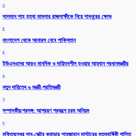
৩
সালমান শাহ হত্যা মামলার রাজসাক্ষীকে নিয়ে শাবনূরের ক্ষোভ
৪
বাংলাদেশ থেকে আনারস নেবে পাকিস্তান
৫
ইউএনওদের আরও মানবিক ও দায়িত্বশীল হওয়ার আহ্বান প্রধানমন্ত্রীর
৬
নতুন দায়িত্বে ৬ মন্ত্রী-প্রতিমন্ত্রী
৭
সম্পাদকীয়/প্রসঙ্গ: আশ্রয়ণ প্রকল্পে চরম অনিয়ম
৮
মুক্তিযুদ্ধের সাব-সেক্টর কমান্ডার শাহজাহান মাস্টারের মৃত্যুবার্ষিকী পালিত