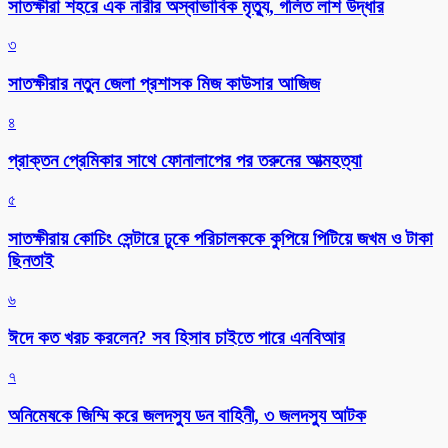
সাতক্ষীরা শহরে এক নারীর অস্বাভাবিক মৃত্যু, গলিত লাশ উদ্ধার
৩
সাতক্ষীরার নতুন জেলা প্রশাসক মিজ কাউসার আজিজ
৪
প্রাক্তন প্রেমিকার সাথে ফোনালাপের পর তরুনের আত্মহত্যা
৫
সাতক্ষীরায় কোচিং সেন্টারে ঢুকে পরিচালককে কুপিয়ে পিটিয়ে জখম ও টাকা
ছিনতাই
৬
ঈদে কত খরচ করলেন? সব হিসাব চাইতে পারে এনবিআর
৭
অনিমেষকে জিম্মি করে জলদস্যু ডন বাহিনী, ৩ জলদস্যু আটক