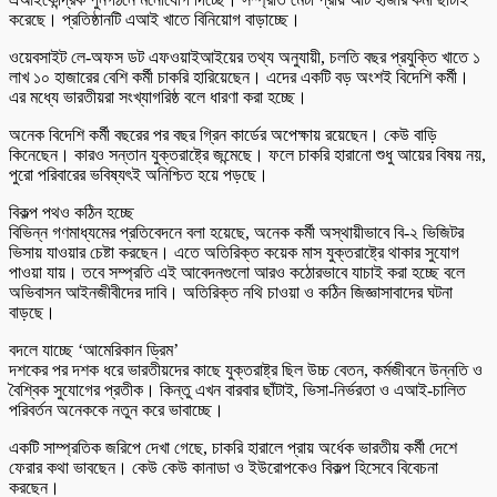
করেছে। প্রতিষ্ঠানটি এআই খাতে বিনিয়োগ বাড়াচ্ছে।
ওয়েবসাইট লে-অফস ডট এফওয়াইআইয়ের তথ্য অনুযায়ী, চলতি বছর প্রযুক্তি খাতে ১
লাখ ১০ হাজারের বেশি কর্মী চাকরি হারিয়েছেন। এদের একটি বড় অংশই বিদেশি কর্মী।
এর মধ্যে ভারতীয়রা সংখ্যাগরিষ্ঠ বলে ধারণা করা হচ্ছে।
অনেক বিদেশি কর্মী বছরের পর বছর গ্রিন কার্ডের অপেক্ষায় রয়েছেন। কেউ বাড়ি
কিনেছেন। কারও সন্তান যুক্তরাষ্ট্রে জন্মেছে। ফলে চাকরি হারানো শুধু আয়ের বিষয় নয়,
পুরো পরিবারের ভবিষ্যৎই অনিশ্চিত হয়ে পড়ছে।
বিকল্প পথও কঠিন হচ্ছে
বিভিন্ন গণমাধ্যমের প্রতিবেদনে বলা হয়েছে, অনেক কর্মী অস্থায়ীভাবে বি-২ ভিজিটর
ভিসায় যাওয়ার চেষ্টা করছেন। এতে অতিরিক্ত কয়েক মাস যুক্তরাষ্ট্রে থাকার সুযোগ
পাওয়া যায়। তবে সম্প্রতি এই আবেদনগুলো আরও কঠোরভাবে যাচাই করা হচ্ছে বলে
অভিবাসন আইনজীবীদের দাবি। অতিরিক্ত নথি চাওয়া ও কঠিন জিজ্ঞাসাবাদের ঘটনা
বাড়ছে।
বদলে যাচ্ছে ‘আমেরিকান ড্রিম’
দশকের পর দশক ধরে ভারতীয়দের কাছে যুক্তরাষ্ট্র ছিল উচ্চ বেতন, কর্মজীবনে উন্নতি ও
বৈশ্বিক সুযোগের প্রতীক। কিন্তু এখন বারবার ছাঁটাই, ভিসা-নির্ভরতা ও এআই-চালিত
পরিবর্তন অনেককে নতুন করে ভাবাচ্ছে।
একটি সাম্প্রতিক জরিপে দেখা গেছে, চাকরি হারালে প্রায় অর্ধেক ভারতীয় কর্মী দেশে
ফেরার কথা ভাবছেন। কেউ কেউ কানাডা ও ইউরোপকেও বিকল্প হিসেবে বিবেচনা
করছেন।