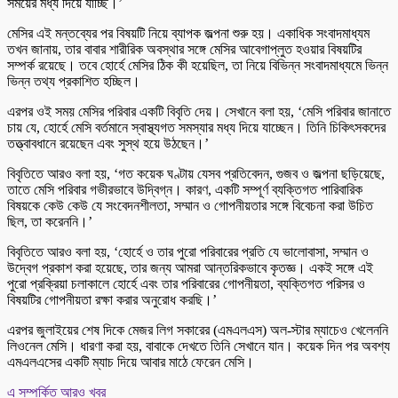
সময়ের মধ্য দিয়ে যাচ্ছি।’
মেসির এই মন্তব্যের পর বিষয়টি নিয়ে ব্যাপক জল্পনা শুরু হয়। একাধিক সংবাদমাধ্যম
তখন জানায়, তার বাবার শারীরিক অবস্থার সঙ্গে মেসির আবেগাপ্লুত হওয়ার বিষয়টির
সম্পর্ক রয়েছে। তবে হোর্হে মেসির ঠিক কী হয়েছিল, তা নিয়ে বিভিন্ন সংবাদমাধ্যমে ভিন্ন
ভিন্ন তথ্য প্রকাশিত হচ্ছিল।
এরপর ওই সময় মেসির পরিবার একটি বিবৃতি দেয়। সেখানে বলা হয়, ‘মেসি পরিবার জানাতে
চায় যে, হোর্হে মেসি বর্তমানে স্বাস্থ্যগত সমস্যার মধ্য দিয়ে যাচ্ছেন। তিনি চিকিৎসকদের
তত্ত্বাবধানে রয়েছেন এবং সুস্থ হয়ে উঠছেন।’
বিবৃতিতে আরও বলা হয়, ‘গত কয়েক ঘণ্টায় যেসব প্রতিবেদন, গুজব ও জল্পনা ছড়িয়েছে,
তাতে মেসি পরিবার গভীরভাবে উদ্বিগ্ন। কারণ, একটি সম্পূর্ণ ব্যক্তিগত পারিবারিক
বিষয়কে কেউ কেউ যে সংবেদনশীলতা, সম্মান ও গোপনীয়তার সঙ্গে বিবেচনা করা উচিত
ছিল, তা করেননি।’
বিবৃতিতে আরও বলা হয়, ‘হোর্হে ও তার পুরো পরিবারের প্রতি যে ভালোবাসা, সম্মান ও
উদ্বেগ প্রকাশ করা হয়েছে, তার জন্য আমরা আন্তরিকভাবে কৃতজ্ঞ। একই সঙ্গে এই
পুরো প্রক্রিয়া চলাকালে হোর্হে এবং তার পরিবারের গোপনীয়তা, ব্যক্তিগত পরিসর ও
বিষয়টির গোপনীয়তা রক্ষা করার অনুরোধ করছি।’
এরপর জুলাইয়ের শেষ দিকে মেজর লিগ সকারের (এমএলএস) অল-স্টার ম্যাচেও খেলেননি
লিওনেল মেসি। ধারণা করা হয়, বাবাকে দেখতে তিনি সেখানে যান। কয়েক দিন পর অবশ্য
এমএলএসের একটি ম্যাচ দিয়ে আবার মাঠে ফেরেন মেসি।
এ সম্পর্কিত আরও খবর