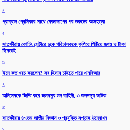
৪
প্রাক্তন প্রেমিকার সাথে ফোনালাপের পর তরুনের আত্মহত্যা
৫
সাতক্ষীরায় কোচিং সেন্টারে ঢুকে পরিচালককে কুপিয়ে পিটিয়ে জখম ও টাকা
ছিনতাই
৬
ঈদে কত খরচ করলেন? সব হিসাব চাইতে পারে এনবিআর
৭
অনিমেষকে জিম্মি করে জলদস্যু ডন বাহিনী, ৩ জলদস্যু আটক
৮
সাতক্ষীরায় ৪৭তম জাতীয় বিজ্ঞান ও প্রযুক্তি সপ্তাহ উদ্বোধন
৯