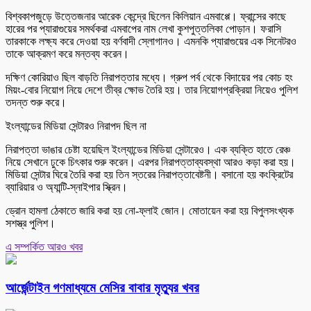
বিশ্বকাপজুড়ে উত্তেজনার আরেক কেন্দ্রে ছিলেন কিলিয়ান এমবাপ্পে। ফ্রান্সের কাছে
হারের পর প্যারাগুয়ের সমর্থকরা এমবাপের নাম লেখা কুশপুত্তলিকা পোড়ান। ফরাসি
তারকাকে লক্ষ্য করে দেওয়া হয় বর্ণবাদী স্লোগানও। এমনকি প্যারাগুয়ের এক সিনেটরও
তাকে আক্রমণ করে মন্তব্য করেন।
দক্ষিণ কোরিয়াও ছিল বাড়তি নিরাপত্তার মধ্যে। গ্রুপ পর্ব থেকে বিদায়ের পর কোচ হং
মিয়ং-বোর নিয়োগ নিয়ে দেশে তীব্র ক্ষোভ তৈরি হয়। তার নিয়োগপ্রক্রিয়া নিয়েও পুলিশ
তদন্ত শুরু করে।
ইংল্যান্ডের মিডিয়া সেন্টারও নিরাপদ ছিল না
নিরাপত্তা ভাঙার চেষ্টা হয়েছিল ইংল্যান্ডের মিডিয়া সেন্টারেও। এক ব্যক্তি হাতে রেঞ্চ
নিয়ে সেখানে ঢুকে চিৎকার শুরু করেন। এরপর নিরাপত্তাব্যবস্থা আরও কড়া করা হয়।
মিডিয়া সেন্টার ঘিরে তৈরি করা হয় তিন স্তরের নিরাপত্তাবেষ্টনী। বসানো হয় কংক্রিটের
ব্যারিয়ার ও অ্যান্টি-স্নাইপার স্ক্রিন।
ড্রোন হামলা ঠেকাতে জারি করা হয় নো-ফ্লাই জোন। মোতায়েন করা হয় বিপুলসংখ্যক
সশস্ত্র পুলিশ।
এ সম্পর্কিত আরও খবর
আর্জেন্টাইন গণমাধ্যমে মেসির বাবার মৃত্যুর খবর