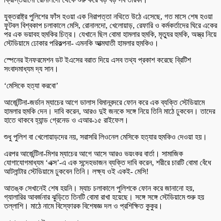
যুক্তরাষ্ট্র পুলিশের ফাঁস হওয়া এক নিরাপত্তা নথিতে উঠে এসেছে, গত মাসে শেষ হওয়া
ফুটবল বিশ্বকাপ চলাকালে মেসি, রোনালদো, খেলোয়াড়, রেফারি ও কর্মকর্তাদের ঘিরে একের
পর এক ভয়াবহ হুমকির চিত্র। যেখানে ছিল বোমা হামলার হুমকি, মৃত্যুর হুমকি, অস্ত্র নিয়ে
স্টেডিয়ামে ঢোকার পরিকল্পনা- এমনকি আত্মঘাতী হামলার হুমকিও।
স্পেনের ইনফরমেশন ডট ইএসের বরাত দিয়ে এসব তথ্য প্রকাশ করেছে ব্রিটিশ
সংবাদমাধ্যম দ্য সান।
‘মেসিকে হত্যা করবো’
আর্জেন্টিনা-জর্ডান ম্যাচের আগে ডালাস বিমানবন্দরে ফোন করে এক ব্যক্তি স্টেডিয়ামে
হামলার হুমকি দেন। দাবি করেন, আরও দুই জনকে সঙ্গে নিয়ে তিনি মাঠে ঢুকবেন। তাদের
হাতে থাকবে হ্যান্ড গ্রেনেড ও এআর-১৫ রাইফেল।
শুধু পুলিশ বা খেলোয়াড়দের নয়, সরাসরি লিওনেল মেসিকে হত্যার হুমকিও দেওয়া হয়।
এরপর আর্জেন্টিনা-মিশর ম্যাচের আগে আসে আরও ভয়ংকর বার্তা। সামাজিক
যোগাযোগমাধ্যম ‘এক্স’-এ এক সন্দেহভাজন ব্যক্তি দাবি করেন, শরীরে চারটি বোমা বেঁধে
আটলান্টার স্টেডিয়ামে ঢুকবেন তিনি। লক্ষ্য ওই একই- মেসি!
আতঙ্ক সেখানেই শেষ হয়নি। ম্যাচ চলাকালে পুলিশকে ফোন করে জানানো হয়,
গ্যালারির আবর্জনার ঝুড়িতে তিনটি বোমা রাখা হয়েছে। সঙ্গে সঙ্গে স্টেডিয়ামে শুরু হয়
তল্লাশি। মাঠে নামে বিস্ফোরক বিশেষজ্ঞ দল ও প্রশিক্ষিত কুকুর।