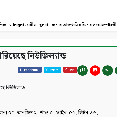
িক্ষা
খেলাধুলা
জাতীয়
খুলনা
যশোর
আন্তর্জাতিক
বিশেষ সংখ্যা
সম্পাদকী
রিয়েছে নিউজিল্যান্ড
অ-
Facebook
Tweet
Pin
না ০*; তানজিদ ২, শান্ত ০, সাইফ ৫৭, লিটন ৪৬,