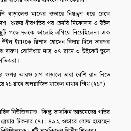
 ৫৯ রানের কার্যকর ইনিংসে গতি ফেরান।
তি বাড়ালেও মাঝের ওভারে নিয়ন্ত্রণ ধরে রেখে
লাদেশ। শুরুর ধীরগতির পর হেনরি নিকোলস ও উইল
র জুটি গড়ে দলকে ভালোই এগিয়ে নিয়েছিলেন। এক
৪। উইল ইয়াংকে রিশাদ হোসেন বিদায় দিলে তারপর
ঝে দারুণ বোলিংয়ে মাত্র ৩৭ রানে ৩ উইকেট তুলে
বাগতিকরা।
র ওপর আরও চাপ বাড়ালে তারা বেশি রান নিতে
িংয়ে ২১ রানে অপরাজিত থাকেন নাথান স্মিথ (২১*)।
ছিল নিউজিল্যান্ড। কিন্তু তাসকিন আহমেদের গতির
া ব্লেয়ার টিকনার (৭)। ৪৯.২ ওভারে বোল্ড হয়েছেন