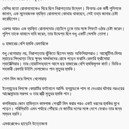
মেসির মতো রোনালদোকেও ঘিরে ছিল নিরাপত্তার উদ্বেগ। ফিফার এক কর্মী পুলিশকে
জানান, এক সন্দেহজনক ব্যক্তি রোনালদো কোথায় থাকছেন, সেই তথ্য জানার চেষ্টা
করেছিলেন।
এরপর আরও এক ব্যক্তি রোনালদোর হোটেলে ঢুকে তার সঙ্গে লিফটে ওঠার চেষ্টা করেন।
পুলিশ তাকে থামালে দাবি করেন, তার উদ্দেশ্য ছিল শুধু একটি সেলফি তোলা।
৬ হাজারের বেশি হুমকি রেফারিকে
শুধু খেলোয়াড় নয়, নিরাপত্তার ঝুঁকিতে ছিলেন ম্যাচ অফিসিয়ালরাও। আর্জেন্টিনা-মিশর
ম্যাচের সিদ্ধান্ত নিয়ে ক্ষুব্ধ সমর্থকদের রোষে পড়েন ফরাসি রেফারি ফ্রাঁসোয়া
ল্যাটেক্সিয়ার। তার হোয়াটসঅ্যাপে আসে ছয় হাজারের বেশি হুমকিমূলক বার্তা। ভিডিও
সহকারী রেফারি উইলি দেলাজোও পান মৃত্যুর হুমকি।
গোল মিস করে বিপদে খেলোয়াড়
ইংল্যান্ডের বিপক্ষে কোয়ার্টার ফাইনালে আর্লিং হল্যান্ডকে পাস না দেওয়ার ঘটনায় নরওয়ের
আলেক্সান্ডার সরলথ ও তার স্ত্রী মৃত্যুর হুমকি পান।
কলম্বিয়ার জোন হামিন্তন কামপাজ পেনাল্টি মিস করার পরও একই ধরনের হুমকির মুখে
পড়েন। পরিস্থিতি এমন পর্যায়ে পৌঁছায় যে জাতীয় দলের সঙ্গে দেশে ফেরাও তার জন্য
সম্ভব হয়নি।
এমবাপ্পেকেও ছাড়েনি উত্তেজনা