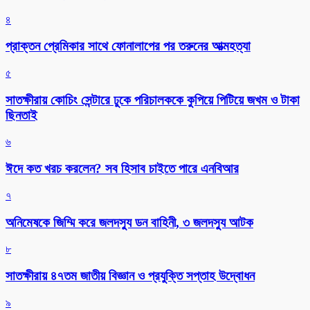
৪
প্রাক্তন প্রেমিকার সাথে ফোনালাপের পর তরুনের আত্মহত্যা
৫
সাতক্ষীরায় কোচিং সেন্টারে ঢুকে পরিচালককে কুপিয়ে পিটিয়ে জখম ও টাকা
ছিনতাই
৬
ঈদে কত খরচ করলেন? সব হিসাব চাইতে পারে এনবিআর
৭
অনিমেষকে জিম্মি করে জলদস্যু ডন বাহিনী, ৩ জলদস্যু আটক
৮
সাতক্ষীরায় ৪৭তম জাতীয় বিজ্ঞান ও প্রযুক্তি সপ্তাহ উদ্বোধন
৯