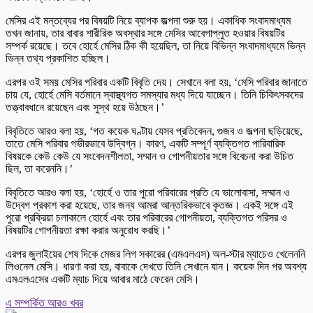
মেসির এই মন্তব্যের পর বিষয়টি নিয়ে ব্যাপক জল্পনা শুরু হয়। একাধিক সংবাদমাধ্যম
তখন জানায়, তার বাবার শারীরিক অবস্থার সঙ্গে মেসির আবেগাপ্লুত হওয়ার বিষয়টির
সম্পর্ক রয়েছে। তবে হোর্হে মেসির ঠিক কী হয়েছিল, তা নিয়ে বিভিন্ন সংবাদমাধ্যমে ভিন্ন
ভিন্ন তথ্য প্রকাশিত হচ্ছিল।
এরপর ওই সময় মেসির পরিবার একটি বিবৃতি দেয়। সেখানে বলা হয়, ‘মেসি পরিবার জানাতে
চায় যে, হোর্হে মেসি বর্তমানে স্বাস্থ্যগত সমস্যার মধ্য দিয়ে যাচ্ছেন। তিনি চিকিৎসকদের
তত্ত্বাবধানে রয়েছেন এবং সুস্থ হয়ে উঠছেন।’
বিবৃতিতে আরও বলা হয়, ‘গত কয়েক ঘণ্টায় যেসব প্রতিবেদন, গুজব ও জল্পনা ছড়িয়েছে,
তাতে মেসি পরিবার গভীরভাবে উদ্বিগ্ন। কারণ, একটি সম্পূর্ণ ব্যক্তিগত পারিবারিক
বিষয়কে কেউ কেউ যে সংবেদনশীলতা, সম্মান ও গোপনীয়তার সঙ্গে বিবেচনা করা উচিত
ছিল, তা করেননি।’
বিবৃতিতে আরও বলা হয়, ‘হোর্হে ও তার পুরো পরিবারের প্রতি যে ভালোবাসা, সম্মান ও
উদ্বেগ প্রকাশ করা হয়েছে, তার জন্য আমরা আন্তরিকভাবে কৃতজ্ঞ। একই সঙ্গে এই
পুরো প্রক্রিয়া চলাকালে হোর্হে এবং তার পরিবারের গোপনীয়তা, ব্যক্তিগত পরিসর ও
বিষয়টির গোপনীয়তা রক্ষা করার অনুরোধ করছি।’
এরপর জুলাইয়ের শেষ দিকে মেজর লিগ সকারের (এমএলএস) অল-স্টার ম্যাচেও খেলেননি
লিওনেল মেসি। ধারণা করা হয়, বাবাকে দেখতে তিনি সেখানে যান। কয়েক দিন পর অবশ্য
এমএলএসের একটি ম্যাচ দিয়ে আবার মাঠে ফেরেন মেসি।
এ সম্পর্কিত আরও খবর