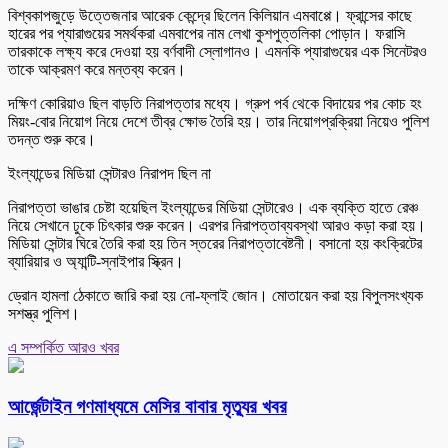
বিশ্বকাপজুড়ে উত্তেজনার আরেক কেন্দ্রে ছিলেন কিলিয়ান এমবাপ্পে। ফ্রান্সের কাছে
হারের পর প্যারাগুয়ের সমর্থকরা এমবাপের নাম লেখা কুশপুত্তলিকা পোড়ান। ফরাসি
তারকাকে লক্ষ্য করে দেওয়া হয় বর্ণবাদী স্লোগানও। এমনকি প্যারাগুয়ের এক সিনেটরও
তাকে আক্রমণ করে মন্তব্য করেন।
দক্ষিণ কোরিয়াও ছিল বাড়তি নিরাপত্তার মধ্যে। গ্রুপ পর্ব থেকে বিদায়ের পর কোচ হং
মিয়ং-বোর নিয়োগ নিয়ে দেশে তীব্র ক্ষোভ তৈরি হয়। তার নিয়োগপ্রক্রিয়া নিয়েও পুলিশ
তদন্ত শুরু করে।
ইংল্যান্ডের মিডিয়া সেন্টারও নিরাপদ ছিল না
নিরাপত্তা ভাঙার চেষ্টা হয়েছিল ইংল্যান্ডের মিডিয়া সেন্টারেও। এক ব্যক্তি হাতে রেঞ্চ
নিয়ে সেখানে ঢুকে চিৎকার শুরু করেন। এরপর নিরাপত্তাব্যবস্থা আরও কড়া করা হয়।
মিডিয়া সেন্টার ঘিরে তৈরি করা হয় তিন স্তরের নিরাপত্তাবেষ্টনী। বসানো হয় কংক্রিটের
ব্যারিয়ার ও অ্যান্টি-স্নাইপার স্ক্রিন।
ড্রোন হামলা ঠেকাতে জারি করা হয় নো-ফ্লাই জোন। মোতায়েন করা হয় বিপুলসংখ্যক
সশস্ত্র পুলিশ।
এ সম্পর্কিত আরও খবর
আর্জেন্টাইন গণমাধ্যমে মেসির বাবার মৃত্যুর খবর