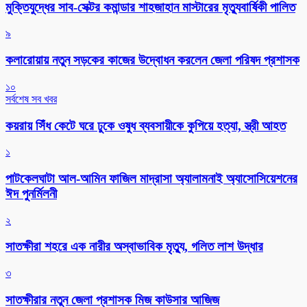
মুক্তিযুদ্ধের সাব-সেক্টর কমান্ডার শাহজাহান মাস্টারের মৃত্যুবার্ষিকী পালিত
৯
কলারোয়ায় নতুন সড়কের কাজের উদ্বোধন করলেন জেলা পরিষদ প্রশাসক
১০
সর্বশেষ সব খবর
কয়রায় সিঁধ কেটে ঘরে ঢুকে ওষুধ ব্যবসায়ীকে কুপিয়ে হত্যা, স্ত্রী আহত
১
পাটকেলঘাটা আল-আমিন ফাজিল মাদ্রাসা অ্যালামনাই অ্যাসোসিয়েশনের
ঈদ পুনর্মিলনী
২
সাতক্ষীরা শহরে এক নারীর অস্বাভাবিক মৃত্যু, গলিত লাশ উদ্ধার
৩
সাতক্ষীরার নতুন জেলা প্রশাসক মিজ কাউসার আজিজ