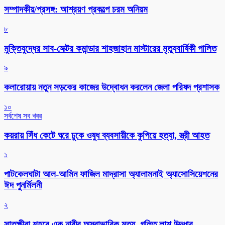
সম্পাদকীয়/প্রসঙ্গ: আশ্রয়ণ প্রকল্পে চরম অনিয়ম
৮
মুক্তিযুদ্ধের সাব-সেক্টর কমান্ডার শাহজাহান মাস্টারের মৃত্যুবার্ষিকী পালিত
৯
কলারোয়ায় নতুন সড়কের কাজের উদ্বোধন করলেন জেলা পরিষদ প্রশাসক
১০
সর্বশেষ সব খবর
কয়রায় সিঁধ কেটে ঘরে ঢুকে ওষুধ ব্যবসায়ীকে কুপিয়ে হত্যা, স্ত্রী আহত
১
পাটকেলঘাটা আল-আমিন ফাজিল মাদ্রাসা অ্যালামনাই অ্যাসোসিয়েশনের
ঈদ পুনর্মিলনী
২
সাতক্ষীরা শহরে এক নারীর অস্বাভাবিক মৃত্যু, গলিত লাশ উদ্ধার