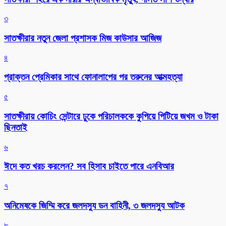
৩
সাতক্ষীরার নতুন জেলা প্রশাসক মিজ কাউসার আজিজ
৪
প্রাক্তন প্রেমিকার সাথে ফোনালাপের পর তরুনের আত্মহত্যা
৫
সাতক্ষীরায় কোচিং সেন্টারে ঢুকে পরিচালককে কুপিয়ে পিটিয়ে জখম ও টাকা
ছিনতাই
৬
ঈদে কত খরচ করলেন? সব হিসাব চাইতে পারে এনবিআর
৭
অনিমেষকে জিম্মি করে জলদস্যু ডন বাহিনী, ৩ জলদস্যু আটক
৮