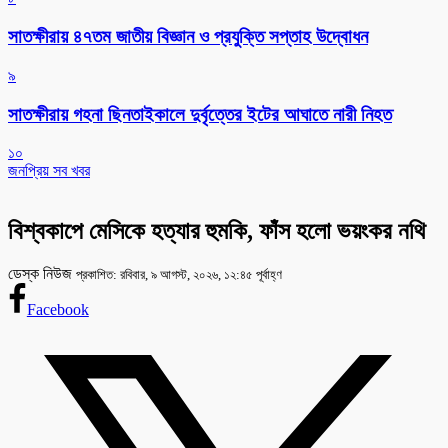
সাতক্ষীরায় ৪৭তম জাতীয় বিজ্ঞান ও প্রযুক্তি সপ্তাহ উদ্বোধন
৯
সাতক্ষীরায় গহনা ছিনতাইকালে দুর্বৃত্তের ইটের আঘাতে নারী নিহত
১০
জনপ্রিয় সব খবর
বিশ্বকাপে মেসিকে হত্যার হুমকি, ফাঁস হলো ভয়ংকর নথি
ডেস্ক নিউজ
প্রকাশিত: রবিবার, ৯ আগস্ট, ২০২৬, ১২:৪৫ পূর্বাহ্ণ
Facebook