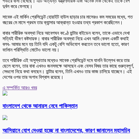
গভীরে বাসা বেঁধেছে। এটি অত্যন্ত যন্ত্রণাদায়ক এবং অনেক দিক থেকেই তাকে বেশ
দুর্বল করে ফেলছে।
সাবেক এই মার্কিন প্রেসিডেন্ট হোয়াইট হাউস ছাড়ার চার মাসেরও কম সময়ের মধ্যে, গত
বছরের মে মাসে প্রথম তার ক্যান্সার আক্রান্ত হওয়ার তথ্য প্রকাশ করেছিলেন।
বাবার শারীরিক অবস্থা নিয়ে আবেগঘন কণ্ঠে হান্টার বাইডেন বলেন, তাকে এভাবে দেখা
সত্যিই ভীষণ কষ্টদায়ক। বাবার শারীরিক অবস্থা নিয়ে এখন আমি কেবল একটি কথাই
বলব- আমার মনে হয় তিনি যদি একটু বেশি অভিযোগ করতেন তবে ভালো হতো, কারণ
বর্তমান পরিস্থিতি মোটেও ভালো নয়।
তবে শারীরিক এই অসুস্থতার মধ্যেও সাবেক প্রেসিডেন্ট দমে যাননি উল্লেখ করে তার
ছেলে বলেন, তার বাবা এখনও জনসমক্ষে আসছেন এবং যেসব বিষয় তার কাছে গুরুত্বপূর্ণ,
সেগুলো নিয়ে কথা বলছেন। হান্টার বলেন, তিনি এখনও তার কাজ চালিয়ে যাচ্ছেন। এই
দেশের ওপর তার অগাধ বিশ্বাস রয়েছে।
এ সম্পর্কিত আরও খবর
বাংলাদেশ থেকে আনারস নেবে পাকিস্তান
আসিয়ানে যোগ দেওয়া হচ্ছে না বাংলাদেশের, কারণ জানালেন মহাসচিব