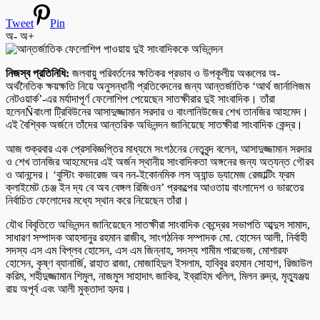
Tweet
Pin
অ-
অ+
নিজস্ব প্রতিনিধি:
জলবায়ু পরিবর্তনের ক্ষতিকর প্রভাব ও উপকূলীয় অঞ্চলের অ-
অর্থনৈতিক ক্ষয়ক্ষতি নিয়ে অনুসন্ধানী প্রতিবেদনের জন্য আন্তর্জাতিক ‘আর্থ জার্নালিজম
নেটওয়ার্ক’-এর মর্যাদাপূর্ণ ফেলোশিপ পেয়েছেন সাতক্ষীরার দুই সাংবাদিক। তাঁরা
হলেনÑবাংলা ট্রিবিউনের আসাদুজ্জামান সরদার ও বাংলানিউজের শেখ তানজির আহমেদ।
এই বৈশ্বিক অর্জনে তাঁদের আন্তরিক অভিনন্দন জানিয়েছে সাতক্ষীরা সাংবাদিক কেন্দ্র।
আজ শুক্রবার এক প্রেসবিজ্ঞপ্তির মাধ্যমে সংগঠনের নেতৃবৃন্দ বলেন, আসাদুজ্জামান সরদার
ও শেখ তানজির আহমেদের এই অর্জন স্থানীয় সাংবাদিকতা অঙ্গনের জন্য অত্যন্ত গৌরব
ও আনন্দের। ‘বুস্টিং কভারেজ অব নন-ইকোনমিক লস অ্যান্ড ড্যামেজ রেজাল্টিং ফ্রম
ক্লাইমেট চেঞ্জ ইন দ্য বে অব বেঙ্গল রিজিওন’ প্রকল্পের আওতায় বাংলাদেশ ও ভারতের
নির্বাচিত ফেলোদের মধ্যে স্থান করে নিয়েছেন তাঁরা।
যৌথ বিবৃতিতে অভিনন্দন জানিয়েছেন সাতক্ষীরা সাংবাদিক কেন্দ্রের সভাপতি আব্দুস সামাদ,
সাধারণ সম্পাদক আহসানুর রহমান রাজীব, সাংগঠনিক সম্পাদক মো. হোসেন আলী, নির্বাহী
সদস্য এস এম বিপ্লব হোসেন, এস এম জিন্নাহ, সদস্য শামীম পারভেজ, মোশারফ
হোসেন, কৃষ্ণ ব্যানার্জি, রাহাত রাজা, মোজাহিদুল ইসলাম, হাবিবুর রহমান সোহাগ, রিজাউল
করিম, শহীদুজ্জামান শিমুল, নাজমুস সাহাদাৎ জাকির, ইব্রাহিম খলিল, মিলন রুদ্র, মৃত্যুঞ্জয়
রায় অপূর্ব এবং আলী মুক্তাদা হৃদয়।