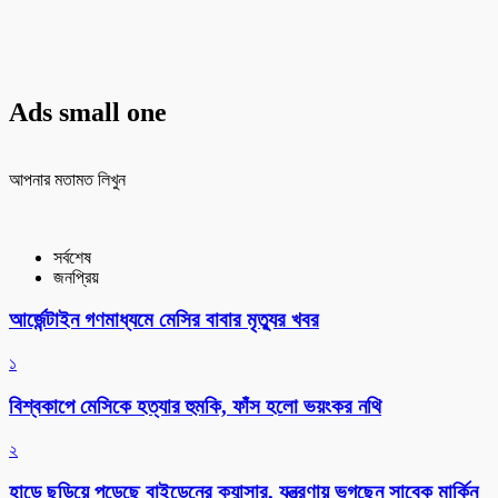
Ads small one
আপনার মতামত লিখুন
সর্বশেষ
জনপ্রিয়
আর্জেন্টাইন গণমাধ্যমে মেসির বাবার মৃত্যুর খবর
১
বিশ্বকাপে মেসিকে হত্যার হুমকি, ফাঁস হলো ভয়ংকর নথি
২
হাড়ে ছড়িয়ে পড়েছে বাইডেনের ক্যান্সার, যন্ত্রণায় ভুগছেন সাবেক মার্কিন