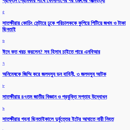
প্রাক্তন প্রেমিকার সাথে ফোনালাপের পর তরুনের আত্মহত্যা
৫
সাতক্ষীরায় কোচিং সেন্টারে ঢুকে পরিচালককে কুপিয়ে পিটিয়ে জখম ও টাকা
ছিনতাই
৬
ঈদে কত খরচ করলেন? সব হিসাব চাইতে পারে এনবিআর
৭
অনিমেষকে জিম্মি করে জলদস্যু ডন বাহিনী, ৩ জলদস্যু আটক
৮
সাতক্ষীরায় ৪৭তম জাতীয় বিজ্ঞান ও প্রযুক্তি সপ্তাহ উদ্বোধন
৯
সাতক্ষীরায় গহনা ছিনতাইকালে দুর্বৃত্তের ইটের আঘাতে নারী নিহত