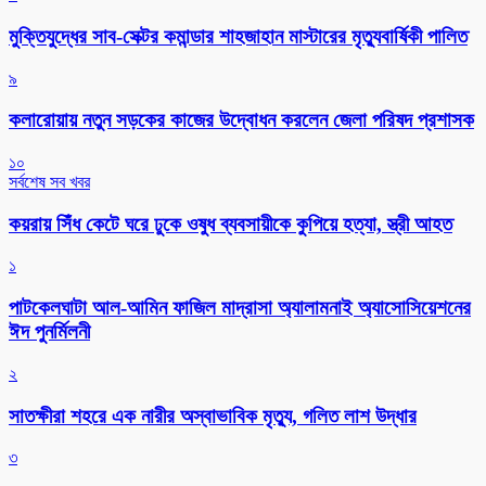
মুক্তিযুদ্ধের সাব-সেক্টর কমান্ডার শাহজাহান মাস্টারের মৃত্যুবার্ষিকী পালিত
৯
কলারোয়ায় নতুন সড়কের কাজের উদ্বোধন করলেন জেলা পরিষদ প্রশাসক
১০
সর্বশেষ সব খবর
কয়রায় সিঁধ কেটে ঘরে ঢুকে ওষুধ ব্যবসায়ীকে কুপিয়ে হত্যা, স্ত্রী আহত
১
পাটকেলঘাটা আল-আমিন ফাজিল মাদ্রাসা অ্যালামনাই অ্যাসোসিয়েশনের
ঈদ পুনর্মিলনী
২
সাতক্ষীরা শহরে এক নারীর অস্বাভাবিক মৃত্যু, গলিত লাশ উদ্ধার
৩