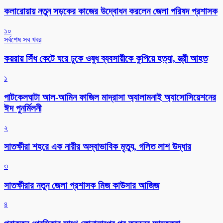
কলারোয়ায় নতুন সড়কের কাজের উদ্বোধন করলেন জেলা পরিষদ প্রশাসক
১০
সর্বশেষ সব খবর
কয়রায় সিঁধ কেটে ঘরে ঢুকে ওষুধ ব্যবসায়ীকে কুপিয়ে হত্যা, স্ত্রী আহত
১
পাটকেলঘাটা আল-আমিন ফাজিল মাদ্রাসা অ্যালামনাই অ্যাসোসিয়েশনের
ঈদ পুনর্মিলনী
২
সাতক্ষীরা শহরে এক নারীর অস্বাভাবিক মৃত্যু, গলিত লাশ উদ্ধার
৩
সাতক্ষীরার নতুন জেলা প্রশাসক মিজ কাউসার আজিজ
৪