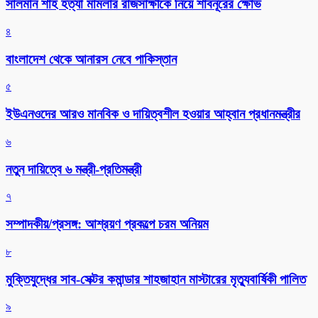
সালমান শাহ হত্যা মামলার রাজসাক্ষীকে নিয়ে শাবনূরের ক্ষোভ
৪
বাংলাদেশ থেকে আনারস নেবে পাকিস্তান
৫
ইউএনওদের আরও মানবিক ও দায়িত্বশীল হওয়ার আহ্বান প্রধানমন্ত্রীর
৬
নতুন দায়িত্বে ৬ মন্ত্রী-প্রতিমন্ত্রী
৭
সম্পাদকীয়/প্রসঙ্গ: আশ্রয়ণ প্রকল্পে চরম অনিয়ম
৮
মুক্তিযুদ্ধের সাব-সেক্টর কমান্ডার শাহজাহান মাস্টারের মৃত্যুবার্ষিকী পালিত
৯