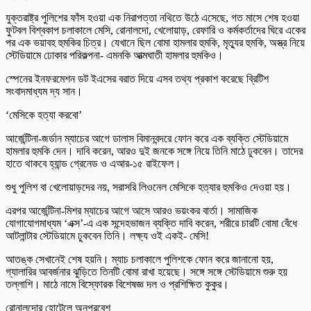
যুক্তরাষ্ট্র পুলিশের ফাঁস হওয়া এক নিরাপত্তা নথিতে উঠে এসেছে, গত মাসে শেষ হওয়া
ফুটবল বিশ্বকাপ চলাকালে মেসি, রোনালদো, খেলোয়াড়, রেফারি ও কর্মকর্তাদের ঘিরে একের
পর এক ভয়াবহ হুমকির চিত্র। যেখানে ছিল বোমা হামলার হুমকি, মৃত্যুর হুমকি, অস্ত্র নিয়ে
স্টেডিয়ামে ঢোকার পরিকল্পনা- এমনকি আত্মঘাতী হামলার হুমকিও।
স্পেনের ইনফরমেশন ডট ইএসের বরাত দিয়ে এসব তথ্য প্রকাশ করেছে ব্রিটিশ
সংবাদমাধ্যম দ্য সান।
‘মেসিকে হত্যা করবো’
আর্জেন্টিনা-জর্ডান ম্যাচের আগে ডালাস বিমানবন্দরে ফোন করে এক ব্যক্তি স্টেডিয়ামে
হামলার হুমকি দেন। দাবি করেন, আরও দুই জনকে সঙ্গে নিয়ে তিনি মাঠে ঢুকবেন। তাদের
হাতে থাকবে হ্যান্ড গ্রেনেড ও এআর-১৫ রাইফেল।
শুধু পুলিশ বা খেলোয়াড়দের নয়, সরাসরি লিওনেল মেসিকে হত্যার হুমকিও দেওয়া হয়।
এরপর আর্জেন্টিনা-মিশর ম্যাচের আগে আসে আরও ভয়ংকর বার্তা। সামাজিক
যোগাযোগমাধ্যম ‘এক্স’-এ এক সন্দেহভাজন ব্যক্তি দাবি করেন, শরীরে চারটি বোমা বেঁধে
আটলান্টার স্টেডিয়ামে ঢুকবেন তিনি। লক্ষ্য ওই একই- মেসি!
আতঙ্ক সেখানেই শেষ হয়নি। ম্যাচ চলাকালে পুলিশকে ফোন করে জানানো হয়,
গ্যালারির আবর্জনার ঝুড়িতে তিনটি বোমা রাখা হয়েছে। সঙ্গে সঙ্গে স্টেডিয়ামে শুরু হয়
তল্লাশি। মাঠে নামে বিস্ফোরক বিশেষজ্ঞ দল ও প্রশিক্ষিত কুকুর।
রোনালদোর হোটেলে অনুপ্রবেশ