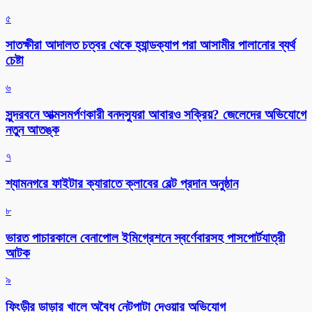
৫
সাতক্ষীরা আদালত চত্বর থেকে হ্যান্ডক্যাপ পরা আসামীর পালানোর ব্যর্থ
চেষ্টা
৬
সুন্দরবনে আত্মসমর্পণকারী বনদস্যুরা আবারও সক্রিয়? জেলেদের অভিযোগে
নতুন আতঙ্ক
৭
শ্যামনগরে ফাইটার ক্যারাতে ক্লাবের বেল্ট প্রদান অনুষ্ঠান
৮
ভারত পাচারকালে বেনাপোল ইমিগ্রেশনে স্বর্ণেবারসহ পাসপোর্টযাত্রী
আটক
৯
ফিংড়ীর ডাড়ার খালে অবৈধ নেটপাটা দেওয়ার অভিযোগ