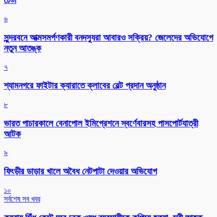
৬
সুন্দরবনে আত্মসমর্পণকারী বনদস্যুরা আবারও সক্রিয়? জেলেদের অভিযোগে
নতুন আতঙ্ক
৭
শ্যামনগরে ফাইটার ক্যারাতে ক্লাবের বেল্ট প্রদান অনুষ্ঠান
৮
ভারত পাচারকালে বেনাপোল ইমিগ্রেশনে স্বর্ণেবারসহ পাসপোর্টযাত্রী
আটক
৯
ফিংড়ীর ডাড়ার খালে অবৈধ নেটপাটা দেওয়ার অভিযোগ
১০
সর্বশেষ সব খবর