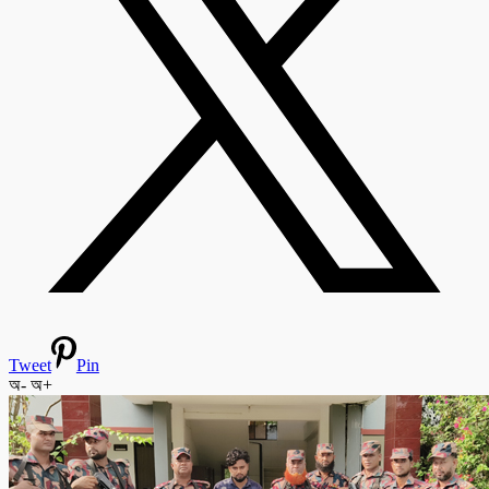
Tweet
Pin
অ-
অ+