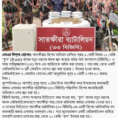
এসএম বিপ্লব হোসেন:
সাতক্ষীরায় বিশেষ অভিযান চালিয়ে প্রায় ৬ কোটি টাকার ১২ কেজি
‘কুশ’ (Kush) নামের নতুন ধরনের মাদক জব্দ করেছে বর্ডার গার্ড বাংলাদেশ (বিজিবি)। এ
সময় তারিকুজ্জামান (২৪) নামে এক ব্যক্তিকে আটক করা হয়েছে। তার কাছ থেকে একটি
মোটরসাইকেল ও দুটি মোবাইল ফোনও জব্দ করা হয়েছে। উদ্ধার হওয়া মাদক,
মোটরসাইকেল ও মোবাইল ফোনের মোট আনুমানিক মূল্য ৬ কোটি ৩ লাখ ৫২ হাজার
টাকা।
বৃহস্পতিবার (৬ আগস্ট) দুপুর সাড়ে ১২টার দিকে সাতক্ষীরা সদর উপজেলার মাধবকাঠি
বাজার এলাকায় সাতক্ষীরা ব্যাটালিয়ন (৩৩ বিজিবি) পরিচালিত বিশেষ মাদকবিরোধী
অভিযানে এসব জব্দ করা হয়।
বিজিবি জানায়, গোপন সংবাদের ভিত্তিতে খবর পাওয়া যায়, ‘কুশ’ নামের নতুন ধরনের
মাদক মোটরসাইকেলযোগে সাতক্ষীরা শহর থেকে ঝাউডাঙ্গা বাজার এলাকায় নেওয়া হবে।
এ তথ্যের ভিত্তিতে সাতক্ষীরা ব্যাটালিয়ন (৩৩ বিজিবি)-এর একটি বিশেষ আভিযানিক দল
মাধবকাঠি বাজার এলাকায় অবস্থান নেয়। পরে সন্দেহভাজন একটি মোটরসাইকেল থামিয়ে
তল্লাশি চালালে চালকের কাছ থেকে ১২ কেজি ‘কুশ’ উদ্ধার করা হয়।