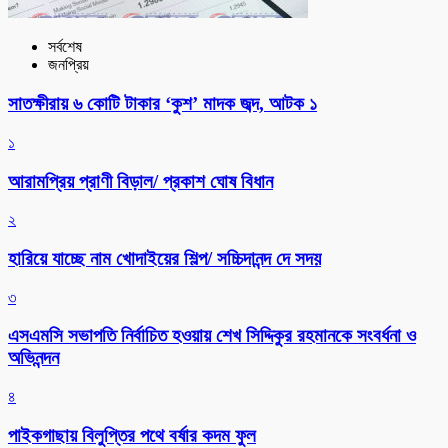
সর্বশেষ
জনপ্রিয়
সাতক্ষীরায় ৬ কোটি টাকার ‘কুশ’ মাদক জব্দ, আটক ১
১
আরামপ্রিয় প্রাণী বিড়াল/ প্রকাশ ঘোষ বিধান
২
হারিয়ে যাচ্ছে নাম খোদাইয়ের শিল্প/ সচ্চিদানন্দ দে সদয়
৩
এসএমসি সভাপতি নির্বাচিত হওয়ায় শেখ সিদ্দিকুর রহমানকে সংবর্ধনা ও
অভিনন্দন
৪
পাইকগাছায় বিলুপ্তির পথে বর্ষার কদম ফুল