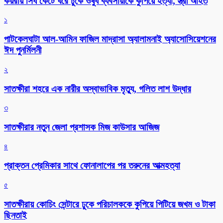
কয়রায় সিঁধ কেটে ঘরে ঢুকে ওষুধ ব্যবসায়ীকে কুপিয়ে হত্যা, স্ত্রী আহত
১
পাটকেলঘাটা আল-আমিন ফাজিল মাদ্রাসা অ্যালামনাই অ্যাসোসিয়েশনের
ঈদ পুনর্মিলনী
২
সাতক্ষীরা শহরে এক নারীর অস্বাভাবিক মৃত্যু, গলিত লাশ উদ্ধার
৩
সাতক্ষীরার নতুন জেলা প্রশাসক মিজ কাউসার আজিজ
৪
প্রাক্তন প্রেমিকার সাথে ফোনালাপের পর তরুনের আত্মহত্যা
৫
সাতক্ষীরায় কোচিং সেন্টারে ঢুকে পরিচালককে কুপিয়ে পিটিয়ে জখম ও টাকা
ছিনতাই