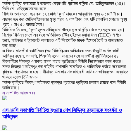
আটক ব্যক্তি কলারোয়া উপজেলার কেড়াগাছি গ্রামের বাসিন্দা মো. তারিকুজ্জামান (২৪)।
তিনি মো. ওহিদুজ্জামানের ছেলে।
বিজিবির তথ্যমতে, জব্দ করা ১২ কেজি ‘কুশ’ মাদকের আনুমানিক মূল্য ৬ কোটি টাকা।
এছাড়া জব্দ করা মোটরসাইকেলের মূল্য প্রায় ২ লাখ টাকা এবং দুটি মোবাইল ফোনের মূল্য
প্রায় ১ লাখ ৫২ হাজার টাকা।
বিজিবি জানিয়েছে, ‘কুশ’ মূলত মারিজুয়ানা গাছের ফুল বা কুঁড়ি থেকে প্রস্তুত করা হয়।
বিশ্বের বিভিন্ন দেশে এর সঙ্গে অতিরিক্ত টেট্রাহাইড্রোক্যানাবিনল (THC) মিশিয়ে
তরল, পাউডার বা ট্যাবলেট আকারেও এটি সিনথেটিক মাদক হিসেবে তৈরি ও বাজারজাত
করা হচ্ছে।
এ বিষয়ে সাতক্ষীরা ব্যাটালিয়ন (৩৩ বিজিবি)-এর অধিনায়ক লেফটেন্যান্ট কর্নেল কাজী
আশিকুর রহমান, ওএসপি, পিএসসি বলেন, ভারতের সঙ্গে সাতক্ষীরা ব্যাটালিয়নের ৫৪
কিলোমিটার সীমান্ত এলাকায় মাদক পাচার প্রতিরোধে বিজিবি নিরলসভাবে কাজ করছে।
মাদক নিয়ন্ত্রণে আইনশৃঙ্খলা বাহিনীর পাশাপাশি সামাজিক ও পারিবারিক পর্যায়ে সচেতনতা
বৃদ্ধিরও প্রয়োজন রয়েছে। সীমান্ত এলাকায় মাদকবিরোধী অভিযান ভবিষ্যতেও অব্যাহত
থাকবে বলেও তিনি জানান।
আটক ব্যক্তির বিরুদ্ধে আইনগত ব্যবস্থা গ্রহণের প্রক্রিয়া চলমান রয়েছে বলে বিজিবি
জানিয়েছে।
এ সম্পর্কিত আরও খবর
এসএমসি সভাপতি নির্বাচিত হওয়ায় শেখ সিদ্দিকুর রহমানকে সংবর্ধনা ও
অভিনন্দন