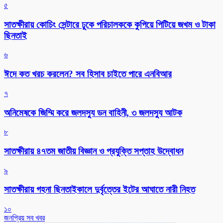
৫
সাতক্ষীরায় কোচিং সেন্টারে ঢুকে পরিচালককে কুপিয়ে পিটিয়ে জখম ও টাকা
ছিনতাই
৬
ঈদে কত খরচ করলেন? সব হিসাব চাইতে পারে এনবিআর
৭
অনিমেষকে জিম্মি করে জলদস্যু ডন বাহিনী, ৩ জলদস্যু আটক
৮
সাতক্ষীরায় ৪৭তম জাতীয় বিজ্ঞান ও প্রযুক্তি সপ্তাহ উদ্বোধন
৯
সাতক্ষীরায় গহনা ছিনতাইকালে দুর্বৃত্তের ইটের আঘাতে নারী নিহত
১০
জনপ্রিয় সব খবর