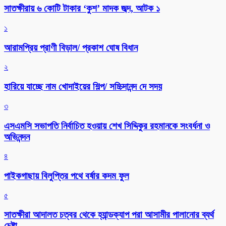
সাতক্ষীরায় ৬ কোটি টাকার ‘কুশ’ মাদক জব্দ, আটক ১
১
আরামপ্রিয় প্রাণী বিড়াল/ প্রকাশ ঘোষ বিধান
২
হারিয়ে যাচ্ছে নাম খোদাইয়ের শিল্প/ সচ্চিদানন্দ দে সদয়
৩
এসএমসি সভাপতি নির্বাচিত হওয়ায় শেখ সিদ্দিকুর রহমানকে সংবর্ধনা ও
অভিনন্দন
৪
পাইকগাছায় বিলুপ্তির পথে বর্ষার কদম ফুল
৫
সাতক্ষীরা আদালত চত্বর থেকে হ্যান্ডক্যাপ পরা আসামীর পালানোর ব্যর্থ
চেষ্টা