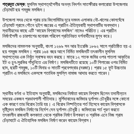
পত্রদূত ডেস্ক
: মুসলিম স্থাপত্যশৈলীর অনন্য নিদর্শন সাতক্ষীরার কলারোয়া উপজেলার
চেঁড়াঘাট ছয় গম্বুজ মসজিদ।
উপজেলা সদর থেকে প্রায় চার কিলোমিটার দূরে দমদম এলাকার নৌ-খালের কোলঘেঁষে
চেঁড়াঘাট গ্রামে পৌনে দুইশ বছরের এ প্রাচীন ঐতিহ্যবাহী স্থাপনাটির অবস্থান।
স্থানীয়দের কাছে এটি ‘কায়েম বিশ্বাসের মসজিদ’ নামেও পরিচিত। এর প্রাচীন
নির্মাণশৈলী ও চারপাশের মনোরম পরিবেশ প্রতিনিয়ত দর্শনার্থীদের মুগ্ধ করে।
মসজিদের নামফলক অনুযায়ী, বাংলা ১২৬৯ সন আর ইংরেজি ১৮৬২ সালে প্রতিষ্ঠিত হয় এ
ছয় গম্বুজ মসজিদ। প্রায় ১৬৪ বছর আগে নির্মিত মসজিদটি তৎকালীন মুসলিম
স্থাপত্যের এক নিখুঁত স্বাক্ষর বহন করছে। মাত্র ১২ শতক জমির ওপর পাতলা আকৃতির
ইট ও চুন-সুরকির গাঁথুনিতে এর নির্মাণ। মসজিদটিতে রয়েছে ১০টি পিলারের ওপর নির্মিত
ছাদ, ছয়টি গম্বুজ, ১০টি মিনার ও সাতটি প্রবেশদ্বার (দরজা)। প্রায় ১৫ ফুট উচ্চতার
প্রাচীন এ মসজিদে একসঙ্গে শতাধিক মুসল্লি নামাজ আদায় করতে পারেন।
স্থানীয় বর্ণনা ও ইতিহাস অনুযায়ী, মসজিদের নির্মাতা কায়েম বিশ্বাস ছিলেন তদানীন্তন
সময়ের একজন প্রভাবশালী গাঁতিদার। মুর্শিদাবাদের জমিদার দুর্গাপদ চৌধুরীর সঙ্গে কোনো
এক কারণে তার বিরোধ তৈরি হয়। এ বিরোধ নিষ্পত্তির শর্ত হিসেবে কায়েম বিশ্বাসকে
দৃষ্টিনন্দন মসজিদ নির্মাণের নির্দেশ দেন দুর্গাপদ চৌধুরী। জমিদারের শর্ত পূরণ করতে
তৎকালীন রাজধানী কলকাতা থেকে শ্রমিক নির্মাণ উপকরণ ও শ্রমিক এনে নিজ গ্রাম
চেঁড়াঘাটে এ ঐতিহাসিক মসজিদ নির্মাণ করেন কায়েম বিশ্বাস।