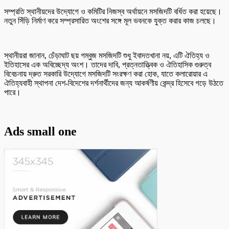
সম্প্রতি স্থানীয়দের উদ্যোগে ও কমিটির নিজস্ব অর্থায়নে মসজিদটি বর্ধিত করা হয়েছে।
নতুন সিঁড়ি নির্মাণ করে সম্প্রসারিত অংশের সঙ্গে মূল ভবনকে যুক্ত করার কাজ চলছে।
স্থানীয়রা জানান, চেঁড়াঘাট ছয় গম্বুজ মসজিদটি শুধু ইবাদতখানা নয়, এটি ঐতিহ্য ও
ইতিহাসের এক অবিচ্ছেদ্য অংশ। তাদের দাবি, প্রত্নতাত্ত্বিক ও ঐতিহাসিক গুরুত্ব
বিবেচনায় দ্রুত সরকারি উদ্যোগে মসজিদটি সংরক্ষণ করা হোক, যাতে কলারোয়ার এ
ঐতিহ্যবাহী স্থাপনা দেশ-বিদেশের দর্শনার্থীদের জন্য আকর্ষণীয় কেন্দ্র হিসেবে গড়ে উঠতে
পারে।
Ads small one