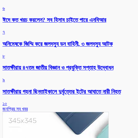
৬
ঈদে কত খরচ করলেন? সব হিসাব চাইতে পারে এনবিআর
৭
অনিমেষকে জিম্মি করে জলদস্যু ডন বাহিনী, ৩ জলদস্যু আটক
৮
সাতক্ষীরায় ৪৭তম জাতীয় বিজ্ঞান ও প্রযুক্তি সপ্তাহ উদ্বোধন
৯
সাতক্ষীরায় গহনা ছিনতাইকালে দুর্বৃত্তের ইটের আঘাতে নারী নিহত
১০
জনপ্রিয় সব খবর