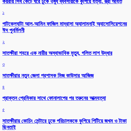
কয়রায় সিঁধ কেটে ঘরে ঢুকে ওষুধ ব্যবসায়ীকে কুপিয়ে হত্যা, স্ত্রী আহত
১
পাটকেলঘাটা আল-আমিন ফাজিল মাদ্রাসা অ্যালামনাই অ্যাসোসিয়েশনের
ঈদ পুনর্মিলনী
২
সাতক্ষীরা শহরে এক নারীর অস্বাভাবিক মৃত্যু, গলিত লাশ উদ্ধার
৩
সাতক্ষীরার নতুন জেলা প্রশাসক মিজ কাউসার আজিজ
৪
প্রাক্তন প্রেমিকার সাথে ফোনালাপের পর তরুনের আত্মহত্যা
৫
সাতক্ষীরায় কোচিং সেন্টারে ঢুকে পরিচালককে কুপিয়ে পিটিয়ে জখম ও টাকা
ছিনতাই