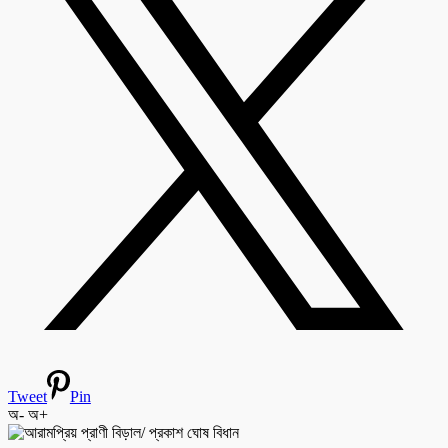
Tweet
Pin
অ-
অ+