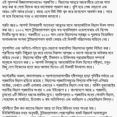
এই সুসম্পর্ক বিজ্ঞানসম্মতভাবেও প্রমাণিত। বিড়ালের আদুরে আচরণধীরে চোখের পাতা
বন্ধ করা বা স্লো ব্লিংক করে ভালোবাসা প্রকাশ করা। খুশি হয়ে লেজ নাড়ানো এবং
আরও বেশি আদর চাওয়া। কাছে এসে মিউ মিউ শব্দ করে মনোযোগ আকর্ষণ করা। গায়ে
গা ঘষে নিজেদের গন্ধ ও ভালোবাসা জানানো।
প্রতি বছর ৮ আগস্ট বিশ্বব্যাপী অত্যন্ত আনন্দের সাথে আন্তর্জাতিক বিড়াল দিবস পালন
করা হয়। ২০০২ সালে ইন্টারন্যাশনাল ফান্ড ফর অ্যানিম্যাল ওয়েলফেয়ার এই বিশেষ
দিনটির সূচনা করে। পরবর্তীতে ২০২০ সাল থেকে বিড়ালদের স্বাস্থ্য ও সুরক্ষায় নিয়োজিত
অলাভজনক সংস্থা ইন্টারন্যাশনাল ক্যাট কেয়ার এই দিবসটি পরিচালনার দায়িত্ব নেয়।
গৃহপালিত এবং অলিতে-গলিতে ঘুরে বেড়ানো অবহেলিত বিড়ালদের সুরক্ষা নিশ্চিত করা।
প্রাণীদের প্রতি নিষ্ঠুরতা দূর করে তাদের নিরাপদ আশ্রয় ও ভালো আচরণের অধিকার মনে
করিয়ে দেওয়া। বিড়ালের সঠিক পুষ্টি, টিকাদান ও চিকিৎসার প্রয়োজনীয়তা সম্পর্কে
মানুষকে সচেতন করা। ৮ আগস্ট বিশ্বজুড়ে আন্তর্জাতিক দিবস হিসেবে স্বীকৃত, তবুও
কিছু দেশ নিজেদের মতো করে আলাদা দিনেও এই দিবসটি উদযাপন করে।
অস্ট্রেলীয় অঞ্চল, মাদাগাস্কার ও প্রশান্তমহাসাগরীয় দ্বীপসমূহ ছাড়া পৃথিবীর সর্বত্র ৩৪
প্রজাতির বিড়াল ছড়িয়ে রয়েছে। বিড়ালের প্রজাতিসমূহের বিস্তার দক্ষিণপূর্ব এশিয়ায়
সর্বোচ্চ, যেখানে একটি এলাকায় একত্রে ৭ প্রজাতির বিড়াল দেখা যায়। মার্কিন যুক্তরাষ্ট্রে
স্থানীয় বিড়াল প্রজাতির সংখ্যা ৭ এবং ইউরোপে ৪। বাংলাদেশে আছে ৮ প্রজাতি,
তন্মধ্যে ৬টি বিভিন্ন ধরনের হুমকির মুখে। হুমকিগ্রস্ত ৬ প্রজাতির মধ্যে সোনালি বিড়াল,
গেছোবাঘ বা লামচিতা, চিতাবাঘ ও বাঘ অতিবিপন্ন এবং বনবিড়াল ও মেছোবিড়াল বিপন্ন।
পৃথিবীতে ঠিক কত জাতের বিড়াল আছে তা নিয়ে বিভিন্ন তথ্য পাওয়া যায়।
উইকিপিডিয়ার তথ্য অনুযায়ী, ইন্টারন্যাশনাল প্রোগ্রেসিভ ক্যাট ব্রিডার্স অ্যালায়েন্স