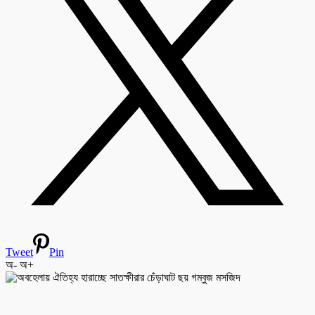
Tweet
Pin
অ-
অ+