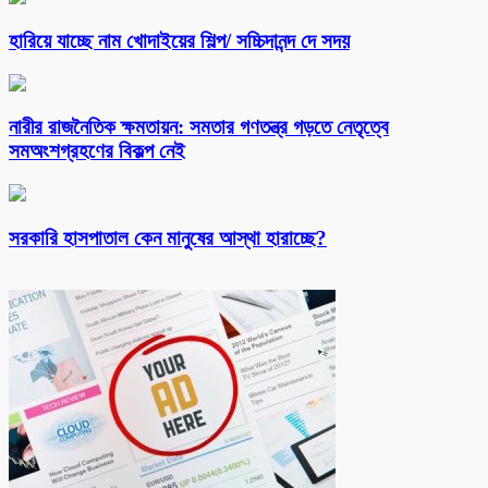
হারিয়ে যাচ্ছে নাম খোদাইয়ের শিল্প/ সচ্চিদানন্দ দে সদয়
নারীর রাজনৈতিক ক্ষমতায়ন: সমতার গণতন্ত্র গড়তে নেতৃত্বে
সমঅংশগ্রহণের বিকল্প নেই
সরকারি হাসপাতাল কেন মানুষের আস্থা হারাচ্ছে?