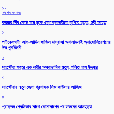
১০
সর্বশেষ সব খবর
কয়রায় সিঁধ কেটে ঘরে ঢুকে ওষুধ ব্যবসায়ীকে কুপিয়ে হত্যা, স্ত্রী আহত
১
পাটকেলঘাটা আল-আমিন ফাজিল মাদ্রাসা অ্যালামনাই অ্যাসোসিয়েশনের
ঈদ পুনর্মিলনী
২
সাতক্ষীরা শহরে এক নারীর অস্বাভাবিক মৃত্যু, গলিত লাশ উদ্ধার
৩
সাতক্ষীরার নতুন জেলা প্রশাসক মিজ কাউসার আজিজ
৪
প্রাক্তন প্রেমিকার সাথে ফোনালাপের পর তরুনের আত্মহত্যা