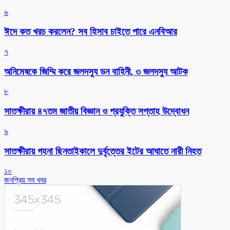
৬
ঈদে কত খরচ করলেন? সব হিসাব চাইতে পারে এনবিআর
৭
অনিমেষকে জিম্মি করে জলদস্যু ডন বাহিনী, ৩ জলদস্যু আটক
৮
সাতক্ষীরায় ৪৭তম জাতীয় বিজ্ঞান ও প্রযুক্তি সপ্তাহ উদ্বোধন
৯
সাতক্ষীরায় গহনা ছিনতাইকালে দুর্বৃত্তের ইটের আঘাতে নারী নিহত
১০
জনপ্রিয় সব খবর