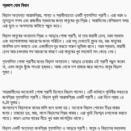
প্রকাশ ঘোষ বিধান
বিড়াল অত্যন্ত আরামপ্রিয়, শান্ত ও স্বাধীনচেতা একটি গৃহপালিত প্রাণী। এরা নরম ও
তুলতুলে পশম এবং রাজকীয় স্বভাবের জন্য মানুষের খুব প্রিয়। সারাদিনের বেশিরভাগ সময়
এরা ঘুমে ও অলসতায় কাটাতে পছন্দ করে।
বিড়াল মানুষের অন্যতম প্রিয় ও আদুরে পোষা প্রাণী, যা তার মায়াবী চোখ, নরম স্বভাব
এবং ভালোবাসাময় আচরণের জন্য পরিচিত। এরা শুধু দেখতেই সুন্দর নয়, বরং মানুষের
মানসিক চাপ কমাতে এবং একাকীত্ব দূর করতে দারুণ ভূমিকা রাখে। নরম স্বভাব, মায়াবী
চোখ আর চমৎকার সব আচরণের কারণে এরা মানুষের খুব সহজেই মন কেড়ে নেয়।
গৃহপালিত পোষা প্রাণীর মধ্যে বিড়াল অন্যতম। আদুরে চেহারার এই প্রাণী পছন্দ করেন
না, এমন মানুষ খুঁজে পাওয়া দুষ্কর। আজ থেকে দশ হাজার বছর আগেও মানুষ বিড়াল
পুষত।
শহরবাসীদের অনেকেই পোষা প্রাণী হিসেবে বিড়াল পালেন। এটি বর্তমানে পৃথিবীর সবচেয়ে
জনপ্রিয় গৃহপালিত প্রাণী। বিড়াল খুবই আরামপ্রিয় একটি প্রাণী। এরা দিনে প্রায় ১৪
ঘণ্টা ঘুমায়।
বাংলাদেশে বিড়ালকে বাঘের মাসি বলে ডাকা হয়। অনেকে বিড়াল পোষেন ইঁদুর মারার
জন্য। তাছাড়া দুধ, মাছ, মাংস বিড়ালের প্রিয় খাবার। এরা খুবই নিঃশব্দে চলাফেরা করতে
পারে। কারণ এদের পায়ের নীচে খুব নরম মাংসপিন্ড থাকে।
বিড়াল একটি অত্যন্ত জনপ্রিয় গৃহপালিত ও আদুরে প্রাণী। মানুষ ও বিড়ালের মধ্যকার