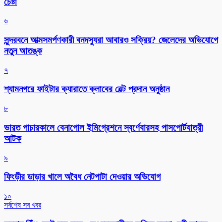
চেষ্টা
৬
সুন্দরবনে আত্মসমর্পণকারী বনদস্যুরা আবারও সক্রিয়? জেলেদের অভিযোগে
নতুন আতঙ্ক
৭
শ্যামনগরে ফাইটার ক্যারাতে ক্লাবের বেল্ট প্রদান অনুষ্ঠান
৮
ভারত পাচারকালে বেনাপোল ইমিগ্রেশনে স্বর্ণেবারসহ পাসপোর্টযাত্রী
আটক
৯
ফিংড়ীর ডাড়ার খালে অবৈধ নেটপাটা দেওয়ার অভিযোগ
১০
সর্বশেষ সব খবর