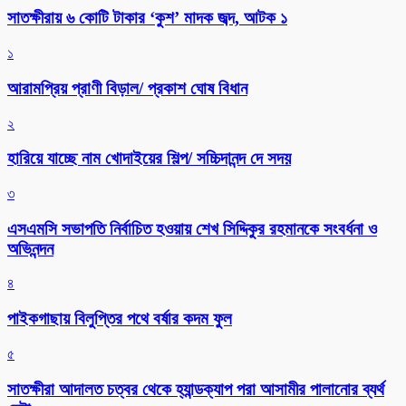
সাতক্ষীরায় ৬ কোটি টাকার ‘কুশ’ মাদক জব্দ, আটক ১
১
আরামপ্রিয় প্রাণী বিড়াল/ প্রকাশ ঘোষ বিধান
২
হারিয়ে যাচ্ছে নাম খোদাইয়ের শিল্প/ সচ্চিদানন্দ দে সদয়
৩
এসএমসি সভাপতি নির্বাচিত হওয়ায় শেখ সিদ্দিকুর রহমানকে সংবর্ধনা ও
অভিনন্দন
৪
পাইকগাছায় বিলুপ্তির পথে বর্ষার কদম ফুল
৫
সাতক্ষীরা আদালত চত্বর থেকে হ্যান্ডক্যাপ পরা আসামীর পালানোর ব্যর্থ