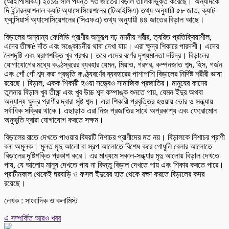
(আইপিসিবিএ) ২০১৬ সাল পর্যন্ত ৭৩ জাতের বিড়াল তালিকাভুক্ত করেছে। অন্যদিকে
দি ইন্টারন্যাশনাল ক্যাট অ্যাসোসিয়েশনের (টিআইসিএ) তথ্য অনুযায়ী ৫৮ জাত, ক্যাট
ফ্যান্সিয়ার্স অ্যাসোসিয়েশনের (সিএফএ) তথ্য অনুযায়ী ৪৪ জাতের বিড়াল আছে।
বিড়ালের অন্যান্য ফেলিডি প্রাণীর অনুরূপ দঢ় নমনীয় শরীর, ত্বরিত প্রতিক্রিয়াশীল,
এদের তীক্ষè দাঁত এবং সঙ্কোচনীয় থাবা দেখা যায়। এরা ক্ষুদ্র শিকারে পারদর্শী। এদের
নৈশদৃষ্টি এবং ঘ্রাণশক্তি খুব প্রখর। তবে এদের বর্ণের দৃশ্যমানতা দরিদ্র। বিড়ালের
যোগাযোগের মধ্যে কণ্ঠস্বরের ব্যবহার যেমন, মিয়াও, গরগর, কম্পনজাত শব্দ, হিস, গর্জন
এবং গোঁ গোঁ শব্দ করা প্রভৃতি কণ্ঠ্যবর্ণের ব্যবহারের পাশাপাশি বিড়ালের নির্দিষ্ট শরীরী ভাষা
রয়েছে। বিড়াল, একক শিকারী হওয়া সত্ত্বেও সামাজিক প্রজাতির। মানুষের কানের
তুলনায় বিড়াল খুব তীক্ষ্ণ এবং খুব উচ্চ শব্দ কম্পাঙ্ক শুনতে পায়, যেমন ইঁদুর অথবা
অন্যান্য ক্ষুদ্র প্রাণীর দ্বারা সৃষ্ট শব্দ। এরা শিকারী প্রবৃত্তির হওয়ায় ভোর ও সন্ধ্যায়
সর্বাধিক সক্রিয় থাকে। এছাড়াও এরা নিজ প্রজাতির সাথে অপ্রকাশ্য এবং ফেরোমোন
অনুভূতি দ্বারা যোগাযোগ করতে সক্ষম।
বিড়ালের রাতে দেখতে পাওয়ার বিষয়টি নিশাচর প্রাণীদের মত নয়। বিড়ালকে নিশাচর প্রাণী
বলা অমূলক। মূলত মৃদু আলো বা স্বল্প আলোতে বিশেষ করে গোধূলি বেলার আলোতে
বিড়ালের দৃষ্টিশক্তি প্রকাশ করে। এর মাধ্যমে সকাল-সন্ধ্যার মৃদু আলোয় বিড়াল দেখতে
পায়, যে আলোয় মানুষ দেখতে পায় না কিন্তু বিড়াল দেখতে পায় এবং শিকার করতে পারে।
প্রাচীনকাল থেকেই ঘরবাড়ি ও ফসল ইঁদুরের হাত থেকে রক্ষা করতে বিড়ালের কদর
রয়েছে।
লেখক : সাংবাদিক ও কলামিস্ট
এ সম্পর্কিত আরও খবর