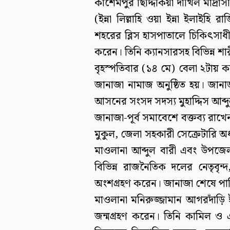
কাশেমপুর ছিদ্দিকিয়া দাখিল মাদ্রা
(ইন্না লিল্লাহি ওয়া ইন্না ইলাইহ
শহরের ব্লিস হাসপাতালে চিকিৎসাধী
করেন। তিনি ক্যানসারসহ বিভিন্ন 
বৃহস্পতিবার (১৪ মে) বেলা ২টায় ক
জানাজা নামাজ অনুষ্ঠিত হয়। জানা
আসনের সংসদ সদস্য মুহাদ্দিস আব্
জানাজা-পূর্ব সমাবেশে বক্তব্য রা
মুকুল, জেলা সহকারী সেক্রেটারি অধ
মাওলানা আব্দুল বারী এবং উপজ
বিভিন্ন রাজনৈতিক দলের নেতৃবৃন্দ
অংশগ্রহণ করেন। জানাজা শেষে পার
মাওলানা মনিরুজ্জামান আগরদাঁড়ি ই
জন্মগ্রহণ করেন। তিনি কামিল ও 