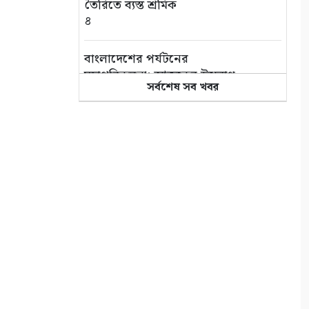
তৈরিতে ব্যস্ত শ্রমিক
৪
বাংলাদেশের পর্যটনের
মহাপরিকল্পনা: আজকের উদ্যোগ,
সর্বশেষ সব খবর
আগামীর বাংলাদেশ
৫
বিশ্ব জুড়ে আদিবাসী জনগোষ্ঠী
ক্রমাগত ঝুঁকিতে
৬
আন্তর্জাতিক আদিবাসী দিবস
২০২৬: বাংলাদেশের আদিবাসীদের
দূর্গম পথচলা
৭
সুন্দরবনে বাঘের আক্রমণে