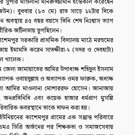
সার সুপার মাওলানা মনিরুজ্জামান ইন্তেকাল করেছেন
ি রাজিউন)। বুধবার (১৩ মে) রাত সাড়ে ১২টার দিকে
ন অবস্থায় ৪৫ বছর বয়সে তিনি শেষ নিঃশ্বাস ত্যাগ
শারীরিক জটিলতায় ভুগছিলেন।
াশেমপুর সরকারি প্রাথমিক বিদ্যালয় মাঠে মরহুমের
জায় ইমামতি করেন সাতক্ষীরা-২ (সদর ও দেবহাটা)
দুল খালেক।
খেন জেলা জামায়াতের আমির উপাধ্যক্ষ শহিদুল ইসলাম
্যাপক ওবায়দুল্লাহ ও অধ্যাপক ওমর ফারুক, অধ্যক্ষ
েলা আমির মাওলানা মোশাররফ হোসেন। জানাজায়
, জনপ্রতিনিধি এবং কয়েক হাজার ধর্মপ্রাণ মুসল্লি
িবারিক কবরস্থানে তাকে দাফন করা হয়।
উনিয়নের কাশেমপুর গ্রামের এক সম্ভ্রান্ত পরিবারে
এমএ ডিগ্রি অর্জনের পর শিক্ষকতা ও সমাজসেবায়