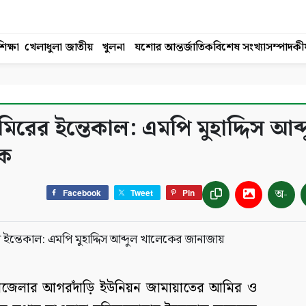
িক্ষা
খেলাধুলা
জাতীয়
খুলনা
যশোর
আন্তর্জাতিক
বিশেষ সংখ্যা
সম্পাদকী
ের ইন্তেকাল: এমপি মুহাদ্দিস আব্
োক
অ-
Facebook
Tweet
Pin
দর উপজেলার আগরদাঁড়ি ইউনিয়ন জামায়াতের আমির ও