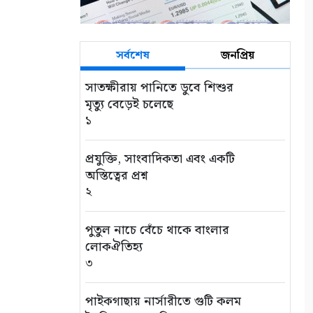
সর্বশেষ
জনপ্রিয়
সাতক্ষীরায় পানিতে ডুবে শিশুর
মৃত্যু বেড়েই চলেছে
১
প্রযুক্তি, সাংবাদিকতা এবং একটি
অস্তিত্বের প্রশ্ন
২
পুতুল নাচে বেঁচে থাকে বাংলার
লোকঐতিহ্য
৩
পাইকগাছায় নার্সারীতে গুটি কলম