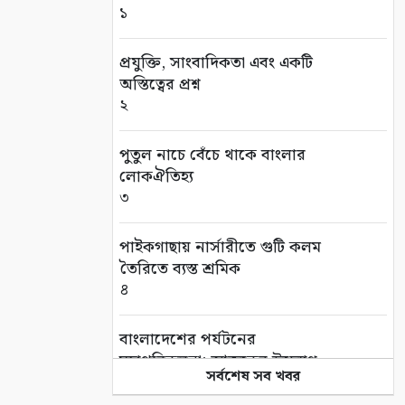
১
প্রযুক্তি, সাংবাদিকতা এবং একটি
অস্তিত্বের প্রশ্ন
২
পুতুল নাচে বেঁচে থাকে বাংলার
লোকঐতিহ্য
৩
পাইকগাছায় নার্সারীতে গুটি কলম
তৈরিতে ব্যস্ত শ্রমিক
৪
বাংলাদেশের পর্যটনের
মহাপরিকল্পনা: আজকের উদ্যোগ,
সর্বশেষ সব খবর
আগামীর বাংলাদেশ
৫