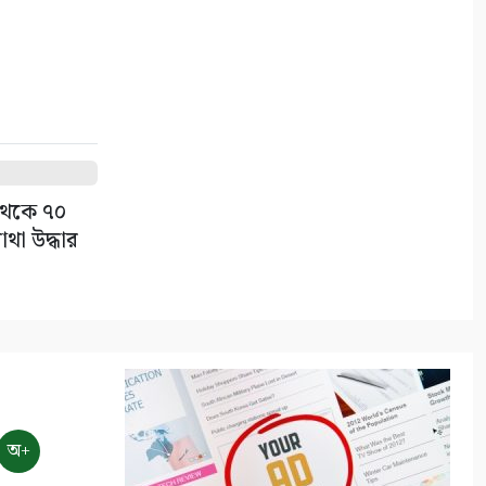
 থেকে ৭০
থা উদ্ধার
অ+