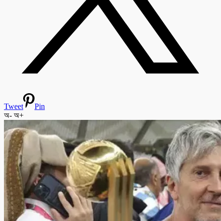
Tweet
Pin
অ-
অ+