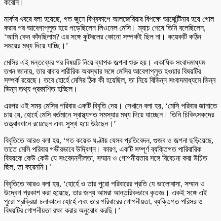
করেনি।
মার্কার খবরে বলা হয়েছে, গত জুনে বিশ্বকাপে আলজেরিয়ার বিপক্ষে আর্জেন্টিনার হয়ে গোল
করার পর আবেগাপ্লুত হয়ে পড়েছিলেন লিওনেল মেসি। ম্যাচ শেষে তিনি বলেছিলেন,
‘আমি কেন কাঁদছিলাম? এর সঙ্গে ফুটবলের কোনো সম্পর্কই ছিল না। কয়েকটি কঠিন
সময়ের মধ্য দিয়ে যাচ্ছি।’
মেসির এই মন্তব্যের পর বিষয়টি নিয়ে ব্যাপক জল্পনা শুরু হয়। একাধিক সংবাদমাধ্যম
তখন জানায়, তার বাবার শারীরিক অবস্থার সঙ্গে মেসির আবেগাপ্লুত হওয়ার বিষয়টির
সম্পর্ক রয়েছে। তবে হোর্হে মেসির ঠিক কী হয়েছিল, তা নিয়ে বিভিন্ন সংবাদমাধ্যমে ভিন্ন
ভিন্ন তথ্য প্রকাশিত হচ্ছিল।
এরপর ওই সময় মেসির পরিবার একটি বিবৃতি দেয়। সেখানে বলা হয়, ‘মেসি পরিবার জানাতে
চায় যে, হোর্হে মেসি বর্তমানে স্বাস্থ্যগত সমস্যার মধ্য দিয়ে যাচ্ছেন। তিনি চিকিৎসকদের
তত্ত্বাবধানে রয়েছেন এবং সুস্থ হয়ে উঠছেন।’
বিবৃতিতে আরও বলা হয়, ‘গত কয়েক ঘণ্টায় যেসব প্রতিবেদন, গুজব ও জল্পনা ছড়িয়েছে,
তাতে মেসি পরিবার গভীরভাবে উদ্বিগ্ন। কারণ, একটি সম্পূর্ণ ব্যক্তিগত পারিবারিক
বিষয়কে কেউ কেউ যে সংবেদনশীলতা, সম্মান ও গোপনীয়তার সঙ্গে বিবেচনা করা উচিত
ছিল, তা করেননি।’
বিবৃতিতে আরও বলা হয়, ‘হোর্হে ও তার পুরো পরিবারের প্রতি যে ভালোবাসা, সম্মান ও
উদ্বেগ প্রকাশ করা হয়েছে, তার জন্য আমরা আন্তরিকভাবে কৃতজ্ঞ। একই সঙ্গে এই
পুরো প্রক্রিয়া চলাকালে হোর্হে এবং তার পরিবারের গোপনীয়তা, ব্যক্তিগত পরিসর ও
বিষয়টির গোপনীয়তা রক্ষা করার অনুরোধ করছি।’