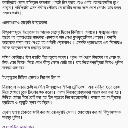
কলম্বিয়ার জোন হামিন্তন কামপাজ পেনাল্টি মিস করার পরও একই ধরনের হুমকির মুখে
পড়েন। পরিস্থিতি এমন পর্যায়ে পৌঁছায় যে জাতীয় দলের সঙ্গে দেশে ফেরাও তার জন্য
সম্ভব হয়নি।
এমবাপ্পেকেও ছাড়েনি উত্তেজনা
বিশ্বকাপজুড়ে উত্তেজনার আরেক কেন্দ্রে ছিলেন কিলিয়ান এমবাপ্পে। ফ্রান্সের কাছে
হারের পর প্যারাগুয়ের সমর্থকরা এমবাপের নাম লেখা কুশপুত্তলিকা পোড়ান। ফরাসি
তারকাকে লক্ষ্য করে দেওয়া হয় বর্ণবাদী স্লোগানও। এমনকি প্যারাগুয়ের এক সিনেটরও
তাকে আক্রমণ করে মন্তব্য করেন।
দক্ষিণ কোরিয়াও ছিল বাড়তি নিরাপত্তার মধ্যে। গ্রুপ পর্ব থেকে বিদায়ের পর কোচ হং
মিয়ং-বোর নিয়োগ নিয়ে দেশে তীব্র ক্ষোভ তৈরি হয়। তার নিয়োগপ্রক্রিয়া নিয়েও পুলিশ
তদন্ত শুরু করে।
ইংল্যান্ডের মিডিয়া সেন্টারও নিরাপদ ছিল না
নিরাপত্তা ভাঙার চেষ্টা হয়েছিল ইংল্যান্ডের মিডিয়া সেন্টারেও। এক ব্যক্তি হাতে রেঞ্চ
নিয়ে সেখানে ঢুকে চিৎকার শুরু করেন। এরপর নিরাপত্তাব্যবস্থা আরও কড়া করা হয়।
মিডিয়া সেন্টার ঘিরে তৈরি করা হয় তিন স্তরের নিরাপত্তাবেষ্টনী। বসানো হয় কংক্রিটের
ব্যারিয়ার ও অ্যান্টি-স্নাইপার স্ক্রিন।
ড্রোন হামলা ঠেকাতে জারি করা হয় নো-ফ্লাই জোন। মোতায়েন করা হয় বিপুলসংখ্যক
সশস্ত্র পুলিশ।
এ সম্পর্কিত আরও খবর