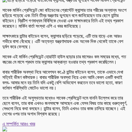
সাবেক মার্কিন প্রেসিডেন্ট জো বাইডেনের প্রোস্টেট ক্যান্সার তার শরীরের অন্যান্য অংশে
ছড়িয়ে পড়েছে এবং তিনি তীব্র যন্ত্রণায় ভুগছেন বলে জানিয়েছেন তার ছেলে হান্টার
বাইডেন। ব্রিটিশ গণমাধ্যম বিবিসিকে দেওয়া এক সাক্ষাৎকারে তিনি এই তথ্য প্রকাশ
করেছেন। মার্কিন বার্তা সংস্থা এপি এ খবর জানিয়েছে।
সাক্ষাৎকারে হান্টার বাইডেন বলেন, ক্যান্সার ছড়িয়ে পড়েছে, এটি তার হাড়ে এবং আরও
গভীরে বাসা বেঁধেছে। এটি অত্যন্ত যন্ত্রণাদায়ক এবং অনেক দিক থেকেই তাকে বেশ
দুর্বল করে ফেলছে।
সাবেক এই মার্কিন প্রেসিডেন্ট হোয়াইট হাউস ছাড়ার চার মাসেরও কম সময়ের মধ্যে, গত
বছরের মে মাসে প্রথম তার ক্যান্সার আক্রান্ত হওয়ার তথ্য প্রকাশ করেছিলেন।
বাবার শারীরিক অবস্থা নিয়ে আবেগঘন কণ্ঠে হান্টার বাইডেন বলেন, তাকে এভাবে দেখা
সত্যিই ভীষণ কষ্টদায়ক। বাবার শারীরিক অবস্থা নিয়ে এখন আমি কেবল একটি কথাই
বলব- আমার মনে হয় তিনি যদি একটু বেশি অভিযোগ করতেন তবে ভালো হতো, কারণ
বর্তমান পরিস্থিতি মোটেও ভালো নয়।
তবে শারীরিক এই অসুস্থতার মধ্যেও সাবেক প্রেসিডেন্ট দমে যাননি উল্লেখ করে তার
ছেলে বলেন, তার বাবা এখনও জনসমক্ষে আসছেন এবং যেসব বিষয় তার কাছে গুরুত্বপূর্ণ,
সেগুলো নিয়ে কথা বলছেন। হান্টার বলেন, তিনি এখনও তার কাজ চালিয়ে যাচ্ছেন। এই
দেশের ওপর তার অগাধ বিশ্বাস রয়েছে।
এ সম্পর্কিত আরও খবর