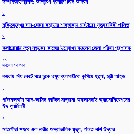
সম্পাদকীয়/প্রসঙ্গ: আশ্রয়ণ প্রকল্পে চরম অনিয়ম
৮
মুক্তিযুদ্ধের সাব-সেক্টর কমান্ডার শাহজাহান মাস্টারের মৃত্যুবার্ষিকী পালিত
৯
কলারোয়ায় নতুন সড়কের কাজের উদ্বোধন করলেন জেলা পরিষদ প্রশাসক
১০
সর্বশেষ সব খবর
কয়রায় সিঁধ কেটে ঘরে ঢুকে ওষুধ ব্যবসায়ীকে কুপিয়ে হত্যা, স্ত্রী আহত
১
পাটকেলঘাটা আল-আমিন ফাজিল মাদ্রাসা অ্যালামনাই অ্যাসোসিয়েশনের
ঈদ পুনর্মিলনী
২
সাতক্ষীরা শহরে এক নারীর অস্বাভাবিক মৃত্যু, গলিত লাশ উদ্ধার