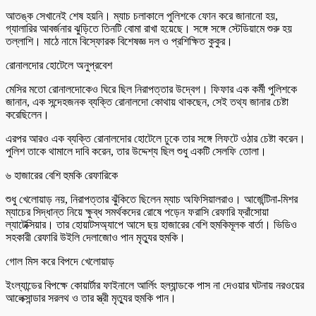
আতঙ্ক সেখানেই শেষ হয়নি। ম্যাচ চলাকালে পুলিশকে ফোন করে জানানো হয়,
গ্যালারির আবর্জনার ঝুড়িতে তিনটি বোমা রাখা হয়েছে। সঙ্গে সঙ্গে স্টেডিয়ামে শুরু হয়
তল্লাশি। মাঠে নামে বিস্ফোরক বিশেষজ্ঞ দল ও প্রশিক্ষিত কুকুর।
রোনালদোর হোটেলে অনুপ্রবেশ
মেসির মতো রোনালদোকেও ঘিরে ছিল নিরাপত্তার উদ্বেগ। ফিফার এক কর্মী পুলিশকে
জানান, এক সন্দেহজনক ব্যক্তি রোনালদো কোথায় থাকছেন, সেই তথ্য জানার চেষ্টা
করেছিলেন।
এরপর আরও এক ব্যক্তি রোনালদোর হোটেলে ঢুকে তার সঙ্গে লিফটে ওঠার চেষ্টা করেন।
পুলিশ তাকে থামালে দাবি করেন, তার উদ্দেশ্য ছিল শুধু একটি সেলফি তোলা।
৬ হাজারের বেশি হুমকি রেফারিকে
শুধু খেলোয়াড় নয়, নিরাপত্তার ঝুঁকিতে ছিলেন ম্যাচ অফিসিয়ালরাও। আর্জেন্টিনা-মিশর
ম্যাচের সিদ্ধান্ত নিয়ে ক্ষুব্ধ সমর্থকদের রোষে পড়েন ফরাসি রেফারি ফ্রাঁসোয়া
ল্যাটেক্সিয়ার। তার হোয়াটসঅ্যাপে আসে ছয় হাজারের বেশি হুমকিমূলক বার্তা। ভিডিও
সহকারী রেফারি উইলি দেলাজোও পান মৃত্যুর হুমকি।
গোল মিস করে বিপদে খেলোয়াড়
ইংল্যান্ডের বিপক্ষে কোয়ার্টার ফাইনালে আর্লিং হল্যান্ডকে পাস না দেওয়ার ঘটনায় নরওয়ের
আলেক্সান্ডার সরলথ ও তার স্ত্রী মৃত্যুর হুমকি পান।