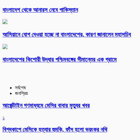
বাংলাদেশ থেকে আনারস নেবে পাকিস্তান
আসিয়ানে যোগ দেওয়া হচ্ছে না বাংলাদেশের, কারণ জানালেন মহাসচিব
বাংলাদেশের কিশোরী উদ্ধার পশ্চিমবঙ্গের সীমান্তের এক গ্রামে
সর্বশেষ
জনপ্রিয়
আর্জেন্টাইন গণমাধ্যমে মেসির বাবার মৃত্যুর খবর
১
বিশ্বকাপে মেসিকে হত্যার হুমকি, ফাঁস হলো ভয়ংকর নথি