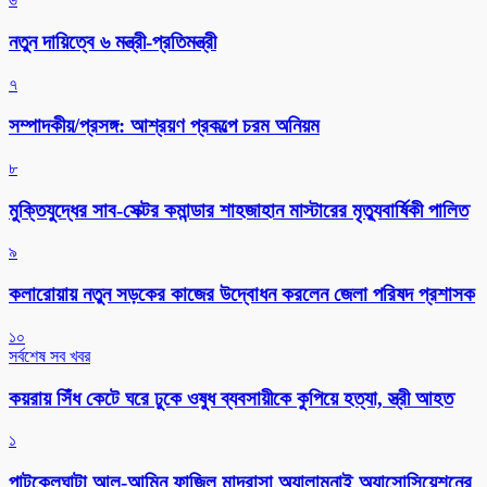
নতুন দায়িত্বে ৬ মন্ত্রী-প্রতিমন্ত্রী
৭
সম্পাদকীয়/প্রসঙ্গ: আশ্রয়ণ প্রকল্পে চরম অনিয়ম
৮
মুক্তিযুদ্ধের সাব-সেক্টর কমান্ডার শাহজাহান মাস্টারের মৃত্যুবার্ষিকী পালিত
৯
কলারোয়ায় নতুন সড়কের কাজের উদ্বোধন করলেন জেলা পরিষদ প্রশাসক
১০
সর্বশেষ সব খবর
কয়রায় সিঁধ কেটে ঘরে ঢুকে ওষুধ ব্যবসায়ীকে কুপিয়ে হত্যা, স্ত্রী আহত
১
পাটকেলঘাটা আল-আমিন ফাজিল মাদ্রাসা অ্যালামনাই অ্যাসোসিয়েশনের