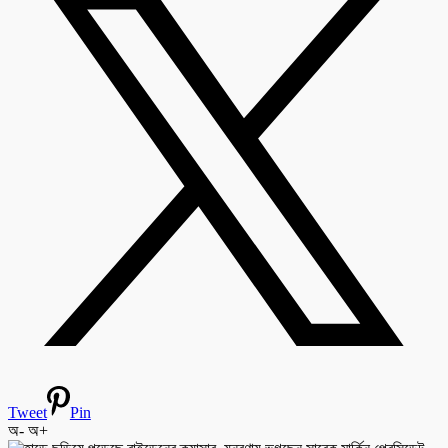
Tweet
Pin
অ-
অ+