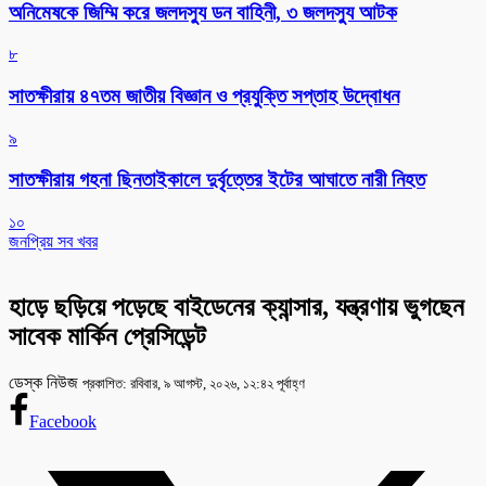
অনিমেষকে জিম্মি করে জলদস্যু ডন বাহিনী, ৩ জলদস্যু আটক
৮
সাতক্ষীরায় ৪৭তম জাতীয় বিজ্ঞান ও প্রযুক্তি সপ্তাহ উদ্বোধন
৯
সাতক্ষীরায় গহনা ছিনতাইকালে দুর্বৃত্তের ইটের আঘাতে নারী নিহত
১০
জনপ্রিয় সব খবর
হাড়ে ছড়িয়ে পড়েছে বাইডেনের ক্যান্সার, যন্ত্রণায় ভুগছেন
সাবেক মার্কিন প্রেসিডেন্ট
ডেস্ক নিউজ
প্রকাশিত: রবিবার, ৯ আগস্ট, ২০২৬, ১২:৪২ পূর্বাহ্ণ
Facebook