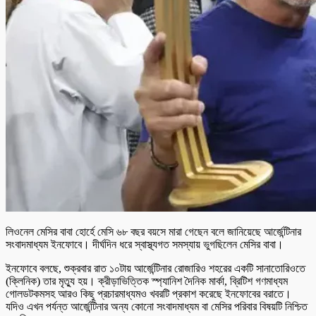
লিওনেল মেসির বাবা হোর্হে মেসি ৬৮ বছর বয়সে মারা গেছেন বলে জানিয়েছে আর্জেন্টিনার
সংবাদমাধ্যম ইনফোবে। দীর্ঘদিন ধরে স্বাস্থ্যগত সমস্যায় ভুগছিলেন মেসির বাবা।
ইনফোবে বলছে, শুক্রবার রাত ১০টায় আর্জেন্টিনার রোজারিও শহরের একটি সানাতোরিওতে
(ক্লিনিক) তার মৃত্যু হয়। ক্রীড়াভিত্তিক স্প্যানিশ দৈনিক মার্কা, ব্রিটিশ গণমাধ্যম
গোলডটকমসহ আরও কিছু প্রচারমাধ্যমও খবরটি প্রকাশ করেছে ইনফোবের বরাতে।
যদিও এখন পর্যন্ত আর্জেন্টিনার অন্য কোনো সংবাদমাধ্যম বা মেসির পরিবার বিষয়টি নিশ্চিত