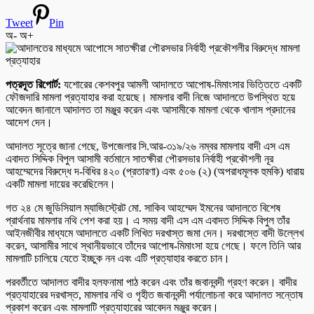
Tweet
Pin
অ-
অ+
পত্রদূত রিপোর্ট:
যশোরের কেশবপুর আমলী আদালতে আপোষ-মিমাংসার ভিত্তিতে একটি
ফৌজদারি মামলা প্রত্যাহার করা হয়েছে। মামলার বাদী নিজে আদালতে উপস্থিত হয়ে
আবেদন জানালে আদালত তা মঞ্জুর করেন এবং আসামীকে মামলা থেকে খালাস প্রদানের
আদেশ দেন।
আদালত সূত্রে জানা গেছে, উপজেলার সি.আর-৩১৯/২৬ নম্বর মামলায় বাদী এস এম
এবাদত সিদ্দিক বিপুল আসামী বর্তমানে সাতক্ষীরা পৌরসভার নির্বাহী প্রকৌশলী নূর
আহম্মেদের বিরুদ্ধে দ-বিধির ৪২০ (প্রতারণা) এবং ৫০৬ (২) (অপরাধমূলক হুমকি) ধারায়
একটি মামলা দায়ের করেছিলেন।
গত ২৪ মে জুডিসিয়াল ম্যাজিস্ট্রেট মো. সাকিব আহম্মেদ ইমনের আদালতে বিশেষ
প্রার্থনায় মামলার নথি পেশ করা হয়। এ সময় বাদী এস এম এবাদত সিদ্দিক বিপুল তাঁর
আইনজীবীর মাধ্যমে আদালতে একটি লিখিত দরখাস্ত জমা দেন। দরখাস্তে বাদী উল্লেখ
করেন, আসামীর সাথে স্থানীয়ভাবে তাঁদের আপোষ-মিমাংসা হয়ে গেছে। ফলে তিনি আর
মামলাটি চালিয়ে যেতে ইচ্ছুক নন এবং এটি প্রত্যাহার করতে চান।
পরবর্তীতে আদালত বাদীর হলফনামা পাঠ করেন এবং তাঁর জবানবন্দী গ্রহণ করেন। বাদীর
প্রত্যাহারের দরখাস্ত, মামলার নথি ও গৃহীত জবানবন্দী পর্যালোচনা করে আদালত সন্তোষ
প্রকাশ করেন এবং মামলাটি প্রত্যাহারের আবেদন মঞ্জুর করেন।