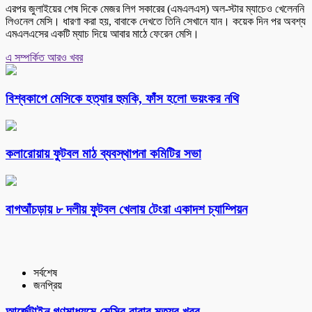
এরপর জুলাইয়ের শেষ দিকে মেজর লিগ সকারের (এমএলএস) অল-স্টার ম্যাচেও খেলেননি
লিওনেল মেসি। ধারণা করা হয়, বাবাকে দেখতে তিনি সেখানে যান। কয়েক দিন পর অবশ্য
এমএলএসের একটি ম্যাচ দিয়ে আবার মাঠে ফেরেন মেসি।
এ সম্পর্কিত আরও খবর
বিশ্বকাপে মেসিকে হত্যার হুমকি, ফাঁস হলো ভয়ংকর নথি
কলারোয়ায় ফুটবল মাঠ ব্যবস্থাপনা কমিটির সভা
বাগআঁচড়ায় ৮ দলীয় ফুটবল খেলায় টেংরা একাদশ চ্যাম্পিয়ন
সর্বশেষ
জনপ্রিয়
আর্জেন্টাইন গণমাধ্যমে মেসির বাবার মৃত্যুর খবর