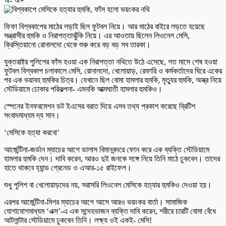
অ-
অ+
ফিফা বিশ্বকাপের মাঠের লড়াই ছিল ফুটবল নিয়ে। আর মাঠের বাইরে লড়তে হয়েছে
সন্ত্রাসীর হুমকি ও নিরাপত্তাঝুঁকি নিয়ে। এর আওতায় ছিলেন লিওনেল মেসি,
ক্রিস্তিয়ানো রোনালদো থেকে শুরু করে বড় বড় সব তারকা।
যুক্তরাষ্ট্র পুলিশের ফাঁস হওয়া এক নিরাপত্তা নথিতে উঠে এসেছে, গত মাসে শেষ হওয়া
ফুটবল বিশ্বকাপ চলাকালে মেসি, রোনালদো, খেলোয়াড়, রেফারি ও কর্মকর্তাদের ঘিরে একের
পর এক ভয়াবহ হুমকির চিত্র। যেখানে ছিল বোমা হামলার হুমকি, মৃত্যুর হুমকি, অস্ত্র নিয়ে
স্টেডিয়ামে ঢোকার পরিকল্পনা- এমনকি আত্মঘাতী হামলার হুমকিও।
স্পেনের ইনফরমেশন ডট ইএসের বরাত দিয়ে এসব তথ্য প্রকাশ করেছে ব্রিটিশ
সংবাদমাধ্যম দ্য সান।
‘মেসিকে হত্যা করবো’
আর্জেন্টিনা-জর্ডান ম্যাচের আগে ডালাস বিমানবন্দরে ফোন করে এক ব্যক্তি স্টেডিয়ামে
হামলার হুমকি দেন। দাবি করেন, আরও দুই জনকে সঙ্গে নিয়ে তিনি মাঠে ঢুকবেন। তাদের
হাতে থাকবে হ্যান্ড গ্রেনেড ও এআর-১৫ রাইফেল।
শুধু পুলিশ বা খেলোয়াড়দের নয়, সরাসরি লিওনেল মেসিকে হত্যার হুমকিও দেওয়া হয়।
এরপর আর্জেন্টিনা-মিশর ম্যাচের আগে আসে আরও ভয়ংকর বার্তা। সামাজিক
যোগাযোগমাধ্যম ‘এক্স’-এ এক সন্দেহভাজন ব্যক্তি দাবি করেন, শরীরে চারটি বোমা বেঁধে
আটলান্টার স্টেডিয়ামে ঢুকবেন তিনি। লক্ষ্য ওই একই- মেসি!