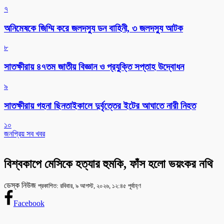
৭
অনিমেষকে জিম্মি করে জলদস্যু ডন বাহিনী, ৩ জলদস্যু আটক
৮
সাতক্ষীরায় ৪৭তম জাতীয় বিজ্ঞান ও প্রযুক্তি সপ্তাহ উদ্বোধন
৯
সাতক্ষীরায় গহনা ছিনতাইকালে দুর্বৃত্তের ইটের আঘাতে নারী নিহত
১০
জনপ্রিয় সব খবর
বিশ্বকাপে মেসিকে হত্যার হুমকি, ফাঁস হলো ভয়ংকর নথি
ডেস্ক নিউজ
প্রকাশিত: রবিবার, ৯ আগস্ট, ২০২৬, ১২:৪৫ পূর্বাহ্ণ
Facebook