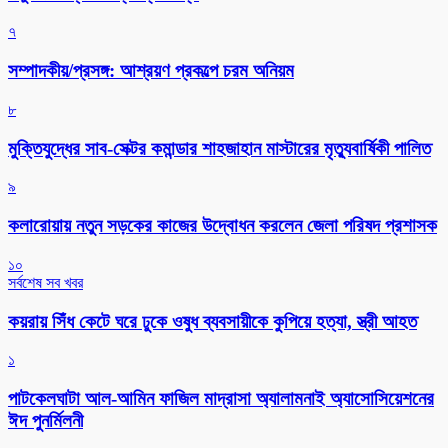
৭
সম্পাদকীয়/প্রসঙ্গ: আশ্রয়ণ প্রকল্পে চরম অনিয়ম
৮
মুক্তিযুদ্ধের সাব-সেক্টর কমান্ডার শাহজাহান মাস্টারের মৃত্যুবার্ষিকী পালিত
৯
কলারোয়ায় নতুন সড়কের কাজের উদ্বোধন করলেন জেলা পরিষদ প্রশাসক
১০
সর্বশেষ সব খবর
কয়রায় সিঁধ কেটে ঘরে ঢুকে ওষুধ ব্যবসায়ীকে কুপিয়ে হত্যা, স্ত্রী আহত
১
পাটকেলঘাটা আল-আমিন ফাজিল মাদ্রাসা অ্যালামনাই অ্যাসোসিয়েশনের
ঈদ পুনর্মিলনী