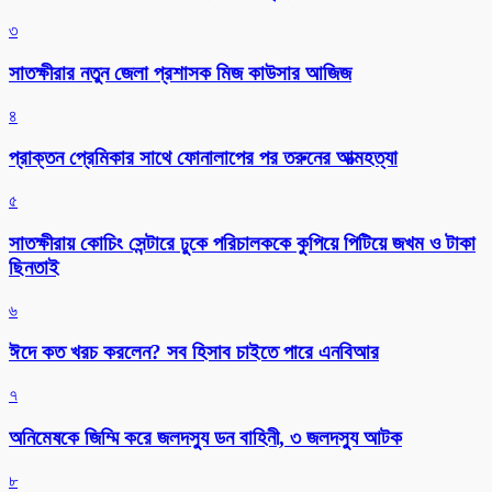
৩
সাতক্ষীরার নতুন জেলা প্রশাসক মিজ কাউসার আজিজ
৪
প্রাক্তন প্রেমিকার সাথে ফোনালাপের পর তরুনের আত্মহত্যা
৫
সাতক্ষীরায় কোচিং সেন্টারে ঢুকে পরিচালককে কুপিয়ে পিটিয়ে জখম ও টাকা
ছিনতাই
৬
ঈদে কত খরচ করলেন? সব হিসাব চাইতে পারে এনবিআর
৭
অনিমেষকে জিম্মি করে জলদস্যু ডন বাহিনী, ৩ জলদস্যু আটক
৮