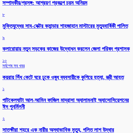
সম্পাদকীয়/প্রসঙ্গ: আশ্রয়ণ প্রকল্পে চরম অনিয়ম
৮
মুক্তিযুদ্ধের সাব-সেক্টর কমান্ডার শাহজাহান মাস্টারের মৃত্যুবার্ষিকী পালিত
৯
কলারোয়ায় নতুন সড়কের কাজের উদ্বোধন করলেন জেলা পরিষদ প্রশাসক
১০
সর্বশেষ সব খবর
কয়রায় সিঁধ কেটে ঘরে ঢুকে ওষুধ ব্যবসায়ীকে কুপিয়ে হত্যা, স্ত্রী আহত
১
পাটকেলঘাটা আল-আমিন ফাজিল মাদ্রাসা অ্যালামনাই অ্যাসোসিয়েশনের
ঈদ পুনর্মিলনী
২
সাতক্ষীরা শহরে এক নারীর অস্বাভাবিক মৃত্যু, গলিত লাশ উদ্ধার