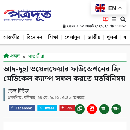
EN
সোমবার, ১০ আগস্ট ২০২৬, ২৫ শ্রাবণ ১৪৩৩
সাতক্ষীরা
বিনোদন
শিক্ষা
খেলাধুলা
জাতীয়
খুলনা
যশ
প্রচ্ছদ
সাতক্ষীরা
আদ-দুহা ওয়েলফেয়ার ফাউন্ডেশনের ফ্রি
মেডিকেল ক্যাম্প সফল করতে মতবিনিময়
ডেস্ক নিউজ
প্রকাশিত: রবিবার, ২৪ মে, ২০২৬, ৫:৪৩ অপরাহ্ণ
অ-
অ+
Facebook
Tweet
Pin