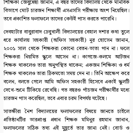
শিক্ষিকা জেবুন্নেছা জানান, এ বছর তাদের বিদ্যালয় থেকে মানবিক
বিভাগে মোট চারজন শিক্ষার্থী এসএসসি পরীক্ষায় অংশ নিয়েছিল।
তবে প্রকাশিত ফলাফলে তাদের কেউই পাস করতে পারেনি।
দেবহাটার বাবুরাবাদ ঢেবুখালী বিদ্যালয়ের বেহাল দশার কথা তুলে
ধরে কার্যালয় সহকারী (অফিস সহকারী) নূর হোসেন জানান,
২০০১ সাল থেকে শিক্ষকরা কোনো বেতন-ভাতা পান না। ফলে
শিক্ষকরা নিয়মিত স্কুলে আসেন না। কাগজে-কলমে আটজন
শিক্ষক থাকলেও তারা অনুপস্থিত থাকেন; একজন শিক্ষিকা ও ধর্ম
শিক্ষক থাকলেও তারা ঠিকমতো সময় দেন না। তিনি আক্ষেপ করে
বলেন, বলতে গেলে আমি অফিস সহকারী হিসেবে একাই স্কুলটি
দেখে-শুনে টিকিয়ে রেখেছি। গত বছরও পাঁচজন পরীক্ষার্থীর মধ্যে
চারজন পাস করেছিল, তবে এবার চরম বিপর্যয় ঘটেছে।
সাতক্ষীরা নৈশ বিদ্যালয়ের ফলাফলের বিষয়ে জানতে চাইলে
প্রতিষ্ঠানটির ভারপ্রাপ্ত প্রধান শিক্ষক মমিনুর রহমান জানান,
ফলাফলের সঠিক তথ্য এই মুহূর্তে তার জানা নেই। বোর্ড ও