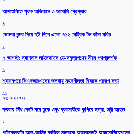
আশাশুনিতে পৃথক অভিযানে ৩ আসামি গ্রেপ্তার
৭
ভোমরা বন্দর দিয়ে দুই দিনে এলো ৭১২ মেট্রিক টন কাঁচা মরিচ
৮
৭ আগস্ট: ন্যাশনাল লাইটহাউস ডে-সমুদ্রপথের নীরব পথপ্রদর্শক
৯
শ্যামনগরে সিএনআরএসের জলবায়ু সহনশীলতা বিষয়ক প্রকল্প সভা
১০
সর্বশেষ সব খবর
কয়রায় সিঁধ কেটে ঘরে ঢুকে ওষুধ ব্যবসায়ীকে কুপিয়ে হত্যা, স্ত্রী আহত
১
পাটকেলঘাটা আল-আমিন ফাজিল মাদ্রাসা অ্যালামনাই অ্যাসোসিয়েশনের