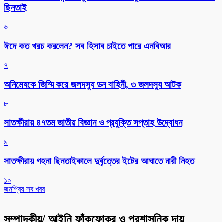
ছিনতাই
৬
ঈদে কত খরচ করলেন? সব হিসাব চাইতে পারে এনবিআর
৭
অনিমেষকে জিম্মি করে জলদস্যু ডন বাহিনী, ৩ জলদস্যু আটক
৮
সাতক্ষীরায় ৪৭তম জাতীয় বিজ্ঞান ও প্রযুক্তি সপ্তাহ উদ্বোধন
৯
সাতক্ষীরায় গহনা ছিনতাইকালে দুর্বৃত্তের ইটের আঘাতে নারী নিহত
১০
জনপ্রিয় সব খবর
সম্পাদকীয়/ আইনি ফাঁকফোকর ও প্রশাসনিক দায়