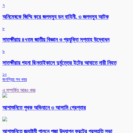
৭
অনিমেষকে জিম্মি করে জলদস্যু ডন বাহিনী, ৩ জলদস্যু আটক
৮
সাতক্ষীরায় ৪৭তম জাতীয় বিজ্ঞান ও প্রযুক্তি সপ্তাহ উদ্বোধন
৯
সাতক্ষীরায় গহনা ছিনতাইকালে দুর্বৃত্তের ইটের আঘাতে নারী নিহত
১০
জনপ্রিয় সব খবর
এ সম্পর্কিত আরও খবর
আশাশুনিতে পৃথক অভিযানে ৩ আসামি গ্রেপ্তার
আশাশুনিতে জন্মাষ্টমী পালনে পূজা উদযাপন ফ্রন্টের প্রস্তুতি সভা