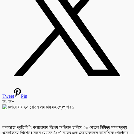
Tweet
Pin
অ-
অ+
কলারোয়া প্রতিনিধি: কলারোয়ায় বিশেষ অভিযান চালিয়ে ২০ বোতল নিষিদ্ধ মাদকদ্রব্য
এসকাফসহ (ঊংশঁভ) সুজন হোসেন (২৮) নামের এক এজাহারভুক্ত আসামিকে গ্রেপ্তার