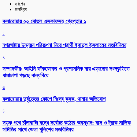
সর্বশেষ
জনপ্রিয়
কলারোয়ায় ২০ বোতল এসকাফসহ গ্রেপ্তার ১
১
নগরঘাটায় উন্নয়ন পরিকল্পনা নিয়ে প্রার্থী ইবাদুল ইসলামের মতবিনিময়
২
সম্পাদকীয়/ আইনি ফাঁকফোকর ও প্রশাসনিক দায় এড়ানোর সংস্কৃতিতে
ধামাচাপা পড়ছে বাল্যবিয়ে
৩
কলারোয়ায় দুর্বৃত্তের কোপে নিঃস্ব কৃষক, থানায় অভিযোগ
৪
সড়ক পথে চাঁদাবাজি বন্ধে সর্বোচ্চ কঠোর অবস্থান: বাস ও ট্রাক মালিক
সমিতির সাথে জেলা পুলিশের মতবিনিময়