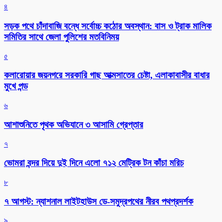
৪
সড়ক পথে চাঁদাবাজি বন্ধে সর্বোচ্চ কঠোর অবস্থান: বাস ও ট্রাক মালিক
সমিতির সাথে জেলা পুলিশের মতবিনিময়
৫
কলারোয়ার জয়নগরে সরকারি গাছ আত্মসাতের চেষ্টা, এলাকাবাসীর বাধার
মুখে পন্ড
৬
আশাশুনিতে পৃথক অভিযানে ৩ আসামি গ্রেপ্তার
৭
ভোমরা বন্দর দিয়ে দুই দিনে এলো ৭১২ মেট্রিক টন কাঁচা মরিচ
৮
৭ আগস্ট: ন্যাশনাল লাইটহাউস ডে-সমুদ্রপথের নীরব পথপ্রদর্শক
৯