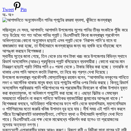
Tweet
Pin
অ-
অ+
সচ্চিদানন্দ দে সদয়, আশাশুনি: আশাশুনি উপজেলায় সুপেয় পানির তীব্র সংকটকে পুঁজি করে
গড়ে উঠেছে শত শত অবৈধ পানির প্লান্ট। বিএসটিআই কিংবা জনস্বাস্থ্য প্রকৌশল
অধিদপ্তরের কোনো অনুমোদন ছাড়াই এসব প্লান্ট থেকে ‘নিরাপদ পানি’র নামে যা
বাজারজাত করা হচ্ছে, তা দীর্ঘমেয়াদে জনস্বাস্থ্যের জন্য বড় হুমকি হয়ে দাঁড়াচ্ছে বলে
আশঙ্কা করছেন বিশেষজ্ঞরা।
স্থানীয় সূত্রে জানা গেছে, তিন থেকে চার লাখ টাকা খরচ করে উপজেলার বিভিন্ন স্থানে
রিভার্স অসমোসিস (আরও) প্রযুক্তির প্লান্ট বসিয়েছেন ব্যবসায়ীরা। কোনো ধরনের মান
নিয়ন্ত্রণ ছাড়াই প্রতি লিটার পানি ৫০ পয়সা থেকে ১ টাকায় বিক্রি করা হচ্ছে। তদারকি না
থাকায় এসব পানি আসলে কতটা নিরাপদ, তা নিয়ে বড় প্রশ্ন দেখা দিয়েছে।
উপজেলা জনস্বাস্থ্য প্রকৌশলী মোস্তাফিজুর রহমান বলেন, “আশাশুনির নলকূপের পানিতে
লবণ ও আর্সেনিক থাকায় মানুষ বাধ্য হয়ে প্লান্টের পানির ওপর নির্ভর করছে। কিন্তু রিভার্স
অসমোসিস প্রক্রিয়ায় পানি পরিশোধনের পর প্রয়োজনীয় মিনারেল বা খনিজ উপাদান যুক্ত
করা বাধ্যতামূলক, যা অধিকাংশ প্লান্টেই করা হচ্ছে না। এছাড়া ফিল্টার ও মেমব্রেন
সময়মতো পরিবর্তন না করলে পানিতে ক্ষতিকর ব্যাকটেরিয়া জন্মানোর আশঙ্কা থাকে।”
বিশেষজ্ঞরা বলছেন, অতিরিক্ত পরিশোধনের ফলে পানি থেকে ক্যালসিয়াম, ম্যাগনেসিয়াম
ও পটাশিয়ামের মতো জরুরি খনিজ উপাদান দূর হয়ে যায়। দীর্ঘ সময় এই পানি পান করলে
শরীরে ইলেক্ট্রোলাইট ভারসাম্যহীনতা, পেশিতে ব্যথা ও দীর্ঘমেয়াদি ক্লান্তি দেখা দিতে
পারে। বিএসটিআই-এর পক্ষ থেকে মাঝেমধ্যে পরিদর্শন করা হলেও তা প্রয়োজনের
তুলনায় অত্যন্ত নগণ্য।
ভুক্তভোগী এলাকাবাসীর ভাষ্য আরও করুণ। রিক্তা রানী ও বিথীকা সানা নামের দুই নারী