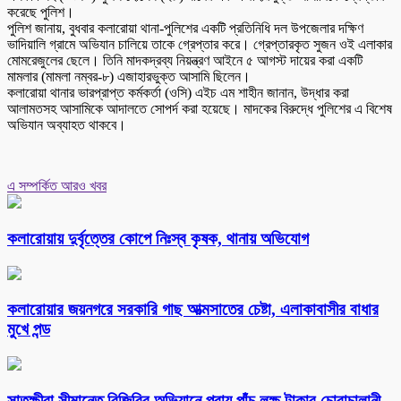
করেছে পুলিশ।
পুলিশ জানায়, বুধবার কলারোয়া থানা-পুলিশের একটি প্রতিনিধি দল উপজেলার দক্ষিণ
ভাদিয়ালি গ্রামে অভিযান চালিয়ে তাকে গ্রেপ্তার করে। গ্রেপ্তারকৃত সুজন ওই এলাকার
মোমরেজুলের ছেলে। তিনি মাদকদ্রব্য নিয়ন্ত্রণ আইনে ৫ আগস্ট দায়ের করা একটি
মামলার (মামলা নম্বর-৮) এজাহারভুক্ত আসামি ছিলেন।
কলারোয়া থানার ভারপ্রাপ্ত কর্মকর্তা (ওসি) এইচ এম শাহীন জানান, উদ্ধার করা
আলামতসহ আসামিকে আদালতে সোপর্দ করা হয়েছে। মাদকের বিরুদ্ধে পুলিশের এ বিশেষ
অভিযান অব্যাহত থাকবে।
এ সম্পর্কিত আরও খবর
কলারোয়ায় দুর্বৃত্তের কোপে নিঃস্ব কৃষক, থানায় অভিযোগ
কলারোয়ার জয়নগরে সরকারি গাছ আত্মসাতের চেষ্টা, এলাকাবাসীর বাধার
মুখে পন্ড
সাতক্ষীরা সীমান্তে বিজিবির অভিযানে প্রায় পাঁচ লক্ষ টাকার চোরাচালানী