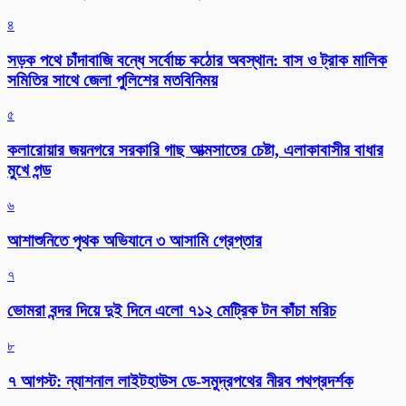
৪
সড়ক পথে চাঁদাবাজি বন্ধে সর্বোচ্চ কঠোর অবস্থান: বাস ও ট্রাক মালিক
সমিতির সাথে জেলা পুলিশের মতবিনিময়
৫
কলারোয়ার জয়নগরে সরকারি গাছ আত্মসাতের চেষ্টা, এলাকাবাসীর বাধার
মুখে পন্ড
৬
আশাশুনিতে পৃথক অভিযানে ৩ আসামি গ্রেপ্তার
৭
ভোমরা বন্দর দিয়ে দুই দিনে এলো ৭১২ মেট্রিক টন কাঁচা মরিচ
৮
৭ আগস্ট: ন্যাশনাল লাইটহাউস ডে-সমুদ্রপথের নীরব পথপ্রদর্শক