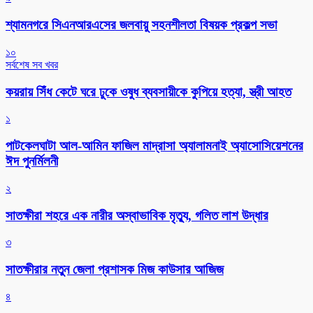
শ্যামনগরে সিএনআরএসের জলবায়ু সহনশীলতা বিষয়ক প্রকল্প সভা
১০
সর্বশেষ সব খবর
কয়রায় সিঁধ কেটে ঘরে ঢুকে ওষুধ ব্যবসায়ীকে কুপিয়ে হত্যা, স্ত্রী আহত
১
পাটকেলঘাটা আল-আমিন ফাজিল মাদ্রাসা অ্যালামনাই অ্যাসোসিয়েশনের
ঈদ পুনর্মিলনী
২
সাতক্ষীরা শহরে এক নারীর অস্বাভাবিক মৃত্যু, গলিত লাশ উদ্ধার
৩
সাতক্ষীরার নতুন জেলা প্রশাসক মিজ কাউসার আজিজ
৪