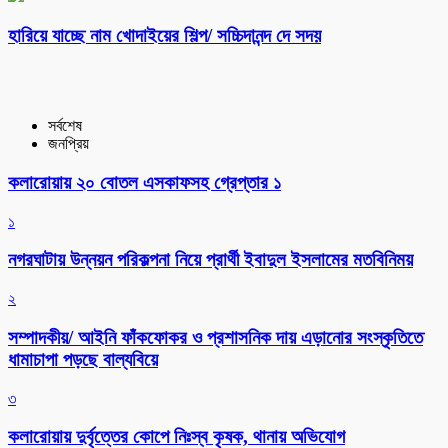
হারিয়ে যাচ্ছে নাম খোদাইয়ের শিল্প/ সচ্চিদানন্দ দে সদয়
সর্বশেষ
জনপ্রিয়
কলারোয়ায় ২০ বোতল এসকাফসহ গ্রেপ্তার ১
১
নগরঘাটায় উন্নয়ন পরিকল্পনা নিয়ে প্রার্থী ইবাদুল ইসলামের মতবিনিময়
২
সম্পাদকীয়/ আইনি ফাঁকফোকর ও প্রশাসনিক দায় এড়ানোর সংস্কৃতিতে
ধামাচাপা পড়ছে বাল্যবিয়ে
৩
কলারোয়ায় দুর্বৃত্তের কোপে নিঃস্ব কৃষক, থানায় অভিযোগ