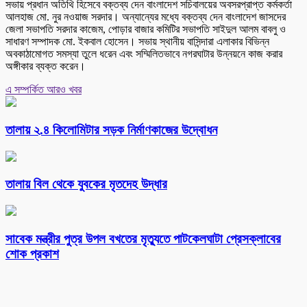
সভায় প্রধান অতিথি হিসেবে বক্তব্য দেন বাংলাদেশ সচিবালয়ের অবসরপ্রাপ্ত কর্মকর্তা
আলহাজ মো. নুর নওয়াজ সরদার। অন্যান্যের মধ্যে বক্তব্য দেন বাংলাদেশ জাসদের
জেলা সভাপতি সরদার কাজেম, পোড়ার বাজার কমিটির সভাপতি সাইদুল আলম বাবলু ও
সাধারণ সম্পাদক মো. ইকবাল হোসেন। সভায় স্থানীয় বাসিন্দারা এলাকার বিভিন্ন
অবকাঠামোগত সমস্যা তুলে ধরেন এবং সম্মিলিতভাবে নগরঘাটার উন্নয়নে কাজ করার
অঙ্গীকার ব্যক্ত করেন।
এ সম্পর্কিত আরও খবর
তালায় ২.৪ কিলোমিটার সড়ক নির্মাণকাজের উদ্বোধন
তালায় বিল থেকে যুবকের মৃতদেহ উদ্ধার
সাবেক মন্ত্রীর পুত্র উপল বখতের মৃত্যুতে পাটকেলঘাটা প্রেসক্লাবের
শোক প্রকাশ