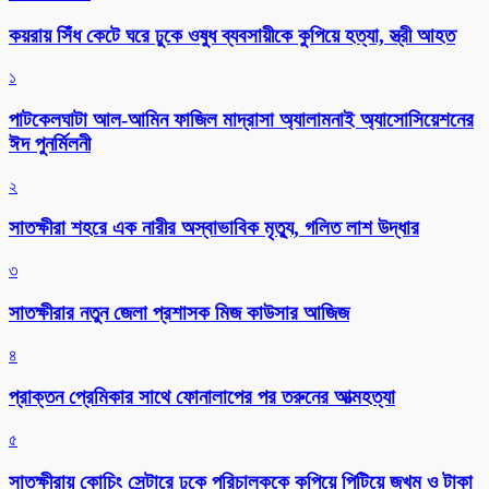
কয়রায় সিঁধ কেটে ঘরে ঢুকে ওষুধ ব্যবসায়ীকে কুপিয়ে হত্যা, স্ত্রী আহত
১
পাটকেলঘাটা আল-আমিন ফাজিল মাদ্রাসা অ্যালামনাই অ্যাসোসিয়েশনের
ঈদ পুনর্মিলনী
২
সাতক্ষীরা শহরে এক নারীর অস্বাভাবিক মৃত্যু, গলিত লাশ উদ্ধার
৩
সাতক্ষীরার নতুন জেলা প্রশাসক মিজ কাউসার আজিজ
৪
প্রাক্তন প্রেমিকার সাথে ফোনালাপের পর তরুনের আত্মহত্যা
৫
সাতক্ষীরায় কোচিং সেন্টারে ঢুকে পরিচালককে কুপিয়ে পিটিয়ে জখম ও টাকা