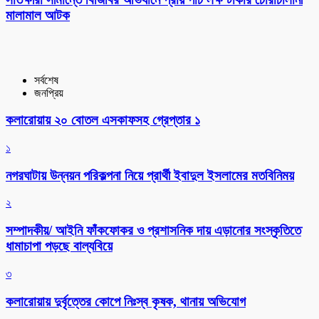
মালামাল আটক
সর্বশেষ
জনপ্রিয়
কলারোয়ায় ২০ বোতল এসকাফসহ গ্রেপ্তার ১
১
নগরঘাটায় উন্নয়ন পরিকল্পনা নিয়ে প্রার্থী ইবাদুল ইসলামের মতবিনিময়
২
সম্পাদকীয়/ আইনি ফাঁকফোকর ও প্রশাসনিক দায় এড়ানোর সংস্কৃতিতে
ধামাচাপা পড়ছে বাল্যবিয়ে
৩
কলারোয়ায় দুর্বৃত্তের কোপে নিঃস্ব কৃষক, থানায় অভিযোগ