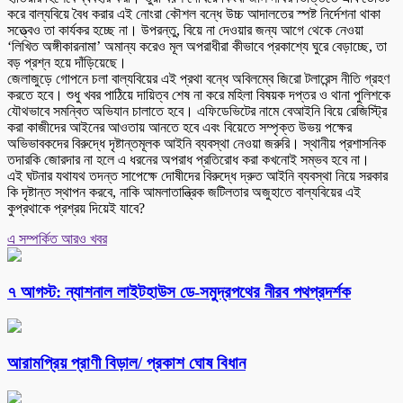
করে বাল্যবিয়ে বৈধ করার এই নোংরা কৌশল বন্ধে উচ্চ আদালতের স্পষ্ট নির্দেশনা থাকা
সত্ত্বেও তা কার্যকর হচ্ছে না। উপরন্তু, বিয়ে না দেওয়ার জন্য আগে থেকে নেওয়া
‘লিখিত অঙ্গীকারনামা’ অমান্য করেও মূল অপরাধীরা কীভাবে প্রকাশ্যে ঘুরে বেড়াচ্ছে, তা
বড় প্রশ্ন হয়ে দাঁড়িয়েছে।
জেলাজুড়ে গোপনে চলা বাল্যবিয়ের এই প্রথা বন্ধে অবিলম্বে জিরো টলারেন্স নীতি গ্রহণ
করতে হবে। শুধু খবর পাঠিয়ে দায়িত্ব শেষ না করে মহিলা বিষয়ক দপ্তর ও থানা পুলিশকে
যৌথভাবে সমন্বিত অভিযান চালাতে হবে। এফিডেভিটের নামে বেআইনি বিয়ে রেজিস্ট্রি
করা কাজীদের আইনের আওতায় আনতে হবে এবং বিয়েতে সম্পৃক্ত উভয় পক্ষের
অভিভাবকদের বিরুদ্ধে দৃষ্টান্তমূলক আইনি ব্যবস্থা নেওয়া জরুরি। স্থানীয় প্রশাসনিক
তদারকি জোরদার না হলে এ ধরনের অপরাধ প্রতিরোধ করা কখনোই সম্ভব হবে না।
এই ঘটনার যথাযথ তদন্ত সাপেক্ষে দোষীদের বিরুদ্ধে দ্রুত আইনি ব্যবস্থা নিয়ে সরকার
কি দৃষ্টান্ত স্থাপন করবে, নাকি আমলাতান্ত্রিক জটিলতার অজুহাতে বাল্যবিয়ের এই
কুপ্রথাকে প্রশ্রয় দিয়েই যাবে?
এ সম্পর্কিত আরও খবর
৭ আগস্ট: ন্যাশনাল লাইটহাউস ডে-সমুদ্রপথের নীরব পথপ্রদর্শক
আরামপ্রিয় প্রাণী বিড়াল/ প্রকাশ ঘোষ বিধান