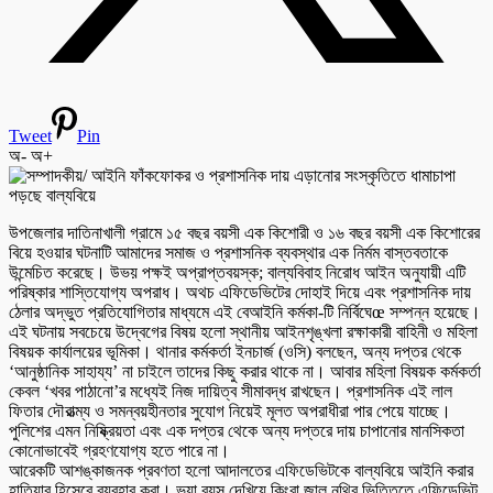
Tweet
Pin
অ-
অ+
উপজেলার দাতিনাখালী গ্রামে ১৫ বছর বয়সী এক কিশোরী ও ১৬ বছর বয়সী এক কিশোরের
বিয়ে হওয়ার ঘটনাটি আমাদের সমাজ ও প্রশাসনিক ব্যবস্থার এক নির্মম বাস্তবতাকে
উন্মেচিত করেছে। উভয় পক্ষই অপ্রাপ্তবয়স্ক; বাল্যবিবাহ নিরোধ আইন অনুযায়ী এটি
পরিষ্কার শাস্তিযোগ্য অপরাধ। অথচ এফিডেভিটের দোহাই দিয়ে এবং প্রশাসনিক দায়
ঠেলার অদ্ভুত প্রতিযোগিতার মাধ্যমে এই বেআইনি কর্মকা-টি নির্বিঘেœ সম্পন্ন হয়েছে।
এই ঘটনায় সবচেয়ে উদ্বেগের বিষয় হলো স্থানীয় আইনশৃঙ্খলা রক্ষাকারী বাহিনী ও মহিলা
বিষয়ক কার্যালয়ের ভূমিকা। থানার কর্মকর্তা ইনচার্জ (ওসি) বলছেন, অন্য দপ্তর থেকে
‘আনুষ্ঠানিক সাহায্য’ না চাইলে তাদের কিছু করার থাকে না। আবার মহিলা বিষয়ক কর্মকর্তা
কেবল ‘খবর পাঠানো’র মধ্যেই নিজ দায়িত্ব সীমাবদ্ধ রাখছেন। প্রশাসনিক এই লাল
ফিতার দৌরাত্ম্য ও সমন্বয়হীনতার সুযোগ নিয়েই মূলত অপরাধীরা পার পেয়ে যাচ্ছে।
পুলিশের এমন নিষ্ক্রিয়তা এবং এক দপ্তর থেকে অন্য দপ্তরে দায় চাপানোর মানসিকতা
কোনোভাবেই গ্রহণযোগ্য হতে পারে না।
আরেকটি আশঙ্কাজনক প্রবণতা হলো আদালতের এফিডেভিটকে বাল্যবিয়ে আইনি করার
হাতিয়ার হিসেবে ব্যবহার করা। ভুয়া বয়স দেখিয়ে কিংবা জাল নথির ভিত্তিতে এফিডেভিট