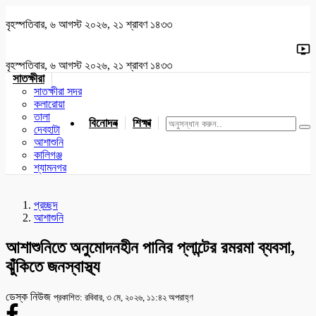
বৃহস্পতিবার, ৬ আগস্ট ২০২৬, ২১ শ্রাবণ ১৪৩৩
বৃহস্পতিবার, ৬ আগস্ট ২০২৬, ২১ শ্রাবণ ১৪৩৩
সাতক্ষীরা
সাতক্ষীরা সদর
কলারোয়া
তালা
বিনোদন
শিক্ষা
খেলাধুলা
জাতীয়
খুলনা
যশোর
দেবহাটা
আশাশুনি
কালিগঞ্জ
শ্যামনগর
প্রচ্ছদ
আশাশুনি
আশাশুনিতে অনুমোদনহীন পানির প্লান্টের রমরমা ব্যবসা,
ঝুঁকিতে জনস্বাস্থ্য
ডেস্ক নিউজ
প্রকাশিত: রবিবার, ৩ মে, ২০২৬, ১১:৪২ অপরাহ্ণ