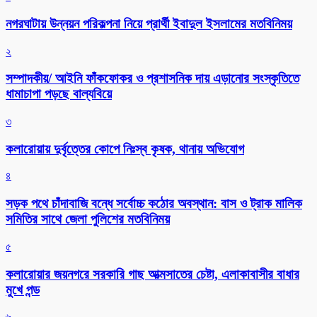
নগরঘাটায় উন্নয়ন পরিকল্পনা নিয়ে প্রার্থী ইবাদুল ইসলামের মতবিনিময়
২
সম্পাদকীয়/ আইনি ফাঁকফোকর ও প্রশাসনিক দায় এড়ানোর সংস্কৃতিতে
ধামাচাপা পড়ছে বাল্যবিয়ে
৩
কলারোয়ায় দুর্বৃত্তের কোপে নিঃস্ব কৃষক, থানায় অভিযোগ
৪
সড়ক পথে চাঁদাবাজি বন্ধে সর্বোচ্চ কঠোর অবস্থান: বাস ও ট্রাক মালিক
সমিতির সাথে জেলা পুলিশের মতবিনিময়
৫
কলারোয়ার জয়নগরে সরকারি গাছ আত্মসাতের চেষ্টা, এলাকাবাসীর বাধার
মুখে পন্ড
৬