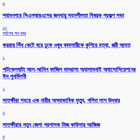
৯
শ্যামনগরে সিএনআরএসের জলবায়ু সহনশীলতা বিষয়ক প্রকল্প সভা
১০
সর্বশেষ সব খবর
কয়রায় সিঁধ কেটে ঘরে ঢুকে ওষুধ ব্যবসায়ীকে কুপিয়ে হত্যা, স্ত্রী আহত
১
পাটকেলঘাটা আল-আমিন ফাজিল মাদ্রাসা অ্যালামনাই অ্যাসোসিয়েশনের
ঈদ পুনর্মিলনী
২
সাতক্ষীরা শহরে এক নারীর অস্বাভাবিক মৃত্যু, গলিত লাশ উদ্ধার
৩
সাতক্ষীরার নতুন জেলা প্রশাসক মিজ কাউসার আজিজ
৪