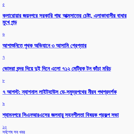
৫
কলারোয়ার জয়নগরে সরকারি গাছ আত্মসাতের চেষ্টা, এলাকাবাসীর বাধার
মুখে পন্ড
৬
আশাশুনিতে পৃথক অভিযানে ৩ আসামি গ্রেপ্তার
৭
ভোমরা বন্দর দিয়ে দুই দিনে এলো ৭১২ মেট্রিক টন কাঁচা মরিচ
৮
৭ আগস্ট: ন্যাশনাল লাইটহাউস ডে-সমুদ্রপথের নীরব পথপ্রদর্শক
৯
শ্যামনগরে সিএনআরএসের জলবায়ু সহনশীলতা বিষয়ক প্রকল্প সভা
১০
সর্বশেষ সব খবর