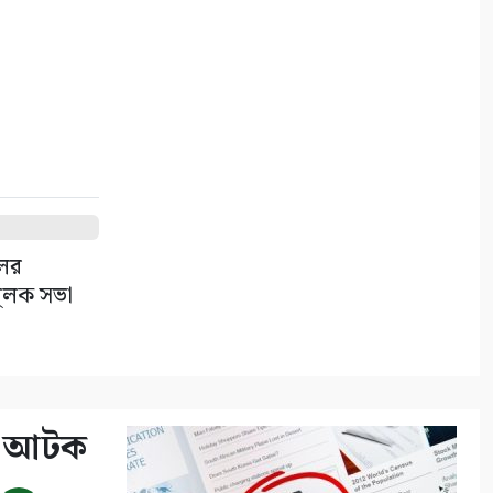
লের
তিমূলক সভা
াল আটক