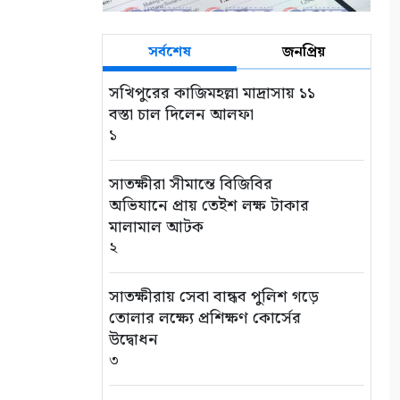
সর্বশেষ
জনপ্রিয়
সখিপুরের কাজিমহল্লা মাদ্রাসায় ১১
বস্তা চাল দিলেন আলফা
১
সাতক্ষীরা সীমান্তে বিজিবির
অভিযানে প্রায় তেইশ লক্ষ টাকার
মালামাল আটক
২
সাতক্ষীরায় সেবা বান্ধব পুলিশ গড়ে
তোলার লক্ষ্যে প্রশিক্ষণ কোর্সের
উদ্বোধন
৩