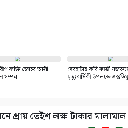
রবীণ ব্যক্তি জোহর আলী
দেবহাটায় কবি কাজী নজরু
 সম্পন্ন
মৃত্যুবার্ষিকী উপলক্ষে প্রস্তু
িযানে প্রায় তেইশ লক্ষ টাকার মালাম