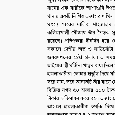
জুন) সকাল ১০টার দিকে কলিমাখালী
নামের এক নারীকে আশাশুনি উপজেলা 
থানায় একটি লিখিত এজাহার দাখিল
মৎস্য ঘেরের মালিক শাহজাহান হ
কলিমাখালী মৌজায় তাঁর পৈতৃক সূত
রয়েছে। প্রতিপক্ষরা দীর্ঘদিন ধ
সকালে দেশীয় অস্ত্র ও লাঠিসো
জবরদখলের চেষ্টা চালায়। এ সময় 
ভাইয়ের স্ত্রী মর্জিনা খাতুন বাধা দ
হামলাকারীরা লোহার হাতুড়ি দিয়ে মর
সরে যান, তবে আঘাতটি তাঁর ঘাড়ে 
বিক্রির নগদ ৫০ হাজার ৫০০ টাকা
টাকার ক্ষতিসাধন করে বলে এজাহার
আসলে হামলাকারীরা হুমকি দিয়