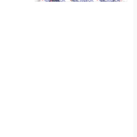
সাতক্ষীরা জেলা আইন-শৃঙ্খলা
বিষয়ক মাসিক সভা অনুষ্ঠিত
৮
সাতক্ষীরায় বৃক্ষমেলায় নজর
কাড়ছে সিদ্দিকী’স গ্রীন
টেকনোলজির পরিবেশবান্ধব
উদ্ভাবন
৯
সাতক্ষীরায় ছাত্রদল নেতাকর্মীর
ওপর সন্ত্রাসী হামলায় আহত ১০
১০