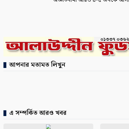
অজ্ঞাতনামা আরও ৪-৫ জনকে আসা
আপনার মতামত লিখুন
এ সম্পর্কিত আরও খবর