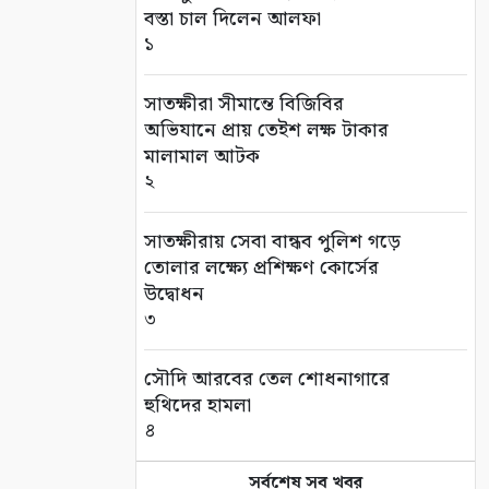
বস্তা চাল দিলেন আলফা
১
সাতক্ষীরা সীমান্তে বিজিবির
অভিযানে প্রায় তেইশ লক্ষ টাকার
মালামাল আটক
২
সাতক্ষীরায় সেবা বান্ধব পুলিশ গড়ে
তোলার লক্ষ্যে প্রশিক্ষণ কোর্সের
উদ্বোধন
৩
সৌদি আরবের তেল শোধনাগারে
হুথিদের হামলা
৪
সর্বশেষ সব খবর