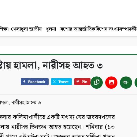
িক্ষা
খেলাধুলা
জাতীয়
খুলনা
যশোর
আন্তর্জাতিক
বিশেষ সংখ্যা
সম্পাদকী
্টায় হামলা, নারীসহ আহত ৩
অ-
Facebook
Tweet
Pin
পজেলার কলিমাখালীতে একটি মৎস্য ঘের জবরদখলের
র হামলায় নারীসহ তিনজন আহত হয়েছেন। শনিবার (১৩