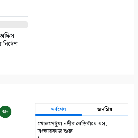
া অফিস
নির্দেশ
সর্বশেষ
জনপ্রিয়
অ+
খোলপেটুয়া নদীর বেড়িবাঁধে ধস,
সংস্কারকাজ শুরু