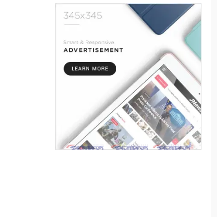
এই পৃথিবী বড়ই অভাগা
৬
“কথার ভার”
৭
শ্রাবণের বর্ষা
৮
মায়ার গভীরতা
৯
রাত শেষে দিন
১০