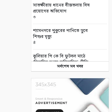
সাতক্ষীরায় ধানের বীজতলায় বিষ
প্রয়োগের অভিযোগ
৩
শ্যামনগরে পুকুরের পানিতে ডুবে
শিশুর মৃত্যু
৪
কুলিয়ার পি কে বি ফুটবল মাঠে
‘বিবাহিত বনাম অবিবাহিত’ প্রীতি
সর্বশেষ সব খবর
ম্যাচ
৫
এই পৃথিবী বড়ই অভাগা
৬
“কথার ভার”