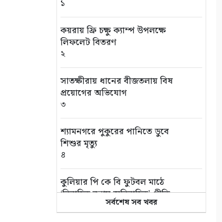
১
কয়রায় ফ্রি চক্ষু ক্যাম্প উপলক্ষে
লিফলেট বিতরণ
২
সাতক্ষীরায় ধানের বীজতলায় বিষ
প্রয়োগের অভিযোগ
৩
শ্যামনগরে পুকুরের পানিতে ডুবে
শিশুর মৃত্যু
৪
কুলিয়ার পি কে বি ফুটবল মাঠে
‘বিবাহিত বনাম অবিবাহিত’ প্রীতি
সর্বশেষ সব খবর
ম্যাচ
৫