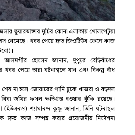
েলার তুয়ারডাঙ্গার মুচির কোনা এলাকায় খোলপেটুয়া
 ধস নেমেছে। খবর পেয়ে দ্রুত জিওটিউব ফেলে কাজ
াউবো)।
) আলমগীর হোসেন জানান, দুপুরে বেড়িবাঁধের
খবর পেয়ে তারা ঘটনাস্থলে যান এবং বিকল্প বাঁধ
 কাজ শেষ না হলে জোয়ারের পানি ঢুকে খাজরা ও বড়দল
ঘা জমির ফসল ক্ষতিগ্রস্ত হওয়ার ঝুঁকি রয়েছে।
া (ইউএনও) শ্যামানন্দ কুন্ডু জানান, তিনি ঘটনাস্থল
দ্রুত কাজ সম্পন্ন করার প্রয়োজনীয় নির্দেশনা