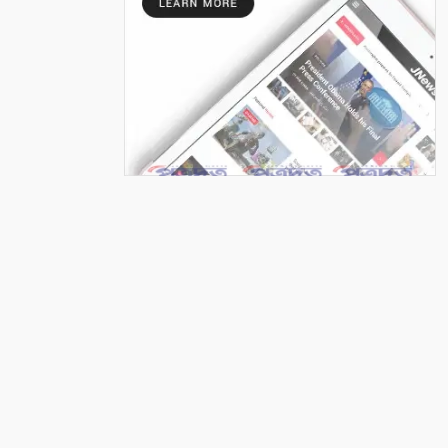
৭
শ্রাবণের বর্ষা
৮
মায়ার গভীরতা
৯
রাত শেষে দিন
১০