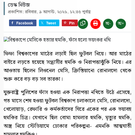
ডেস্ক নিউজ
প্রকাশিত: রবিবার, ৯ আগস্ট, ২০২৬, ১২:৪৫ পূর্বাহ্ণ
অ-
অ+
Facebook
Tweet
Pin
ফিফা বিশ্বকাপের মাঠের লড়াই ছিল ফুটবল নিয়ে। আর মাঠের
বাইরে লড়তে হয়েছে সন্ত্রাসীর হুমকি ও নিরাপত্তাঝুঁকি নিয়ে। এর
আওতায় ছিলেন লিওনেল মেসি, ক্রিস্তিয়ানো রোনালদো থেকে
শুরু করে বড় বড় সব তারকা।
যুক্তরাষ্ট্র পুলিশের ফাঁস হওয়া এক নিরাপত্তা নথিতে উঠে এসেছে,
গত মাসে শেষ হওয়া ফুটবল বিশ্বকাপ চলাকালে মেসি, রোনালদো,
খেলোয়াড়, রেফারি ও কর্মকর্তাদের ঘিরে একের পর এক ভয়াবহ
হুমকির চিত্র। যেখানে ছিল বোমা হামলার হুমকি, মৃত্যুর হুমকি,
অস্ত্র নিয়ে স্টেডিয়ামে ঢোকার পরিকল্পনা- এমনকি আত্মঘাতী
হামলার হুমকিও।