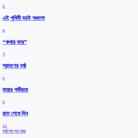
৫
এই পৃথিবী বড়ই অভাগা
৬
“কথার ভার”
৭
শ্রাবণের বর্ষা
৮
মায়ার গভীরতা
৯
রাত শেষে দিন
১০
সর্বশেষ সব খবর