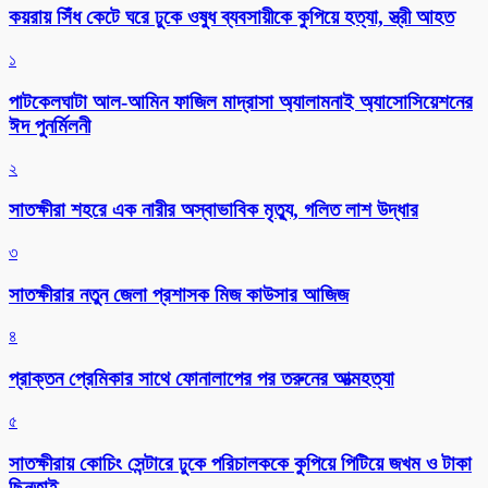
কয়রায় সিঁধ কেটে ঘরে ঢুকে ওষুধ ব্যবসায়ীকে কুপিয়ে হত্যা, স্ত্রী আহত
১
পাটকেলঘাটা আল-আমিন ফাজিল মাদ্রাসা অ্যালামনাই অ্যাসোসিয়েশনের
ঈদ পুনর্মিলনী
২
সাতক্ষীরা শহরে এক নারীর অস্বাভাবিক মৃত্যু, গলিত লাশ উদ্ধার
৩
সাতক্ষীরার নতুন জেলা প্রশাসক মিজ কাউসার আজিজ
৪
প্রাক্তন প্রেমিকার সাথে ফোনালাপের পর তরুনের আত্মহত্যা
৫
সাতক্ষীরায় কোচিং সেন্টারে ঢুকে পরিচালককে কুপিয়ে পিটিয়ে জখম ও টাকা
ছিনতাই