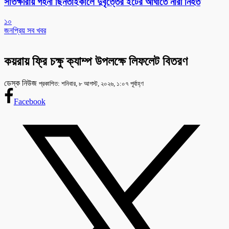
সাতক্ষীরায় গহনা ছিনতাইকালে দুর্বৃত্তের ইটের আঘাতে নারী নিহত
১০
জনপ্রিয় সব খবর
কয়রায় ফ্রি চক্ষু ক্যাম্প উপলক্ষে লিফলেট বিতরণ
ডেস্ক নিউজ
প্রকাশিত: শনিবার, ৮ আগস্ট, ২০২৬, ১:০৭ পূর্বাহ্ণ
Facebook