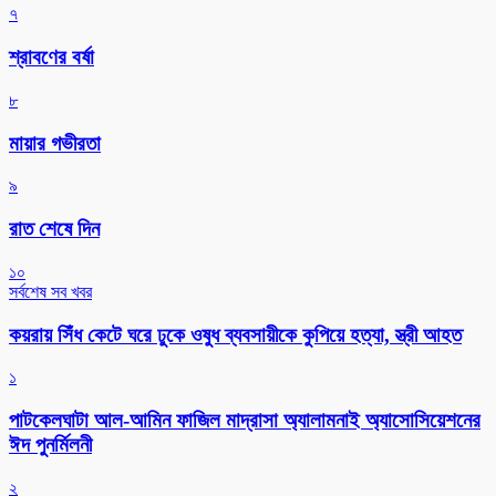
৭
শ্রাবণের বর্ষা
৮
মায়ার গভীরতা
৯
রাত শেষে দিন
১০
সর্বশেষ সব খবর
কয়রায় সিঁধ কেটে ঘরে ঢুকে ওষুধ ব্যবসায়ীকে কুপিয়ে হত্যা, স্ত্রী আহত
১
পাটকেলঘাটা আল-আমিন ফাজিল মাদ্রাসা অ্যালামনাই অ্যাসোসিয়েশনের
ঈদ পুনর্মিলনী
২