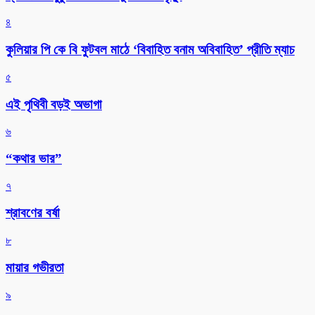
৪
কুলিয়ার পি কে বি ফুটবল মাঠে ‘বিবাহিত বনাম অবিবাহিত’ প্রীতি ম্যাচ
৫
এই পৃথিবী বড়ই অভাগা
৬
“কথার ভার”
৭
শ্রাবণের বর্ষা
৮
মায়ার গভীরতা
৯