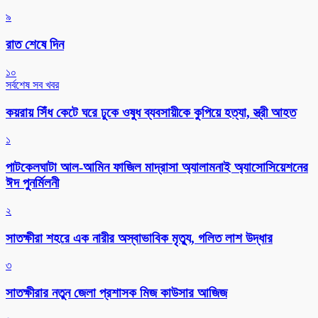
৯
রাত শেষে দিন
১০
সর্বশেষ সব খবর
কয়রায় সিঁধ কেটে ঘরে ঢুকে ওষুধ ব্যবসায়ীকে কুপিয়ে হত্যা, স্ত্রী আহত
১
পাটকেলঘাটা আল-আমিন ফাজিল মাদ্রাসা অ্যালামনাই অ্যাসোসিয়েশনের
ঈদ পুনর্মিলনী
২
সাতক্ষীরা শহরে এক নারীর অস্বাভাবিক মৃত্যু, গলিত লাশ উদ্ধার
৩
সাতক্ষীরার নতুন জেলা প্রশাসক মিজ কাউসার আজিজ