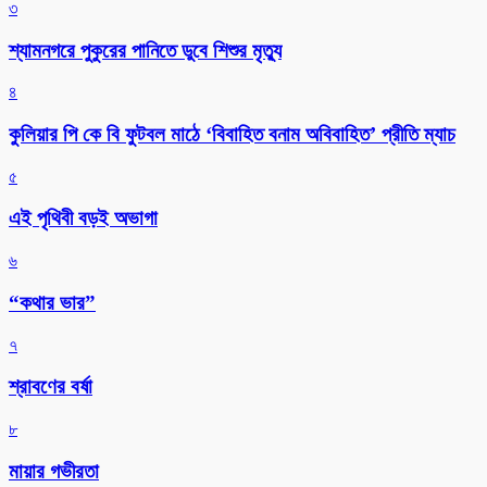
৩
শ্যামনগরে পুকুরের পানিতে ডুবে শিশুর মৃত্যু
৪
কুলিয়ার পি কে বি ফুটবল মাঠে ‘বিবাহিত বনাম অবিবাহিত’ প্রীতি ম্যাচ
৫
এই পৃথিবী বড়ই অভাগা
৬
“কথার ভার”
৭
শ্রাবণের বর্ষা
৮
মায়ার গভীরতা