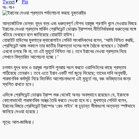
Tweet
Pin
অ-
অ+
আন্তর্জাতিক ডেস্ক: যুদ্ধ বন্ধ এবং গুরুত্বপূর্ণ নৌপথ হরমুজ প্রণালি খুলে দেওয়ার বিষয়ে
ইরানের দেওয়া প্রস্তাব মার্কিন প্রেসিডেন্ট ডোনাল্ড ট্রাম্পসহ নীতিনির্ধারকরা গুরুত্বের সঙ্গে
খতিয়ে দেখছেন বলে জানিয়েছে হোয়াইট হাউস।
হোয়াইট হাউসের মুখপাত্র ক্যারোলাইন লেভিট সাংবাদিকদের বলেন, ‘আমি নিশ্চিত করছি,
প্রেসিডেন্ট আজ সকালে তার জাতীয় নিরাপত্তা দলের সঙ্গে বৈঠকে বসেছেন। বৈঠকটি
এখনো চলছে কি না, তা এই মুহূর্তে নিশ্চিত নয়। তবে ইরানের দেওয়া প্রস্তাব নিয়ে
সেখানে বিস্তারিত আলোচনা হচ্ছে।’
চলমান যুদ্ধ বন্ধ ও হরমুজ প্রণালি পুনরায় সচল করতে ওয়াশিংটনের কাছে প্রস্তাব
পাঠিয়েছে তেহরান। তবে এতে ইরান একটি শর্ত জুড়ে দিয়েছে; তাদের দাবি অনুযায়ী,
পারমাণবিক কর্মসূচি নিয়ে বিতর্কিত আলোচনাগুলো এই মুহূর্তে নয়, বরং ভবিষ্যতের জন্য
স্থগিত রাখতে হবে।
এদিকে প্রেসিডেন্ট ডোনাল্ড ট্রাম্প শুরু থেকেই অনড় অবস্থানে রয়েছেন যে, ইরানকে
কোনোভাবেই পারমাণবিক অস্ত্র তৈরি করতে দেওয়া হবে না। মুখপাত্র লেভিট বলেন,
ইরানের বিষয়ে প্রেসিডেন্ট ট্রাম্পের ‘রেড লাইন’ বা চূড়ান্ত সীমাগুলো অত্যন্ত স্পষ্টভাবে
জানিয়ে দেওয়া হয়েছে।
সূত্র: আল-জাজিরা।