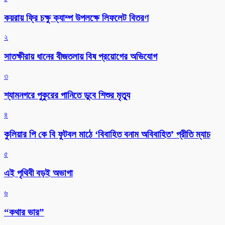
কয়রায় ফ্রি চক্ষু ক্যাম্প উপলক্ষে লিফলেট বিতরণ
২
সাতক্ষীরায় ধানের বীজতলায় বিষ প্রয়োগের অভিযোগ
৩
শ্যামনগরে পুকুরের পানিতে ডুবে শিশুর মৃত্যু
৪
কুলিয়ার পি কে বি ফুটবল মাঠে ‘বিবাহিত বনাম অবিবাহিত’ প্রীতি ম্যাচ
৫
এই পৃথিবী বড়ই অভাগা
৬
“কথার ভার”