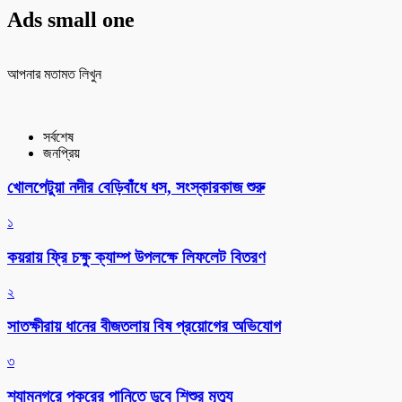
Ads small one
আপনার মতামত লিখুন
সর্বশেষ
জনপ্রিয়
খোলপেটুয়া নদীর বেড়িবাঁধে ধস, সংস্কারকাজ শুরু
১
কয়রায় ফ্রি চক্ষু ক্যাম্প উপলক্ষে লিফলেট বিতরণ
২
সাতক্ষীরায় ধানের বীজতলায় বিষ প্রয়োগের অভিযোগ
৩
শ্যামনগরে পুকুরের পানিতে ডুবে শিশুর মৃত্যু