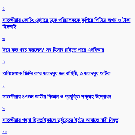
৫
সাতক্ষীরায় কোচিং সেন্টারে ঢুকে পরিচালককে কুপিয়ে পিটিয়ে জখম ও টাকা
ছিনতাই
৬
ঈদে কত খরচ করলেন? সব হিসাব চাইতে পারে এনবিআর
৭
অনিমেষকে জিম্মি করে জলদস্যু ডন বাহিনী, ৩ জলদস্যু আটক
৮
সাতক্ষীরায় ৪৭তম জাতীয় বিজ্ঞান ও প্রযুক্তি সপ্তাহ উদ্বোধন
৯
সাতক্ষীরায় গহনা ছিনতাইকালে দুর্বৃত্তের ইটের আঘাতে নারী নিহত
১০