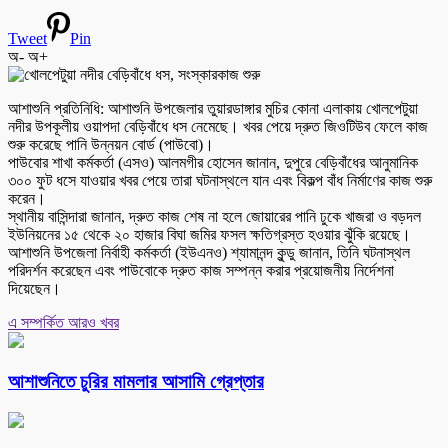
Tweet
Pin
অ-
অ+
আশাশুনি প্রতিনিধি: আশাশুনি উপজেলার তুয়ারডাঙ্গার মুচির কোনা এলাকায় খোলপেটুয়া
নদীর উপকূলীয় ওয়াপদা বেড়িবাঁধে ধস নেমেছে। খবর পেয়ে দ্রুত জিওটিউব ফেলে কাজ
শুরু করেছে পানি উন্নয়ন বোর্ড (পাউবো)।
পাউবোর শাখা কর্মকর্তা (এসও) আলমগীর হোসেন জানান, দুপুরে বেড়িবাঁধের আনুমানিক
৩০০ ফুট ধসে যাওয়ার খবর পেয়ে তারা ঘটনাস্থলে যান এবং বিকল্প বাঁধ নির্মাণের কাজ শুরু
করেন।
স্থানীয় বাসিন্দারা জানান, দ্রুত কাজ শেষ না হলে জোয়ারের পানি ঢুকে খাজরা ও বড়দল
ইউনিয়নের ১৫ থেকে ২০ হাজার বিঘা জমির ফসল ক্ষতিগ্রস্ত হওয়ার ঝুঁকি রয়েছে।
আশাশুনি উপজেলা নির্বাহী কর্মকর্তা (ইউএনও) শ্যামানন্দ কুন্ডু জানান, তিনি ঘটনাস্থল
পরিদর্শন করেছেন এবং পাউবোকে দ্রুত কাজ সম্পন্ন করার প্রয়োজনীয় নির্দেশনা
দিয়েছেন।
এ সম্পর্কিত আরও খবর
আশাশুনিতে চুরির মামলার আসামি গ্রেপ্তার