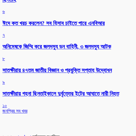
৬
ঈদে কত খরচ করলেন? সব হিসাব চাইতে পারে এনবিআর
৭
অনিমেষকে জিম্মি করে জলদস্যু ডন বাহিনী, ৩ জলদস্যু আটক
৮
সাতক্ষীরায় ৪৭তম জাতীয় বিজ্ঞান ও প্রযুক্তি সপ্তাহ উদ্বোধন
৯
সাতক্ষীরায় গহনা ছিনতাইকালে দুর্বৃত্তের ইটের আঘাতে নারী নিহত
১০
জনপ্রিয় সব খবর