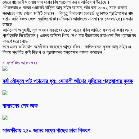
জেরে ধানের বীজতলায় ঘাস মারার বিষ প্রয়োগ করার অভিযোগ উঠেছে।
পৌরসভার ৫ নম্বর ওয়ার্ডের বাসিন্দা আবু সাইদ জানান, তাঁর বাবা ২০০২ সালে জব্বার
সরদারের কাছ থেকে জমিটি কেনেন। কিন্তু বিআরএস রেকর্ডে ভুলবশত প্রতিপক্ষের নাম
ওঠায় অতিরিক্ত জেলা ম্যাজিস্ট্রেট (এডিএম) আদালতে মামলা (নং ১৯৩৭/২৫) চলমান
রয়েছে।
অভিযোগ অনুযায়ী, মৃত জব্বার সরদারের ছেলে আব্দুর রকিব জমিতে ফসল না করার জন্য
পূর্বে হুমকি দিয়েছিলেন। এরপর জমিতে গিয়ে দেখা যায় বীজতলার চারাগুলো বিষ প্রয়োগের
কারণে মরে গেছে।
তবে এসব অভিযোগ অস্বীকার করেছেন আব্দুর রকিব। ক্ষতিগ্রস্ত কৃষক আবু সাইদ এ
বিষয়ে স্থানীয় কৃষি বিভাগ ও প্রশাসনের হস্তক্ষেপ কামনা করেছেন।
এ সম্পর্কিত আরও খবর
বর্ষা মৌসুমে পাট পচানোর ধুম: সোনালী আঁশের সুদিনের প্রত্যাশায় কৃষক
বাদাবনের শেষ ডাক
সাতক্ষীরায় ২৫০ জনের মধ্যে গাছের চারা বিতরণ