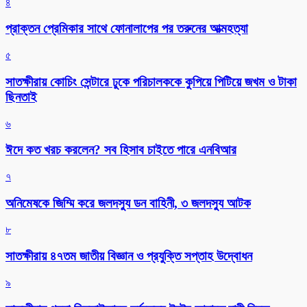
৪
প্রাক্তন প্রেমিকার সাথে ফোনালাপের পর তরুনের আত্মহত্যা
৫
সাতক্ষীরায় কোচিং সেন্টারে ঢুকে পরিচালককে কুপিয়ে পিটিয়ে জখম ও টাকা
ছিনতাই
৬
ঈদে কত খরচ করলেন? সব হিসাব চাইতে পারে এনবিআর
৭
অনিমেষকে জিম্মি করে জলদস্যু ডন বাহিনী, ৩ জলদস্যু আটক
৮
সাতক্ষীরায় ৪৭তম জাতীয় বিজ্ঞান ও প্রযুক্তি সপ্তাহ উদ্বোধন
৯