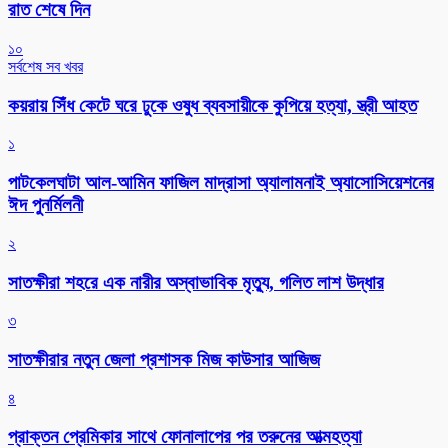
রাত শেষে দিন
১০
সর্বশেষ সব খবর
কয়রায় সিঁধ কেটে ঘরে ঢুকে ওষুধ ব্যবসায়ীকে কুপিয়ে হত্যা, স্ত্রী আহত
১
পাটকেলঘাটা আল-আমিন ফাজিল মাদ্রাসা অ্যালামনাই অ্যাসোসিয়েশনের
ঈদ পুনর্মিলনী
২
সাতক্ষীরা শহরে এক নারীর অস্বাভাবিক মৃত্যু, গলিত লাশ উদ্ধার
৩
সাতক্ষীরার নতুন জেলা প্রশাসক মিজ কাউসার আজিজ
৪
প্রাক্তন প্রেমিকার সাথে ফোনালাপের পর তরুনের আত্মহত্যা