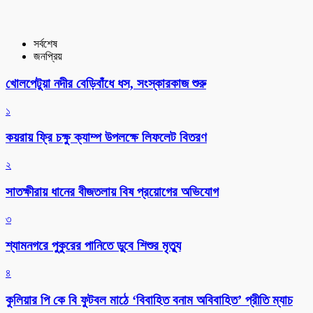
সর্বশেষ
জনপ্রিয়
খোলপেটুয়া নদীর বেড়িবাঁধে ধস, সংস্কারকাজ শুরু
১
কয়রায় ফ্রি চক্ষু ক্যাম্প উপলক্ষে লিফলেট বিতরণ
২
সাতক্ষীরায় ধানের বীজতলায় বিষ প্রয়োগের অভিযোগ
৩
শ্যামনগরে পুকুরের পানিতে ডুবে শিশুর মৃত্যু
৪
কুলিয়ার পি কে বি ফুটবল মাঠে ‘বিবাহিত বনাম অবিবাহিত’ প্রীতি ম্যাচ