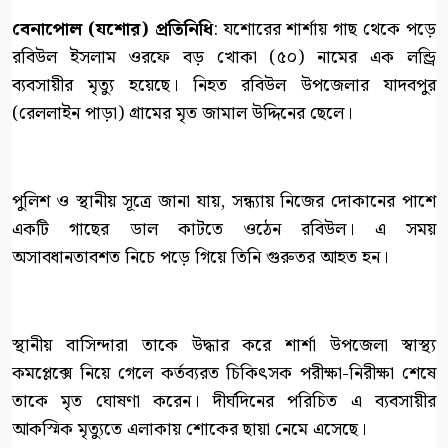
বেনাপোল (যশোর) প্রতিনিধি
: যশোরের শার্শায় গাছ থেকে পড়ে
রবিউল ইসলাম ওরফে বড় খোকা (৫০) নামের এক লন্ড্রি
ব্যবসায়ীর মৃত্যু হয়েছে। নিহত রবিউল উপজেলার যাদবপুর
(রেললাইন পাড়া) গ্রামের মৃত জামাল উদ্দিনের ছেলে।
পুলিশ ও স্থানীয় সূত্রে জানা যায়, সন্ধ্যায় নিজের দোকানের পাশে
একটি গাছের ডাল কাটতে ওঠেন রবিউল। এ সময়
অসাবধানতাবশত নিচে পড়ে গিয়ে তিনি গুরুতর আহত হন।
স্থানীয় বাসিন্দারা তাকে উদ্ধার করে শার্শা উপজেলা স্বাস্থ্য
কমপ্লেক্সে নিয়ে গেলে কর্তব্যরত চিকিৎসক পরীক্ষা-নিরীক্ষা শেষে
তাকে মৃত ঘোষণা করেন। দীর্ঘদিনের পরিচিত এ ব্যবসায়ীর
আকস্মিক মৃত্যুতে এলাকায় শোকের ছায়া নেমে এসেছে।