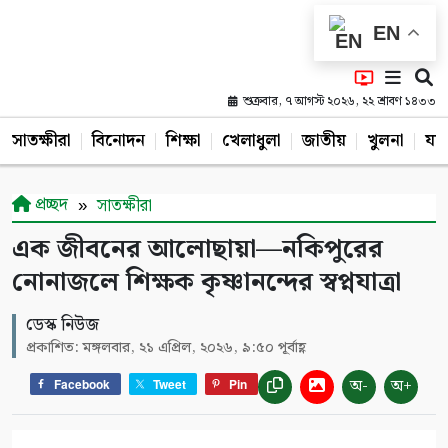
EN
শুক্রবার, ৭ আগস্ট ২০২৬, ২২ শ্রাবণ ১৪৩৩
সাতক্ষীরা
বিনোদন
শিক্ষা
খেলাধুলা
জাতীয়
খুলনা
যশ
প্রচ্ছদ
সাতক্ষীরা
এক জীবনের আলোছায়া—নকিপুরের
নোনাজলে শিক্ষক কৃষ্ণানন্দের স্বপ্নযাত্রা
ডেস্ক নিউজ
প্রকাশিত: মঙ্গলবার, ২১ এপ্রিল, ২০২৬, ৯:৫০ পূর্বাহ্ণ
অ-
অ+
Facebook
Tweet
Pin