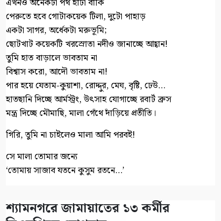
এখনও অনেকটা পথ হাঁটা বাকি
পেরুতে হবে গোটাকয়েক টিলা, দুটো পাহাড়
একটা সাগর, অর্ধেকটা মরুভূমি;
ছোটখাট কয়েকটি খরস্রোতা নদীও জানাচ্ছে আহ্বান!
তুমি হাত বাড়ালে ভাবতাম না
বিশ্বাস করো, আদৌ ভাবতাম না!
পার হয়ে যেতাম-কুয়াশা, রোদ্দুর, মেঘ, বৃষ্টি, ঢেউ…
হাতছানি দিচ্ছে আর্মস্ট্রং, উৎসাহ যোগাচ্ছে রবার্ট ব্রুস
মন্ত্র দিচ্ছে মৌমাছি, মালা গেঁথে দাঁড়িয়ে প্রতীতি।
গিরি, তুমি না চাইলেও মালা আমি পরবই!
সে মালা তোমার জন্যে
‘তোমায় সাজাব যতনে কুসুম রতনে…’
শ্যামনগরে জামায়াতের ১৩ কর্মীর