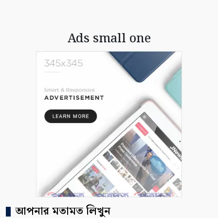
Ads small one
আপনার মতামত লিখুন