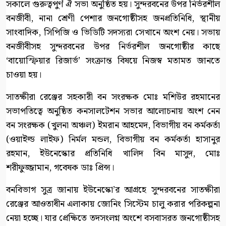
সকালে গুরুত্বপুর্ণ ঐ সভা অনুষ্ঠিত হয়। সুন্দরবনের উপর নির্ভরশীল
বনজীবী, নানা শ্রেণী পেশার জনগোষ্ঠীসহ জনপ্রতিনিধি, স্থানীয়
সাংবাদিক, সিপিজি ও ভিডিটি সদস্যরা সেখানে অংশ নেয়। সভায়
বনজীবীসহ সুন্দরবনের উপর নির্ভরশীল জনগোষ্ঠীর কাছে
‘বায়োস্ফিয়ার রিজার্ভ’ সংক্রান্ত বিষয়ে নিজস্ব মতামত জানতে
চাওয়া হয়।
সাতক্ষীরা রেঞ্জের সহকারী বন সংরক্ষক মোঃ মশিউর রহমানের
সভাপতিত্বে অনুষ্ঠিত কনসালটেশন সভার আলোচনায় অংশ নেন
বন সংরক্ষক (খুলনা অঞ্চল) ইমরান আহমেদ, বিভাগীয় বন কর্মকর্তা
(ওয়াইল্ড লাইফ) নির্মল মন্ডল, বিভাগীয় বন কর্মকর্তা হাসানুর
রহমান, ইউনেস্কোর প্রতিনিধি খালিদ বিন মাসুদ, মোঃ
শরীফুজ্জামান, গবেষক ডাঃ প্রিন্স।
বনবিভাগ সুত্র জানায় ইউনেস্কো’র আগ্রহে সুন্দরবনের সাতক্ষীরা
রেঞ্জের আওতাধীন এলাকায় জোনিং সিস্টেম চালু করার পরিকল্পনা
নেয়া হচ্ছে। যার প্রেক্ষিতে তদসংলগ্ন অংশে বসবাসরত জনগোষ্ঠীসহ