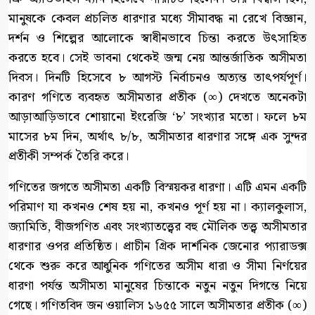
মানুষকে কেবল প্রচলিত ধারণার মধ্যে সীমাবদ্ধ না রেখে বিজ্ঞান,
দর্শন ও শিল্পের আলোকে স্বাধীনভাবে চিন্তা করতে উৎসাহিত
করতে হবে। সেই ভাবনা থেকেই জন্ম নেয় আন্তর্জাতিক অসীমতা
দিবস। দিনটি হিসেবে ৮ আগস্ট নির্বাচনও অত্যন্ত তাৎপর্যপূর্ণ।
কারণ গণিতে ব্যবহৃত অসীমতার প্রতীক (∞) দেখতে অনেকটা
আড়াআড়িভাবে শোয়ানো ইংরেজি ‘৮’ সংখ্যার মতো। ফলে ৮ম
মাসের ৮ম দিন, অর্থাৎ ৮/৮, অসীমতার ধারণার সঙ্গে এক সুন্দর
প্রতীকী সম্পর্ক তৈরি করে।
গণিতের জগতে অসীমতা একটি বিস্ময়কর ধারণা। এটি এমন একটি
পরিমাণ যা কখনও শেষ হয় না, কখনও পূর্ণ হয় না। ক্যালকুলাস,
জ্যামিতি, বীজগণিত এবং সংখ্যাতত্ত্বের বহু মৌলিক তত্ত্ব অসীমতার
ধারণার ওপর প্রতিষ্ঠিত। প্রাচীন গ্রিক দার্শনিক জেনোর প্যারাডক্স
থেকে শুরু করে আধুনিক গণিতের অসীম ধারা ও সীমা নির্ণয়ের
ধারণা পর্যন্ত অসীমতা মানুষের চিন্তাকে নতুন নতুন দিগন্তে নিয়ে
গেছে। গণিতবিদ জন ওয়ালিস ১৬৫৫ সালে অসীমতার প্রতীক (∞)