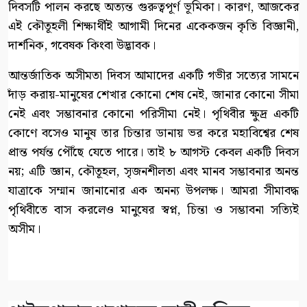
দিবসটি পালন করছে অত্যন্ত গুরুত্বপূর্ণ ভূমিকা। কারণ, আজকের
এই কৌতূহলী শিক্ষার্থীই আগামী দিনের একেকজন কৃতি বিজ্ঞানী,
দার্শনিক, গবেষক কিংবা উদ্ভাবক।
আন্তর্জাতিক অসীমতা দিবস আমাদের একটি গভীর সত্যের সামনে
দাঁড় করায়-মানুষের শেখার কোনো শেষ নেই, জানার কোনো সীমা
নেই এবং সম্ভাবনার কোনো পরিসীমা নেই। পৃথিবীর ক্ষুদ্র একটি
কোণে বসেও মানুষ তার চিন্তার ডানায় ভর করে মহাবিশ্বের শেষ
প্রান্ত পর্যন্ত পৌঁছে যেতে পারে। তাই ৮ আগস্ট কেবল একটি দিবস
নয়; এটি জ্ঞান, কৌতূহল, সৃজনশীলতা এবং মানব সম্ভাবনার অনন্ত
যাত্রাকে সম্মান জানানোর এক অনন্য উপলক্ষ। আমরা সীমাবদ্ধ
পৃথিবীতে বাস করলেও মানুষের স্বপ্ন, চিন্তা ও সম্ভাবনা সত্যিই
অসীম।