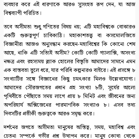
ব্যবহার করে এই ধারণাকে আরও সুসংহত রূপ দেন, যা আজ
বিশ্বব্যাপী পরিচিত।
তবে অসীমতা শুধু গণিতের বিষয় নয়; এটি মহাবিশ্বকে বোঝারও
একটি গুরুত্বপূর্ণ চাবিকাঠি। মহাকাশতত্ত্ব বা কসমোলজিতে
বিজ্ঞানীরা আজও অনুসন্ধান করছেন-মহাবিশ্বের কি কোনো শেষ
আছে, নাকি এটি সত্যিই অসীম? কোটি কোটি গ্যালাক্সি, অসংখ্য
নক্ষত্র এবং রহস্যময় ব্ল্যাক হোলের বিস্তৃতি আমাদের সামনে এমন
এক বাস্তবতা তুলে ধরে, যার পরিধি কল্পনারও বাইরে। এই প্রসঙ্গে ৮
সংখ্যাটির সঙ্গে বিজ্ঞানের কিছু চমৎকার মিলও উল্লেখযোগ্য।
আমাদের সৌরজগতের প্রধান গ্রহ সংখ্যা ৮টি, সূর্যের আলো
পৃথিবীতে পৌঁছাতে সময় লাগে প্রায় ৮ মিনিট এবং জীবনের জন্য
অপরিহার্য অক্সিজেনের পারমাণবিক সংখ্যাও ৮। এসব তথ্য
দিবসটির প্রতীকী গুরুত্বকে আরও সমৃদ্ধ করে।
দর্শনের জগতে অসীমতা মানুষের অস্তিত্ব, সময়, মহাবিশ্ব এবং
চেতনা সম্পর্কে গভীর প্রশ্ন উত্থাপন করে। মানুষ কোথা থেকে