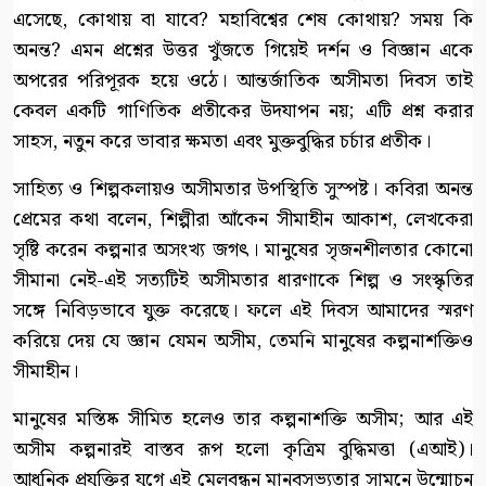
এসেছে, কোথায় বা যাবে? মহাবিশ্বের শেষ কোথায়? সময় কি
অনন্ত? এমন প্রশ্নের উত্তর খুঁজতে গিয়েই দর্শন ও বিজ্ঞান একে
অপরের পরিপূরক হয়ে ওঠে। আন্তর্জাতিক অসীমতা দিবস তাই
কেবল একটি গাণিতিক প্রতীকের উদযাপন নয়; এটি প্রশ্ন করার
সাহস, নতুন করে ভাবার ক্ষমতা এবং মুক্তবুদ্ধির চর্চার প্রতীক।
সাহিত্য ও শিল্পকলায়ও অসীমতার উপস্থিতি সুস্পষ্ট। কবিরা অনন্ত
প্রেমের কথা বলেন, শিল্পীরা আঁকেন সীমাহীন আকাশ, লেখকেরা
সৃষ্টি করেন কল্পনার অসংখ্য জগৎ। মানুষের সৃজনশীলতার কোনো
সীমানা নেই-এই সত্যটিই অসীমতার ধারণাকে শিল্প ও সংস্কৃতির
সঙ্গে নিবিড়ভাবে যুক্ত করেছে। ফলে এই দিবস আমাদের স্মরণ
করিয়ে দেয় যে জ্ঞান যেমন অসীম, তেমনি মানুষের কল্পনাশক্তিও
সীমাহীন।
মানুষের মস্তিষ্ক সীমিত হলেও তার কল্পনাশক্তি অসীম; আর এই
অসীম কল্পনারই বাস্তব রূপ হলো কৃত্রিম বুদ্ধিমত্তা (এআই)।
আধুনিক প্রযুক্তির যুগে এই মেলবন্ধন মানবসভ্যতার সামনে উন্মোচন