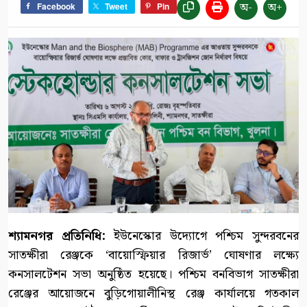
অ-
অ+
Facebook
Tweet
Pin
শ্যামনগর প্রতিনিধি:
ইউনেস্কোর উদ্যোগে পশ্চিম সুন্দরবনের
সাতক্ষীরা রেঞ্জকে ‘বায়োস্ফিয়ার রিজার্ভ’ ঘোষণার লক্ষ্যে
কনসালটেশন সভা অনুষ্ঠিত হয়েছে। পশ্চিম বনবিভাগ সাতক্ষীরা
রেঞ্জের আয়োজনে বুড়িগোয়ালীনিস্থ রেঞ্জ কার্যালয়ে গতকাল