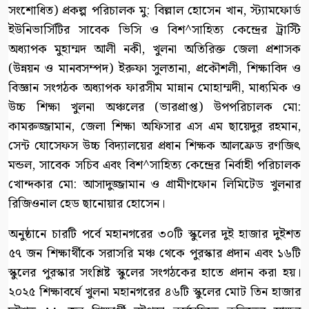
সংশোধিত) প্রকল্প পরিচালক মু: বিল্লাল হোসেন খান, স্ট্যামফোর্ড
ইউনিভার্সিটির সাবেক ভিসি ও বিশ^সাহিত্য কেন্দ্রের ট্রাস্টি
অধ্যাপক মুহাম্মদ আলী নকী, খুলনা অতিরিক্ত জেলা প্রশাসক
(উন্নয়ন ও মানবসম্পদ) ইরুফা সুলতানা, প্রকৌশলী, শিক্ষাবিদ ও
বিজ্ঞান সংগঠক অধ্যাপক ফারসীম মান্নান মোহাম্মদী, মাধ্যমিক ও
উচ্চ শিক্ষা খুলনা অঞ্চলের (ভারপ্রাপ্ত) উপপরিচালক মো:
কামরুজ্জামান, জেলা শিক্ষা অফিসার এস এম ছায়েদুর রহমান,
সেন্ট যোসেফস উচ্চ বিদ্যালয়ের প্রধান শিক্ষক আলফ্রেড রণজিৎ
মন্ডল, সাবেক সচিব এবং বিশ^সাহিত্য কেন্দ্রের নির্বাহী পরিচালক
খোন্দকার মো: আসাদুজ্জামান ও গ্রামীণফোন লিমিটেড খুলনার
রিজিওনাল হেড ছানোয়ার হোসেন।
অনুষ্ঠানে চারটি পর্বে মহানগরের ৩০টি স্কুলের দুই হাজার দুইশত
৫৭ জন শিক্ষার্থীকে সরাসরি মঞ্চ থেকে পুরস্কার প্রদান এবং ১৬টি
স্কুলের পুরস্কার সংশ্লিষ্ট স্কুলের সংগঠকের হাতে প্রদান করা হয়।
২০২৫ শিক্ষাবর্ষে খুলনা মহানগরের ৪৬টি স্কুলের মোট তিন হাজার