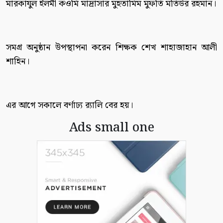
মারকাযুল ইলমী কওমি মাদ্রাসার মুহতামিম মুফতি মতিউর রহমান।
সমগ্র অনুষ্ঠান উপস্থাপনা করেন শিক্ষক শেখ শাহাজাহান আলী
শাহিন।
এর আগে সকালে বর্ণাঢ্য র‌্যালি বের হয়।
Ads small one