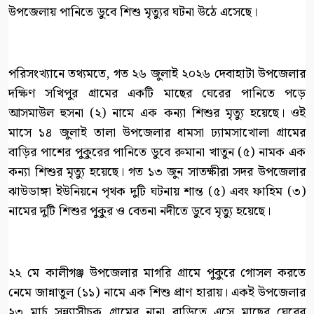
উপজেলায় পানিতে ডুবে শিশু মৃত্যুর ঘটনা উঠে এসেছে।
পরিসংখ্যানে তথ্যমতে, গত ২৬ জুলাই ২০২৬ দেবাহাটা উপজেলার
দক্ষিণ সখিপুর গ্রামের একটি মাছের ঘেরের পানিতে পড়ে
আসমাউল হুসনা (২) নামে এক কন্যা শিশুর মৃত্যু হয়েছে। ওই
মাসে ১৪ জুলাই তালা উপজেলার ধামসা ঢ্যামসাখোলা গ্রামের
বাড়ির পাশের পুকুরের পানিতে ডুবে রুমানা খাতুন (৫) নামক এক
কন্যা শিশুর মৃত্যু হয়েছে। গত ১৩ জুন সাতক্ষীরা সদর উপজেলার
ঝাউডাঙ্গা ইউনিয়নে পৃথক দুটি ঘটনায় শান্ত (৫) এবং ফাহিম (৩)
নামের দুটি শিশুর পুকুর ও বেতনা নদীতে ডুবে মৃত্যু হয়েছে।
২২ মে কালীগঞ্জ উপজেলার মাগরি গ্রামে পুকুরে গোসল করতে
নেমে জান্নাতুল (১১) নামে এক শিশু প্রাণ হারায়। একই উপজেলার
২৩ মার্চ সন্ন্যাসীচক গ্রামের নানা বাড়িতে এসে মাছের ঘেরের