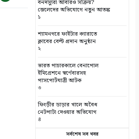
বিক্ষোভ মিছিল
বনদস্যুরা আবারও সক্রিয়?
১০
জেলেদের অভিযোগে নতুন আতঙ্ক
১
শ্যামনগরে ফাইটার ক্যারাতে
ক্লাবের বেল্ট প্রদান অনুষ্ঠান
২
ভারত পাচারকালে বেনাপোল
ইমিগ্রেশনে স্বর্ণেবারসহ
পাসপোর্টযাত্রী আটক
৩
ফিংড়ীর ডাড়ার খালে অবৈধ
নেটপাটা দেওয়ার অভিযোগ
৪
সর্বশেষ সব খবর
তালায় বিল থেকে যুবকের মৃতদেহ