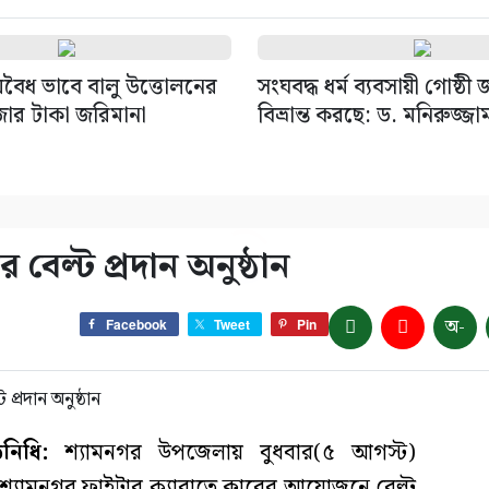
বৈধ ভাবে বালু উত্তোলনের
সংঘবদ্ধ ধর্ম ব্যবসায়ী গোষ্ঠী
জার টাকা জরিমানা
বিভ্রান্ত করছে: ড. মনিরুজ্জা
 বেল্ট প্রদান অনুষ্ঠান
অ-
Facebook
Tweet
Pin
িনিধি:
শ্যামনগর উপজেলায় বুধবার(৫ আগস্ট)
্যামনগর ফাইটার ক্যারাতে ক্লাবের আয়োজনে বেল্ট