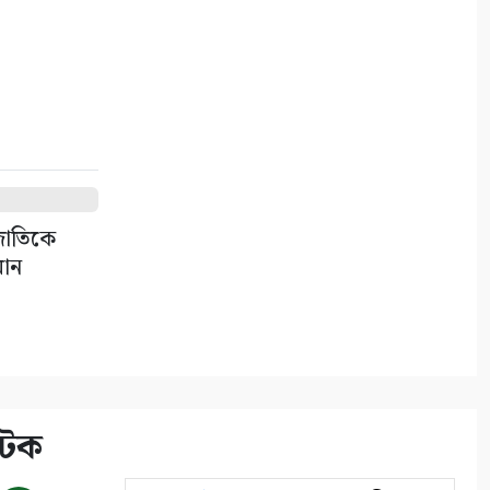
গণঅভ্যুত্থানের দ্বিতীয় বর্ষপূর্তি
উপলক্ষে সাতক্ষীরায় বিএনপির
র‌্যালি ও আলোচনা সভা
৬
সাতক্ষীরায় ছাত্রশিবিরের ম্যারাথন
র‌্যালি
৭
 জাতিকে
সাতক্ষীরায় জুলাই গণঅভ্যুত্থানের
মান
শহীদ পরিবার ও আহতদের মাঝে
সম্মানি প্রদান
৮
নদী থেকে অবৈধ ভাবে বালু
উত্তোলনের দায়ে ৫০ হাজার টাকা
আটক
জরিমানা
৯