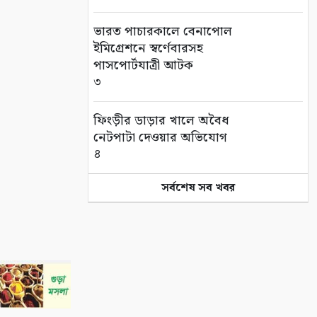
ভারত পাচারকালে বেনাপোল
ইমিগ্রেশনে স্বর্ণেবারসহ
পাসপোর্টযাত্রী আটক
৩
ফিংড়ীর ডাড়ার খালে অবৈধ
নেটপাটা দেওয়ার অভিযোগ
৪
সর্বশেষ সব খবর
তালায় বিল থেকে যুবকের মৃতদেহ
উদ্ধার
৫
গণঅভ্যুত্থানের দ্বিতীয় বর্ষপূর্তি
উপলক্ষে সাতক্ষীরায় বিএনপির
র‌্যালি ও আলোচনা সভা
৬