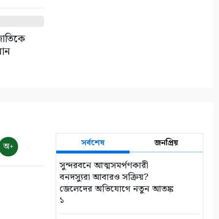
উত্তোলনের দায়ে ৫০ হাজার টাকা
জরিমানা
৯
 জাতিকে
মান
সাতক্ষীরায় জুলাই গণঅভ্যুত্থানের
দ্বিতীয় বার্ষিকী উপলক্ষে
জামায়াতের বিক্ষোভ মিছিল
১০
সর্বশেষ
জনপ্রিয়
অ+
সুন্দরবনে আত্মসমর্পণকারী
বনদস্যুরা আবারও সক্রিয়?
জেলেদের অভিযোগে নতুন আতঙ্ক
১