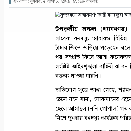
প্রকাশিত: বুধবার, ৫ আগস্ট, ২০২৬, ১১:৩৯ অপরাহ্ণ
উপকূলীয় অঞ্চল (শ্যামনগর) প্
সাবেক বনদস্যু আবারও বিভিন্ন 
চাঁদাবাজিতে জড়িয়ে পড়েছেন বলে
পর সম্প্রতি ফিরে আসা কয়েক
সংশ্লিষ্ট আইনশৃঙ্খলা বাহিনী বা 
বক্তব্য পাওয়া যায়নি।
অভিযোগ সূত্রে জানা গেছে, শ্য
ছেলে ননে সানা, লোকমানের ছেল
ছেলে আসাদুল (ননি গোপাল) গত কয়
মিশে পুনরায় বনদস্যু কার্যক্রম পর