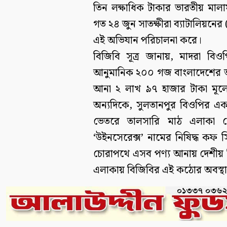
তিন লক্ষাধিক টাকার ভারতীয় মালাম
গত ২৪ জুন সাতক্ষীরা ব্যাটালিয়নে
এই অভিযান পরিচালনা করে।
বিজিবি সূত্র জানায়, মাদরা ব
আনুমানিক ২০০ গজ বাংলাদেশের অভ্য
আনা ২ লাখ ৯৭ হাজার টাকা মূল্য
অন্যদিকে, সুলতানপুর বিওপির এ
ভেতরে তালসারি মাঠ এলাকা থ
‘উইনসেরেক্স’ নামের নিষিদ্ধ কফ স
চোরাপথে এসব পণ্য আনায় দেশীয় শিল্প ক্
এলাকায় বিজিবির এই কঠোর অবস্থানক