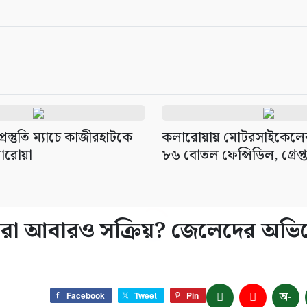
্রস্তুতি ম্যাচে কাজীরহাটকে
কলারোয়ায় মোটরসাইকেলের 
লারোয়া
৮৬ বোতল ফেন্সিডিল, গ্রেপ্
স্যুরা আবারও সক্রিয়? জেলেদের অভ
অ-
Facebook
Tweet
Pin