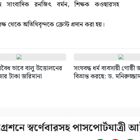
সাংবাদিক রনজিৎ বর্মন, শিক্ষক কওছারসহ
পক্ষ থেকে অতিথিবৃন্দকে ক্রেস্ট প্রদান করা হয়।
বৈধ ভাবে বালু উত্তোলনের
সংঘবদ্ধ ধর্ম ব্যবসায়ী গোষ্ঠী
জার টাকা জরিমানা
বিভ্রান্ত করছে: ড. মনিরুজ্জা
েশনে স্বর্ণেবারসহ পাসপোর্টযাত্রী 