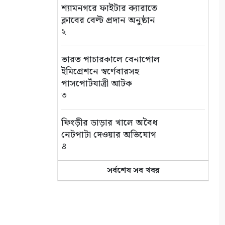
শ্যামনগরে ফাইটার ক্যারাতে
ক্লাবের বেল্ট প্রদান অনুষ্ঠান
২
ভারত পাচারকালে বেনাপোল
ইমিগ্রেশনে স্বর্ণেবারসহ
পাসপোর্টযাত্রী আটক
৩
ফিংড়ীর ডাড়ার খালে অবৈধ
নেটপাটা দেওয়ার অভিযোগ
৪
সর্বশেষ সব খবর
তালায় বিল থেকে যুবকের মৃতদেহ
উদ্ধার
৫