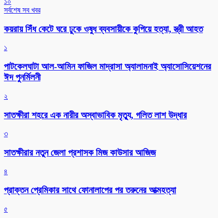
১০
সর্বশেষ সব খবর
কয়রায় সিঁধ কেটে ঘরে ঢুকে ওষুধ ব্যবসায়ীকে কুপিয়ে হত্যা, স্ত্রী আহত
১
পাটকেলঘাটা আল-আমিন ফাজিল মাদ্রাসা অ্যালামনাই অ্যাসোসিয়েশনের
ঈদ পুনর্মিলনী
২
সাতক্ষীরা শহরে এক নারীর অস্বাভাবিক মৃত্যু, গলিত লাশ উদ্ধার
৩
সাতক্ষীরার নতুন জেলা প্রশাসক মিজ কাউসার আজিজ
৪
প্রাক্তন প্রেমিকার সাথে ফোনালাপের পর তরুনের আত্মহত্যা
৫