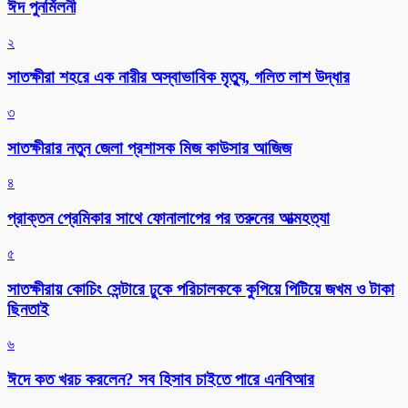
ঈদ পুনর্মিলনী
২
সাতক্ষীরা শহরে এক নারীর অস্বাভাবিক মৃত্যু, গলিত লাশ উদ্ধার
৩
সাতক্ষীরার নতুন জেলা প্রশাসক মিজ কাউসার আজিজ
৪
প্রাক্তন প্রেমিকার সাথে ফোনালাপের পর তরুনের আত্মহত্যা
৫
সাতক্ষীরায় কোচিং সেন্টারে ঢুকে পরিচালককে কুপিয়ে পিটিয়ে জখম ও টাকা
ছিনতাই
৬
ঈদে কত খরচ করলেন? সব হিসাব চাইতে পারে এনবিআর