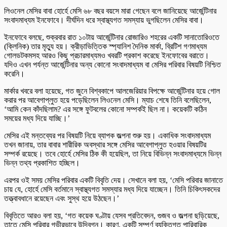
লিওনেল মেসির বাবা হোর্হে মেসি ৬৮ বছর বয়সে মারা গেছেন বলে জানিয়েছে আর্জেন্টিনার
সংবাদমাধ্যম ইনফোবে। দীর্ঘদিন ধরে স্বাস্থ্যগত সমস্যায় ভুগছিলেন মেসির বাবা।
ইনফোবে বলছে, শুক্রবার রাত ১০টায় আর্জেন্টিনার রোজারিও শহরের একটি সানাতোরিওতে
(ক্লিনিক) তার মৃত্যু হয়। ক্রীড়াভিত্তিক স্প্যানিশ দৈনিক মার্কা, ব্রিটিশ গণমাধ্যম
গোলডটকমসহ আরও কিছু প্রচারমাধ্যমও খবরটি প্রকাশ করেছে ইনফোবের বরাতে।
যদিও এখন পর্যন্ত আর্জেন্টিনার অন্য কোনো সংবাদমাধ্যম বা মেসির পরিবার বিষয়টি নিশ্চিত
করেনি।
মার্কার খবরে বলা হয়েছে, গত জুনে বিশ্বকাপে আলজেরিয়ার বিপক্ষে আর্জেন্টিনার হয়ে গোল
করার পর আবেগাপ্লুত হয়ে পড়েছিলেন লিওনেল মেসি। ম্যাচ শেষে তিনি বলেছিলেন,
‘আমি কেন কাঁদছিলাম? এর সঙ্গে ফুটবলের কোনো সম্পর্কই ছিল না। কয়েকটি কঠিন
সময়ের মধ্য দিয়ে যাচ্ছি।’
মেসির এই মন্তব্যের পর বিষয়টি নিয়ে ব্যাপক জল্পনা শুরু হয়। একাধিক সংবাদমাধ্যম
তখন জানায়, তার বাবার শারীরিক অবস্থার সঙ্গে মেসির আবেগাপ্লুত হওয়ার বিষয়টির
সম্পর্ক রয়েছে। তবে হোর্হে মেসির ঠিক কী হয়েছিল, তা নিয়ে বিভিন্ন সংবাদমাধ্যমে ভিন্ন
ভিন্ন তথ্য প্রকাশিত হচ্ছিল।
এরপর ওই সময় মেসির পরিবার একটি বিবৃতি দেয়। সেখানে বলা হয়, ‘মেসি পরিবার জানাতে
চায় যে, হোর্হে মেসি বর্তমানে স্বাস্থ্যগত সমস্যার মধ্য দিয়ে যাচ্ছেন। তিনি চিকিৎসকদের
তত্ত্বাবধানে রয়েছেন এবং সুস্থ হয়ে উঠছেন।’
বিবৃতিতে আরও বলা হয়, ‘গত কয়েক ঘণ্টায় যেসব প্রতিবেদন, গুজব ও জল্পনা ছড়িয়েছে,
তাতে মেসি পরিবার গভীরভাবে উদ্বিগ্ন। কারণ, একটি সম্পূর্ণ ব্যক্তিগত পারিবারিক