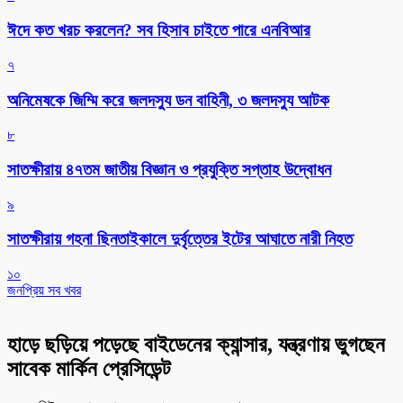
ঈদে কত খরচ করলেন? সব হিসাব চাইতে পারে এনবিআর
৭
অনিমেষকে জিম্মি করে জলদস্যু ডন বাহিনী, ৩ জলদস্যু আটক
৮
সাতক্ষীরায় ৪৭তম জাতীয় বিজ্ঞান ও প্রযুক্তি সপ্তাহ উদ্বোধন
৯
সাতক্ষীরায় গহনা ছিনতাইকালে দুর্বৃত্তের ইটের আঘাতে নারী নিহত
১০
জনপ্রিয় সব খবর
হাড়ে ছড়িয়ে পড়েছে বাইডেনের ক্যান্সার, যন্ত্রণায় ভুগছেন
সাবেক মার্কিন প্রেসিডেন্ট