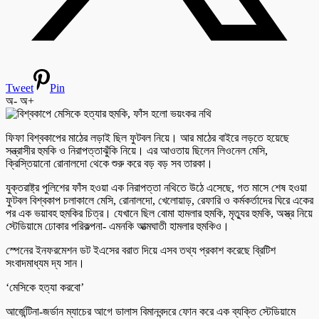
Tweet
Pin
অ-
অ+
ফিফা বিশ্বকাপের মাঠের লড়াই ছিল ফুটবল নিয়ে। আর মাঠের বাইরে লড়তে হয়েছে
সন্ত্রাসীর হুমকি ও নিরাপত্তাঝুঁকি নিয়ে। এর আওতায় ছিলেন লিওনেল মেসি,
ক্রিস্তিয়ানো রোনালদো থেকে শুরু করে বড় বড় সব তারকা।
যুক্তরাষ্ট্র পুলিশের ফাঁস হওয়া এক নিরাপত্তা নথিতে উঠে এসেছে, গত মাসে শেষ হওয়া
ফুটবল বিশ্বকাপ চলাকালে মেসি, রোনালদো, খেলোয়াড়, রেফারি ও কর্মকর্তাদের ঘিরে একের
পর এক ভয়াবহ হুমকির চিত্র। যেখানে ছিল বোমা হামলার হুমকি, মৃত্যুর হুমকি, অস্ত্র নিয়ে
স্টেডিয়ামে ঢোকার পরিকল্পনা- এমনকি আত্মঘাতী হামলার হুমকিও।
স্পেনের ইনফরমেশন ডট ইএসের বরাত দিয়ে এসব তথ্য প্রকাশ করেছে ব্রিটিশ
সংবাদমাধ্যম দ্য সান।
‘মেসিকে হত্যা করবো’
আর্জেন্টিনা-জর্ডান ম্যাচের আগে ডালাস বিমানবন্দরে ফোন করে এক ব্যক্তি স্টেডিয়ামে