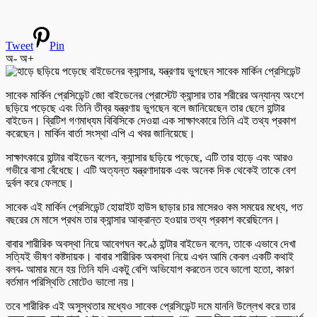
Tweet
Pin
অ-
অ+
সাবেক মার্কিন প্রেসিডেন্ট জো বাইডেনের প্রোস্টেট ক্যান্সার তার শরীরের অন্যান্য অংশে
ছড়িয়ে পড়েছে এবং তিনি তীব্র যন্ত্রণায় ভুগছেন বলে জানিয়েছেন তার ছেলে হান্টার
বাইডেন। ব্রিটিশ গণমাধ্যম বিবিসিকে দেওয়া এক সাক্ষাৎকারে তিনি এই তথ্য প্রকাশ
করেছেন। মার্কিন বার্তা সংস্থা এপি এ খবর জানিয়েছে।
সাক্ষাৎকারে হান্টার বাইডেন বলেন, ক্যান্সার ছড়িয়ে পড়েছে, এটি তার হাড়ে এবং আরও
গভীরে বাসা বেঁধেছে। এটি অত্যন্ত যন্ত্রণাদায়ক এবং অনেক দিক থেকেই তাকে বেশ
দুর্বল করে ফেলছে।
সাবেক এই মার্কিন প্রেসিডেন্ট হোয়াইট হাউস ছাড়ার চার মাসেরও কম সময়ের মধ্যে, গত
বছরের মে মাসে প্রথম তার ক্যান্সার আক্রান্ত হওয়ার তথ্য প্রকাশ করেছিলেন।
বাবার শারীরিক অবস্থা নিয়ে আবেগঘন কণ্ঠে হান্টার বাইডেন বলেন, তাকে এভাবে দেখা
সত্যিই ভীষণ কষ্টদায়ক। বাবার শারীরিক অবস্থা নিয়ে এখন আমি কেবল একটি কথাই
বলব- আমার মনে হয় তিনি যদি একটু বেশি অভিযোগ করতেন তবে ভালো হতো, কারণ
বর্তমান পরিস্থিতি মোটেও ভালো নয়।
তবে শারীরিক এই অসুস্থতার মধ্যেও সাবেক প্রেসিডেন্ট দমে যাননি উল্লেখ করে তার