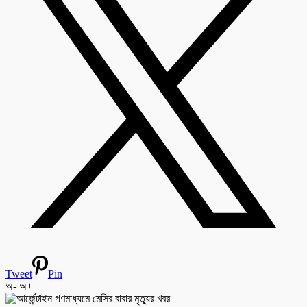
Tweet
Pin
অ-
অ+