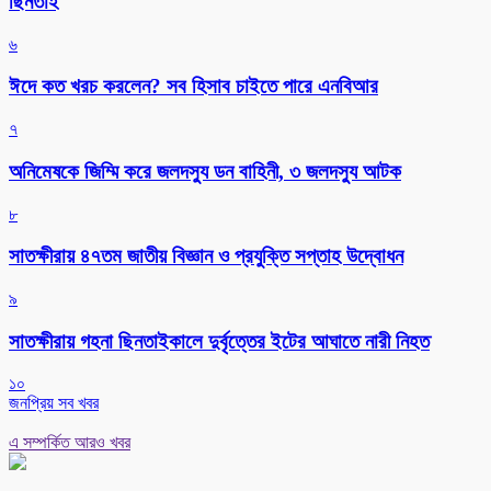
ছিনতাই
৬
ঈদে কত খরচ করলেন? সব হিসাব চাইতে পারে এনবিআর
৭
অনিমেষকে জিম্মি করে জলদস্যু ডন বাহিনী, ৩ জলদস্যু আটক
৮
সাতক্ষীরায় ৪৭তম জাতীয় বিজ্ঞান ও প্রযুক্তি সপ্তাহ উদ্বোধন
৯
সাতক্ষীরায় গহনা ছিনতাইকালে দুর্বৃত্তের ইটের আঘাতে নারী নিহত
১০
জনপ্রিয় সব খবর
এ সম্পর্কিত আরও খবর