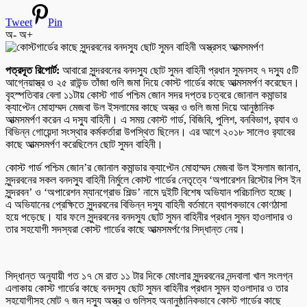
Tweet
Pin
অ-
অ+
পত্রদূত রিপোর্ট:
আবারো সুন্দরবনের বনদস্যু ছোট সুমন বাহিনী প্রধান সুমনসহ ৭ দস্যু ৫টি
আগ্নেয়াস্ত্র ও ২৫ রাউন্ড তাঁজা গুলি জমা দিয়ে কোস্ট গার্ডের কাছে আত্মসমর্পণ করেছেন।
বৃহস্পতিবার বেলা ১১টায় কোস্ট গার্ড পশ্চিম জোন সদর দপ্তর চত্বরে জোনাল কমান্ডার
ক্যাপ্টেন মোহাম্মদ মেজবা উল ইসলামের কাছে অস্ত্র ও গুলি জমা দিয়ে আনুষ্ঠানিক
আত্মসমর্পণ করেন এ দস্যু বাহিনী। এ সময় কোস্ট গার্ড, বিজিবি, পুলিশ, বনবিভাগ, র‌্যাব ও
বিভিন্ন গোয়েন্দা সংস্থার কর্মকর্তারা উপস্থিত ছিলেন। এর আগে ২০১৮ সালেও র‌্যাবের
কাছে আত্মসমর্পণ করেছিলেন ছোট সুমন বাহিনী।
কোস্ট গার্ড পশ্চিম জোন’র জোনাল কমান্ডার ক্যাপ্টেন মোহাম্মদ মেজবা উল ইসলাম জানান,
সুন্দরবনের সকল বনদস্যু বাহিনী নির্মুলে কোস্ট গার্ডের নেতৃত্বে ‘অপারেশন রিস্টোর পিস ইন
সুন্দরবন’ ও ‘অপারেশন ম্যানগ্রোভ শিল্ড’ নামে দুইটি বিশেষ অভিযান পরিচালিত হচ্ছে।
এ অভিযানের প্রেক্ষিতে সুন্দরবনের বিভিন্ন দস্যু বাহিনী বর্তমানে ব্যাপকভাবে কোণঠাসা
হয়ে পড়েছে। যার ফলে সুন্দরবনের বনদস্যু ছোট সুমন বাহিনীর প্রধান সুমন হাওলাদার ও
তার সহযোগী সদস্যরা কোস্ট গার্ডের কাছে আত্মসমর্পণের সিদ্ধান্ত নেয়।
সিদ্ধান্ত অনুযায়ী গত ১৭ মে রাত ১১ টার দিকে মোংলার সুন্দরবনের নন্দবালা খাল সংলগ্ন
এলাকায় কোস্ট গার্ডের কাছে বনদস্যু ছোট সুমন বাহিনীর প্রধান সুমন হাওলাদার ও তার
সহযোগীসহ মোট ৭ জন দস্যু অস্ত্র ও গুলিসহ অনানুষ্ঠানিকভাবে কোস্ট গার্ডের কাছে