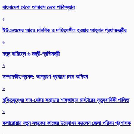
বাংলাদেশ থেকে আনারস নেবে পাকিস্তান
৫
ইউএনওদের আরও মানবিক ও দায়িত্বশীল হওয়ার আহ্বান প্রধানমন্ত্রীর
৬
নতুন দায়িত্বে ৬ মন্ত্রী-প্রতিমন্ত্রী
৭
সম্পাদকীয়/প্রসঙ্গ: আশ্রয়ণ প্রকল্পে চরম অনিয়ম
৮
মুক্তিযুদ্ধের সাব-সেক্টর কমান্ডার শাহজাহান মাস্টারের মৃত্যুবার্ষিকী পালিত
৯
কলারোয়ায় নতুন সড়কের কাজের উদ্বোধন করলেন জেলা পরিষদ প্রশাসক