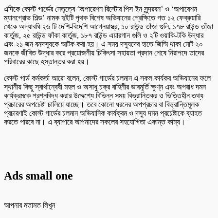
এদিকে কোস্ট গার্ডের নেতৃত্বে ‘অপারেশন রিস্টোর পিস ইন সুন্দরবন’ ও ‘অপারেশন
ম্যানগ্রোভ শিল্ড’ নামক দুইটি পৃথক বিশেষ অভিযানের প্রেক্ষিতে গত ১২ ফেব্রুয়ারি
থেকে অদ্যাবধি ২৬ টি দেশি-বিদেশি আগ্নেয়াস্ত্র, ১০ রাউন্ড তাঁজা গুলি, ১৭৮ রাউন্ড তাঁজা
কার্তুজ, ২৫ রাউন্ড ফাঁকা কার্তুজ, ১৮৭ রাউন্ড এয়ারগান গুলি ও ২টি ওয়াকি-টকি উদ্ধার
এবং ২১ জন বনদস্যুকে আটক করা হয়। এ সময় দস্যুদের হাতে জিম্মি থাকা মোট ২০
জনকে জীবিত উদ্ধার করে প্রয়োজনীয় চিকিৎসা সহায়তা প্রদান শেষে নিরাপদে তাদের
পরিবারের কাছে হস্তান্তর করা হয়।
কোস্ট গার্ড কর্মকর্তা আরো বলেন, কোস্ট গার্ডের চলমান এ সকল কার্যকর অভিযানের ফলে
স্থানীয় কিছু স্বার্থান্বেষী মহল ও অসাধু চক্র বাহিনীর ভাবমূর্তি ক্ষুণ্ন এবং অপরাধ দমন
কার্যক্রমকে প্রশ্নবিদ্ধ করার উদ্দেশ্যে বিভিন্ন সময় বিভ্রান্তিকর ও ভিত্তিহীন তথ্য
প্রচারের অপচেষ্টা চালিয়ে যাচ্ছে। তবে কোনো ধরনের অপপ্রচার বা বিভ্রান্তিমূলক
প্রচারণাই কোস্ট গার্ডের চলমান অভিযানিক কার্যক্রম ও দস্যু দমন প্রচেষ্টাকে ব্যাহত
করতে পারবে না। এ ব্যাপারে আপনাদের সকলের সহযোগিতা একান্ত কাম্য।
Ads small one
আপনার মতামত লিখুন