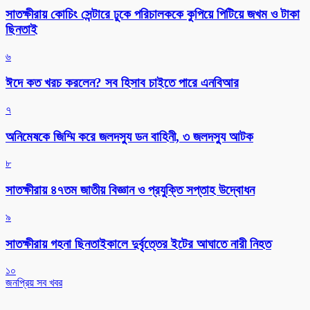
সাতক্ষীরায় কোচিং সেন্টারে ঢুকে পরিচালককে কুপিয়ে পিটিয়ে জখম ও টাকা
ছিনতাই
৬
ঈদে কত খরচ করলেন? সব হিসাব চাইতে পারে এনবিআর
৭
অনিমেষকে জিম্মি করে জলদস্যু ডন বাহিনী, ৩ জলদস্যু আটক
৮
সাতক্ষীরায় ৪৭তম জাতীয় বিজ্ঞান ও প্রযুক্তি সপ্তাহ উদ্বোধন
৯
সাতক্ষীরায় গহনা ছিনতাইকালে দুর্বৃত্তের ইটের আঘাতে নারী নিহত
১০
জনপ্রিয় সব খবর