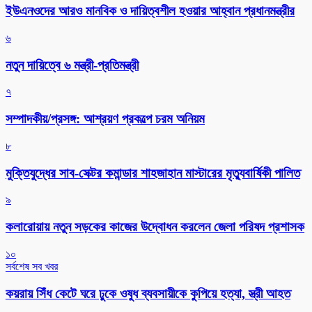
ইউএনওদের আরও মানবিক ও দায়িত্বশীল হওয়ার আহ্বান প্রধানমন্ত্রীর
৬
নতুন দায়িত্বে ৬ মন্ত্রী-প্রতিমন্ত্রী
৭
সম্পাদকীয়/প্রসঙ্গ: আশ্রয়ণ প্রকল্পে চরম অনিয়ম
৮
মুক্তিযুদ্ধের সাব-সেক্টর কমান্ডার শাহজাহান মাস্টারের মৃত্যুবার্ষিকী পালিত
৯
কলারোয়ায় নতুন সড়কের কাজের উদ্বোধন করলেন জেলা পরিষদ প্রশাসক
১০
সর্বশেষ সব খবর
কয়রায় সিঁধ কেটে ঘরে ঢুকে ওষুধ ব্যবসায়ীকে কুপিয়ে হত্যা, স্ত্রী আহত