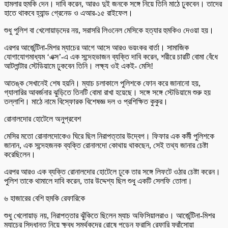
হামলার হুমকি দেন। দাবি করেন, আরও দুই জনকে সঙ্গে নিয়ে তিনি মাঠে ঢুকবেন। তাদের
হাতে থাকবে হ্যান্ড গ্রেনেড ও এআর-১৫ রাইফেল।
শুধু পুলিশ বা খেলোয়াড়দের নয়, সরাসরি লিওনেল মেসিকে হত্যার হুমকিও দেওয়া হয়।
এরপর আর্জেন্টিনা-মিশর ম্যাচের আগে আসে আরও ভয়ংকর বার্তা। সামাজিক
যোগাযোগমাধ্যম ‘এক্স’-এ এক সন্দেহভাজন ব্যক্তি দাবি করেন, শরীরে চারটি বোমা বেঁধে
আটলান্টার স্টেডিয়ামে ঢুকবেন তিনি। লক্ষ্য ওই একই- মেসি!
আতঙ্ক সেখানেই শেষ হয়নি। ম্যাচ চলাকালে পুলিশকে ফোন করে জানানো হয়,
গ্যালারির আবর্জনার ঝুড়িতে তিনটি বোমা রাখা হয়েছে। সঙ্গে সঙ্গে স্টেডিয়ামে শুরু হয়
তল্লাশি। মাঠে নামে বিস্ফোরক বিশেষজ্ঞ দল ও প্রশিক্ষিত কুকুর।
রোনালদোর হোটেলে অনুপ্রবেশ
মেসির মতো রোনালদোকেও ঘিরে ছিল নিরাপত্তার উদ্বেগ। ফিফার এক কর্মী পুলিশকে
জানান, এক সন্দেহজনক ব্যক্তি রোনালদো কোথায় থাকছেন, সেই তথ্য জানার চেষ্টা
করেছিলেন।
এরপর আরও এক ব্যক্তি রোনালদোর হোটেলে ঢুকে তার সঙ্গে লিফটে ওঠার চেষ্টা করেন।
পুলিশ তাকে থামালে দাবি করেন, তার উদ্দেশ্য ছিল শুধু একটি সেলফি তোলা।
৬ হাজারের বেশি হুমকি রেফারিকে
শুধু খেলোয়াড় নয়, নিরাপত্তার ঝুঁকিতে ছিলেন ম্যাচ অফিসিয়ালরাও। আর্জেন্টিনা-মিশর
ম্যাচের সিদ্ধান্ত নিয়ে ক্ষুব্ধ সমর্থকদের রোষে পড়েন ফরাসি রেফারি ফ্রাঁসোয়া