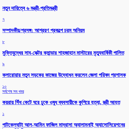
নতুন দায়িত্বে ৬ মন্ত্রী-প্রতিমন্ত্রী
৭
সম্পাদকীয়/প্রসঙ্গ: আশ্রয়ণ প্রকল্পে চরম অনিয়ম
৮
মুক্তিযুদ্ধের সাব-সেক্টর কমান্ডার শাহজাহান মাস্টারের মৃত্যুবার্ষিকী পালিত
৯
কলারোয়ায় নতুন সড়কের কাজের উদ্বোধন করলেন জেলা পরিষদ প্রশাসক
১০
সর্বশেষ সব খবর
কয়রায় সিঁধ কেটে ঘরে ঢুকে ওষুধ ব্যবসায়ীকে কুপিয়ে হত্যা, স্ত্রী আহত
১
পাটকেলঘাটা আল-আমিন ফাজিল মাদ্রাসা অ্যালামনাই অ্যাসোসিয়েশনের