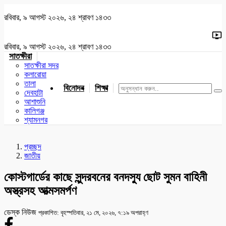
রবিবার, ৯ আগস্ট ২০২৬, ২৪ শ্রাবণ ১৪৩৩
রবিবার, ৯ আগস্ট ২০২৬, ২৪ শ্রাবণ ১৪৩৩
সাতক্ষীরা
সাতক্ষীরা সদর
কলারোয়া
তালা
বিনোদন
শিক্ষা
খেলাধুলা
জাতীয়
খুলনা
যশোর
দেবহাটা
আশাশুনি
কালিগঞ্জ
শ্যামনগর
প্রচ্ছদ
জাতীয়
কোস্টগার্ডের কাছে সুন্দরবনের বনদস্যু ছোট সুমন বাহিনী
অস্ত্রসহ আত্মসমর্পণ
ডেস্ক নিউজ
প্রকাশিত: বৃহস্পতিবার, ২১ মে, ২০২৬, ৭:১৯ অপরাহ্ণ