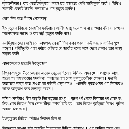
ল্যাটেক্সিয়ার। তার হোয়াটসঅ্যাপে আসে ছয় হাজারের বেশি হুমকিমূলক বার্তা। ভিডিও
সহকারী রেফারি উইলি দেলাজোও পান মৃত্যুর হুমকি।
গোল মিস করে বিপদে খেলোয়াড়
ইংল্যান্ডের বিপক্ষে কোয়ার্টার ফাইনালে আর্লিং হল্যান্ডকে পাস না দেওয়ার ঘটনায় নরওয়ের
আলেক্সান্ডার সরলথ ও তার স্ত্রী মৃত্যুর হুমকি পান।
কলম্বিয়ার জোন হামিন্তন কামপাজ পেনাল্টি মিস করার পরও একই ধরনের হুমকির মুখে
পড়েন। পরিস্থিতি এমন পর্যায়ে পৌঁছায় যে জাতীয় দলের সঙ্গে দেশে ফেরাও তার জন্য
সম্ভব হয়নি।
এমবাপ্পেকেও ছাড়েনি উত্তেজনা
বিশ্বকাপজুড়ে উত্তেজনার আরেক কেন্দ্রে ছিলেন কিলিয়ান এমবাপ্পে। ফ্রান্সের কাছে
হারের পর প্যারাগুয়ের সমর্থকরা এমবাপের নাম লেখা কুশপুত্তলিকা পোড়ান। ফরাসি
তারকাকে লক্ষ্য করে দেওয়া হয় বর্ণবাদী স্লোগানও। এমনকি প্যারাগুয়ের এক সিনেটরও
তাকে আক্রমণ করে মন্তব্য করেন।
দক্ষিণ কোরিয়াও ছিল বাড়তি নিরাপত্তার মধ্যে। গ্রুপ পর্ব থেকে বিদায়ের পর কোচ হং
মিয়ং-বোর নিয়োগ নিয়ে দেশে তীব্র ক্ষোভ তৈরি হয়। তার নিয়োগপ্রক্রিয়া নিয়েও পুলিশ
তদন্ত শুরু করে।
ইংল্যান্ডের মিডিয়া সেন্টারও নিরাপদ ছিল না
নিরাপত্তা ভাঙার চেষ্টা হয়েছিল ইংল্যান্ডের মিডিয়া সেন্টারেও। এক ব্যক্তি হাতে রেঞ্চ