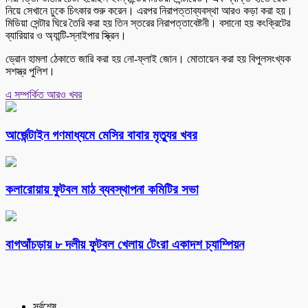
নিয়ে সেখানে ঢুকে চিৎকার শুরু করেন। এরপর নিরাপত্তাব্যবস্থা আরও কড়া করা হয়।
মিডিয়া সেন্টার ঘিরে তৈরি করা হয় তিন স্তরের নিরাপত্তাবেষ্টনী। বসানো হয় কংক্রিটের
ব্যারিয়ার ও অ্যান্টি-স্নাইপার স্ক্রিন।
ড্রোন হামলা ঠেকাতে জারি করা হয় নো-ফ্লাই জোন। মোতায়েন করা হয় বিপুলসংখ্যক
সশস্ত্র পুলিশ।
এ সম্পর্কিত আরও খবর
আর্জেন্টাইন গণমাধ্যমে মেসির বাবার মৃত্যুর খবর
কলারোয়ায় ফুটবল মাঠ ব্যবস্থাপনা কমিটির সভা
বাগআঁচড়ায় ৮ দলীয় ফুটবল খেলায় টেংরা একাদশ চ্যাম্পিয়ন
সর্বশেষ