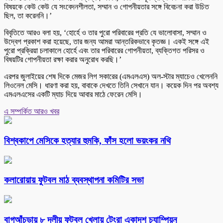
বিষয়কে কেউ কেউ যে সংবেদনশীলতা, সম্মান ও গোপনীয়তার সঙ্গে বিবেচনা করা উচিত
ছিল, তা করেননি।’
বিবৃতিতে আরও বলা হয়, ‘হোর্হে ও তার পুরো পরিবারের প্রতি যে ভালোবাসা, সম্মান ও
উদ্বেগ প্রকাশ করা হয়েছে, তার জন্য আমরা আন্তরিকভাবে কৃতজ্ঞ। একই সঙ্গে এই
পুরো প্রক্রিয়া চলাকালে হোর্হে এবং তার পরিবারের গোপনীয়তা, ব্যক্তিগত পরিসর ও
বিষয়টির গোপনীয়তা রক্ষা করার অনুরোধ করছি।’
এরপর জুলাইয়ের শেষ দিকে মেজর লিগ সকারের (এমএলএস) অল-স্টার ম্যাচেও খেলেননি
লিওনেল মেসি। ধারণা করা হয়, বাবাকে দেখতে তিনি সেখানে যান। কয়েক দিন পর অবশ্য
এমএলএসের একটি ম্যাচ দিয়ে আবার মাঠে ফেরেন মেসি।
এ সম্পর্কিত আরও খবর
বিশ্বকাপে মেসিকে হত্যার হুমকি, ফাঁস হলো ভয়ংকর নথি
কলারোয়ায় ফুটবল মাঠ ব্যবস্থাপনা কমিটির সভা
বাগআঁচড়ায় ৮ দলীয় ফুটবল খেলায় টেংরা একাদশ চ্যাম্পিয়ন