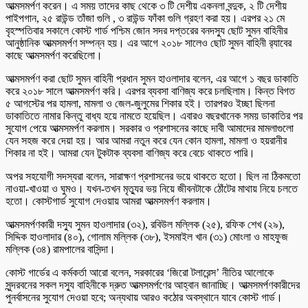
আত্মসমর্পণ করেন। এ সময় তাদের কাছ থেকে ৩ টি দেশীয় একনলা বন্দুক, ২ টি দেশীয়
পাইপগান, ২৫ রাউন্ড তাঁজা গুলি , ৩ রাউন্ড ফাঁকা গুলি গ্রহণ করা হয়। এরপর ২১ মে
বৃহস্পতিবার সকালে কোস্ট গার্ড পশ্চিম জোন সদর দপ্তরের বনদস্যু ছোট সুমন বাহিনীর
আনুষ্ঠানিক আত্মসমর্পণ সম্পন্ন হয়। এর আগে ২০১৮ সালেও ছোট সুমন বাহিনী র‌্যাবের
কাছে আত্মসমর্পণ করেছিলো।
আত্মসমর্পণ করা ছোট সুমন বাহিনী প্রধান সুমন হাওলাদার বলেন, এর আগে ১ বছর ডাকাতি
করে ২০১৮ সালে আত্মসমর্পণ করি। এরপর ব্যবসা বাণিজ্য করে চলছিলাম। কিন্ত বিগত
৫ আগস্টের পর হামলা, মামলা ও জেল-জুলুমের শিকার হই। তারপরও ইচ্ছা ছিলনা
ডাকাতিতে নামার কিন্তু বাধ্য হয়ে নামতে হয়েছিল। এবারও বছরখানেক সময় ডাকাতির পর
সুযোগ পেয়ে আত্মসমর্পণ করলাম। সরকার ও প্রশাসনের কাছে দাবী আমাদের মামলাগুলো
যেন সহজ করে দেয়া হয়। আর আমরা নতুন করে যেন কোন হামলা, মামলা ও হয়রানীর
শিকার না হই। আমরা যেন টুকটাক ব্যবসা বাণিজ্য করে বেচে থাকতে পারি।
অপর সহযোগী সদস্যরা বলেন, সারাক্ষণ প্রশাসনের ভয়ে থাকতে হতো। ছিল না ঠিকমতো
নাওয়া-খাওয়া ও ঘুমও। যখন-তখন মৃত্যুর ভয় নিয়ে জীবনটাকে ঠোঁটের মাথায় নিয়ে চলতে
হতো। কোস্টগার্ড সুযোগ দেওয়ায় আমরা আত্মসমর্পণ করলাম।
আত্মসমর্পণকারী দস্যু সুমন হাওলাদার (৩২), রবিউল মল্লিক (২৫), রফিক শেখ (২৯),
সিদ্দিক হাওলাদার (৪০), গোলাম মল্লিক (৩৮), ইসমাইল খান (৩১) মোংলা ও মাহফুজ
মল্লিক (৩৪) রামপালের বাসিন্দা।
কোস্ট গার্ডের এ কর্মকর্তা আরো বলেন, সরকারের ‘জিরো টলারেন্স’ নীতির আলোকে
সুন্দরবনের সকল দস্যু বাহিনীকে দ্রুত আত্মসমর্পণের আহ্বান জানাচ্ছি। আত্মসমর্পণকারীদের
পুনর্বাসনের সুযোগ দেওয়া হবে; অন্যথায় আরও কঠোর অবস্থানে যাবে কোস্ট গার্ড।