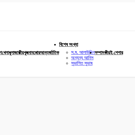
বিশেষ সংখ্যা
স.ম. আলাউদ্দিন
ষা
খেলাধুলা
জাতীয়
খুলনা
যশোর
আন্তর্জাতিক
সম্পাদকীয়
ই-পেপার
অন্যন্য আনিস
সুভাশিত সুভাষ