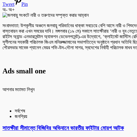
Tweet
Pin
অ-
অ+
সংবাদদাতা: উপকূলীয় অঞ্চলে জলবায়ু পরিবর্তনের ধাক্কা সবচেয়ে বেশি আসে নারী ও শিশুদ
বাস্তবায়ন করা এখন সময়ের দাবি। মঙ্গলবার (১৯ মে) সকালে সাতক্ষীরায় ‘নারী ও যুব নেত
রাইটস অ্যান্ড এনভারমেন্টাল অ্যাকশন ডেভেলপমেন্ট)-এর উদ্যোগে, ‘ক্লাইমেট জাস্টিস র
সুশীলনের সহকারী পরিচালক জিএম মনিরুজ্জামানের সভাপতিত্বে অনুষ্ঠানে প্রধান অতিথি 
পৌরসভার সাবেক প্যানেল মেয়র শফি-উদ-দৌলা সাগর, স্বদেশের নির্বাহী পরিচালক মাধব দত
Ads small one
আপনার মতামত লিখুন
সর্বশেষ
জনপ্রিয়
সাতক্ষীরা সীমান্তে বিজিবির অভিযানে ভারতীয় ফাইটার মোরগ আটক