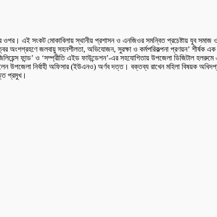
ের ওপর। এই সংকট মোকাবিলায় স্থানীয় প্রশাসন ও এনজিওর সমন্বিত প্রচেষ্টায় যুব সমাজ ও 
ৃত্বের অংশগ্রহণে জলবায়ু সহনশীলতা, অভিযোজন, সুরক্ষা ও কর্মপরিকল্পনা প্রণয়ন’ শীর্ষক
েজিলিয়েন্স ফান্ড’ ও ‘সম্প্রীতি এইড ফাউন্ডেশন’-এর সহযোগিতায় উপজেলা ডিজিটাল হলরুমে
ছিলেন উপজেলা নির্বাহী অফিসার (ইউএনও) অর্ণব দত্ত। বক্তব্য রাখেন মহিলা বিষয়ক অধিদপ
্ত প্রমুখ।