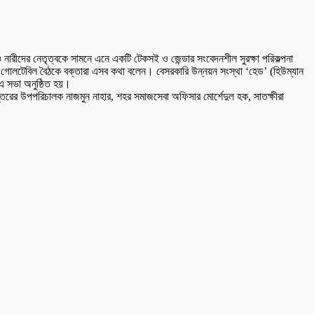
নারীদের নেতৃত্বকে সামনে এনে একটি টেকসই ও জেন্ডার সংবেদনশীল সুরক্ষা পরিকল্পনা
 এক গোলটেবিল বৈঠকে বক্তারা এসব কথা বলেন। বেসরকারি উন্নয়ন সংস্থা ‘হেড’ (হিউম্যান
 এ সভা অনুষ্ঠিত হয়।
্তরের উপপরিচালক নাজমুন নাহার, শহর সমাজসেবা অফিসার মোর্শেদুল হক, সাতক্ষীরা