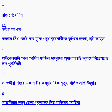
৯
রাত শেষে দিন
১০
সর্বশেষ সব খবর
কয়রায় সিঁধ কেটে ঘরে ঢুকে ওষুধ ব্যবসায়ীকে কুপিয়ে হত্যা, স্ত্রী আহত
১
পাটকেলঘাটা আল-আমিন ফাজিল মাদ্রাসা অ্যালামনাই অ্যাসোসিয়েশনের
ঈদ পুনর্মিলনী
২
সাতক্ষীরা শহরে এক নারীর অস্বাভাবিক মৃত্যু, গলিত লাশ উদ্ধার
৩
সাতক্ষীরার নতুন জেলা প্রশাসক মিজ কাউসার আজিজ