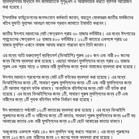
ব্যবস্থাপনার মাধ্যমে ঈদ জামায়াতকে সুশৃঙ্খল ও আরামদায়ক করতে ব্যাপক আয়োজন
করা হয়েছে।
ইসলামিক ফাউন্ডেশনের জনসংযোগ কর্মকর্তা জানান, বায়তুল মোকাররম জাতীয় মসজিদের
খতিব মুফতি মুহাম্মদ আবদুল মালেক প্রধান জামাতে ইমামতি করবেন।
জাতীয় ঈদগাহ ময়দানের মোট ক্ষেত্রফল প্রায় ৩০ হাজার বর্গমিটার। এর মধ্যে ঈদগাহের
প্যান্ডেলের ক্ষেত্রফল ২৫ হাজার ৪০০ বর্গমিটার। ১২১টি কাতারে একসঙ্গে প্রায় ৩৫
হাজার মুসল্লি এখানে নামাজ আদায় করতে পারবেন বলে তিনি জানান।
এর মধ্যে অতি গুরুত্বপূর্ণ ব্যক্তিবর্গ (ভিআইপি) পুরুষ ২৫০ জন এবং নারী ৮০ জনের
জন্য বিশেষ ব্যবস্থা রাখা হয়েছে। এছাড়া সাধারণ মুসল্লিদের মধ্যে প্রায় ৩১ হাজার
পুরুষ এবং প্রায় সাড়ে ৩ হাজার নারী মুসল্লির জন্য পৃথক নামাজের ব্যবস্থা রাখা হয়েছে।
ঈদগাহ ময়দানে প্রবেশের জন্য মোট ৪টি ফটকের ব্যবস্থা করা হয়েছে। এর মধ্যে
ভিআইপিদের জন্য ১টি, সাধারণ পুরুষ মুসল্লিদের জন্য ২টি এবং নারী মুসল্লিদের জন্য
১টি আলাদা প্রবেশ ফটক থাকবে। অন্যদিকে বহির্গমনের জন্য মোট ৭টি ফটক রাখা
হয়েছে। এর মধ্যে ভিআইপিদের জন্য ১টি, সাধারণ পুরুষ মুসল্লিদের জন্য ৫টি এবং
নারীদের জন্য ১টি পৃথক বহির্গমন ফটক নির্ধারণ করা হয়েছে।
ঈদ জামায়াতে সর্বমোট ১২১টি কাতারের ব্যবস্থা রাখা হয়েছে। এর মধ্যে ভিআইপি
পুরুষদের জন্য ৫টি ও নারীদের জন্য ১টি কাতার, সাধারণ পুরুষ মুসল্লিদের জন্য ৬৫টি বড়
আকারের কাতার এবং নারী মুসল্লিদের জন্য ৫০টি ছোট আকারের কাতার থাকবে।
অজুখানায় একসঙ্গে প্রায় ১৪০ জন মুসল্লি অজু করতে পারবেন। এর মধ্যে পুরুষদের
জন্য ১১৩ জন এবং নারীদের জন্য ২৭ জনের পৃথক ব্যবস্থা রাখা হয়েছে।