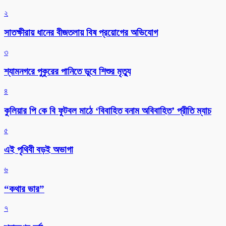
২
সাতক্ষীরায় ধানের বীজতলায় বিষ প্রয়োগের অভিযোগ
৩
শ্যামনগরে পুকুরের পানিতে ডুবে শিশুর মৃত্যু
৪
কুলিয়ার পি কে বি ফুটবল মাঠে ‘বিবাহিত বনাম অবিবাহিত’ প্রীতি ম্যাচ
৫
এই পৃথিবী বড়ই অভাগা
৬
“কথার ভার”
৭