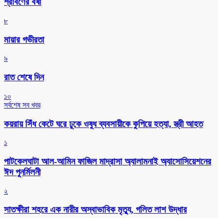
শ্রাবণের বর্ষা
৮
মায়ার গভীরতা
৯
রাত শেষে দিন
১০
সর্বশেষ সব খবর
কয়রায় সিঁধ কেটে ঘরে ঢুকে ওষুধ ব্যবসায়ীকে কুপিয়ে হত্যা, স্ত্রী আহত
১
পাটকেলঘাটা আল-আমিন ফাজিল মাদ্রাসা অ্যালামনাই অ্যাসোসিয়েশনের
ঈদ পুনর্মিলনী
২
সাতক্ষীরা শহরে এক নারীর অস্বাভাবিক মৃত্যু, গলিত লাশ উদ্ধার