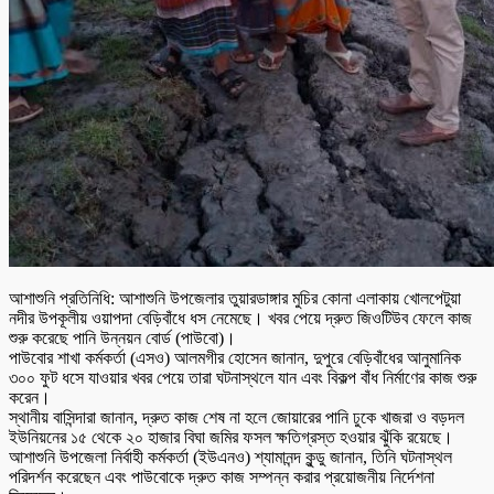
আশাশুনি প্রতিনিধি: আশাশুনি উপজেলার তুয়ারডাঙ্গার মুচির কোনা এলাকায় খোলপেটুয়া
নদীর উপকূলীয় ওয়াপদা বেড়িবাঁধে ধস নেমেছে। খবর পেয়ে দ্রুত জিওটিউব ফেলে কাজ
শুরু করেছে পানি উন্নয়ন বোর্ড (পাউবো)।
পাউবোর শাখা কর্মকর্তা (এসও) আলমগীর হোসেন জানান, দুপুরে বেড়িবাঁধের আনুমানিক
৩০০ ফুট ধসে যাওয়ার খবর পেয়ে তারা ঘটনাস্থলে যান এবং বিকল্প বাঁধ নির্মাণের কাজ শুরু
করেন।
স্থানীয় বাসিন্দারা জানান, দ্রুত কাজ শেষ না হলে জোয়ারের পানি ঢুকে খাজরা ও বড়দল
ইউনিয়নের ১৫ থেকে ২০ হাজার বিঘা জমির ফসল ক্ষতিগ্রস্ত হওয়ার ঝুঁকি রয়েছে।
আশাশুনি উপজেলা নির্বাহী কর্মকর্তা (ইউএনও) শ্যামানন্দ কুন্ডু জানান, তিনি ঘটনাস্থল
পরিদর্শন করেছেন এবং পাউবোকে দ্রুত কাজ সম্পন্ন করার প্রয়োজনীয় নির্দেশনা