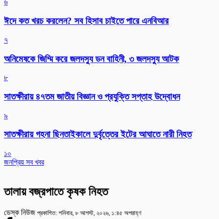
৬
ঈদে কত খরচ করলেন? সব হিসাব চাইতে পারে এনবিআর
৭
অনিমেষকে জিম্মি করে জলদস্যু ডন বাহিনী, ৩ জলদস্যু আটক
৮
সাতক্ষীরায় ৪৭তম জাতীয় বিজ্ঞান ও প্রযুক্তি সপ্তাহ উদ্বোধন
৯
সাতক্ষীরায় গহনা ছিনতাইকালে দুর্বৃত্তের ইটের আঘাতে নারী নিহত
১০
জনপ্রিয় সব খবর
তালায় বজ্রপাতে কৃষক নিহত
ডেস্ক নিউজ
প্রকাশিত: শনিবার, ৮ আগস্ট, ২০২৬, ১:৪৫ অপরাহ্ণ