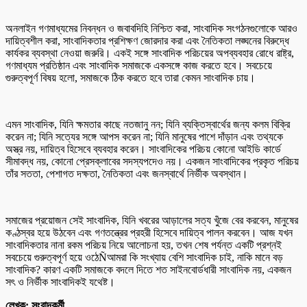
অনলাইন গণমাধ্যমের নিবন্ধন ও জবাবদিহি নিশ্চিত করা, সাংবাদিক সংগঠনগুলোকে আরও
দায়িত্বশীল করা, সাংবাদিকতার প্রশিক্ষণ জোরদার করা এবং নৈতিকতা লঙ্ঘনের বিরুদ্ধে
কার্যকর ব্যবস্থা নেওয়া জরুরি। একই সঙ্গে সাংবাদিক পরিচয়ের অপব্যবহার রোধে রাষ্ট্র,
গণমাধ্যম প্রতিষ্ঠান এবং সাংবাদিক সমাজকে একসঙ্গে কাজ করতে হবে। সবচেয়ে
গুরুত্বপূর্ণ বিষয় হলো, সমাজকে ঠিক করতে হবে তারা কেমন সাংবাদিক চায়।
এমন সাংবাদিক, যিনি ক্ষমতার কাছে নতজানু নন; যিনি ব্যক্তিস্বার্থের জন্য কলম বিক্রি
করেন না; যিনি সত্যের সঙ্গে আপস করেন না; যিনি মানুষের পাশে দাঁড়ান এবং তথ্যকে
অস্ত্র নয়, দায়িত্ব হিসেবে ব্যবহার করেন। সাংবাদিকের পরিচয় কোনো আইডি কার্ডে
সীমাবদ্ধ নয়, কোনো প্রেসক্লাবের সদস্যপদেও নয়। একজন সাংবাদিকের প্রকৃত পরিচয়
তাঁর সততা, পেশাগত দক্ষতা, নৈতিকতা এবং জনস্বার্থে নির্ভীক অবস্থান।
সমাজের প্রয়োজন সেই সাংবাদিক, যিনি খবরের আড়ালের সত্য খুঁজে বের করবেন, মানুষের
কণ্ঠস্বর হয়ে উঠবেন এবং গণতন্ত্রের প্রহরী হিসেবে দায়িত্ব পালন করবেন। আজ যখন
সাংবাদিকতার নানা রকম পরিচয় নিয়ে আলোচনা হয়, তখন শেষ পর্যন্ত একটি প্রশ্নই
সবচেয়ে গুরুত্বপূর্ণ হয়ে ওঠেÑআমরা কি সংখ্যায় বেশি সাংবাদিক চাই, নাকি মানে বড়
সাংবাদিক? কারণ একটি সমাজকে বদলে দিতে শত সাইনবোর্ডধারী সাংবাদিক নয়, একজন
সৎ ও নির্ভীক সাংবাদিকই যথেষ্ট।
লেখক: সংবাদকর্মী