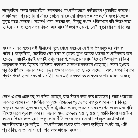
সাম্প্রতিক সময়ে রাজনৈতিক মেরুকরণও সাংবাদিকতাকে গভীরভাবে প্রভাবিত করেছে।
একটি অংশ প্রকাশ্যে বা নীরবে কোনো না কোনো রাজনৈতিক মতাদর্শের সঙ্গে নিজেকে
যুক্ত করে ফেলছে। মতাদর্শ থাকা দোষের নয়; কিন্তু সংবাদ পরিবেশনে যদি নিরপেক্ষতা
হারিয়ে যায়, তাহলে সাংবাদিকতা আর সাংবাদিকতা থাকে না, সেটি প্রচারণায় পরিণত হয়।
সংবাদ ও মতামতের এই সীমারেখা মুছে গেলে সবচেয়ে বেশি ক্ষতিগ্রস্ত হয় সাধারণ
পাঠক। অন্যদিকে, সামাজিক যোগাযোগমাধ্যমের যুগে আরেক ধরনের সাংবাদিকতার জন্ম
হয়েছে। যাচাই-বাছাই ছাড়াই তথ্য প্রকাশ, গুজবকে সংবাদ হিসেবে উপস্থাপন কিংবা
অনুমানকে সত্য হিসেবে প্রতিষ্ঠার প্রবণতা উদ্বেগজনকভাবে বেড়েছে। দ্রুত হওয়ার
প্রতিযোগিতায় অনেক সময় নির্ভুল হওয়ার দায়বদ্ধতা হারিয়ে যাচ্ছে। অথচ সাংবাদিকতার
প্রথম শর্তই হলো সত্যতা যাচাই। তবে এই অন্ধকারের মধ্যেও আশার জায়গা রয়েছে।
দেশে এখনো এমন বহু সাংবাদিক আছেন, যারা নীরবে কাজ করে চলেছেন। তারা প্রচারের
আলোয় আসেন না, সামাজিক মাধ্যমে নিজেদের প্রচারণায় ব্যস্ত থাকেন না। কিন্তু
মানুষের সমস্যা তুলে ধরেন, দুর্নীতি উন্মোচন করেন, ক্ষমতাবানদের প্রশ্ন করেন এবং ঝুঁকি
নিয়েও সত্য প্রকাশ করেন। অনেক সময় তাদেরই হামলা, মামলা, হুমকি কিংবা সামাজিক
বঞ্চনার শিকার হতে হয়। তবুও তারা নীতি থেকে সরে যান না। প্রকৃত অর্থে তারাই
সাংবাদিকতার প্রাণশক্তি। সাংবাদিকতার সংকট তাই কেবল ব্যক্তির সংকট নয়; এটি
প্রতিষ্ঠান, নীতিমালা ও পেশাগত সংস্কৃতিরও সংকট।