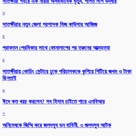
সাতক্ষীরা শহরে এক নারীর অস্বাভাবিক মৃত্যু, গলিত লাশ উদ্ধার
৩
সাতক্ষীরার নতুন জেলা প্রশাসক মিজ কাউসার আজিজ
৪
প্রাক্তন প্রেমিকার সাথে ফোনালাপের পর তরুনের আত্মহত্যা
৫
সাতক্ষীরায় কোচিং সেন্টারে ঢুকে পরিচালককে কুপিয়ে পিটিয়ে জখম ও টাকা
ছিনতাই
৬
ঈদে কত খরচ করলেন? সব হিসাব চাইতে পারে এনবিআর
৭
অনিমেষকে জিম্মি করে জলদস্যু ডন বাহিনী, ৩ জলদস্যু আটক