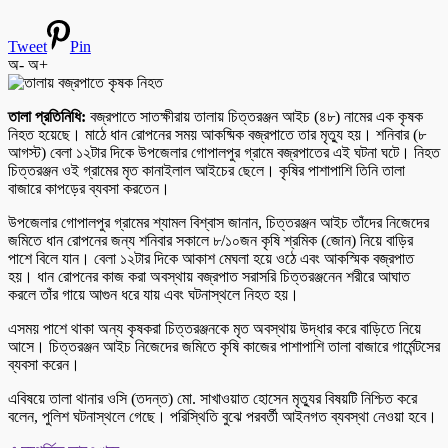
Tweet
Pin
অ-
অ+
‎তালা প্রতিনিধি:
‎বজ্রপাতে সাতক্ষীরায় তালায় চিত্তরঞ্জন আইচ (৪৮) নামের এক কৃষক
নিহত হয়েছে। মাঠে ধান রোপনের সময় আকষ্মিক বজ্রপাতে তার মৃত্যু হয়। শনিবার (৮
আগস্ট) বেলা ১২টার দিকে উপজেলার গোপালপুর গ্রামে বজ্রপাতের এই ঘটনা ঘটে। নিহত
চিত্তরঞ্জন ওই গ্রামের মৃত কানাইলাল আইচের ছেলে। কৃষির পাশাপাশি তিনি তালা
বাজারে কাপড়ের ব্যবসা করতেন।
‎উপজেলার গোপালপুর গ্রামের শ্যামল বিশ্বাস জানান, চিত্তরঞ্জন আইচ তাঁদের নিজেদের
জমিতে ধান রোপনের জন্য শনিবার সকালে ৮/১০জন কৃষি শ্রমিক (জোন) নিয়ে বাড়ির
পাশে বিলে যান। বেলা ১২টার দিকে আকাশ মেঘলা হয়ে ওঠে এবং আকস্মিক বজ্রপাত
হয়। ধান রোপনের কাজ করা অবস্থায় বজ্রপাত সরাসরি চিত্তরঞ্জনেন শরীরে আঘাত
করলে তাঁর গায়ে আগুন ধরে যায় এবং ঘটনাস্থলে নিহত হয়।
এসময় পাশে থাকা অন্য কৃষকরা চিত্তরঞ্জনকে মৃত অবস্থায় উদ্ধার করে বাড়িতে নিয়ে
আসে। চিত্তরঞ্জন আইচ নিজেদের জমিতে কৃষি কাজের পাশাপাশি তালা বাজারে গার্মেন্টসের
ব্যবসা করেন।
‎এবিষয়ে তালা থানার ওসি (তদন্ত) মো. সাখাওয়াত হোসেন মৃত্যুর বিষয়টি নিশ্চিত করে
বলেন, পুলিশ ঘটনাস্থলে গেছে। পরিস্থিতি বুঝে পরবর্তী আইনগত ব্যবস্থা নেওয়া হবে।