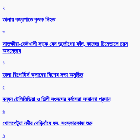
২
তালায় বজ্রপাতে কৃষক নিহত
৩
সাতক্ষীরা-ভেটখালী সড়ক যেন দুর্ভোগের ফাঁদ, কাজের ঢিমেতালে চরম
অসন্তোষ
৪
‎তালা রিপোর্টার্স ক্লাবের বিশেষ সভা অনুষ্ঠিত
৫
বন্ধন টেলিমিডিয়া ও শিল্পী সংসদের বর্ষসেরা সম্মাননা প্রদান
৬
খোলপেটুয়া নদীর বেড়িবাঁধে ধস, সংস্কারকাজ শুরু
৭