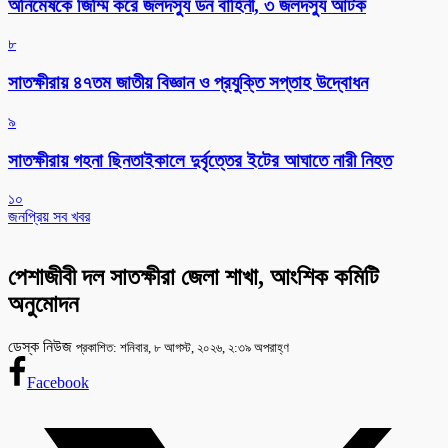
অনিমেষকে জিম্মি করে জলদস্যু ডন বাহিনী, ৩ জলদস্যু আটক
৮
সাতক্ষীরায় ৪৭তম জাতীয় বিজ্ঞান ও প্রযুক্তি সপ্তাহ উদ্বোধন
৯
সাতক্ষীরায় গহনা ছিনতাইকালে দুর্বৃত্তের ইটের আঘাতে নারী নিহত
১০
জনপ্রিয় সব খবর
পেশাজীবী দল সাতক্ষীরা জেলা শাখা, আংশিক কমিটি
অনুমোদন
ডেস্ক নিউজ
প্রকাশিত: শনিবার, ৮ আগস্ট, ২০২৬, ২:৩৯ অপরাহ্ণ
Facebook