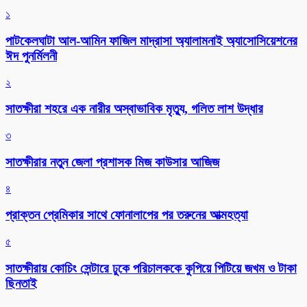
১
পাটকেলঘাটা আল-আমিন ফাজিল মাদ্রাসা অ্যালামনাই অ্যাসোসিয়েশনের
ঈদ পুনর্মিলনী
২
সাতক্ষীরা শহরে এক নারীর অস্বাভাবিক মৃত্যু, গলিত লাশ উদ্ধার
৩
সাতক্ষীরার নতুন জেলা প্রশাসক মিজ কাউসার আজিজ
৪
প্রাক্তন প্রেমিকার সাথে ফোনালাপের পর তরুনের আত্মহত্যা
৫
সাতক্ষীরায় কোচিং সেন্টারে ঢুকে পরিচালককে কুপিয়ে পিটিয়ে জখম ও টাকা
ছিনতাই