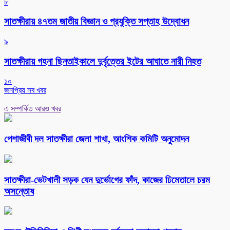
৮
সাতক্ষীরায় ৪৭তম জাতীয় বিজ্ঞান ও প্রযুক্তি সপ্তাহ উদ্বোধন
৯
সাতক্ষীরায় গহনা ছিনতাইকালে দুর্বৃত্তের ইটের আঘাতে নারী নিহত
১০
জনপ্রিয় সব খবর
এ সম্পর্কিত আরও খবর
পেশাজীবী দল সাতক্ষীরা জেলা শাখা, আংশিক কমিটি অনুমোদন
সাতক্ষীরা-ভেটখালী সড়ক যেন দুর্ভোগের ফাঁদ, কাজের ঢিমেতালে চরম
অসন্তোষ