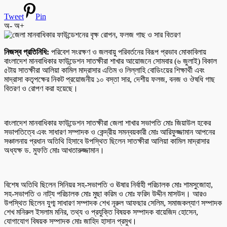
Tweet
Pin
অ-
অ+
নিজস্ব প্রতিনিধি:
পরিবেশ সংরক্ষণ ও জলবায়ু পরিবর্তনের বিরূপ প্রভাব মোকাবিলায়
বাংলাদেশ মানবাধিকার ফাউন্ডেশন সাতক্ষীরা শাখার আয়োজনে সোমবার (৬ জুলাই) বিকাল
৫টায় সাতক্ষীরা আলিয়া কামিল মাদ্রাসার এতিম ও লিল্লাহি বোডিংয়ের শিক্ষার্থী এবং
মাদ্রাসা কতৃপক্ষের নিকট প্রয়োজনীয় ১০ বস্তা সার, দেশীয় ফলজ, বনজ ও ঔষধি গাছ
বিতরণ ও রোপণ করা হয়েছে।
বাংলাদেশ মানবাধিকার ফাউন্ডেশন সাতক্ষীরা জেলা শাখার সভাপতি মোঃ জিয়াউল হকের
সভাপতিত্বে এবং সাধারণ সম্পাদক ও কেন্দ্রীয় সমন্বয়কারী মোঃ আরিফুজ্জামান আপনের
সঞ্চালনায় প্রধান অতিথি হিসাবে উপস্থিত ছিলেন সাতক্ষীরা আলিয়া কামিল মাদ্রাসার
অধ্যক্ষ ড. মুফতি মোঃ আখতারুজ্জামান।
বিশেষ অতিথি ছিলেন সিনিয়র সহ-সভাপতি ও ঊষার নির্বাহী পরিচালক মোঃ শামসুজোহা,
সহ-সভাপতি ও নাট্য পরিচালক মোঃ মুছা করিম ও মোঃ ফরিদ উদ্দীন মাসউদ। আরও
উপস্থিত ছিলেন যুগ্ম সাধারণ সম্পাদক শেখ নূরুল আফছার সেলিম, সমাজকল্যাণ সম্পাদক
শেখ মনিরুল ইসলাম মনির, তথ্য ও প্রযুক্তি বিষয়ক সম্পাদক বায়েজিদ হোসেন,
যোগাযোগ বিষয়ক সম্পাদক মোঃ জাহিদ হাসান প্রমুখ।