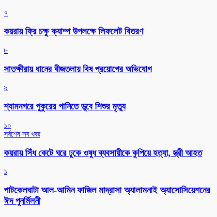
৭
কয়রায় ফ্রি চক্ষু ক্যাম্প উপলক্ষে লিফলেট বিতরণ
৮
সাতক্ষীরায় ধানের বীজতলায় বিষ প্রয়োগের অভিযোগ
৯
শ্যামনগরে পুকুরের পানিতে ডুবে শিশুর মৃত্যু
১০
সর্বশেষ সব খবর
কয়রায় সিঁধ কেটে ঘরে ঢুকে ওষুধ ব্যবসায়ীকে কুপিয়ে হত্যা, স্ত্রী আহত
১
পাটকেলঘাটা আল-আমিন ফাজিল মাদ্রাসা অ্যালামনাই অ্যাসোসিয়েশনের
ঈদ পুনর্মিলনী