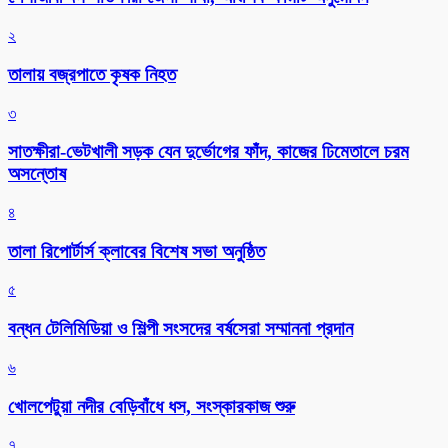
২
তালায় বজ্রপাতে কৃষক নিহত
৩
সাতক্ষীরা-ভেটখালী সড়ক যেন দুর্ভোগের ফাঁদ, কাজের ঢিমেতালে চরম
অসন্তোষ
৪
‎তালা রিপোর্টার্স ক্লাবের বিশেষ সভা অনুষ্ঠিত
৫
বন্ধন টেলিমিডিয়া ও শিল্পী সংসদের বর্ষসেরা সম্মাননা প্রদান
৬
খোলপেটুয়া নদীর বেড়িবাঁধে ধস, সংস্কারকাজ শুরু
৭