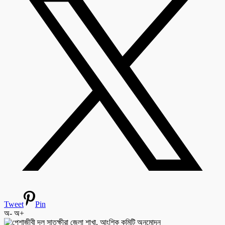
Tweet
Pin
অ-
অ+