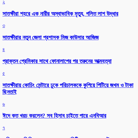
২
সাতক্ষীরা শহরে এক নারীর অস্বাভাবিক মৃত্যু, গলিত লাশ উদ্ধার
৩
সাতক্ষীরার নতুন জেলা প্রশাসক মিজ কাউসার আজিজ
৪
প্রাক্তন প্রেমিকার সাথে ফোনালাপের পর তরুনের আত্মহত্যা
৫
সাতক্ষীরায় কোচিং সেন্টারে ঢুকে পরিচালককে কুপিয়ে পিটিয়ে জখম ও টাকা
ছিনতাই
৬
ঈদে কত খরচ করলেন? সব হিসাব চাইতে পারে এনবিআর
৭