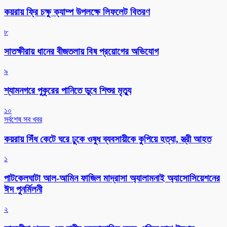
কয়রায় ফ্রি চক্ষু ক্যাম্প উপলক্ষে লিফলেট বিতরণ
৮
সাতক্ষীরায় ধানের বীজতলায় বিষ প্রয়োগের অভিযোগ
৯
শ্যামনগরে পুকুরের পানিতে ডুবে শিশুর মৃত্যু
১০
সর্বশেষ সব খবর
কয়রায় সিঁধ কেটে ঘরে ঢুকে ওষুধ ব্যবসায়ীকে কুপিয়ে হত্যা, স্ত্রী আহত
১
পাটকেলঘাটা আল-আমিন ফাজিল মাদ্রাসা অ্যালামনাই অ্যাসোসিয়েশনের
ঈদ পুনর্মিলনী
২