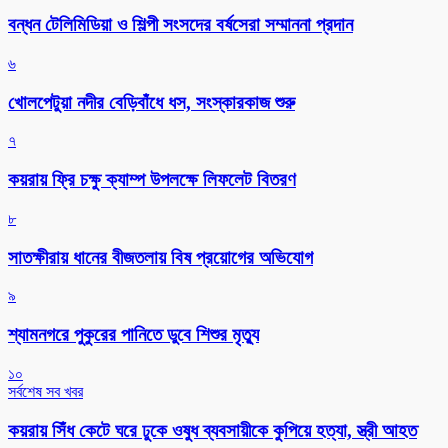
বন্ধন টেলিমিডিয়া ও শিল্পী সংসদের বর্ষসেরা সম্মাননা প্রদান
৬
খোলপেটুয়া নদীর বেড়িবাঁধে ধস, সংস্কারকাজ শুরু
৭
কয়রায় ফ্রি চক্ষু ক্যাম্প উপলক্ষে লিফলেট বিতরণ
৮
সাতক্ষীরায় ধানের বীজতলায় বিষ প্রয়োগের অভিযোগ
৯
শ্যামনগরে পুকুরের পানিতে ডুবে শিশুর মৃত্যু
১০
সর্বশেষ সব খবর
কয়রায় সিঁধ কেটে ঘরে ঢুকে ওষুধ ব্যবসায়ীকে কুপিয়ে হত্যা, স্ত্রী আহত