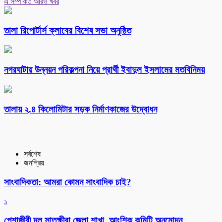
এ সম্পর্কিত আরও খবর
‎তালা রিপোর্টার্স ক্লাবের বিশেষ সভা অনুষ্ঠিত
নগরঘাটায় উন্নয়ন পরিকল্পনা নিয়ে প্রার্থী ইবাদুল ইসলামের মতবিনিময়
তালায় ২.৪ কিলোমিটার সড়ক নির্মাণকাজের উদ্বোধন
সর্বশেষ
জনপ্রিয়
সাংবাদিকতা: আমরা কোমন সাংবাদিক চাই?
১
পেশাজীবী দল সাতক্ষীরা জেলা শাখা, আংশিক কমিটি অনুমোদন