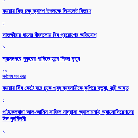
কয়রায় ফ্রি চক্ষু ক্যাম্প উপলক্ষে লিফলেট বিতরণ
৮
সাতক্ষীরায় ধানের বীজতলায় বিষ প্রয়োগের অভিযোগ
৯
শ্যামনগরে পুকুরের পানিতে ডুবে শিশুর মৃত্যু
১০
সর্বশেষ সব খবর
কয়রায় সিঁধ কেটে ঘরে ঢুকে ওষুধ ব্যবসায়ীকে কুপিয়ে হত্যা, স্ত্রী আহত
১
পাটকেলঘাটা আল-আমিন ফাজিল মাদ্রাসা অ্যালামনাই অ্যাসোসিয়েশনের
ঈদ পুনর্মিলনী
২