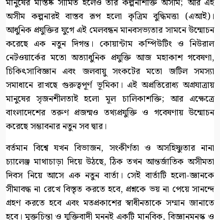
মানুষের মস্তিষ্ক সীমিত হলেও তার কল্পনাশক্তি অসীম; আর এই
অসীম কল্পনারই বাস্তব রূপ হলো কৃত্রিম বুদ্ধিমত্তা (এআই)।
আধুনিক প্রযুক্তির যুগে এই মেলবন্ধন মানবসভ্যতার সামনে উন্মোচন
করেছে এক নতুন দিগন্ত। কোয়ান্টাম কম্পিউটিং ও নিউরাল
নেটওয়ার্কের মতো অত্যাধুনিক প্রযুক্তি আজ মহাকাশ গবেষণা,
চিকিৎসাবিজ্ঞান এবং জলবায়ু সংকটের মতো জটিল সমস্যা
সমাধানে রাখছে গুরুত্বপূর্ণ ভূমিকা। এই অপ্রতিরোধ্য অগ্রযাত্রায়
মানুষের সৃজনশীলতাই হলো মূল চালিকাশক্তি; আর এক্ষেত্রে
বাংলাদেশের তরুণ প্রজন্মও তথ্যপ্রযুক্তি ও গবেষণায় উন্মোচন
করেছে সম্ভাবনার নতুন সব দ্বার।
বর্তমান বিশ্বে যখন বিভাজন, সংকীর্ণতা ও অসহিষ্ণুতার নানা
চ্যালেঞ্জ মাথাচাড়া দিয়ে উঠছে, ঠিক তখন আন্তর্জাতিক অসীমতা
দিবস নিয়ে আসে এক নতুন বার্তা। সেই বার্তাটি হলো-জ্ঞানকে
সীমাবদ্ধ না রেখে বিস্তৃত করতে হবে, প্রশ্নকে ভয় না পেয়ে সানন্দে
গ্রহণ করতে হবে এবং মতপ্রকাশের স্বাধীনতাকে সম্মান জানাতে
হবে। মুক্তচিন্তা ও যুক্তিবাদী মননই একটি মানবিক, বিজ্ঞানমনস্ক ও