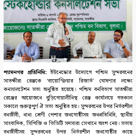
শ্যামনগর প্রতিনিধি:
ইউনেস্কোর উদ্যোগে পশ্চিম সুন্দরবনের
সাতক্ষীরা রেঞ্জকে ‘বায়োস্ফিয়ার রিজার্ভ’ ঘোষণার লক্ষ্যে
কনসালটেশন সভা অনুষ্ঠিত হয়েছে। পশ্চিম বনবিভাগ সাতক্ষীরা
রেঞ্জের আয়োজনে বুড়িগোয়ালীনিস্থ রেঞ্জ কার্যালয়ে গতকাল
সকালে গুরুত্বপুর্ণ ঐ সভা অনুষ্ঠিত হয়। সুন্দরবনের উপর নির্ভরশীল
বনজীবী, নানা শ্রেণী পেশার জনগোষ্ঠীসহ জনপ্রতিনিধি, স্থানীয়
সাংবাদিক, সিপিজি ও ভিডিটি সদস্যরা সেখানে অংশ নেয়। সভায়
বনজীবীসহ সুন্দরবনের উপর নির্ভরশীল জনগোষ্ঠীর কাছে