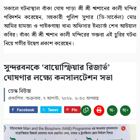
সকালে ঘটনাস্থাল বাঁকা ঘোষ পাড়া শ্রী শ্রী শ্মশানের কালী মন্দির
পরিদর্শন করেছেন, সহকারী পুলিশ সুপার (ডি-সার্কেল) মোঃ
আমির হামজা ও পাইকগাছা থানা অফিসার ইনচার্জ শেখ আউয়াল
কবির। বাঁকা শ্রী শ্রী শ্মশান কালী মন্দিরের ভক্তরা এই চুরির ঘটনা
নিয়ে গভীর উদ্বেগ প্রকাশ করেছেন।
সুন্দরবনকে ‘বায়োস্ফিয়ার রিজার্ভ’
ঘোষণার লক্ষ্যে কনসালটেশন সভা
ডেস্ক নিউজ
প্রকাশিত: শুক্রবার, ৭ আগস্ট, ২০২৬, ৬:৫০ অপরাহ্ণ
অ-
অ+
Facebook
Tweet
Pin