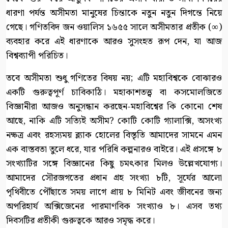
ধারণা পর্যন্ত অসীমতা মানুষের চিন্তাকে নতুন নতুন দিগন্তে নিয়ে
গেছে। গণিতবিদ জন ওয়ালিস ১৬৫৫ সালে অসীমতার প্রতীক (∞)
ব্যবহার করে এই ধারণাকে আরও সুসংহত রূপ দেন, যা আজ
বিশ্বব্যাপী পরিচিত।
তবে অসীমতা শুধু গণিতের বিষয় নয়; এটি মহাবিশ্বকে বোঝারও
একটি গুরুত্বপূর্ণ চাবিকাঠি। মহাকাশতত্ত্ব বা কসমোলজিতে
বিজ্ঞানীরা আজও অনুসন্ধান করছেন-মহাবিশ্বের কি কোনো শেষ
আছে, নাকি এটি সত্যিই অসীম? কোটি কোটি গ্যালাক্সি, অসংখ্য
নক্ষত্র এবং রহস্যময় ব্ল্যাক হোলের বিস্তৃতি আমাদের সামনে এমন
এক বাস্তবতা তুলে ধরে, যার পরিধি কল্পনারও বাইরে। এই প্রসঙ্গে ৮
সংখ্যাটির সঙ্গে বিজ্ঞানের কিছু চমৎকার মিলও উল্লেখযোগ্য।
আমাদের সৌরজগতের প্রধান গ্রহ সংখ্যা ৮টি, সূর্যের আলো
পৃথিবীতে পৌঁছাতে সময় লাগে প্রায় ৮ মিনিট এবং জীবনের জন্য
অপরিহার্য অক্সিজেনের পারমাণবিক সংখ্যাও ৮। এসব তথ্য
দিবসটির প্রতীকী গুরুত্বকে আরও সমৃদ্ধ করে।