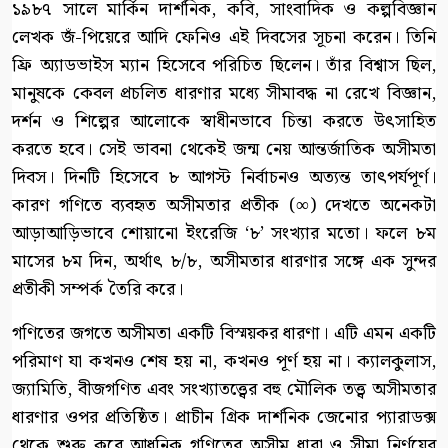
১৯৮৭ সালে মার্কিন দার্শনিক, কবি, সাংবাদিক ও কল্পবিজ্ঞান
লেখক জঁ-পিয়েরে আদি ফেনিও এই দিবসের সূচনা করেন। তিনি
ফ্রি অ্যাডভাইস ম্যান হিসেবে পরিচিত ছিলেন। তাঁর বিশ্বাস ছিল,
মানুষকে কেবল প্রচলিত ধারণার মধ্যে সীমাবদ্ধ না রেখে বিজ্ঞান,
দর্শন ও শিল্পের আলোকে স্বাধীনভাবে চিন্তা করতে উৎসাহিত
করতে হবে। সেই ভাবনা থেকেই জন্ম নেয় আন্তর্জাতিক অসীমতা
দিবস। দিনটি হিসেবে ৮ আগস্ট নির্বাচনও অত্যন্ত তাৎপর্যপূর্ণ।
কারণ গণিতে ব্যবহৃত অসীমতার প্রতীক (∞) দেখতে অনেকটা
আড়াআড়িভাবে শোয়ানো ইংরেজি ‘৮’ সংখ্যার মতো। ফলে ৮ম
মাসের ৮ম দিন, অর্থাৎ ৮/৮, অসীমতার ধারণার সঙ্গে এক সুন্দর
প্রতীকী সম্পর্ক তৈরি করে।
গণিতের জগতে অসীমতা একটি বিস্ময়কর ধারণা। এটি এমন একটি
পরিমাণ যা কখনও শেষ হয় না, কখনও পূর্ণ হয় না। ক্যালকুলাস,
জ্যামিতি, বীজগণিত এবং সংখ্যাতত্ত্বের বহু মৌলিক তত্ত্ব অসীমতার
ধারণার ওপর প্রতিষ্ঠিত। প্রাচীন গ্রিক দার্শনিক জেনোর প্যারাডক্স
থেকে শুরু করে আধুনিক গণিতের অসীম ধারা ও সীমা নির্ণয়ের