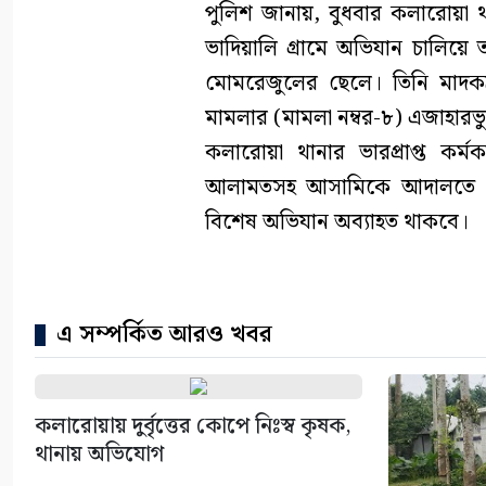
পুলিশ জানায়, বুধবার কলারোয়া থ
ভাদিয়ালি গ্রামে অভিযান চালিয়ে ত
মোমরেজুলের ছেলে। তিনি মাদকদ্
মামলার (মামলা নম্বর-৮) এজাহারভ
কলারোয়া থানার ভারপ্রাপ্ত কর্
আলামতসহ আসামিকে আদালতে সোপ
বিশেষ অভিযান অব্যাহত থাকবে।
এ সম্পর্কিত আরও খবর
কলারোয়ায় দুর্বৃত্তের কোপে নিঃস্ব কৃষক,
থানায় অভিযোগ