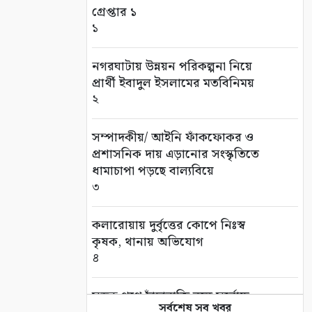
গ্রেপ্তার ১
১
নগরঘাটায় উন্নয়ন পরিকল্পনা নিয়ে
প্রার্থী ইবাদুল ইসলামের মতবিনিময়
২
সম্পাদকীয়/ আইনি ফাঁকফোকর ও
প্রশাসনিক দায় এড়ানোর সংস্কৃতিতে
ধামাচাপা পড়ছে বাল্যবিয়ে
৩
কলারোয়ায় দুর্বৃত্তের কোপে নিঃস্ব
কৃষক, থানায় অভিযোগ
৪
সড়ক পথে চাঁদাবাজি বন্ধে সর্বোচ্চ
সর্বশেষ সব খবর