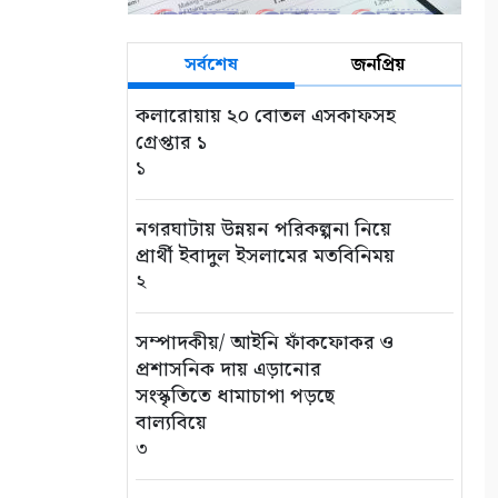
সর্বশেষ
জনপ্রিয়
কলারোয়ায় ২০ বোতল এসকাফসহ
গ্রেপ্তার ১
১
নগরঘাটায় উন্নয়ন পরিকল্পনা নিয়ে
প্রার্থী ইবাদুল ইসলামের মতবিনিময়
২
সম্পাদকীয়/ আইনি ফাঁকফোকর ও
প্রশাসনিক দায় এড়ানোর
সংস্কৃতিতে ধামাচাপা পড়ছে
বাল্যবিয়ে
৩