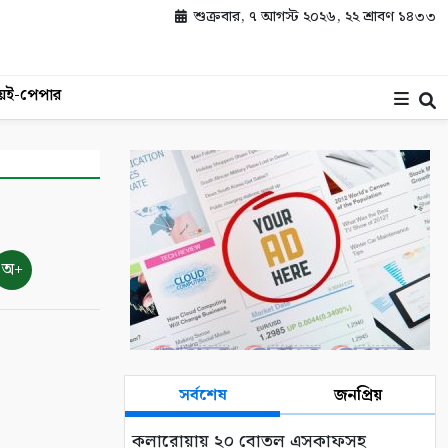
শুক্রবার, ৭ আগস্ট ২০২৬, ২২ শ্রাবণ ১৪৩৩
য়
ই-পেপার
অ+
সর্বশেষ
জনপ্রিয়
কলারোয়ায় ২০ বোতল এসকাফসহ