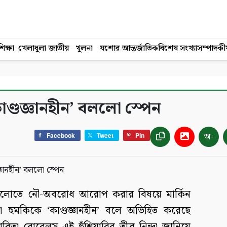
িক্ষা
খেলাধুলা
জাতীয়
খুলনা
যশোর
আন্তর্জাতিক
বিশেষ সংখ্যা
সম্পাদকী
াণ্ডজ্ঞানহীন’ বললো স্পেন
অ-
Facebook
Tweet
Pin
্দরগুলোতে নৌ-অবরোধ আরোপ করার বিষয়ে মার্কিন
েওয়া হুমকিকে ‘কাণ্ডজ্ঞানহীন’ বলে অভিহিত করেছে