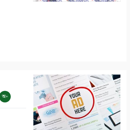
ভোমরা বন্দর দিয়ে দুই দিনে এলো
৭১২ মেট্রিক টন কাঁচা মরিচ
৮
৭ আগস্ট: ন্যাশনাল লাইটহাউস
ডে-সমুদ্রপথের নীরব পথপ্রদর্শক
৯
শ্যামনগরে সিএনআরএসের
জলবায়ু সহনশীলতা বিষয়ক প্রকল্প
সভা
১০
অ+