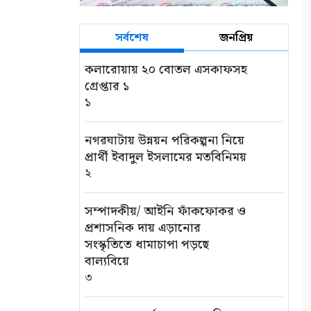
সর্বশেষ
জনপ্রিয়
কলারোয়ায় ২০ বোতল এসকাফসহ
গ্রেপ্তার ১
১
নগরঘাটায় উন্নয়ন পরিকল্পনা নিয়ে
প্রার্থী ইবাদুল ইসলামের মতবিনিময়
২
সম্পাদকীয়/ আইনি ফাঁকফোকর ও
প্রশাসনিক দায় এড়ানোর
সংস্কৃতিতে ধামাচাপা পড়ছে
বাল্যবিয়ে
৩