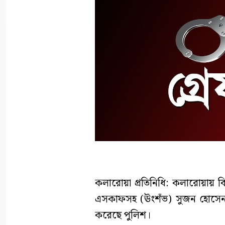
কলারোয়া প্রতিনিধি: কলারোয়ায় ব
এসকাফসহ (ঊংশঁভ) সুজন হোসেন (
করেছে পুলিশ।