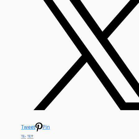
Tweet
Pin
অ-
অ+