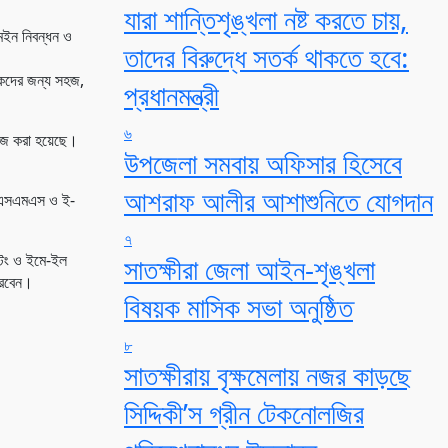
যারা শান্তিশৃঙ্খলা নষ্ট করতে চায়,
মেইন নিবন্ধন ও
তাদের বিরুদ্ধে সতর্ক থাকতে হবে:
হকদের জন্য সহজ,
প্রধানমন্ত্রী
৬
 সহজ করা হয়েছে।
উপজেলা সমবায় অফিসার হিসেবে
আশরাফ আলীর আশাশুনিতে যোগদান
িত এসএমএস ও ই-
৭
টিং ও ইমে-ইল
সাতক্ষীরা জেলা আইন-শৃঙ্খলা
পারবেন।
বিষয়ক মাসিক সভা অনুষ্ঠিত
৮
সাতক্ষীরায় বৃক্ষমেলায় নজর কাড়ছে
সিদ্দিকী’স গ্রীন টেকনোলজির