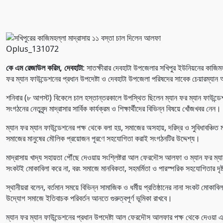
Oplus_131072
কে এম রেজাউল করিম, দেবহাটা
: সাতক্ষীরার দেবহাটা উপজেলার সখিপুর ইউনিয়নের কাজিমহ
ফর ম্যান ফাউন্ডেশনের প্রধান উপদেষ্টা ও দেবহাটা উপজেলা পরিষদের সাবেক চেয়ারম্যা
শনিবার (৮ আগস্ট) বিকেলে চাল হস্তান্তরকালে উপস্থিত ছিলেন ম্যান ফর ম্যান ফাউন্ডেশন
সংগঠনের নেতৃবৃন্দ মাদ্রাসার সার্বিক কার্যক্রম ও শিক্ষার্থীদের বিভিন্ন বিষয়ে খোঁজখবর নেন।
ম্যান ফর ম্যান ফাউন্ডেশনের পক্ষ থেকে বলা হয়, সমাজের অসহায়, দরিদ্র ও সুবিধাবঞ্চিত ম
সমাজের মানুষের মৌলিক প্রয়োজন পূরণে সহযোগিতা করাই সংগঠনটির উদ্দেশ্য।
মাদ্রাসায় খাদ্য সহায়তা পৌঁছে দেওয়ায় সংশ্লিষ্টরা আল ফেরদৌস আলফা ও ম্যান ফর ম্যান
সংকটই মোকাবিলা করে না, বরং সমাজে মানবিকতা, সহমর্মিতা ও পারস্পরিক সহযোগিতার দৃষ
স্থানীয়রা বলেন, বর্তমান সময়ে বিভিন্ন সামাজিক ও ধর্মীয় প্রতিষ্ঠানের নানা সংকট মোকা
উদ্যোগ সমাজে ইতিবাচক পরিবর্তন আনতে গুরুত্বপূর্ণ ভূমিকা রাখবে।
ম্যান ফর ম্যান ফাউন্ডেশনের প্রধান উপদেষ্টা আল ফেরদৌস আলফার পক্ষ থেকে দেওয়া 