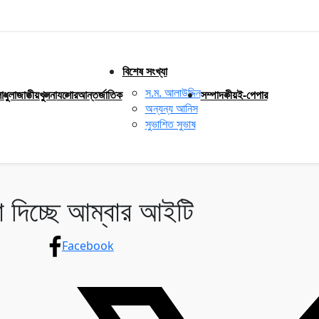
বিশেষ সংখ্যা
স.ম. আলাউদ্দিন
াধুলা
জাতীয়
খুলনা
যশোর
আন্তর্জাতিক
সম্পাদকীয়
ই-পেপার
অন্যন্য আনিস
সুভাশিত সুভাষ
 দিচ্ছে আম্বার আইটি
Facebook