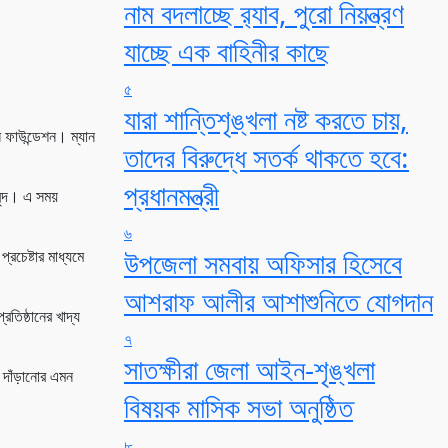
নাম বদলাচ্ছে র‌্যাব, পুরো নিয়ন্ত্রণ
যাচ্ছে এক বাহিনীর কাছে
৫
যারা শান্তিশৃঙ্খলা নষ্ট করতে চায়,
ন ফাউন্ডেশন। ম্যান
তাদের বিরুদ্ধে সতর্ক থাকতে হবে:
প্রধানমন্ত্রী
ৃন্দ। এ সময়
৬
উপজেলা সমবায় অফিসার হিসেবে
রচেষ্টার মাধ্যমে
আশরাফ আলীর আশাশুনিতে যোগদান
তিষ্ঠানের খাদ্য
৭
সাতক্ষীরা জেলা আইন-শৃঙ্খলা
ে দাঁড়ানোর এমন
বিষয়ক মাসিক সভা অনুষ্ঠিত
৮