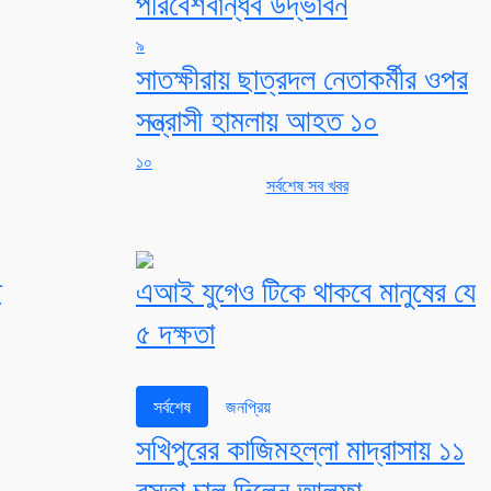
পরিবেশবান্ধব উদ্ভাবন
৯
সাতক্ষীরায় ছাত্রদল নেতাকর্মীর ওপর
সন্ত্রাসী হামলায় আহত ১০
১০
সর্বশেষ সব খবর
ে
এআই যুগেও টিকে থাকবে মানুষের যে
৫ দক্ষতা
সর্বশেষ
জনপ্রিয়
সখিপুরের কাজিমহল্লা মাদ্রাসায় ১১
বস্তা চাল দিলেন আলফা