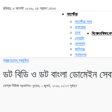
রবিবার, ৯ আগস্ট ২০২৬, ২৪ শ্রাবণ ১৪৩৩
সাতক্ষীরা
সাতক্ষীরা সদর
কলারোয়া
তালা
বিনোদন
শিক্ষা
খেল
দেবহাটা
আশাশুনি
কালিগঞ্জ
শ্যামনগর
প্রচ্ছদ
তথ্য প্রযুক্তি
ডট বিডি ও ডট বাংলা ডোমেইন সেবা
ডেস্ক নিউজ
প্রকাশিত: বুধবার, ১ জুলাই, ২০২৬, ১২:০৭ পূর্বাহ্ণ