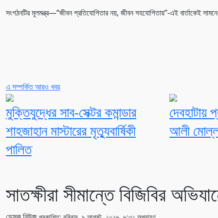
সংগঠনটির মূলমন্ত্র—“জীবন প্রতিযোগিতার নয়, জীবন সহযোগিতায়”-এই বার্তাকেই সামনে রে
এ সম্পর্কিত আরও খবর
মুক্তিযুদ্ধের সাব-সেক্টর কমান্ডার
দেবহাটায় প
শাহজাহান মাস্টারের মৃত্যুবার্ষিকী
আলী মোল্ল
পালিত
সাতক্ষীরা সীমান্তে বিজিবির অভিয
ডেস্ক নিউজ
প্রকাশিত: রবিবার, ৯ আগস্ট, ২০২৬, ৬:৩২ অপরাহ্ণ