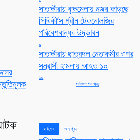
সাতক্ষীরায় বৃক্ষমেলায় নজর কাড়ছে
সিদ্দিকী’স গ্রীন টেকনোলজির
পরিবেশবান্ধব উদ্ভাবন
৯
সাতক্ষীরায় ছাত্রদল নেতাকর্মীর ওপর
সন্ত্রাসী হামলায় আহত ১০
ুলের
১০
রস্তুতিমূলক
সর্বশেষ সব খবর
 আটক
সর্বশেষ
জনপ্রিয়