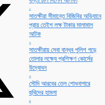
১
সাতক্ষীরা সীমান্তে বিজিবির অভিযানে
প্রায় তেইশ লক্ষ টাকার মালামাল
আটক
২
সাতক্ষীরায় সেবা বান্ধব পুলিশ গড়ে
তোলার লক্ষ্যে প্রশিক্ষণ কোর্সের
উদ্বোধন
৩
সৌদি আরবের তেল শোধনাগারে
হুথিদের হামলা
৪