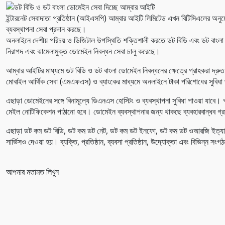
ইন্টারনেট সেবাদাতা প্রতিষ্ঠান (আইএসপি) আম্বার আইটি লিমিটেড এখন বিটিসিএলের অনুমো
ব্যবস্থাপনা সেবা প্রদান করছে।
অনলাইনে দেশীয় পরিচয় ও ডিজিটাল উপস্থিতি শক্তিশালী করতে ডট বিডি এবং ডট বাংলা 
নিরাপদ এবং ঝামেলামুক্ত ডোমেইন নিবন্ধন সেবা চালু করেছে।
আম্বার আইটির মাধ্যমে ডট বিডি ও ডট বাংলা ডোমেইন নিবন্ধনের ক্ষেত্রে গ্রাহকরা দ্র
মোবাইল আর্থিক সেবা (এমএফএস) ও ব্যাংকের মাধ্যমে অনলাইনে টাকা পরিশোধের সুবি
এছাড়া ডোমেইনের সঙ্গে বিনামূল্যে ডিএনএস হোস্টিং ও ব্যবস্থাপনা সুবিধা পাওয়া যাবে। গ
মেইল নোটিফিকেশন পাঠানো হবে। ডোমেইন ব্যবস্থাপনার জন্য থাকছে ব্যবহারবান্ধব গ্র
এছাড়া ডট কম ডট বিডি, ডট কম ডট নেট, ডট কম ডট ইনফো, ডট কম ডট ওআরজি ইত্যাদি
সার্ভিসও দেওয়া হয়। ব্যক্তি, প্রতিষ্ঠান, ব্যবসা প্রতিষ্ঠান, উদ্যোক্তা এবং বিভিন্
আপনার মতামত লিখুন