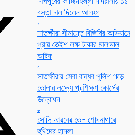
সখিপুরের কাজিমহল্লা মাদ্রাসায় ১১
বস্তা চাল দিলেন আলফা
১
সাতক্ষীরা সীমান্তে বিজিবির অভিযানে
প্রায় তেইশ লক্ষ টাকার মালামাল
আটক
২
সাতক্ষীরায় সেবা বান্ধব পুলিশ গড়ে
তোলার লক্ষ্যে প্রশিক্ষণ কোর্সের
উদ্বোধন
৩
সৌদি আরবের তেল শোধনাগারে
হুথিদের হামলা