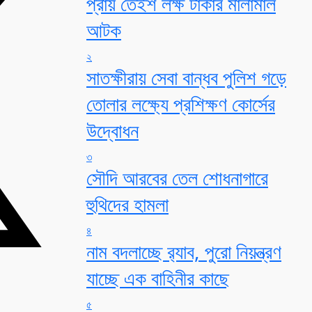
প্রায় তেইশ লক্ষ টাকার মালামাল
আটক
২
সাতক্ষীরায় সেবা বান্ধব পুলিশ গড়ে
তোলার লক্ষ্যে প্রশিক্ষণ কোর্সের
উদ্বোধন
৩
সৌদি আরবের তেল শোধনাগারে
হুথিদের হামলা
৪
নাম বদলাচ্ছে র‌্যাব, পুরো নিয়ন্ত্রণ
যাচ্ছে এক বাহিনীর কাছে
৫