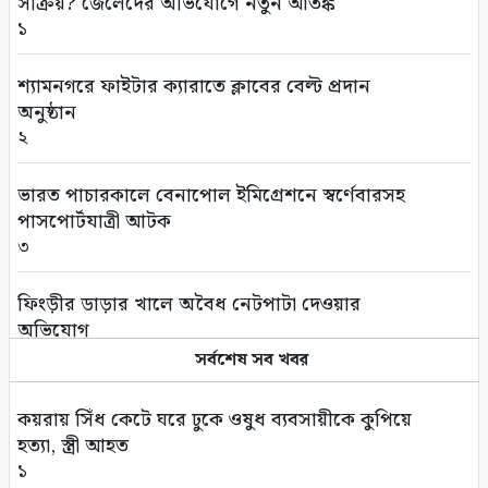
সক্রিয়? জেলেদের অভিযোগে নতুন আতঙ্ক
১
শ্যামনগরে ফাইটার ক্যারাতে ক্লাবের বেল্ট প্রদান
অনুষ্ঠান
২
ভারত পাচারকালে বেনাপোল ইমিগ্রেশনে স্বর্ণেবারসহ
পাসপোর্টযাত্রী আটক
৩
ফিংড়ীর ডাড়ার খালে অবৈধ নেটপাটা দেওয়ার
অভিযোগ
৪
সর্বশেষ সব খবর
তালায় বিল থেকে যুবকের মৃতদেহ উদ্ধার
কয়রায় সিঁধ কেটে ঘরে ঢুকে ওষুধ ব্যবসায়ীকে কুপিয়ে
৫
হত্যা, স্ত্রী আহত
১