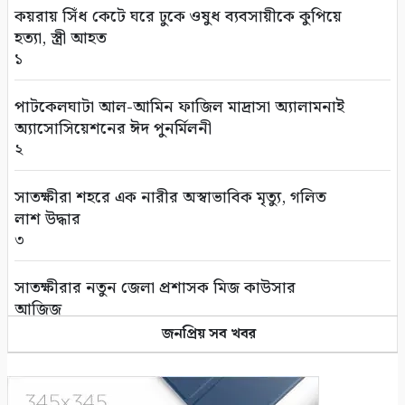
তালায় বিল থেকে যুবকের মৃতদেহ উদ্ধার
কয়রায় সিঁধ কেটে ঘরে ঢুকে ওষুধ ব্যবসায়ীকে কুপিয়ে
৫
হত্যা, স্ত্রী আহত
১
গণঅভ্যুত্থানের দ্বিতীয় বর্ষপূর্তি উপলক্ষে সাতক্ষীরায়
বিএনপির র‌্যালি ও আলোচনা সভা
পাটকেলঘাটা আল-আমিন ফাজিল মাদ্রাসা অ্যালামনাই
৬
অ্যাসোসিয়েশনের ঈদ পুনর্মিলনী
২
সাতক্ষীরায় ছাত্রশিবিরের ম্যারাথন র‌্যালি
৭
সাতক্ষীরা শহরে এক নারীর অস্বাভাবিক মৃত্যু, গলিত
লাশ উদ্ধার
সাতক্ষীরায় জুলাই গণঅভ্যুত্থানের শহীদ পরিবার ও
৩
আহতদের মাঝে সম্মানি প্রদান
৮
সাতক্ষীরার নতুন জেলা প্রশাসক মিজ কাউসার
আজিজ
নদী থেকে অবৈধ ভাবে বালু উত্তোলনের দায়ে ৫০
৪
জনপ্রিয় সব খবর
হাজার টাকা জরিমানা
৯
প্রাক্তন প্রেমিকার সাথে ফোনালাপের পর তরুনের
আত্মহত্যা