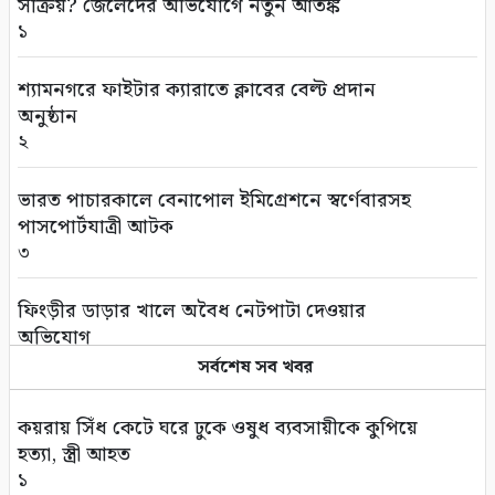
সক্রিয়? জেলেদের অভিযোগে নতুন আতঙ্ক
১
শ্যামনগরে ফাইটার ক্যারাতে ক্লাবের বেল্ট প্রদান
অনুষ্ঠান
২
ভারত পাচারকালে বেনাপোল ইমিগ্রেশনে স্বর্ণেবারসহ
পাসপোর্টযাত্রী আটক
৩
ফিংড়ীর ডাড়ার খালে অবৈধ নেটপাটা দেওয়ার
অভিযোগ
৪
সর্বশেষ সব খবর
তালায় বিল থেকে যুবকের মৃতদেহ উদ্ধার
কয়রায় সিঁধ কেটে ঘরে ঢুকে ওষুধ ব্যবসায়ীকে কুপিয়ে
৫
হত্যা, স্ত্রী আহত
১