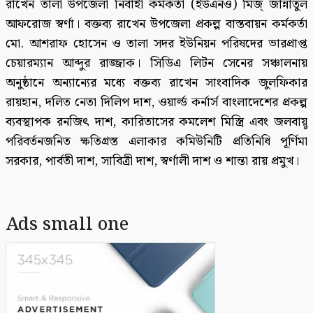
রাখেন তালা উপজেলা নির্বাহী কর্মকর্তা (ইউএনও) মিজ্ জান্নাতুল
আফরোজ স্বর্ণা। বক্তব্য রাখেন উপজেলা প্রকল্প বাস্তবায়ন কর্মকর্তা
মো. আশরাফ হোসেন ও তালা সদর ইউনিয়ন পরিষদের ভারপ্রাপ্ত
চেয়ারম্যান আব্দুর রাজ্জাক। সিডিএ লিটন সেনের সঞ্চালনায়
অনুষ্ঠানে অন্যান্যের মধ্যে বক্তব্য রাখেন সাংবাদিক জুলফিকার
রায়হান, দলিত নেতা দিলিপ দাশ, ওয়ার্ল্ড কর্নার্স বাংলাদেশের প্রকল্প
ব্যবস্থাপক রনজিৎ দাশ, কারিতাসের কমলেশ মিস্ত্রি এবং জলবায়ু
পরিবর্তনজনিত ক্ষতিগ্রস্ত এলাকার কমিউনিটি প্রতিনিধি পূর্ণিমা
সরকার, পার্বতী দাশ, সাবিত্রী দাশ, স্বর্ণালী দাশ ও শান্তা রায় প্রমুখ।
Ads small one