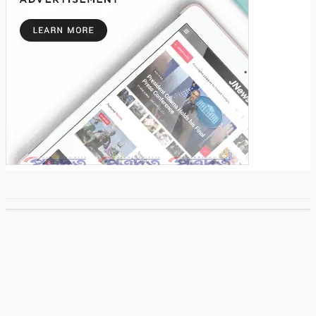
পিটিয়ে জখম ও টাকা ছিনতাই
৬
ঈদে কত খরচ করলেন? সব হিসাব চাইতে পারে
এনবিআর
৭
অনিমেষকে জিম্মি করে জলদস্যু ডন বাহিনী, ৩
জলদস্যু আটক
৮
সাতক্ষীরায় ৪৭তম জাতীয় বিজ্ঞান ও প্রযুক্তি সপ্তাহ
উদ্বোধন
৯
সাতক্ষীরায় গহনা ছিনতাইকালে দুর্বৃত্তের ইটের আঘাতে
নারী নিহত
২০২৫
patradoot
সর্বস্বত্ব সংরক্ষিত
১০
Developed By :
Fahad Hossain