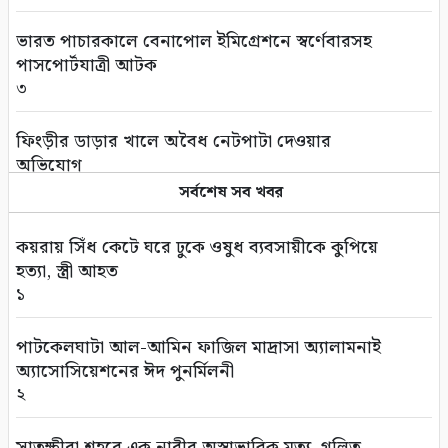
ভারত পাচারকালে বেনাপোল ইমিগ্রেশনে স্বর্ণেবারসহ
পাসপোর্টযাত্রী আটক
৩
ফিংড়ীর ডাড়ার খালে অবৈধ নেটপাটা দেওয়ার
অভিযোগ
৪
সর্বশেষ সব খবর
তালায় বিল থেকে যুবকের মৃতদেহ উদ্ধার
কয়রায় সিঁধ কেটে ঘরে ঢুকে ওষুধ ব্যবসায়ীকে কুপিয়ে
৫
হত্যা, স্ত্রী আহত
১
গণঅভ্যুত্থানের দ্বিতীয় বর্ষপূর্তি উপলক্ষে সাতক্ষীরায়
বিএনপির র‌্যালি ও আলোচনা সভা
পাটকেলঘাটা আল-আমিন ফাজিল মাদ্রাসা অ্যালামনাই
৬
অ্যাসোসিয়েশনের ঈদ পুনর্মিলনী
২
সাতক্ষীরায় ছাত্রশিবিরের ম্যারাথন র‌্যালি
৭
সাতক্ষীরা শহরে এক নারীর অস্বাভাবিক মৃত্যু, গলিত