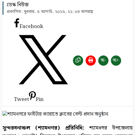
ডেস্ক নিউজ
সাতক্ষীরায় গহনা ছিনতাইকালে দুর্বৃত্তের ইটের আঘাতে
প্রকাশিত: বুধবার, ৫ আগস্ট, ২০২৬, ১১:৩৪ অপরাহ্ণ
নারী নিহত
১০
Facebook
অ-
অ+
Tweet
Pin
সুন্দরবনাঞ্চল (শ্যামনগর) প্রতিনিধি:
শ্যামনগর উপজেলায়