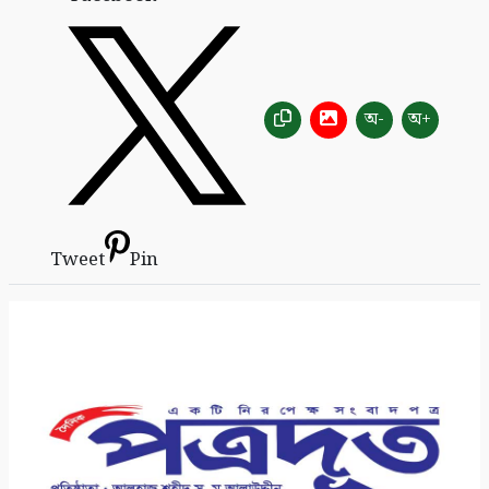
অ-
অ+
Tweet
Pin