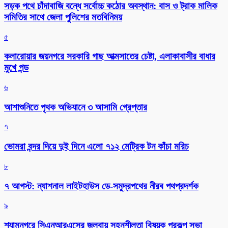
সড়ক পথে চাঁদাবাজি বন্ধে সর্বোচ্চ কঠোর অবস্থান: বাস ও ট্রাক মালিক
সমিতির সাথে জেলা পুলিশের মতবিনিময়
৫
কলারোয়ার জয়নগরে সরকারি গাছ আত্মসাতের চেষ্টা, এলাকাবাসীর বাধার
মুখে পন্ড
৬
আশাশুনিতে পৃথক অভিযানে ৩ আসামি গ্রেপ্তার
৭
ভোমরা বন্দর দিয়ে দুই দিনে এলো ৭১২ মেট্রিক টন কাঁচা মরিচ
৮
৭ আগস্ট: ন্যাশনাল লাইটহাউস ডে-সমুদ্রপথের নীরব পথপ্রদর্শক
৯
শ্যামনগরে সিএনআরএসের জলবায়ু সহনশীলতা বিষয়ক প্রকল্প সভা