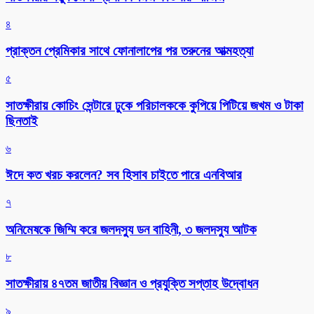
৪
প্রাক্তন প্রেমিকার সাথে ফোনালাপের পর তরুনের আত্মহত্যা
৫
সাতক্ষীরায় কোচিং সেন্টারে ঢুকে পরিচালককে কুপিয়ে পিটিয়ে জখম ও টাকা
ছিনতাই
৬
ঈদে কত খরচ করলেন? সব হিসাব চাইতে পারে এনবিআর
৭
অনিমেষকে জিম্মি করে জলদস্যু ডন বাহিনী, ৩ জলদস্যু আটক
৮
সাতক্ষীরায় ৪৭তম জাতীয় বিজ্ঞান ও প্রযুক্তি সপ্তাহ উদ্বোধন
৯