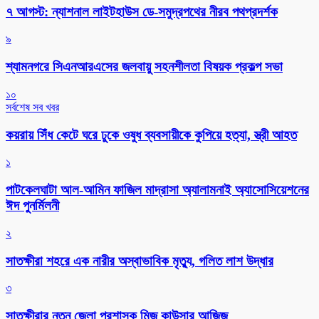
৭ আগস্ট: ন্যাশনাল লাইটহাউস ডে-সমুদ্রপথের নীরব পথপ্রদর্শক
৯
শ্যামনগরে সিএনআরএসের জলবায়ু সহনশীলতা বিষয়ক প্রকল্প সভা
১০
সর্বশেষ সব খবর
কয়রায় সিঁধ কেটে ঘরে ঢুকে ওষুধ ব্যবসায়ীকে কুপিয়ে হত্যা, স্ত্রী আহত
১
পাটকেলঘাটা আল-আমিন ফাজিল মাদ্রাসা অ্যালামনাই অ্যাসোসিয়েশনের
ঈদ পুনর্মিলনী
২
সাতক্ষীরা শহরে এক নারীর অস্বাভাবিক মৃত্যু, গলিত লাশ উদ্ধার
৩
সাতক্ষীরার নতুন জেলা প্রশাসক মিজ কাউসার আজিজ