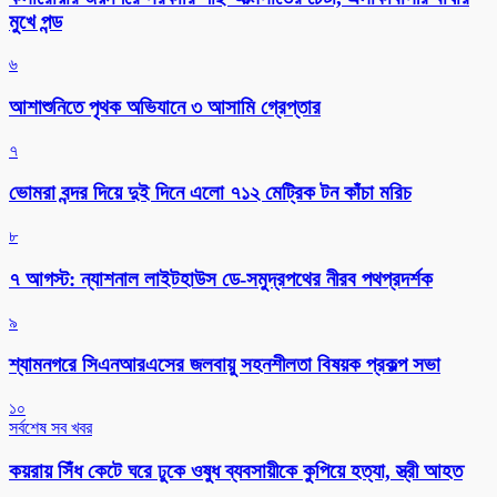
মুখে পন্ড
৬
আশাশুনিতে পৃথক অভিযানে ৩ আসামি গ্রেপ্তার
৭
ভোমরা বন্দর দিয়ে দুই দিনে এলো ৭১২ মেট্রিক টন কাঁচা মরিচ
৮
৭ আগস্ট: ন্যাশনাল লাইটহাউস ডে-সমুদ্রপথের নীরব পথপ্রদর্শক
৯
শ্যামনগরে সিএনআরএসের জলবায়ু সহনশীলতা বিষয়ক প্রকল্প সভা
১০
সর্বশেষ সব খবর
কয়রায় সিঁধ কেটে ঘরে ঢুকে ওষুধ ব্যবসায়ীকে কুপিয়ে হত্যা, স্ত্রী আহত