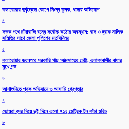
কলারোয়ায় দুর্বৃত্তের কোপে নিঃস্ব কৃষক, থানায় অভিযোগ
৪
সড়ক পথে চাঁদাবাজি বন্ধে সর্বোচ্চ কঠোর অবস্থান: বাস ও ট্রাক মালিক
সমিতির সাথে জেলা পুলিশের মতবিনিময়
৫
কলারোয়ার জয়নগরে সরকারি গাছ আত্মসাতের চেষ্টা, এলাকাবাসীর বাধার
মুখে পন্ড
৬
আশাশুনিতে পৃথক অভিযানে ৩ আসামি গ্রেপ্তার
৭
ভোমরা বন্দর দিয়ে দুই দিনে এলো ৭১২ মেট্রিক টন কাঁচা মরিচ
৮