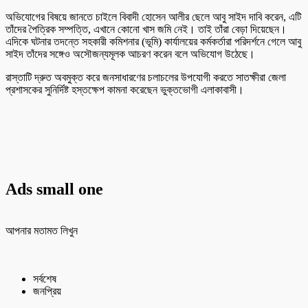
অভিযোগের বিষয়ে জানতে চাইলে বিবাদী হোসেন আলীর ছেলে আবু সাইদ দাবি করেন, এটি
তাঁদের পৈত্রিক সম্পত্তি, এখানে কোনো খাস জমি নেই। তাই তাঁরা বেড়া দিয়েছেন।
এদিকে ঘটনার তদন্তে সহকারী কমিশনার (ভূমি) কার্যালয়ের কর্মকর্তারা পরিদর্শনে গেলে আবু
সাইদ তাঁদের সঙ্গেও অসৌজন্যমূলক আচরণ করেন বলে অভিযোগ উঠেছে।
রাস্তাটি দ্রুত অবমুক্ত করে জনসাধারণের চলাচলের উপযোগী করতে সাতক্ষীরা জেলা
প্রশাসকের সুনির্দিষ্ট হস্তক্ষেপ কামনা করেছেন ভুক্তভোগী এলাকাবাসী।
Ads small one
আপনার মতামত লিখুন
সর্বশেষ
জনপ্রিয়