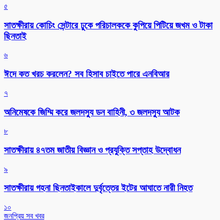
৫
সাতক্ষীরায় কোচিং সেন্টারে ঢুকে পরিচালককে কুপিয়ে পিটিয়ে জখম ও টাকা
ছিনতাই
৬
ঈদে কত খরচ করলেন? সব হিসাব চাইতে পারে এনবিআর
৭
অনিমেষকে জিম্মি করে জলদস্যু ডন বাহিনী, ৩ জলদস্যু আটক
৮
সাতক্ষীরায় ৪৭তম জাতীয় বিজ্ঞান ও প্রযুক্তি সপ্তাহ উদ্বোধন
৯
সাতক্ষীরায় গহনা ছিনতাইকালে দুর্বৃত্তের ইটের আঘাতে নারী নিহত
১০
জনপ্রিয় সব খবর