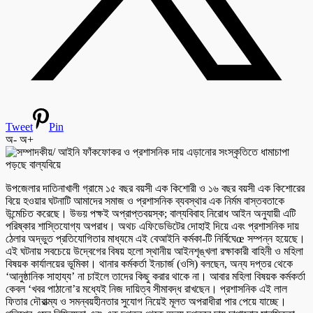
Tweet
Pin
অ-
অ+
উপজেলার দাতিনাখালী গ্রামে ১৫ বছর বয়সী এক কিশোরী ও ১৬ বছর বয়সী এক কিশোরের
বিয়ে হওয়ার ঘটনাটি আমাদের সমাজ ও প্রশাসনিক ব্যবস্থার এক নির্মম বাস্তবতাকে
উন্মেচিত করেছে। উভয় পক্ষই অপ্রাপ্তবয়স্ক; বাল্যবিবাহ নিরোধ আইন অনুযায়ী এটি
পরিষ্কার শাস্তিযোগ্য অপরাধ। অথচ এফিডেভিটের দোহাই দিয়ে এবং প্রশাসনিক দায়
ঠেলার অদ্ভুত প্রতিযোগিতার মাধ্যমে এই বেআইনি কর্মকা-টি নির্বিঘেœ সম্পন্ন হয়েছে।
এই ঘটনায় সবচেয়ে উদ্বেগের বিষয় হলো স্থানীয় আইনশৃঙ্খলা রক্ষাকারী বাহিনী ও মহিলা
বিষয়ক কার্যালয়ের ভূমিকা। থানার কর্মকর্তা ইনচার্জ (ওসি) বলছেন, অন্য দপ্তর থেকে
‘আনুষ্ঠানিক সাহায্য’ না চাইলে তাদের কিছু করার থাকে না। আবার মহিলা বিষয়ক কর্মকর্তা
কেবল ‘খবর পাঠানো’র মধ্যেই নিজ দায়িত্ব সীমাবদ্ধ রাখছেন। প্রশাসনিক এই লাল
ফিতার দৌরাত্ম্য ও সমন্বয়হীনতার সুযোগ নিয়েই মূলত অপরাধীরা পার পেয়ে যাচ্ছে।