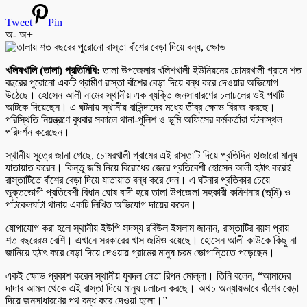
Tweet
Pin
অ-
অ+
খলিষখালি (তালা) প্রতিনিধি:
তালা উপজেলার খলিশখালী ইউনিয়নের চোমরখালী গ্রামে শত
বছরের পুরোনো একটি গ্রামীণ রাস্তা বাঁশের বেড়া দিয়ে বন্ধ করে দেওয়ার অভিযোগ
উঠেছে। হোসেন আলী নামের স্থানীয় এক ব্যক্তি জনসাধারণের চলাচলের ওই পথটি
আটকে দিয়েছেন। এ ঘটনায় স্থানীয় বাসিন্দাদের মধ্যে তীব্র ক্ষোভ বিরাজ করছে।
পরিস্থিতি নিয়ন্ত্রণে বুধবার সকালে থানা-পুলিশ ও ভূমি অফিসের কর্মকর্তারা ঘটনাস্থল
পরিদর্শন করেছেন।
স্থানীয় সূত্রে জানা গেছে, চোমরখালী গ্রামের এই রাস্তাটি দিয়ে প্রতিদিন হাজারো মানুষ
যাতায়াত করেন। কিন্তু জমি নিয়ে বিরোধের জেরে প্রতিবেশী হোসেন আলী হঠাৎ করেই
রাস্তাটিতে বাঁশের বেড়া দিয়ে যাতায়াত বন্ধ করে দেন। এ ঘটনার প্রতিকার চেয়ে
ভুক্তভোগী প্রতিবেশী বিধান ঘোষ বাদী হয়ে তালা উপজেলা সহকারী কমিশনার (ভূমি) ও
পাটকেলঘাটা থানায় একটি লিখিত অভিযোগ দায়ের করেন।
যোগাযোগ করা হলে স্থানীয় ইউপি সদস্য রবিউল ইসলাম জানান, রাস্তাটির বয়স প্রায়
শত বছরেরও বেশি। এখানে সরকারের খাস জমিও রয়েছে। হোসেন আলী কাউকে কিছু না
জানিয়ে হঠাৎ করে বেড়া দিয়ে দেওয়ায় গ্রামের মানুষ চরম ভোগান্তিতে পড়েছেন।
একই ক্ষোভ প্রকাশ করেন স্থানীয় যুবদল নেতা রিপন মোল্লা। তিনি বলেন, “আমাদের
দাদার আমল থেকে এই রাস্তা দিয়ে মানুষ চলাচল করছে। অথচ অন্যায়ভাবে বাঁশের বেড়া
দিয়ে জনসাধারণের পথ বন্ধ করে দেওয়া হলো।”