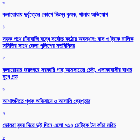
৩
কলারোয়ায় দুর্বৃত্তের কোপে নিঃস্ব কৃষক, থানায় অভিযোগ
৪
সড়ক পথে চাঁদাবাজি বন্ধে সর্বোচ্চ কঠোর অবস্থান: বাস ও ট্রাক মালিক
সমিতির সাথে জেলা পুলিশের মতবিনিময়
৫
কলারোয়ার জয়নগরে সরকারি গাছ আত্মসাতের চেষ্টা, এলাকাবাসীর বাধার
মুখে পন্ড
৬
আশাশুনিতে পৃথক অভিযানে ৩ আসামি গ্রেপ্তার
৭
ভোমরা বন্দর দিয়ে দুই দিনে এলো ৭১২ মেট্রিক টন কাঁচা মরিচ
৮