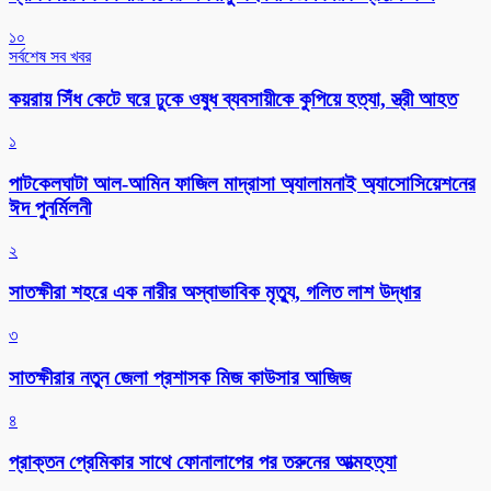
১০
সর্বশেষ সব খবর
কয়রায় সিঁধ কেটে ঘরে ঢুকে ওষুধ ব্যবসায়ীকে কুপিয়ে হত্যা, স্ত্রী আহত
১
পাটকেলঘাটা আল-আমিন ফাজিল মাদ্রাসা অ্যালামনাই অ্যাসোসিয়েশনের
ঈদ পুনর্মিলনী
২
সাতক্ষীরা শহরে এক নারীর অস্বাভাবিক মৃত্যু, গলিত লাশ উদ্ধার
৩
সাতক্ষীরার নতুন জেলা প্রশাসক মিজ কাউসার আজিজ
৪
প্রাক্তন প্রেমিকার সাথে ফোনালাপের পর তরুনের আত্মহত্যা