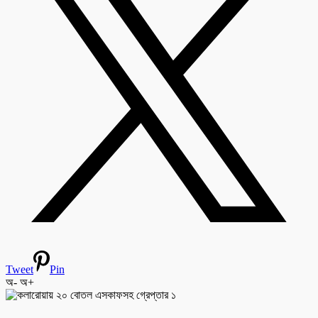
Tweet
Pin
অ-
অ+