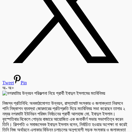
Tweet
Pin
অ-
অ+
নিজস্ব প্রতিনিধি: অবকাঠামোগত উন্নয়ন, রাস্তাঘাট সংস্কার ও জলাবদ্ধতা নিরসনে
পানি নিষ্কাশন ব্যবস্থা জোরদারের প্রতিশ্রুতি দিয়ে মতবিনিময় সভা করেছেন তালার ২
নম্বর নগরঘাটা ইউনিয়ন পরিষদ নির্বাচনের প্রার্থী আলহাজ মো. ইবাদুল ইসলাম।
বৃহস্পতিবার বিকেলে পোড়ার বাজারে আয়োজিত এক জনাকীর্ণ সভায় সভাপতিত্ব করেন
তিনি। শিল্পপতি ও সমাজসেবক ইবাদুল ইসলাম বলেন, নির্বাচিত হওয়ার অপেক্ষা না করেই
তিনি নিজ অর্থায়নে এলাকার বিভিন্ন চলাচলের অনুপযোগী সড়ক সংস্কার ও জলাবদ্ধতা