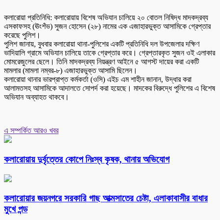
কলারোয়া প্রতিনিধি: কলারোয়ায় বিশেষ অভিযান চালিয়ে ২০ বোতল নিষিদ্ধ মাদকদ্রব্য
এসকাফসহ (ঊংশঁভ) সুজন হোসেন (২৮) নামের এক এজাহারভুক্ত আসামিকে গ্রেপ্তার
করেছে পুলিশ।
পুলিশ জানায়, বুধবার কলারোয়া থানা-পুলিশের একটি প্রতিনিধি দল উপজেলার দক্ষিণ
ভাদিয়ালি গ্রামে অভিযান চালিয়ে তাকে গ্রেপ্তার করে। গ্রেপ্তারকৃত সুজন ওই এলাকার
মোমরেজুলের ছেলে। তিনি মাদকদ্রব্য নিয়ন্ত্রণ আইনে ৫ আগস্ট দায়ের করা একটি
মামলার (মামলা নম্বর-৮) এজাহারভুক্ত আসামি ছিলেন।
কলারোয়া থানার ভারপ্রাপ্ত কর্মকর্তা (ওসি) এইচ এম শাহীন জানান, উদ্ধার করা
আলামতসহ আসামিকে আদালতে সোপর্দ করা হয়েছে। মাদকের বিরুদ্ধে পুলিশের এ বিশেষ
অভিযান অব্যাহত থাকবে।
এ সম্পর্কিত আরও খবর
কলারোয়ায় দুর্বৃত্তের কোপে নিঃস্ব কৃষক, থানায় অভিযোগ
কলারোয়ার জয়নগরে সরকারি গাছ আত্মসাতের চেষ্টা, এলাকাবাসীর বাধার
মুখে পন্ড