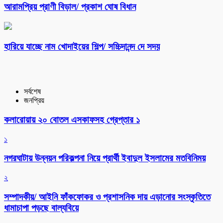
আরামপ্রিয় প্রাণী বিড়াল/ প্রকাশ ঘোষ বিধান
হারিয়ে যাচ্ছে নাম খোদাইয়ের শিল্প/ সচ্চিদানন্দ দে সদয়
সর্বশেষ
জনপ্রিয়
কলারোয়ায় ২০ বোতল এসকাফসহ গ্রেপ্তার ১
১
নগরঘাটায় উন্নয়ন পরিকল্পনা নিয়ে প্রার্থী ইবাদুল ইসলামের মতবিনিময়
২
সম্পাদকীয়/ আইনি ফাঁকফোকর ও প্রশাসনিক দায় এড়ানোর সংস্কৃতিতে
ধামাচাপা পড়ছে বাল্যবিয়ে