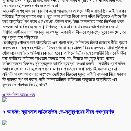
পুলিশের এমন নিষ্ক্রিয়তা এবং এক দপ্তর থেকে অন্য দপ্তরে দায় চাপানোর মানসিকতা
কোনোভাবেই গ্রহণযোগ্য হতে পারে না।
আরেকটি আশঙ্কাজনক প্রবণতা হলো আদালতের এফিডেভিটকে বাল্যবিয়ে আইনি করার
হাতিয়ার হিসেবে ব্যবহার করা। ভুয়া বয়স দেখিয়ে কিংবা জাল নথির ভিত্তিতে এফিডেভিট
করে বাল্যবিয়ে বৈধ করার এই নোংরা কৌশল বন্ধে উচ্চ আদালতের স্পষ্ট নির্দেশনা থাকা
সত্ত্বেও তা কার্যকর হচ্ছে না। উপরন্তু, বিয়ে না দেওয়ার জন্য আগে থেকে নেওয়া
‘লিখিত অঙ্গীকারনামা’ অমান্য করেও মূল অপরাধীরা কীভাবে প্রকাশ্যে ঘুরে বেড়াচ্ছে, তা
বড় প্রশ্ন হয়ে দাঁড়িয়েছে।
জেলাজুড়ে গোপনে চলা বাল্যবিয়ের এই প্রথা বন্ধে অবিলম্বে জিরো টলারেন্স নীতি গ্রহণ
করতে হবে। শুধু খবর পাঠিয়ে দায়িত্ব শেষ না করে মহিলা বিষয়ক দপ্তর ও থানা পুলিশকে
যৌথভাবে সমন্বিত অভিযান চালাতে হবে। এফিডেভিটের নামে বেআইনি বিয়ে রেজিস্ট্রি
করা কাজীদের আইনের আওতায় আনতে হবে এবং বিয়েতে সম্পৃক্ত উভয় পক্ষের
অভিভাবকদের বিরুদ্ধে দৃষ্টান্তমূলক আইনি ব্যবস্থা নেওয়া জরুরি। স্থানীয় প্রশাসনিক
তদারকি জোরদার না হলে এ ধরনের অপরাধ প্রতিরোধ করা কখনোই সম্ভব হবে না।
এই ঘটনার যথাযথ তদন্ত সাপেক্ষে দোষীদের বিরুদ্ধে দ্রুত আইনি ব্যবস্থা নিয়ে সরকার
কি দৃষ্টান্ত স্থাপন করবে, নাকি আমলাতান্ত্রিক জটিলতার অজুহাতে বাল্যবিয়ের এই
কুপ্রথাকে প্রশ্রয় দিয়েই যাবে?
এ সম্পর্কিত আরও খবর
৭ আগস্ট: ন্যাশনাল লাইটহাউস ডে-সমুদ্রপথের নীরব পথপ্রদর্শক