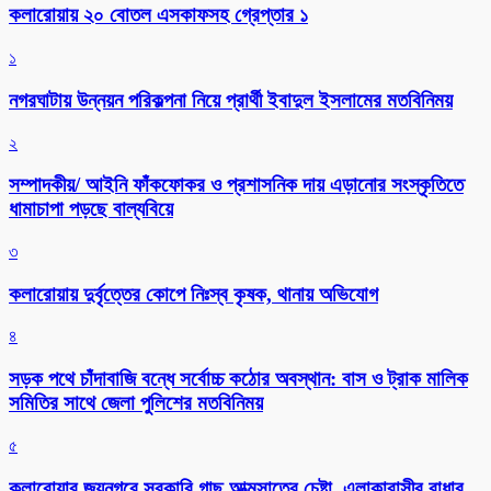
কলারোয়ায় ২০ বোতল এসকাফসহ গ্রেপ্তার ১
১
নগরঘাটায় উন্নয়ন পরিকল্পনা নিয়ে প্রার্থী ইবাদুল ইসলামের মতবিনিময়
২
সম্পাদকীয়/ আইনি ফাঁকফোকর ও প্রশাসনিক দায় এড়ানোর সংস্কৃতিতে
ধামাচাপা পড়ছে বাল্যবিয়ে
৩
কলারোয়ায় দুর্বৃত্তের কোপে নিঃস্ব কৃষক, থানায় অভিযোগ
৪
সড়ক পথে চাঁদাবাজি বন্ধে সর্বোচ্চ কঠোর অবস্থান: বাস ও ট্রাক মালিক
সমিতির সাথে জেলা পুলিশের মতবিনিময়
৫
কলারোয়ার জয়নগরে সরকারি গাছ আত্মসাতের চেষ্টা, এলাকাবাসীর বাধার