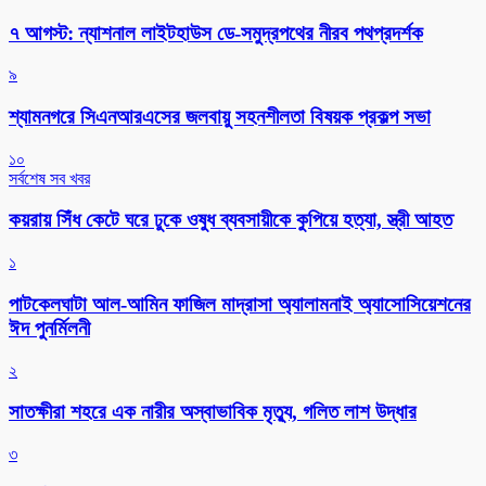
৭ আগস্ট: ন্যাশনাল লাইটহাউস ডে-সমুদ্রপথের নীরব পথপ্রদর্শক
৯
শ্যামনগরে সিএনআরএসের জলবায়ু সহনশীলতা বিষয়ক প্রকল্প সভা
১০
সর্বশেষ সব খবর
কয়রায় সিঁধ কেটে ঘরে ঢুকে ওষুধ ব্যবসায়ীকে কুপিয়ে হত্যা, স্ত্রী আহত
১
পাটকেলঘাটা আল-আমিন ফাজিল মাদ্রাসা অ্যালামনাই অ্যাসোসিয়েশনের
ঈদ পুনর্মিলনী
২
সাতক্ষীরা শহরে এক নারীর অস্বাভাবিক মৃত্যু, গলিত লাশ উদ্ধার
৩