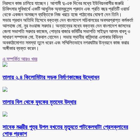
নিরসনে কাজ চালিয়ে যাচ্ছেন। আগামী দু-এক দিনের মধ্যে ইউনিয়নবাসীর জরুরি
চিকিৎসার সুবিধার্থে একটি আধুনিক অ্যাম্বুলেন্স প্রদান এবং প্রতি বছর প্রতিটি ওয়ার্ড
থেকে একজন অসচ্ছল ব্যক্তিকে নিজ খরচে হজে পাঠানোর ঘোষণা দেন তিনি।
সভায় প্রধান অতিথি হিসেবে বক্তব্য দেন বাংলাদেশ সচিবালয়ের অবসরপ্রাপ্ত কর্মকর্তা
আলহাজ মো. নুর নওয়াজ সরদার। অন্যান্যের মধ্যে বক্তব্য দেন বাংলাদেশ জাসদের
জেলা সভাপতি সরদার কাজেম, পোড়ার বাজার কমিটির সভাপতি সাইদুল আলম বাবলু ও
সাধারণ সম্পাদক মো. ইকবাল হোসেন। সভায় স্থানীয় বাসিন্দারা এলাকার বিভিন্ন
অবকাঠামোগত সমস্যা তুলে ধরেন এবং সম্মিলিতভাবে নগরঘাটার উন্নয়নে কাজ করার
অঙ্গীকার ব্যক্ত করেন।
এ সম্পর্কিত আরও খবর
তালায় ২.৪ কিলোমিটার সড়ক নির্মাণকাজের উদ্বোধন
তালায় বিল থেকে যুবকের মৃতদেহ উদ্ধার
সাবেক মন্ত্রীর পুত্র উপল বখতের মৃত্যুতে পাটকেলঘাটা প্রেসক্লাবের
শোক প্রকাশ