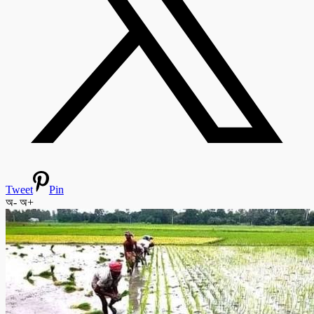
Tweet
Pin
অ-
অ+