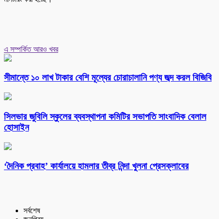
এ সম্পর্কিত আরও খবর
সীমান্তে ১০ লাখ টাকার বেশি মূল্যের চোরাচালানি পণ্য জব্দ করল বিজিবি
সিলভার জুবিলি স্কুলের ব্যবস্থাপনা কমিটির সভাপতি সাংবাদিক বেলাল
হোসাইন
‘দৈনিক প্রবাহ’ কার্যালয়ে হামলার তীব্র নিন্দা খুলনা প্রেসক্লাবের
সর্বশেষ