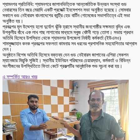
শ্যামনগর প্রতিনিধি: শ্যামনগরে জাপানভিত্তিক আন্তর্জাতিক উন্নয়ন সংস্থা গুড
নেবারসের তিন বছর মেয়াদি একটি প্রজেক্ট ইনসেপশন সভা অনুষ্ঠিত হয়েছে। সোমবার
সকালে গুড নেইবারস বাংলাদেশের কান্ট্রি হেড বার্টিন গোমেজের সভাপতিত্বে এই সভা
অনুষ্ঠিত হয়।
প্রকল্পের মূল উদ্দেশ্য হলো দুর্যোগ ঝুঁকি হ্রাসে স্থানীয় জনগোষ্ঠীর সক্ষমতা বৃদ্ধি এবং
উপকূলীয় বাঁধে এক লাখ গাছ লাগানোর মাধ্যমে সবুজ বেষ্টনী গড়ে তোলা। সভায় প্রধান
অতিথি হিসেবে উপস্থিত থেকে শ্যামনগর উপজেলা নির্বাহী কর্মকর্তা (ইউএনও)
শামসুজ্জাহান কনক প্রকল্পের সফলতা কামনায় সব ধরনের প্রশাসনিক সহযোগিতার আশ্বাস
দেন।
অনুষ্ঠানে বিশেষ অতিথি হিসেবে বক্তব্য দেন গুড নেইবারস জাপানের এশিয়া সেকশন
ম্যানেজার মিয়ুকি সুজিই। স্থানীয় ইউনিয়ন পরিষদের চেয়ারম্যান, কর্মকর্তা ও বিভিন্ন
অংশীজনের উপস্থিতিতে ফিতা কেটে প্রকল্পটির আনুষ্ঠানিক শুভ সূচনা করা হয়।
এ সম্পর্কিত আরও খবর