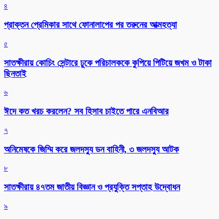
৪
প্রাক্তন প্রেমিকার সাথে ফোনালাপের পর তরুনের আত্মহত্যা
৫
সাতক্ষীরায় কোচিং সেন্টারে ঢুকে পরিচালককে কুপিয়ে পিটিয়ে জখম ও টাকা
ছিনতাই
৬
ঈদে কত খরচ করলেন? সব হিসাব চাইতে পারে এনবিআর
৭
অনিমেষকে জিম্মি করে জলদস্যু ডন বাহিনী, ৩ জলদস্যু আটক
৮
সাতক্ষীরায় ৪৭তম জাতীয় বিজ্ঞান ও প্রযুক্তি সপ্তাহ উদ্বোধন
৯