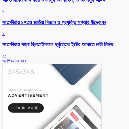
৮
সাতক্ষীরায় ৪৭তম জাতীয় বিজ্ঞান ও প্রযুক্তি সপ্তাহ উদ্বোধন
৯
সাতক্ষীরায় গহনা ছিনতাইকালে দুর্বৃত্তের ইটের আঘাতে নারী নিহত
১০
জনপ্রিয় সব খবর