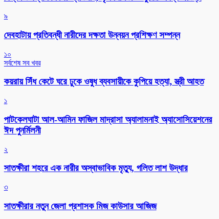
৯
দেবহাটায় প্রতিবন্ধী নারীদের দক্ষতা উন্নয়ন প্রশিক্ষণ সম্পন্ন
১০
সর্বশেষ সব খবর
কয়রায় সিঁধ কেটে ঘরে ঢুকে ওষুধ ব্যবসায়ীকে কুপিয়ে হত্যা, স্ত্রী আহত
১
পাটকেলঘাটা আল-আমিন ফাজিল মাদ্রাসা অ্যালামনাই অ্যাসোসিয়েশনের
ঈদ পুনর্মিলনী
২
সাতক্ষীরা শহরে এক নারীর অস্বাভাবিক মৃত্যু, গলিত লাশ উদ্ধার
৩
সাতক্ষীরার নতুন জেলা প্রশাসক মিজ কাউসার আজিজ