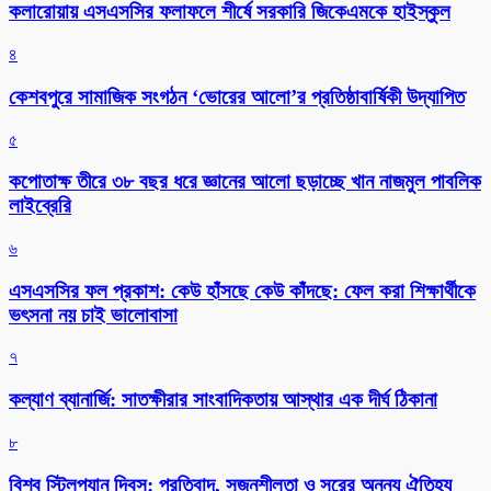
কলারোয়ায় এসএসসির ফলাফলে শীর্ষে সরকারি জিকেএমকে হাইস্কুল
৪
কেশবপুরে সামাজিক সংগঠন ‘ভোরের আলো’র প্রতিষ্ঠাবার্ষিকী উদ্যাপিত
৫
কপোতাক্ষ তীরে ৩৮ বছর ধরে জ্ঞানের আলো ছড়াচ্ছে খান নাজমুল পাবলিক
লাইব্রেরি
৬
এসএসসির ফল প্রকাশ: কেউ হাঁসছে কেউ কাঁদছে: ফেল করা শিক্ষার্থীকে
ভৎসনা নয় চাই ভালোবাসা
৭
কল্যাণ ব্যানার্জি: সাতক্ষীরার সাংবাদিকতায় আস্থার এক দীর্ঘ ঠিকানা
৮
বিশ্ব স্টিলপ্যান দিবস: প্রতিবাদ, সৃজনশীলতা ও সুরের অনন্য ঐতিহ্য