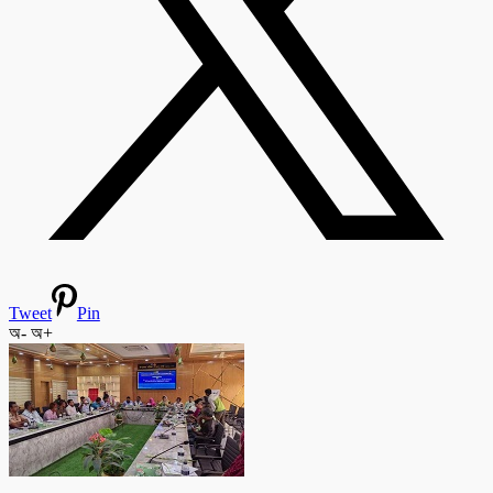
Tweet
Pin
অ-
অ+