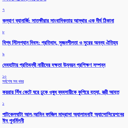
৭
কল্যাণ ব্যানার্জি: সাতক্ষীরার সাংবাদিকতায় আস্থার এক দীর্ঘ ঠিকানা
৮
বিশ্ব স্টিলপ্যান দিবস: প্রতিবাদ, সৃজনশীলতা ও সুরের অনন্য ঐতিহ্য
৯
দেবহাটায় প্রতিবন্ধী নারীদের দক্ষতা উন্নয়ন প্রশিক্ষণ সম্পন্ন
১০
সর্বশেষ সব খবর
কয়রায় সিঁধ কেটে ঘরে ঢুকে ওষুধ ব্যবসায়ীকে কুপিয়ে হত্যা, স্ত্রী আহত
১
পাটকেলঘাটা আল-আমিন ফাজিল মাদ্রাসা অ্যালামনাই অ্যাসোসিয়েশনের
ঈদ পুনর্মিলনী