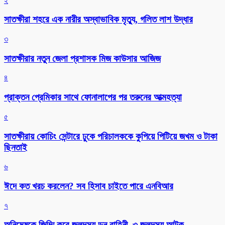
২
সাতক্ষীরা শহরে এক নারীর অস্বাভাবিক মৃত্যু, গলিত লাশ উদ্ধার
৩
সাতক্ষীরার নতুন জেলা প্রশাসক মিজ কাউসার আজিজ
৪
প্রাক্তন প্রেমিকার সাথে ফোনালাপের পর তরুনের আত্মহত্যা
৫
সাতক্ষীরায় কোচিং সেন্টারে ঢুকে পরিচালককে কুপিয়ে পিটিয়ে জখম ও টাকা
ছিনতাই
৬
ঈদে কত খরচ করলেন? সব হিসাব চাইতে পারে এনবিআর
৭
অনিমেষকে জিম্মি করে জলদস্যু ডন বাহিনী, ৩ জলদস্যু আটক