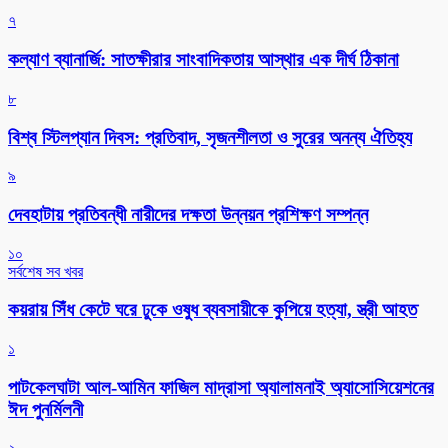
৭
কল্যাণ ব্যানার্জি: সাতক্ষীরার সাংবাদিকতায় আস্থার এক দীর্ঘ ঠিকানা
৮
বিশ্ব স্টিলপ্যান দিবস: প্রতিবাদ, সৃজনশীলতা ও সুরের অনন্য ঐতিহ্য
৯
দেবহাটায় প্রতিবন্ধী নারীদের দক্ষতা উন্নয়ন প্রশিক্ষণ সম্পন্ন
১০
সর্বশেষ সব খবর
কয়রায় সিঁধ কেটে ঘরে ঢুকে ওষুধ ব্যবসায়ীকে কুপিয়ে হত্যা, স্ত্রী আহত
১
পাটকেলঘাটা আল-আমিন ফাজিল মাদ্রাসা অ্যালামনাই অ্যাসোসিয়েশনের
ঈদ পুনর্মিলনী