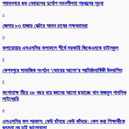
শ্যামনগরে গুড নেবারসের দুর্যোগ সহনশীলতা প্রকল্পের সূচনা
২
জেলায় ৮৩ হাজার হেক্টরে আমন চাষের লক্ষ্যমাত্রা
৩
কলারোয়ায় এসএসসির ফলাফলে শীর্ষে সরকারি জিকেএমকে হাইস্কুল
৪
কেশবপুরে সামাজিক সংগঠন ‘ভোরের আলো’র প্রতিষ্ঠাবার্ষিকী উদ্যাপিত
৫
কপোতাক্ষ তীরে ৩৮ বছর ধরে জ্ঞানের আলো ছড়াচ্ছে খান নাজমুল পাবলিক
লাইব্রেরি
৬
এসএসসির ফল প্রকাশ: কেউ হাঁসছে কেউ কাঁদছে: ফেল করা শিক্ষার্থীকে
ভৎসনা নয় চাই ভালোবাসা