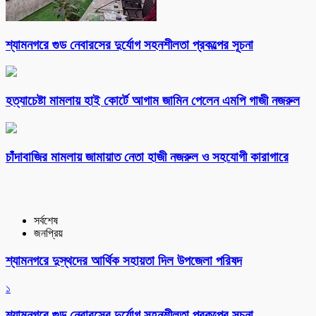
শ্যামনগরে গুড নেবারসের দুর্যোগ সহনশীলতা প্রকল্পের সূচনা
হত্যাচেষ্টা মামলায় হাই কোর্টে আগাম জামিন পেলেন এমপি গাজী নজরুল
চাঁদাবাজির মামলায় জামায়াত নেতা হাজী নজরুল ও সহযোগী কারাগারে
সর্বশেষ
জনপ্রিয়
শ্যামনগরে দুস্থদের আর্থিক সহায়তা দিল উপজেলা পরিষদ
১
শ্যামনগরে গুড নেবারসের দুর্যোগ সহনশীলতা প্রকল্পের সূচনা