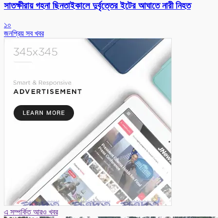
সাতক্ষীরায় গহনা ছিনতাইকালে দুর্বৃত্তের ইটের আঘাতে নারী নিহত
১০
জনপ্রিয় সব খবর
এ সম্পর্কিত আরও খবর