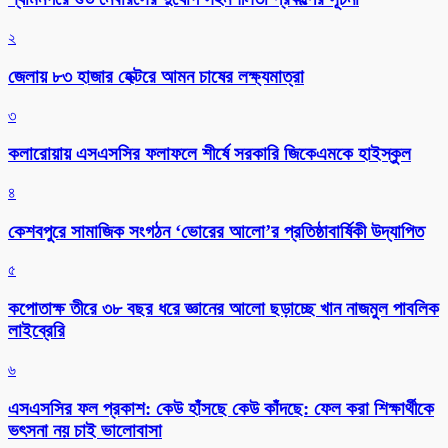
২
জেলায় ৮৩ হাজার হেক্টরে আমন চাষের লক্ষ্যমাত্রা
৩
কলারোয়ায় এসএসসির ফলাফলে শীর্ষে সরকারি জিকেএমকে হাইস্কুল
৪
কেশবপুরে সামাজিক সংগঠন ‘ভোরের আলো’র প্রতিষ্ঠাবার্ষিকী উদ্যাপিত
৫
কপোতাক্ষ তীরে ৩৮ বছর ধরে জ্ঞানের আলো ছড়াচ্ছে খান নাজমুল পাবলিক
লাইব্রেরি
৬
এসএসসির ফল প্রকাশ: কেউ হাঁসছে কেউ কাঁদছে: ফেল করা শিক্ষার্থীকে
ভৎসনা নয় চাই ভালোবাসা