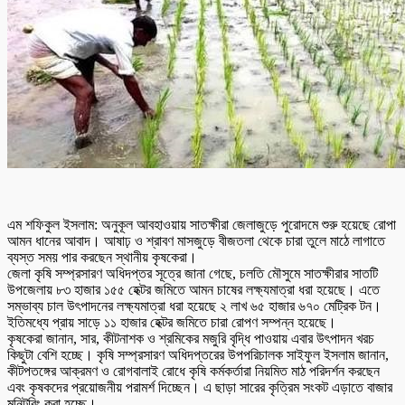
এম শফিকুল ইসলাম: অনুকূল আবহাওয়ায় সাতক্ষীরা জেলাজুড়ে পুরোদমে শুরু হয়েছে রোপা
আমন ধানের আবাদ। আষাঢ় ও শ্রাবণ মাসজুড়ে বীজতলা থেকে চারা তুলে মাঠে লাগাতে
ব্যস্ত সময় পার করছেন স্থানীয় কৃষকেরা।
জেলা কৃষি সম্প্রসারণ অধিদপ্তর সূত্রে জানা গেছে, চলতি মৌসুমে সাতক্ষীরার সাতটি
উপজেলায় ৮৩ হাজার ১৫৫ হেক্টর জমিতে আমন চাষের লক্ষ্যমাত্রা ধরা হয়েছে। এতে
সম্ভাব্য চাল উৎপাদনের লক্ষ্যমাত্রা ধরা হয়েছে ২ লাখ ৬৫ হাজার ৬৭০ মেট্রিক টন।
ইতিমধ্যে প্রায় সাড়ে ১১ হাজার হেক্টর জমিতে চারা রোপণ সম্পন্ন হয়েছে।
কৃষকেরা জানান, সার, কীটনাশক ও শ্রমিকের মজুরি বৃদ্ধি পাওয়ায় এবার উৎপাদন খরচ
কিছুটা বেশি হচ্ছে। কৃষি সম্প্রসারণ অধিদপ্তরের উপপরিচালক সাইফুল ইসলাম জানান,
কীটপতঙ্গের আক্রমণ ও রোগবালাই রোধে কৃষি কর্মকর্তারা নিয়মিত মাঠ পরিদর্শন করছেন
এবং কৃষকদের প্রয়োজনীয় পরামর্শ দিচ্ছেন। এ ছাড়া সারের কৃত্রিম সংকট এড়াতে বাজার
মনিটরিং করা হচ্ছে।