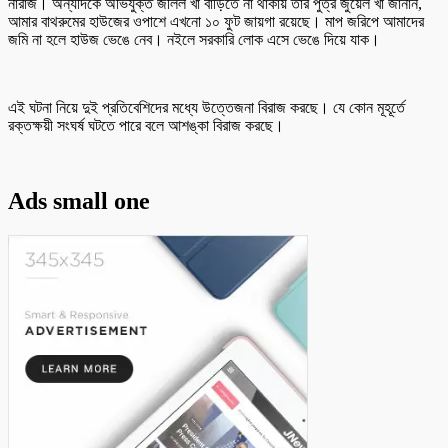
নারাজ। অন্যদিকে অভিযুক্ত জলিল খা বাড়িতে না থাকায় তার পুত্র জুয়েল খা জানান,
আমার বাথরুমের হাউজের ওপাশে এখনো ১০ ফুট জায়গা রয়েছে। মাপ জরিপে আমাদের
জমি না হলে হাউজ ভেঙে নেব। নইলে সরকারি লোক এসে ভেঙে দিয়ে যাক।
এই ঘটনা নিয়ে দুই প্রতিবেশিদের মধ্যে উত্তেজনা বিরাজ করছে। যে কোন মূহূর্তে
রক্তক্ষয়ী সংঘর্ষ ঘটতে পারে বলে আশঙ্কা বিরাজ করছে।
Ads small one