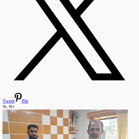
Tweet
Pin
অ-
অ+