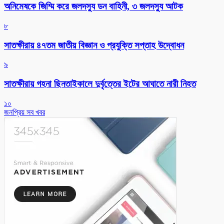
অনিমেষকে জিম্মি করে জলদস্যু ডন বাহিনী, ৩ জলদস্যু আটক
৮
সাতক্ষীরায় ৪৭তম জাতীয় বিজ্ঞান ও প্রযুক্তি সপ্তাহ উদ্বোধন
৯
সাতক্ষীরায় গহনা ছিনতাইকালে দুর্বৃত্তের ইটের আঘাতে নারী নিহত
১০
জনপ্রিয় সব খবর