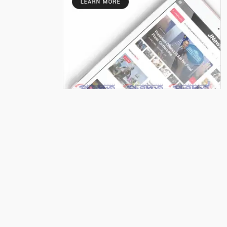
৬
কলারোয়ার জয়নগরে সরকারি গাছ
আত্মসাতের চেষ্টা, এলাকাবাসীর
বাধার মুখে পন্ড
৭
আশাশুনিতে পৃথক অভিযানে ৩
আসামি গ্রেপ্তার
৮
ভোমরা বন্দর দিয়ে দুই দিনে এলো
৭১২ মেট্রিক টন কাঁচা মরিচ
৯
৭ আগস্ট: ন্যাশনাল লাইটহাউস ডে-
সমুদ্রপথের নীরব পথপ্রদর্শক