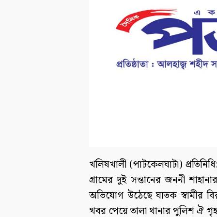
খলিষখালী (পাটকেলঘাটা) প্রতিনি
গ্রামের দুই সন্তানের জননী শাহানা
অভিযোগ উঠেছে ঘাতক স্বামীর বিরু
খবর পেয়ে তালা থানার পুলিশ ঐ গৃহব