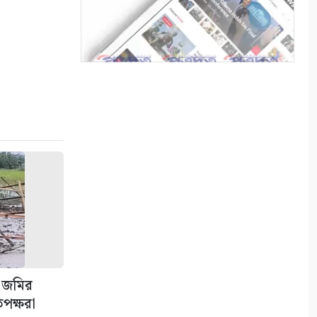
কলারোয়ার জয়নগরে সরকারি গাছ
আত্মসাতের চেষ্টা, এলাকাবাসীর
বাধার মুখে পন্ড
৭
আশাশুনিতে পৃথক অভিযানে ৩
আসামি গ্রেপ্তার
৮
ভোমরা বন্দর দিয়ে দুই দিনে এলো
৭১২ মেট্রিক টন কাঁচা মরিচ
৯
৭ আগস্ট: ন্যাশনাল লাইটহাউস
ডে-সমুদ্রপথের নীরব পথপ্রদর্শক
১০
 জমির
িপক্ষরা