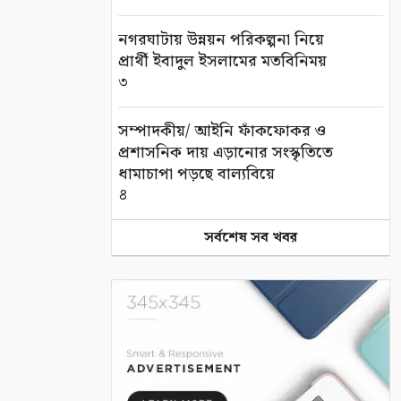
নগরঘাটায় উন্নয়ন পরিকল্পনা নিয়ে
প্রার্থী ইবাদুল ইসলামের মতবিনিময়
৩
সম্পাদকীয়/ আইনি ফাঁকফোকর ও
প্রশাসনিক দায় এড়ানোর সংস্কৃতিতে
ধামাচাপা পড়ছে বাল্যবিয়ে
৪
সর্বশেষ সব খবর
কলারোয়ায় দুর্বৃত্তের কোপে নিঃস্ব
কৃষক, থানায় অভিযোগ
৫
সড়ক পথে চাঁদাবাজি বন্ধে সর্বোচ্চ
কঠোর অবস্থান: বাস ও ট্রাক মালিক
সমিতির সাথে জেলা পুলিশের
মতবিনিময়