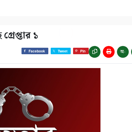
রেপ্তার ১
অ-
Facebook
Tweet
Pin