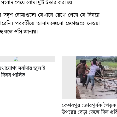
সংবাদ পেয়ে বোমা দুটি উদ্ধার করা হয়।
টেল সদৃশ বোমাগুলো সেখানে রেখে গেছে সে বিষয়ে
ারেনি। পরবর্তীতে আলামতগুলো হেফাজতে নেওয়া
্ছে বলে ওসি জানায়।
থাযোগ্য মর্যাদায় জুলাই
ন দিবস পালিত
কেশবপুর জোরপূর্বক পৈতৃক
উপরের বেড়া ভেঙ্গে দিল প্রত