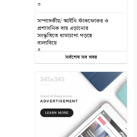
৩
সম্পাদকীয়/ আইনি ফাঁকফোকর ও
প্রশাসনিক দায় এড়ানোর
সংস্কৃতিতে ধামাচাপা পড়ছে
বাল্যবিয়ে
৪
সর্বশেষ সব খবর
কলারোয়ায় দুর্বৃত্তের কোপে নিঃস্ব
কৃষক, থানায় অভিযোগ
৫
সড়ক পথে চাঁদাবাজি বন্ধে সর্বোচ্চ
কঠোর অবস্থান: বাস ও ট্রাক
মালিক সমিতির সাথে জেলা
পুলিশের মতবিনিময়
৬