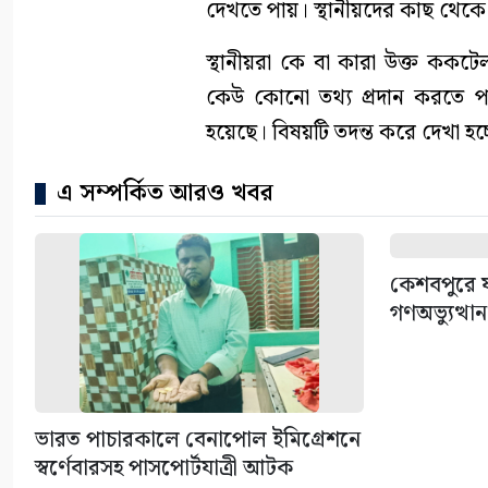
দেখতে পায়। স্থানীয়দের কাছ থেকে 
স্থানীয়রা কে বা কারা উক্ত কক
কেউ কোনো তথ্য প্রদান করতে প
হয়েছে। বিষয়টি তদন্ত করে দেখা হচ
এ সম্পর্কিত আরও খবর
কেশবপুরে য
গণঅভ্যুত্থা
ভারত পাচারকালে বেনাপোল ইমিগ্রেশনে
স্বর্ণেবারসহ পাসপোর্টযাত্রী আটক