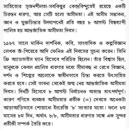
সাহিত্যের সৃজনশীলতা-সবকিছুর কেন্দ্রবিন্দুতেই রয়েছে একটি
চিরন্তন ধারণা, আর সেটি হলো অসীমতা। এই অসীম সম্ভাবনা,
জ্ঞান ও মুক্তচিন্তার উদযাপনেই প্রতি বছর ৮ আগস্ট বিশ্বব্যাপী
পালিত হয় আন্তর্জাতিক অসীমতা দিবস।
১৯৮৭ সালে মার্কিন দার্শনিক, কবি, সাংবাদিক ও কল্পবিজ্ঞান
লেখক জঁ-পিয়েরে আদি ফেনিও এই দিবসের সূচনা করেন। তিনি
ফ্রি অ্যাডভাইস ম্যান হিসেবে পরিচিত ছিলেন। তাঁর বিশ্বাস ছিল,
মানুষকে কেবল প্রচলিত ধারণার মধ্যে সীমাবদ্ধ না রেখে বিজ্ঞান,
দর্শন ও শিল্পের আলোকে স্বাধীনভাবে চিন্তা করতে উৎসাহিত
করতে হবে। সেই ভাবনা থেকেই জন্ম নেয় আন্তর্জাতিক অসীমতা
দিবস। দিনটি হিসেবে ৮ আগস্ট নির্বাচনও অত্যন্ত তাৎপর্যপূর্ণ।
কারণ গণিতে ব্যবহৃত অসীমতার প্রতীক (∞) দেখতে অনেকটা
আড়াআড়িভাবে শোয়ানো ইংরেজি ‘৮’ সংখ্যার মতো। ফলে ৮ম
মাসের ৮ম দিন, অর্থাৎ ৮/৮, অসীমতার ধারণার সঙ্গে এক সুন্দর
প্রতীকী সম্পর্ক তৈরি করে।