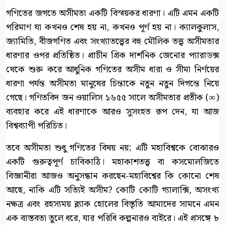
গণিতের জগতে অসীমতা একটি বিস্ময়কর ধারণা। এটি এমন একটি
পরিমাণ যা কখনও শেষ হয় না, কখনও পূর্ণ হয় না। ক্যালকুলাস,
জ্যামিতি, বীজগণিত এবং সংখ্যাতত্ত্বের বহু মৌলিক তত্ত্ব অসীমতার
ধারণার ওপর প্রতিষ্ঠিত। প্রাচীন গ্রিক দার্শনিক জেনোর প্যারাডক্স
থেকে শুরু করে আধুনিক গণিতের অসীম ধারা ও সীমা নির্ণয়ের
ধারণা পর্যন্ত অসীমতা মানুষের চিন্তাকে নতুন নতুন দিগন্তে নিয়ে
গেছে। গণিতবিদ জন ওয়ালিস ১৬৫৫ সালে অসীমতার প্রতীক (∞)
ব্যবহার করে এই ধারণাকে আরও সুসংহত রূপ দেন, যা আজ
বিশ্বব্যাপী পরিচিত।
তবে অসীমতা শুধু গণিতের বিষয় নয়; এটি মহাবিশ্বকে বোঝারও
একটি গুরুত্বপূর্ণ চাবিকাঠি। মহাকাশতত্ত্ব বা কসমোলজিতে
বিজ্ঞানীরা আজও অনুসন্ধান করছেন-মহাবিশ্বের কি কোনো শেষ
আছে, নাকি এটি সত্যিই অসীম? কোটি কোটি গ্যালাক্সি, অসংখ্য
নক্ষত্র এবং রহস্যময় ব্ল্যাক হোলের বিস্তৃতি আমাদের সামনে এমন
এক বাস্তবতা তুলে ধরে, যার পরিধি কল্পনারও বাইরে। এই প্রসঙ্গে ৮