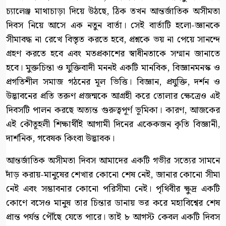
চ্যালেঞ্জ মাথাচাড়া দিয়ে উঠছে, ঠিক তখন আন্তর্জাতিক অসীমতা
দিবস নিয়ে আসে এক নতুন বার্তা। সেই বার্তাটি হলো-জ্ঞানকে
সীমাবদ্ধ না রেখে বিস্তৃত করতে হবে, প্রশ্নকে ভয় না পেয়ে সানন্দে
গ্রহণ করতে হবে এবং মতপ্রকাশের স্বাধীনতাকে সম্মান জানাতে
হবে। মুক্তচিন্তা ও যুক্তিবাদী মননই একটি মানবিক, বিজ্ঞানমনস্ক ও
প্রগতিশীল সমাজ গঠনের মূল ভিত্তি। বিজ্ঞান, প্রযুক্তি, দর্শন ও
উদ্ভাবনের প্রতি তরুণ প্রজন্মকে আগ্রহী করে তোলার ক্ষেত্রেও এই
দিবসটি পালন করছে অত্যন্ত গুরুত্বপূর্ণ ভূমিকা। কারণ, আজকের
এই কৌতূহলী শিক্ষার্থীই আগামী দিনের একেকজন কৃতি বিজ্ঞানী,
দার্শনিক, গবেষক কিংবা উদ্ভাবক।
আন্তর্জাতিক অসীমতা দিবস আমাদের একটি গভীর সত্যের সামনে
দাঁড় করায়-মানুষের শেখার কোনো শেষ নেই, জানার কোনো সীমা
নেই এবং সম্ভাবনার কোনো পরিসীমা নেই। পৃথিবীর ক্ষুদ্র একটি
কোণে বসেও মানুষ তার চিন্তার ডানায় ভর করে মহাবিশ্বের শেষ
প্রান্ত পর্যন্ত পৌঁছে যেতে পারে। তাই ৮ আগস্ট কেবল একটি দিবস