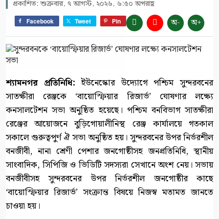
প্রকাশিত: শুক্রবার, ৭ আগস্ট, ২০২৬, ৬:৫০ অপরাহ্ণ
অ-
অ+
Facebook
Tweet
Pin
শ্যামনগর প্রতিনিধি:
ইউনেস্কোর উদ্যোগে পশ্চিম সুন্দরবনের
সাতক্ষীরা রেঞ্জকে ‘বায়োস্ফিয়ার রিজার্ভ’ ঘোষণার লক্ষ্যে
কনসালটেশন সভা অনুষ্ঠিত হয়েছে। পশ্চিম বনবিভাগ সাতক্ষীরা
রেঞ্জের আয়োজনে বুড়িগোয়ালীনিস্থ রেঞ্জ কার্যালয়ে গতকাল
সকালে গুরুত্বপুর্ণ ঐ সভা অনুষ্ঠিত হয়। সুন্দরবনের উপর নির্ভরশীল
বনজীবী, নানা শ্রেণী পেশার জনগোষ্ঠীসহ জনপ্রতিনিধি, স্থানীয়
সাংবাদিক, সিপিজি ও ভিডিটি সদস্যরা সেখানে অংশ নেয়। সভায়
বনজীবীসহ সুন্দরবনের উপর নির্ভরশীল জনগোষ্ঠীর কাছে
‘বায়োস্ফিয়ার রিজার্ভ’ সংক্রান্ত বিষয়ে নিজস্ব মতামত জানতে
চাওয়া হয়।