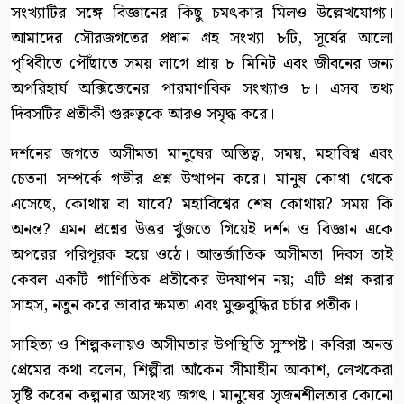
সংখ্যাটির সঙ্গে বিজ্ঞানের কিছু চমৎকার মিলও উল্লেখযোগ্য।
আমাদের সৌরজগতের প্রধান গ্রহ সংখ্যা ৮টি, সূর্যের আলো
পৃথিবীতে পৌঁছাতে সময় লাগে প্রায় ৮ মিনিট এবং জীবনের জন্য
অপরিহার্য অক্সিজেনের পারমাণবিক সংখ্যাও ৮। এসব তথ্য
দিবসটির প্রতীকী গুরুত্বকে আরও সমৃদ্ধ করে।
দর্শনের জগতে অসীমতা মানুষের অস্তিত্ব, সময়, মহাবিশ্ব এবং
চেতনা সম্পর্কে গভীর প্রশ্ন উত্থাপন করে। মানুষ কোথা থেকে
এসেছে, কোথায় বা যাবে? মহাবিশ্বের শেষ কোথায়? সময় কি
অনন্ত? এমন প্রশ্নের উত্তর খুঁজতে গিয়েই দর্শন ও বিজ্ঞান একে
অপরের পরিপূরক হয়ে ওঠে। আন্তর্জাতিক অসীমতা দিবস তাই
কেবল একটি গাণিতিক প্রতীকের উদযাপন নয়; এটি প্রশ্ন করার
সাহস, নতুন করে ভাবার ক্ষমতা এবং মুক্তবুদ্ধির চর্চার প্রতীক।
সাহিত্য ও শিল্পকলায়ও অসীমতার উপস্থিতি সুস্পষ্ট। কবিরা অনন্ত
প্রেমের কথা বলেন, শিল্পীরা আঁকেন সীমাহীন আকাশ, লেখকেরা
সৃষ্টি করেন কল্পনার অসংখ্য জগৎ। মানুষের সৃজনশীলতার কোনো