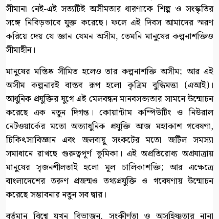
সীমানা নেই-এই সত্যটিই অসীমতার ধারণাকে শিল্প ও সংস্কৃতির
সঙ্গে নিবিড়ভাবে যুক্ত করেছে। ফলে এই দিবস আমাদের স্মরণ
করিয়ে দেয় যে জ্ঞান যেমন অসীম, তেমনি মানুষের কল্পনাশক্তিও
সীমাহীন।
মানুষের মস্তিষ্ক সীমিত হলেও তার কল্পনাশক্তি অসীম; আর এই
অসীম কল্পনারই বাস্তব রূপ হলো কৃত্রিম বুদ্ধিমত্তা (এআই)।
আধুনিক প্রযুক্তির যুগে এই মেলবন্ধন মানবসভ্যতার সামনে উন্মোচন
করেছে এক নতুন দিগন্ত। কোয়ান্টাম কম্পিউটিং ও নিউরাল
নেটওয়ার্কের মতো অত্যাধুনিক প্রযুক্তি আজ মহাকাশ গবেষণা,
চিকিৎসাবিজ্ঞান এবং জলবায়ু সংকটের মতো জটিল সমস্যা
সমাধানে রাখছে গুরুত্বপূর্ণ ভূমিকা। এই অপ্রতিরোধ্য অগ্রযাত্রায়
মানুষের সৃজনশীলতাই হলো মূল চালিকাশক্তি; আর এক্ষেত্রে
বাংলাদেশের তরুণ প্রজন্মও তথ্যপ্রযুক্তি ও গবেষণায় উন্মোচন
করেছে সম্ভাবনার নতুন সব দ্বার।
বর্তমান বিশ্বে যখন বিভাজন, সংকীর্ণতা ও অসহিষ্ণুতার নানা