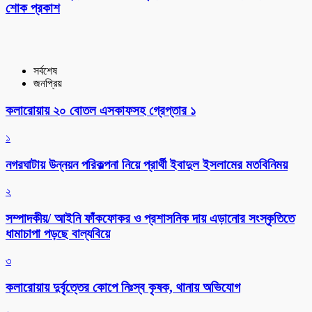
শোক প্রকাশ
সর্বশেষ
জনপ্রিয়
কলারোয়ায় ২০ বোতল এসকাফসহ গ্রেপ্তার ১
১
নগরঘাটায় উন্নয়ন পরিকল্পনা নিয়ে প্রার্থী ইবাদুল ইসলামের মতবিনিময়
২
সম্পাদকীয়/ আইনি ফাঁকফোকর ও প্রশাসনিক দায় এড়ানোর সংস্কৃতিতে
ধামাচাপা পড়ছে বাল্যবিয়ে
৩
কলারোয়ায় দুর্বৃত্তের কোপে নিঃস্ব কৃষক, থানায় অভিযোগ