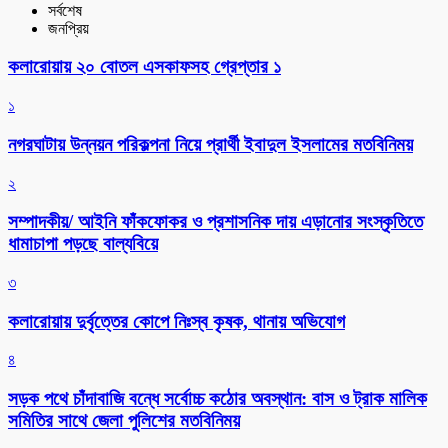
সর্বশেষ
জনপ্রিয়
কলারোয়ায় ২০ বোতল এসকাফসহ গ্রেপ্তার ১
১
নগরঘাটায় উন্নয়ন পরিকল্পনা নিয়ে প্রার্থী ইবাদুল ইসলামের মতবিনিময়
২
সম্পাদকীয়/ আইনি ফাঁকফোকর ও প্রশাসনিক দায় এড়ানোর সংস্কৃতিতে
ধামাচাপা পড়ছে বাল্যবিয়ে
৩
কলারোয়ায় দুর্বৃত্তের কোপে নিঃস্ব কৃষক, থানায় অভিযোগ
৪
সড়ক পথে চাঁদাবাজি বন্ধে সর্বোচ্চ কঠোর অবস্থান: বাস ও ট্রাক মালিক
সমিতির সাথে জেলা পুলিশের মতবিনিময়