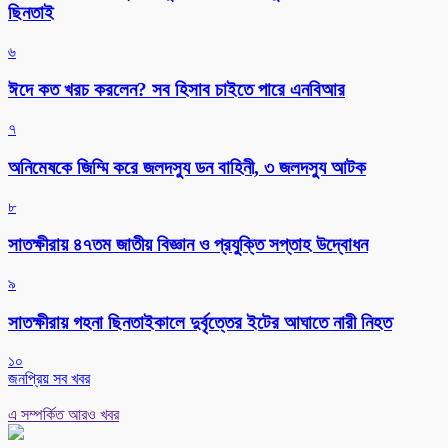
ছিনতাই
৬
ঈদে কত খরচ করলেন? সব হিসাব চাইতে পারে এনবিআর
৭
অনিমেষকে জিম্মি করে জলদস্যু ডন বাহিনী, ৩ জলদস্যু আটক
৮
সাতক্ষীরায় ৪৭তম জাতীয় বিজ্ঞান ও প্রযুক্তি সপ্তাহ উদ্বোধন
৯
সাতক্ষীরায় গহনা ছিনতাইকালে দুর্বৃত্তের ইটের আঘাতে নারী নিহত
১০
জনপ্রিয় সব খবর
এ সম্পর্কিত আরও খবর