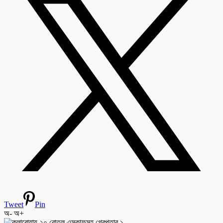
Tweet
Pin
অ-
অ+