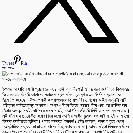
Tweet
Pin
অ-
অ+
উপজেলার দাতিনাখালী গ্রামে ১৫ বছর বয়সী এক কিশোরী ও ১৬ বছর বয়সী এক কিশোরের
বিয়ে হওয়ার ঘটনাটি আমাদের সমাজ ও প্রশাসনিক ব্যবস্থার এক নির্মম বাস্তবতাকে
উন্মেচিত করেছে। উভয় পক্ষই অপ্রাপ্তবয়স্ক; বাল্যবিবাহ নিরোধ আইন অনুযায়ী এটি
পরিষ্কার শাস্তিযোগ্য অপরাধ। অথচ এফিডেভিটের দোহাই দিয়ে এবং প্রশাসনিক দায়
ঠেলার অদ্ভুত প্রতিযোগিতার মাধ্যমে এই বেআইনি কর্মকা-টি নির্বিঘেœ সম্পন্ন হয়েছে।
এই ঘটনায় সবচেয়ে উদ্বেগের বিষয় হলো স্থানীয় আইনশৃঙ্খলা রক্ষাকারী বাহিনী ও মহিলা
বিষয়ক কার্যালয়ের ভূমিকা। থানার কর্মকর্তা ইনচার্জ (ওসি) বলছেন, অন্য দপ্তর থেকে
‘আনুষ্ঠানিক সাহায্য’ না চাইলে তাদের কিছু করার থাকে না। আবার মহিলা বিষয়ক কর্মকর্তা
কেবল ‘খবর পাঠানো’র মধ্যেই নিজ দায়িত্ব সীমাবদ্ধ রাখছেন। প্রশাসনিক এই লাল