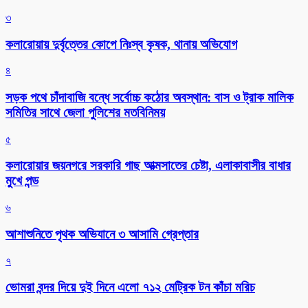
৩
কলারোয়ায় দুর্বৃত্তের কোপে নিঃস্ব কৃষক, থানায় অভিযোগ
৪
সড়ক পথে চাঁদাবাজি বন্ধে সর্বোচ্চ কঠোর অবস্থান: বাস ও ট্রাক মালিক
সমিতির সাথে জেলা পুলিশের মতবিনিময়
৫
কলারোয়ার জয়নগরে সরকারি গাছ আত্মসাতের চেষ্টা, এলাকাবাসীর বাধার
মুখে পন্ড
৬
আশাশুনিতে পৃথক অভিযানে ৩ আসামি গ্রেপ্তার
৭
ভোমরা বন্দর দিয়ে দুই দিনে এলো ৭১২ মেট্রিক টন কাঁচা মরিচ