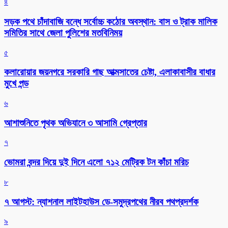
৪
সড়ক পথে চাঁদাবাজি বন্ধে সর্বোচ্চ কঠোর অবস্থান: বাস ও ট্রাক মালিক
সমিতির সাথে জেলা পুলিশের মতবিনিময়
৫
কলারোয়ার জয়নগরে সরকারি গাছ আত্মসাতের চেষ্টা, এলাকাবাসীর বাধার
মুখে পন্ড
৬
আশাশুনিতে পৃথক অভিযানে ৩ আসামি গ্রেপ্তার
৭
ভোমরা বন্দর দিয়ে দুই দিনে এলো ৭১২ মেট্রিক টন কাঁচা মরিচ
৮
৭ আগস্ট: ন্যাশনাল লাইটহাউস ডে-সমুদ্রপথের নীরব পথপ্রদর্শক
৯