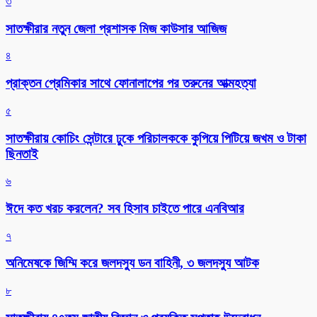
৩
সাতক্ষীরার নতুন জেলা প্রশাসক মিজ কাউসার আজিজ
৪
প্রাক্তন প্রেমিকার সাথে ফোনালাপের পর তরুনের আত্মহত্যা
৫
সাতক্ষীরায় কোচিং সেন্টারে ঢুকে পরিচালককে কুপিয়ে পিটিয়ে জখম ও টাকা
ছিনতাই
৬
ঈদে কত খরচ করলেন? সব হিসাব চাইতে পারে এনবিআর
৭
অনিমেষকে জিম্মি করে জলদস্যু ডন বাহিনী, ৩ জলদস্যু আটক
৮