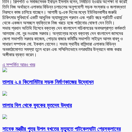
তিনি। শিল্পপতি ও সমাজসেবক ইবাদুল ইসলাম বলেন, নির্বাচিত হওয়ার অপেক্ষা না করেই
তিনি নিজ অর্থায়নে এলাকার বিভিন্ন চলাচলের অনুপযোগী সড়ক সংস্কার ও জলাবদ্ধতা
নিরসনে কাজ চালিয়ে যাচ্ছেন। আগামী দু-এক দিনের মধ্যে ইউনিয়নবাসীর জরুরি
চিকিৎসার সুবিধার্থে একটি আধুনিক অ্যাম্বুলেন্স প্রদান এবং প্রতি বছর প্রতিটি ওয়ার্ড
থেকে একজন অসচ্ছল ব্যক্তিকে নিজ খরচে হজে পাঠানোর ঘোষণা দেন তিনি।
সভায় প্রধান অতিথি হিসেবে বক্তব্য দেন বাংলাদেশ সচিবালয়ের অবসরপ্রাপ্ত কর্মকর্তা
আলহাজ মো. নুর নওয়াজ সরদার। অন্যান্যের মধ্যে বক্তব্য দেন বাংলাদেশ জাসদের
জেলা সভাপতি সরদার কাজেম, পোড়ার বাজার কমিটির সভাপতি সাইদুল আলম বাবলু ও
সাধারণ সম্পাদক মো. ইকবাল হোসেন। সভায় স্থানীয় বাসিন্দারা এলাকার বিভিন্ন
অবকাঠামোগত সমস্যা তুলে ধরেন এবং সম্মিলিতভাবে নগরঘাটার উন্নয়নে কাজ করার
অঙ্গীকার ব্যক্ত করেন।
এ সম্পর্কিত আরও খবর
তালায় ২.৪ কিলোমিটার সড়ক নির্মাণকাজের উদ্বোধন
তালায় বিল থেকে যুবকের মৃতদেহ উদ্ধার
সাবেক মন্ত্রীর পুত্র উপল বখতের মৃত্যুতে পাটকেলঘাটা প্রেসক্লাবের