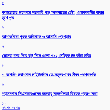
৫
কলারোয়ার জয়নগরে সরকারি গাছ আত্মসাতের চেষ্টা, এলাকাবাসীর বাধার
মুখে পন্ড
৬
আশাশুনিতে পৃথক অভিযানে ৩ আসামি গ্রেপ্তার
৭
ভোমরা বন্দর দিয়ে দুই দিনে এলো ৭১২ মেট্রিক টন কাঁচা মরিচ
৮
৭ আগস্ট: ন্যাশনাল লাইটহাউস ডে-সমুদ্রপথের নীরব পথপ্রদর্শক
৯
শ্যামনগরে সিএনআরএসের জলবায়ু সহনশীলতা বিষয়ক প্রকল্প সভা
১০
সর্বশেষ সব খবর