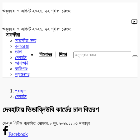
শুক্রবার, ৭ আগস্ট ২০২৬, ২২ শ্রাবণ ১৪৩৩
শুক্রবার, ৭ আগস্ট ২০২৬, ২২ শ্রাবণ ১৪৩৩
সাতক্ষীরা
সাতক্ষীরা সদর
কলারোয়া
তালা
বিনোদন
শিক্ষা
খেলাধুলা
জাতীয়
খুলনা
যশোর
দেবহাটা
আশাশুনি
কালিগঞ্জ
শ্যামনগর
প্রচ্ছদ
দেবহাটা
দেবহাটায় ভিডাব্লিউবি কার্ডের চাল বিতরণ
ডেস্ক নিউজ
প্রকাশিত: সোমবার, ৮ জুন, ২০২৬, ১১:০১ অপরাহ্ণ
Facebook