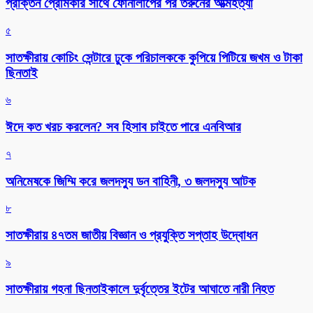
প্রাক্তন প্রেমিকার সাথে ফোনালাপের পর তরুনের আত্মহত্যা
৫
সাতক্ষীরায় কোচিং সেন্টারে ঢুকে পরিচালককে কুপিয়ে পিটিয়ে জখম ও টাকা
ছিনতাই
৬
ঈদে কত খরচ করলেন? সব হিসাব চাইতে পারে এনবিআর
৭
অনিমেষকে জিম্মি করে জলদস্যু ডন বাহিনী, ৩ জলদস্যু আটক
৮
সাতক্ষীরায় ৪৭তম জাতীয় বিজ্ঞান ও প্রযুক্তি সপ্তাহ উদ্বোধন
৯
সাতক্ষীরায় গহনা ছিনতাইকালে দুর্বৃত্তের ইটের আঘাতে নারী নিহত