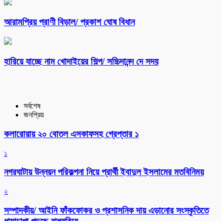
আরামপ্রিয় প্রাণী বিড়াল/ প্রকাশ ঘোষ বিধান
হারিয়ে যাচ্ছে নাম খোদাইয়ের শিল্প/ সচ্চিদানন্দ দে সদয়
সর্বশেষ
জনপ্রিয়
কলারোয়ায় ২০ বোতল এসকাফসহ গ্রেপ্তার ১
১
নগরঘাটায় উন্নয়ন পরিকল্পনা নিয়ে প্রার্থী ইবাদুল ইসলামের মতবিনিময়
২
সম্পাদকীয়/ আইনি ফাঁকফোকর ও প্রশাসনিক দায় এড়ানোর সংস্কৃতিতে