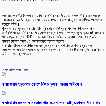
কলারোয়া প্রতিনিধি: কলারোয়ায় বিশেষ অভিযান চালিয়ে ২০ বোতল নিষিদ্ধ মাদকদ্রব্য
এসকাফসহ (ঊংশঁভ) সুজন হোসেন (২৮) নামের এক এজাহারভুক্ত আসামিকে গ্রেপ্তার
করেছে পুলিশ।
পুলিশ জানায়, বুধবার কলারোয়া থানা-পুলিশের একটি প্রতিনিধি দল উপজেলার দক্ষিণ
ভাদিয়ালি গ্রামে অভিযান চালিয়ে তাকে গ্রেপ্তার করে। গ্রেপ্তারকৃত সুজন ওই এলাকার
মোমরেজুলের ছেলে। তিনি মাদকদ্রব্য নিয়ন্ত্রণ আইনে ৫ আগস্ট দায়ের করা একটি
মামলার (মামলা নম্বর-৮) এজাহারভুক্ত আসামি ছিলেন।
কলারোয়া থানার ভারপ্রাপ্ত কর্মকর্তা (ওসি) এইচ এম শাহীন জানান, উদ্ধার করা
আলামতসহ আসামিকে আদালতে সোপর্দ করা হয়েছে। মাদকের বিরুদ্ধে পুলিশের এ বিশেষ
অভিযান অব্যাহত থাকবে।
এ সম্পর্কিত আরও খবর
কলারোয়ায় দুর্বৃত্তের কোপে নিঃস্ব কৃষক, থানায় অভিযোগ
কলারোয়ার জয়নগরে সরকারি গাছ আত্মসাতের চেষ্টা, এলাকাবাসীর বাধার