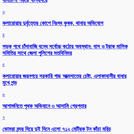
ধামাচাপা পড়ছে বাল্যবিয়ে
৩
কলারোয়ায় দুর্বৃত্তের কোপে নিঃস্ব কৃষক, থানায় অভিযোগ
৪
সড়ক পথে চাঁদাবাজি বন্ধে সর্বোচ্চ কঠোর অবস্থান: বাস ও ট্রাক মালিক
সমিতির সাথে জেলা পুলিশের মতবিনিময়
৫
কলারোয়ার জয়নগরে সরকারি গাছ আত্মসাতের চেষ্টা, এলাকাবাসীর বাধার
মুখে পন্ড
৬
আশাশুনিতে পৃথক অভিযানে ৩ আসামি গ্রেপ্তার
৭
ভোমরা বন্দর দিয়ে দুই দিনে এলো ৭১২ মেট্রিক টন কাঁচা মরিচ