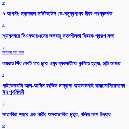
৮
৭ আগস্ট: ন্যাশনাল লাইটহাউস ডে-সমুদ্রপথের নীরব পথপ্রদর্শক
৯
শ্যামনগরে সিএনআরএসের জলবায়ু সহনশীলতা বিষয়ক প্রকল্প সভা
১০
সর্বশেষ সব খবর
কয়রায় সিঁধ কেটে ঘরে ঢুকে ওষুধ ব্যবসায়ীকে কুপিয়ে হত্যা, স্ত্রী আহত
১
পাটকেলঘাটা আল-আমিন ফাজিল মাদ্রাসা অ্যালামনাই অ্যাসোসিয়েশনের
ঈদ পুনর্মিলনী
২
সাতক্ষীরা শহরে এক নারীর অস্বাভাবিক মৃত্যু, গলিত লাশ উদ্ধার
৩