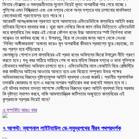
ফিতার দৌরাত্ম্য ও সমন্বয়হীনতার সুযোগ নিয়েই মূলত অপরাধীরা পার পেয়ে যাচ্ছে।
পুলিশের এমন নিষ্ক্রিয়তা এবং এক দপ্তর থেকে অন্য দপ্তরে দায় চাপানোর মানসিকতা
কোনোভাবেই গ্রহণযোগ্য হতে পারে না।
আরেকটি আশঙ্কাজনক প্রবণতা হলো আদালতের এফিডেভিটকে বাল্যবিয়ে আইনি করার
হাতিয়ার হিসেবে ব্যবহার করা। ভুয়া বয়স দেখিয়ে কিংবা জাল নথির ভিত্তিতে এফিডেভিট
করে বাল্যবিয়ে বৈধ করার এই নোংরা কৌশল বন্ধে উচ্চ আদালতের স্পষ্ট নির্দেশনা থাকা
সত্ত্বেও তা কার্যকর হচ্ছে না। উপরন্তু, বিয়ে না দেওয়ার জন্য আগে থেকে নেওয়া
‘লিখিত অঙ্গীকারনামা’ অমান্য করেও মূল অপরাধীরা কীভাবে প্রকাশ্যে ঘুরে বেড়াচ্ছে, তা
বড় প্রশ্ন হয়ে দাঁড়িয়েছে।
জেলাজুড়ে গোপনে চলা বাল্যবিয়ের এই প্রথা বন্ধে অবিলম্বে জিরো টলারেন্স নীতি গ্রহণ
করতে হবে। শুধু খবর পাঠিয়ে দায়িত্ব শেষ না করে মহিলা বিষয়ক দপ্তর ও থানা পুলিশকে
যৌথভাবে সমন্বিত অভিযান চালাতে হবে। এফিডেভিটের নামে বেআইনি বিয়ে রেজিস্ট্রি
করা কাজীদের আইনের আওতায় আনতে হবে এবং বিয়েতে সম্পৃক্ত উভয় পক্ষের
অভিভাবকদের বিরুদ্ধে দৃষ্টান্তমূলক আইনি ব্যবস্থা নেওয়া জরুরি। স্থানীয় প্রশাসনিক
তদারকি জোরদার না হলে এ ধরনের অপরাধ প্রতিরোধ করা কখনোই সম্ভব হবে না।
এই ঘটনার যথাযথ তদন্ত সাপেক্ষে দোষীদের বিরুদ্ধে দ্রুত আইনি ব্যবস্থা নিয়ে সরকার
কি দৃষ্টান্ত স্থাপন করবে, নাকি আমলাতান্ত্রিক জটিলতার অজুহাতে বাল্যবিয়ের এই
কুপ্রথাকে প্রশ্রয় দিয়েই যাবে?
এ সম্পর্কিত আরও খবর
৭ আগস্ট: ন্যাশনাল লাইটহাউস ডে-সমুদ্রপথের নীরব পথপ্রদর্শক