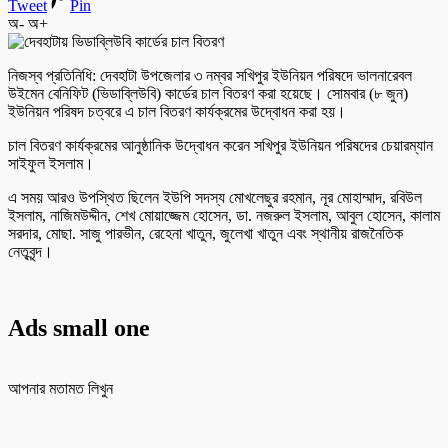
Tweet
Pin
অ-
অ+
নিজস্ব প্রতিনিধি: দেবহাটা উপজেলার ৩ নম্বর সখিপুর ইউনিয়ন পরিষদে ভালনারেবল
উইমেন বেনিফিট (ভিডাব্লিউবি) কার্ডের চাল বিতরণ করা হয়েছে। সোমবার (৮ জুন)
ইউনিয়ন পরিষদ চত্বরে এ চাল বিতরণ কার্যক্রমের উদ্বোধন করা হয়।
চাল বিতরণ কার্যক্রমের আনুষ্ঠানিক উদ্বোধন করেন সখিপুর ইউনিয়ন পরিষদের চেয়ারম্যান
সাইফুল ইসলাম।
এ সময় আরও উপস্থিত ছিলেন ইউপি সদস্য মোখলেছুর রহমান, নূর মোহাম্মাদ, রবিউল
ইসলাম, নাজিমউদ্দীন, শেখ মোয়াজ্জেম হোসেন, ডা. নজরুল ইসলাম, আবুল হোসেন, কালাম
সরদার, মোছা. সাজু পারভীন, রেহেনা খাতুন, জুলেখা খাতুন এবং স্থানীয় রাজনৈতিক
নেতৃবৃন্দ।
Ads small one
আপনার মতামত লিখুন