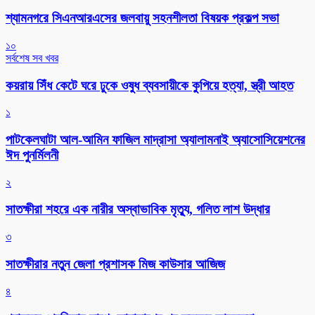
শ্যামনগরে সিএনআরএসের জলবায়ু সহনশীলতা বিষয়ক প্রকল্প সভা
১০
সর্বশেষ সব খবর
কয়রায় সিঁধ কেটে ঘরে ঢুকে ওষুধ ব্যবসায়ীকে কুপিয়ে হত্যা, স্ত্রী আহত
১
পাটকেলঘাটা আল-আমিন ফাজিল মাদ্রাসা অ্যালামনাই অ্যাসোসিয়েশনের
ঈদ পুনর্মিলনী
২
সাতক্ষীরা শহরে এক নারীর অস্বাভাবিক মৃত্যু, গলিত লাশ উদ্ধার
৩
সাতক্ষীরার নতুন জেলা প্রশাসক মিজ কাউসার আজিজ
৪