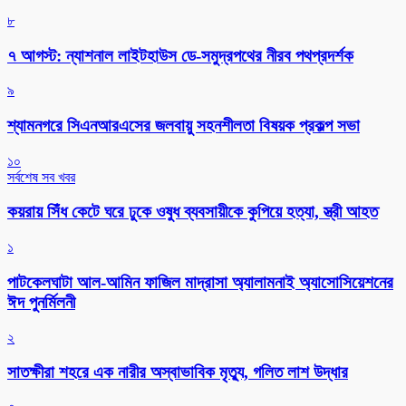
৮
৭ আগস্ট: ন্যাশনাল লাইটহাউস ডে-সমুদ্রপথের নীরব পথপ্রদর্শক
৯
শ্যামনগরে সিএনআরএসের জলবায়ু সহনশীলতা বিষয়ক প্রকল্প সভা
১০
সর্বশেষ সব খবর
কয়রায় সিঁধ কেটে ঘরে ঢুকে ওষুধ ব্যবসায়ীকে কুপিয়ে হত্যা, স্ত্রী আহত
১
পাটকেলঘাটা আল-আমিন ফাজিল মাদ্রাসা অ্যালামনাই অ্যাসোসিয়েশনের
ঈদ পুনর্মিলনী
২
সাতক্ষীরা শহরে এক নারীর অস্বাভাবিক মৃত্যু, গলিত লাশ উদ্ধার