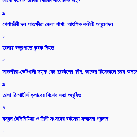
সাংবাদিকতা: আমরা কোমন সাংবাদিক চাই?
৩
পেশাজীবী দল সাতক্ষীরা জেলা শাখা, আংশিক কমিটি অনুমোদন
৪
তালায় বজ্রপাতে কৃষক নিহত
৫
সাতক্ষীরা-ভেটখালী সড়ক যেন দুর্ভোগের ফাঁদ, কাজের ঢিমেতালে চরম অসন
৬
‎তালা রিপোর্টার্স ক্লাবের বিশেষ সভা অনুষ্ঠিত
৭
বন্ধন টেলিমিডিয়া ও শিল্পী সংসদের বর্ষসেরা সম্মাননা প্রদান
৮