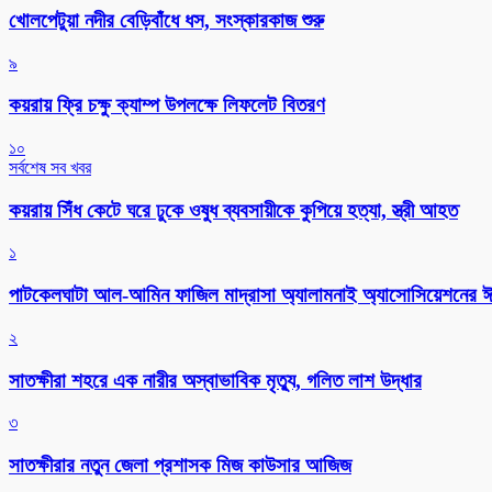
খোলপেটুয়া নদীর বেড়িবাঁধে ধস, সংস্কারকাজ শুরু
৯
কয়রায় ফ্রি চক্ষু ক্যাম্প উপলক্ষে লিফলেট বিতরণ
১০
সর্বশেষ সব খবর
কয়রায় সিঁধ কেটে ঘরে ঢুকে ওষুধ ব্যবসায়ীকে কুপিয়ে হত্যা, স্ত্রী আহত
১
পাটকেলঘাটা আল-আমিন ফাজিল মাদ্রাসা অ্যালামনাই অ্যাসোসিয়েশনের ঈদ 
২
সাতক্ষীরা শহরে এক নারীর অস্বাভাবিক মৃত্যু, গলিত লাশ উদ্ধার
৩
সাতক্ষীরার নতুন জেলা প্রশাসক মিজ কাউসার আজিজ