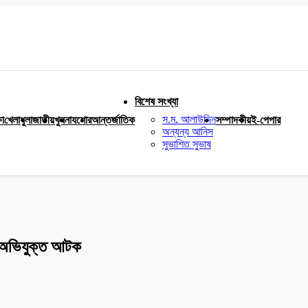
বিশেষ সংখ্যা
স.ম. আলাউদ্দিন
ষা
খেলাধুলা
জাতীয়
খুলনা
যশোর
আন্তর্জাতিক
সম্পাদকীয়
ই-পেপার
অন্যন্য আনিস
সুভাশিত সুভাষ
া, অভিযুক্ত আটক