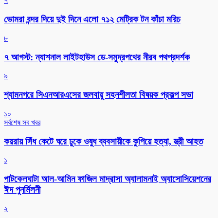
৭
ভোমরা বন্দর দিয়ে দুই দিনে এলো ৭১২ মেট্রিক টন কাঁচা মরিচ
৮
৭ আগস্ট: ন্যাশনাল লাইটহাউস ডে-সমুদ্রপথের নীরব পথপ্রদর্শক
৯
শ্যামনগরে সিএনআরএসের জলবায়ু সহনশীলতা বিষয়ক প্রকল্প সভা
১০
সর্বশেষ সব খবর
কয়রায় সিঁধ কেটে ঘরে ঢুকে ওষুধ ব্যবসায়ীকে কুপিয়ে হত্যা, স্ত্রী আহত
১
পাটকেলঘাটা আল-আমিন ফাজিল মাদ্রাসা অ্যালামনাই অ্যাসোসিয়েশনের
ঈদ পুনর্মিলনী
২