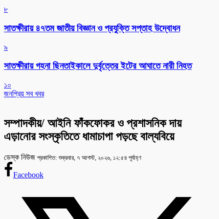
৮
সাতক্ষীরায় ৪৭তম জাতীয় বিজ্ঞান ও প্রযুক্তি সপ্তাহ উদ্বোধন
৯
সাতক্ষীরায় গহনা ছিনতাইকালে দুর্বৃত্তের ইটের আঘাতে নারী নিহত
১০
জনপ্রিয় সব খবর
সম্পাদকীয়/ আইনি ফাঁকফোকর ও প্রশাসনিক দায়
এড়ানোর সংস্কৃতিতে ধামাচাপা পড়ছে বাল্যবিয়ে
ডেস্ক নিউজ
প্রকাশিত: শুক্রবার, ৭ আগস্ট, ২০২৬, ১২:৫৪ পূর্বাহ্ণ
Facebook