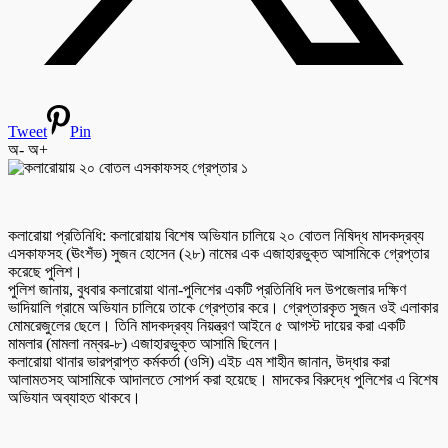
Tweet
Pin
অ-
অ+
কলারোয়া প্রতিনিধি: কলারোয়ায় বিশেষ অভিযান চালিয়ে ২০ বোতল নিষিদ্ধ মাদকদ্রব্য
এসকাফসহ (ঊংশঁভ) সুজন হোসেন (২৮) নামের এক এজাহারভুক্ত আসামিকে গ্রেপ্তার
করেছে পুলিশ।
পুলিশ জানায়, বুধবার কলারোয়া থানা-পুলিশের একটি প্রতিনিধি দল উপজেলার দক্ষিণ
ভাদিয়ালি গ্রামে অভিযান চালিয়ে তাকে গ্রেপ্তার করে। গ্রেপ্তারকৃত সুজন ওই এলাকার
মোমরেজুলের ছেলে। তিনি মাদকদ্রব্য নিয়ন্ত্রণ আইনে ৫ আগস্ট দায়ের করা একটি
মামলার (মামলা নম্বর-৮) এজাহারভুক্ত আসামি ছিলেন।
কলারোয়া থানার ভারপ্রাপ্ত কর্মকর্তা (ওসি) এইচ এম শাহীন জানান, উদ্ধার করা
আলামতসহ আসামিকে আদালতে সোপর্দ করা হয়েছে। মাদকের বিরুদ্ধে পুলিশের এ বিশেষ
অভিযান অব্যাহত থাকবে।