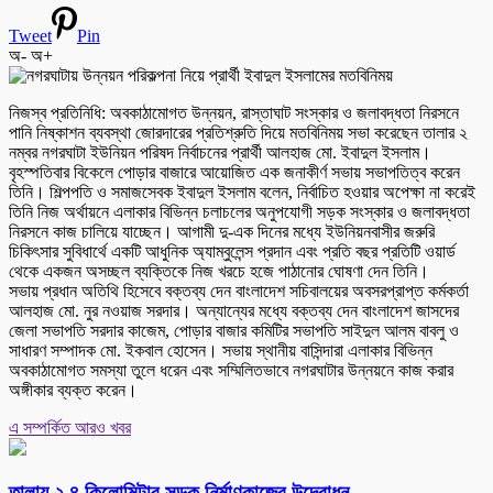
Tweet
Pin
অ-
অ+
নিজস্ব প্রতিনিধি: অবকাঠামোগত উন্নয়ন, রাস্তাঘাট সংস্কার ও জলাবদ্ধতা নিরসনে
পানি নিষ্কাশন ব্যবস্থা জোরদারের প্রতিশ্রুতি দিয়ে মতবিনিময় সভা করেছেন তালার ২
নম্বর নগরঘাটা ইউনিয়ন পরিষদ নির্বাচনের প্রার্থী আলহাজ মো. ইবাদুল ইসলাম।
বৃহস্পতিবার বিকেলে পোড়ার বাজারে আয়োজিত এক জনাকীর্ণ সভায় সভাপতিত্ব করেন
তিনি। শিল্পপতি ও সমাজসেবক ইবাদুল ইসলাম বলেন, নির্বাচিত হওয়ার অপেক্ষা না করেই
তিনি নিজ অর্থায়নে এলাকার বিভিন্ন চলাচলের অনুপযোগী সড়ক সংস্কার ও জলাবদ্ধতা
নিরসনে কাজ চালিয়ে যাচ্ছেন। আগামী দু-এক দিনের মধ্যে ইউনিয়নবাসীর জরুরি
চিকিৎসার সুবিধার্থে একটি আধুনিক অ্যাম্বুলেন্স প্রদান এবং প্রতি বছর প্রতিটি ওয়ার্ড
থেকে একজন অসচ্ছল ব্যক্তিকে নিজ খরচে হজে পাঠানোর ঘোষণা দেন তিনি।
সভায় প্রধান অতিথি হিসেবে বক্তব্য দেন বাংলাদেশ সচিবালয়ের অবসরপ্রাপ্ত কর্মকর্তা
আলহাজ মো. নুর নওয়াজ সরদার। অন্যান্যের মধ্যে বক্তব্য দেন বাংলাদেশ জাসদের
জেলা সভাপতি সরদার কাজেম, পোড়ার বাজার কমিটির সভাপতি সাইদুল আলম বাবলু ও
সাধারণ সম্পাদক মো. ইকবাল হোসেন। সভায় স্থানীয় বাসিন্দারা এলাকার বিভিন্ন
অবকাঠামোগত সমস্যা তুলে ধরেন এবং সম্মিলিতভাবে নগরঘাটার উন্নয়নে কাজ করার
অঙ্গীকার ব্যক্ত করেন।
এ সম্পর্কিত আরও খবর
তালায় ২.৪ কিলোমিটার সড়ক নির্মাণকাজের উদ্বোধন