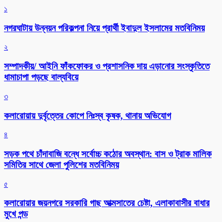
১
নগরঘাটায় উন্নয়ন পরিকল্পনা নিয়ে প্রার্থী ইবাদুল ইসলামের মতবিনিময়
২
সম্পাদকীয়/ আইনি ফাঁকফোকর ও প্রশাসনিক দায় এড়ানোর সংস্কৃতিতে
ধামাচাপা পড়ছে বাল্যবিয়ে
৩
কলারোয়ায় দুর্বৃত্তের কোপে নিঃস্ব কৃষক, থানায় অভিযোগ
৪
সড়ক পথে চাঁদাবাজি বন্ধে সর্বোচ্চ কঠোর অবস্থান: বাস ও ট্রাক মালিক
সমিতির সাথে জেলা পুলিশের মতবিনিময়
৫
কলারোয়ার জয়নগরে সরকারি গাছ আত্মসাতের চেষ্টা, এলাকাবাসীর বাধার
মুখে পন্ড