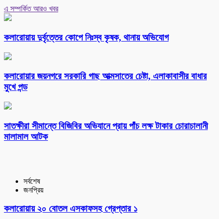
এ সম্পর্কিত আরও খবর
কলারোয়ায় দুর্বৃত্তের কোপে নিঃস্ব কৃষক, থানায় অভিযোগ
কলারোয়ার জয়নগরে সরকারি গাছ আত্মসাতের চেষ্টা, এলাকাবাসীর বাধার
মুখে পন্ড
সাতক্ষীরা সীমান্তে বিজিবির অভিযানে প্রায় পাঁচ লক্ষ টাকার চোরাচালানী
মালামাল আটক
সর্বশেষ
জনপ্রিয়
কলারোয়ায় ২০ বোতল এসকাফসহ গ্রেপ্তার ১