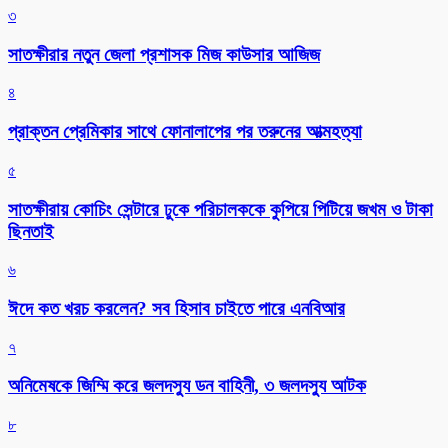
৩
সাতক্ষীরার নতুন জেলা প্রশাসক মিজ কাউসার আজিজ
৪
প্রাক্তন প্রেমিকার সাথে ফোনালাপের পর তরুনের আত্মহত্যা
৫
সাতক্ষীরায় কোচিং সেন্টারে ঢুকে পরিচালককে কুপিয়ে পিটিয়ে জখম ও টাকা
ছিনতাই
৬
ঈদে কত খরচ করলেন? সব হিসাব চাইতে পারে এনবিআর
৭
অনিমেষকে জিম্মি করে জলদস্যু ডন বাহিনী, ৩ জলদস্যু আটক
৮