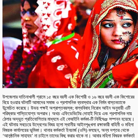
উপজেলার দাতিনাখালী গ্রামে ১৫ বছর বয়সী এক কিশোরী ও ১৬ বছর বয়সী এক কিশোরের
বিয়ে হওয়ার ঘটনাটি আমাদের সমাজ ও প্রশাসনিক ব্যবস্থার এক নির্মম বাস্তবতাকে
উন্মেচিত করেছে। উভয় পক্ষই অপ্রাপ্তবয়স্ক; বাল্যবিবাহ নিরোধ আইন অনুযায়ী এটি
পরিষ্কার শাস্তিযোগ্য অপরাধ। অথচ এফিডেভিটের দোহাই দিয়ে এবং প্রশাসনিক দায়
ঠেলার অদ্ভুত প্রতিযোগিতার মাধ্যমে এই বেআইনি কর্মকা-টি নির্বিঘেœ সম্পন্ন হয়েছে।
এই ঘটনায় সবচেয়ে উদ্বেগের বিষয় হলো স্থানীয় আইনশৃঙ্খলা রক্ষাকারী বাহিনী ও মহিলা
বিষয়ক কার্যালয়ের ভূমিকা। থানার কর্মকর্তা ইনচার্জ (ওসি) বলছেন, অন্য দপ্তর থেকে
‘আনুষ্ঠানিক সাহায্য’ না চাইলে তাদের কিছু করার থাকে না। আবার মহিলা বিষয়ক কর্মকর্তা