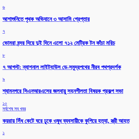
৬
আশাশুনিতে পৃথক অভিযানে ৩ আসামি গ্রেপ্তার
৭
ভোমরা বন্দর দিয়ে দুই দিনে এলো ৭১২ মেট্রিক টন কাঁচা মরিচ
৮
৭ আগস্ট: ন্যাশনাল লাইটহাউস ডে-সমুদ্রপথের নীরব পথপ্রদর্শক
৯
শ্যামনগরে সিএনআরএসের জলবায়ু সহনশীলতা বিষয়ক প্রকল্প সভা
১০
সর্বশেষ সব খবর
কয়রায় সিঁধ কেটে ঘরে ঢুকে ওষুধ ব্যবসায়ীকে কুপিয়ে হত্যা, স্ত্রী আহত
১