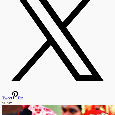
Tweet
Pin
অ-
অ+