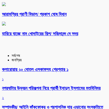
আরামপ্রিয় প্রাণী বিড়াল/ প্রকাশ ঘোষ বিধান
হারিয়ে যাচ্ছে নাম খোদাইয়ের শিল্প/ সচ্চিদানন্দ দে সদয়
সর্বশেষ
জনপ্রিয়
কলারোয়ায় ২০ বোতল এসকাফসহ গ্রেপ্তার ১
১
নগরঘাটায় উন্নয়ন পরিকল্পনা নিয়ে প্রার্থী ইবাদুল ইসলামের মতবিনিময়
২
সম্পাদকীয়/ আইনি ফাঁকফোকর ও প্রশাসনিক দায় এড়ানোর সংস্কৃতিতে