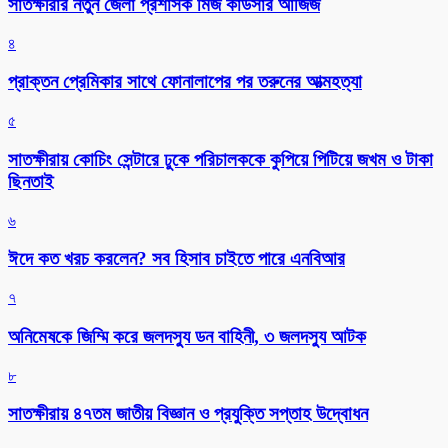
সাতক্ষীরার নতুন জেলা প্রশাসক মিজ কাউসার আজিজ
৪
প্রাক্তন প্রেমিকার সাথে ফোনালাপের পর তরুনের আত্মহত্যা
৫
সাতক্ষীরায় কোচিং সেন্টারে ঢুকে পরিচালককে কুপিয়ে পিটিয়ে জখম ও টাকা
ছিনতাই
৬
ঈদে কত খরচ করলেন? সব হিসাব চাইতে পারে এনবিআর
৭
অনিমেষকে জিম্মি করে জলদস্যু ডন বাহিনী, ৩ জলদস্যু আটক
৮
সাতক্ষীরায় ৪৭তম জাতীয় বিজ্ঞান ও প্রযুক্তি সপ্তাহ উদ্বোধন