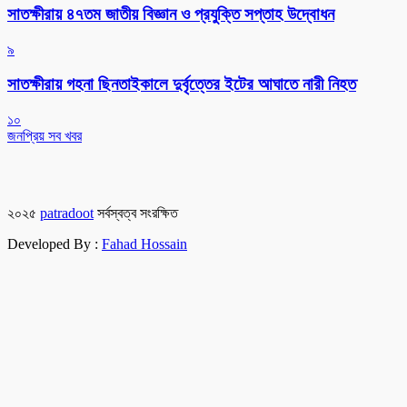
সাতক্ষীরায় ৪৭তম জাতীয় বিজ্ঞান ও প্রযুক্তি সপ্তাহ উদ্বোধন
৯
সাতক্ষীরায় গহনা ছিনতাইকালে দুর্বৃত্তের ইটের আঘাতে নারী নিহত
১০
জনপ্রিয় সব খবর
২০২৫
patradoot
সর্বস্বত্ব সংরক্ষিত
Developed By :
Fahad Hossain