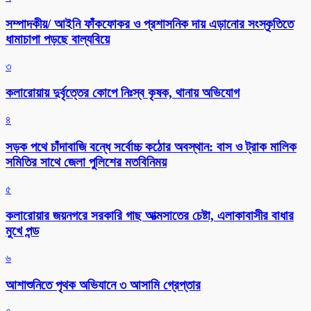
সম্পাদকীয়/ আইনি ফাঁকফোকর ও প্রশাসনিক দায় এড়ানোর সংস্কৃতিতে
ধামাচাপা পড়ছে বাল্যবিয়ে
৩
কলারোয়ায় দুর্বৃত্তের কোপে নিঃস্ব কৃষক, থানায় অভিযোগ
৪
সড়ক পথে চাঁদাবাজি বন্ধে সর্বোচ্চ কঠোর অবস্থান: বাস ও ট্রাক মালিক
সমিতির সাথে জেলা পুলিশের মতবিনিময়
৫
কলারোয়ার জয়নগরে সরকারি গাছ আত্মসাতের চেষ্টা, এলাকাবাসীর বাধার
মুখে পন্ড
৬
আশাশুনিতে পৃথক অভিযানে ৩ আসামি গ্রেপ্তার