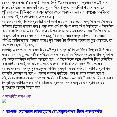
কেবল ‘খবর পাঠানো’র মধ্যেই নিজ দায়িত্ব সীমাবদ্ধ রাখছেন। প্রশাসনিক এই লাল
ফিতার দৌরাত্ম্য ও সমন্বয়হীনতার সুযোগ নিয়েই মূলত অপরাধীরা পার পেয়ে যাচ্ছে।
পুলিশের এমন নিষ্ক্রিয়তা এবং এক দপ্তর থেকে অন্য দপ্তরে দায় চাপানোর মানসিকতা
কোনোভাবেই গ্রহণযোগ্য হতে পারে না।
আরেকটি আশঙ্কাজনক প্রবণতা হলো আদালতের এফিডেভিটকে বাল্যবিয়ে আইনি করার
হাতিয়ার হিসেবে ব্যবহার করা। ভুয়া বয়স দেখিয়ে কিংবা জাল নথির ভিত্তিতে এফিডেভিট
করে বাল্যবিয়ে বৈধ করার এই নোংরা কৌশল বন্ধে উচ্চ আদালতের স্পষ্ট নির্দেশনা থাকা
সত্ত্বেও তা কার্যকর হচ্ছে না। উপরন্তু, বিয়ে না দেওয়ার জন্য আগে থেকে নেওয়া
‘লিখিত অঙ্গীকারনামা’ অমান্য করেও মূল অপরাধীরা কীভাবে প্রকাশ্যে ঘুরে বেড়াচ্ছে, তা
বড় প্রশ্ন হয়ে দাঁড়িয়েছে।
জেলাজুড়ে গোপনে চলা বাল্যবিয়ের এই প্রথা বন্ধে অবিলম্বে জিরো টলারেন্স নীতি গ্রহণ
করতে হবে। শুধু খবর পাঠিয়ে দায়িত্ব শেষ না করে মহিলা বিষয়ক দপ্তর ও থানা পুলিশকে
যৌথভাবে সমন্বিত অভিযান চালাতে হবে। এফিডেভিটের নামে বেআইনি বিয়ে রেজিস্ট্রি
করা কাজীদের আইনের আওতায় আনতে হবে এবং বিয়েতে সম্পৃক্ত উভয় পক্ষের
অভিভাবকদের বিরুদ্ধে দৃষ্টান্তমূলক আইনি ব্যবস্থা নেওয়া জরুরি। স্থানীয় প্রশাসনিক
তদারকি জোরদার না হলে এ ধরনের অপরাধ প্রতিরোধ করা কখনোই সম্ভব হবে না।
এই ঘটনার যথাযথ তদন্ত সাপেক্ষে দোষীদের বিরুদ্ধে দ্রুত আইনি ব্যবস্থা নিয়ে সরকার
কি দৃষ্টান্ত স্থাপন করবে, নাকি আমলাতান্ত্রিক জটিলতার অজুহাতে বাল্যবিয়ের এই
কুপ্রথাকে প্রশ্রয় দিয়েই যাবে?
এ সম্পর্কিত আরও খবর
৭ আগস্ট: ন্যাশনাল লাইটহাউস ডে-সমুদ্রপথের নীরব পথপ্রদর্শক