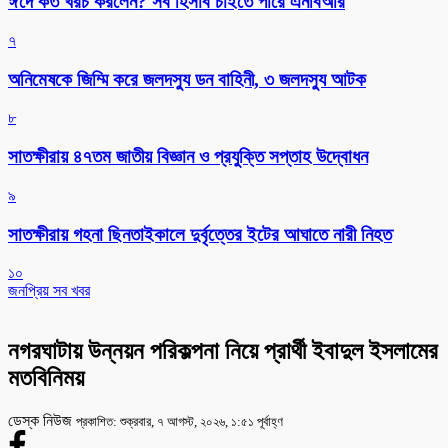
ঈদে কত খরচ করলেন? সব হিসাব চাইতে পারে এনবিআর
৭
অনিমেষকে জিম্মি করে জলদস্যু ডন বাহিনী, ৩ জলদস্যু আটক
৮
সাতক্ষীরায় ৪৭তম জাতীয় বিজ্ঞান ও প্রযুক্তি সপ্তাহ উদ্বোধন
৯
সাতক্ষীরায় গহনা ছিনতাইকালে দুর্বৃত্তের ইটের আঘাতে নারী নিহত
১০
জনপ্রিয় সব খবর
নগরঘাটায় উন্নয়ন পরিকল্পনা নিয়ে প্রার্থী ইবাদুল ইসলামের
মতবিনিময়
ডেস্ক নিউজ
প্রকাশিত: শুক্রবার, ৭ আগস্ট, ২০২৬, ১:৫১ পূর্বাহ্ণ