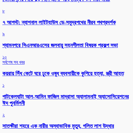
৮
৭ আগস্ট: ন্যাশনাল লাইটহাউস ডে-সমুদ্রপথের নীরব পথপ্রদর্শক
৯
শ্যামনগরে সিএনআরএসের জলবায়ু সহনশীলতা বিষয়ক প্রকল্প সভা
১০
সর্বশেষ সব খবর
কয়রায় সিঁধ কেটে ঘরে ঢুকে ওষুধ ব্যবসায়ীকে কুপিয়ে হত্যা, স্ত্রী আহত
১
পাটকেলঘাটা আল-আমিন ফাজিল মাদ্রাসা অ্যালামনাই অ্যাসোসিয়েশনের
ঈদ পুনর্মিলনী
২
সাতক্ষীরা শহরে এক নারীর অস্বাভাবিক মৃত্যু, গলিত লাশ উদ্ধার