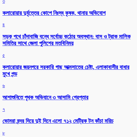
৩
কলারোয়ায় দুর্বৃত্তের কোপে নিঃস্ব কৃষক, থানায় অভিযোগ
৪
সড়ক পথে চাঁদাবাজি বন্ধে সর্বোচ্চ কঠোর অবস্থান: বাস ও ট্রাক মালিক
সমিতির সাথে জেলা পুলিশের মতবিনিময়
৫
কলারোয়ার জয়নগরে সরকারি গাছ আত্মসাতের চেষ্টা, এলাকাবাসীর বাধার
মুখে পন্ড
৬
আশাশুনিতে পৃথক অভিযানে ৩ আসামি গ্রেপ্তার
৭
ভোমরা বন্দর দিয়ে দুই দিনে এলো ৭১২ মেট্রিক টন কাঁচা মরিচ
৮