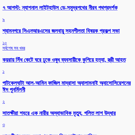
৭ আগস্ট: ন্যাশনাল লাইটহাউস ডে-সমুদ্রপথের নীরব পথপ্রদর্শক
৯
শ্যামনগরে সিএনআরএসের জলবায়ু সহনশীলতা বিষয়ক প্রকল্প সভা
১০
সর্বশেষ সব খবর
কয়রায় সিঁধ কেটে ঘরে ঢুকে ওষুধ ব্যবসায়ীকে কুপিয়ে হত্যা, স্ত্রী আহত
১
পাটকেলঘাটা আল-আমিন ফাজিল মাদ্রাসা অ্যালামনাই অ্যাসোসিয়েশনের
ঈদ পুনর্মিলনী
২
সাতক্ষীরা শহরে এক নারীর অস্বাভাবিক মৃত্যু, গলিত লাশ উদ্ধার
৩