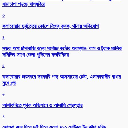
ধামাচাপা পড়ছে বাল্যবিয়ে
৩
কলারোয়ায় দুর্বৃত্তের কোপে নিঃস্ব কৃষক, থানায় অভিযোগ
৪
সড়ক পথে চাঁদাবাজি বন্ধে সর্বোচ্চ কঠোর অবস্থান: বাস ও ট্রাক মালিক
সমিতির সাথে জেলা পুলিশের মতবিনিময়
৫
কলারোয়ার জয়নগরে সরকারি গাছ আত্মসাতের চেষ্টা, এলাকাবাসীর বাধার
মুখে পন্ড
৬
আশাশুনিতে পৃথক অভিযানে ৩ আসামি গ্রেপ্তার
৭
ভোমরা বন্দর দিয়ে দুই দিনে এলো ৭১২ মেট্রিক টন কাঁচা মরিচ