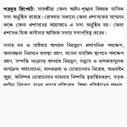
পত্রদূত রিপোর্ট:
সাতক্ষীরা জেলা আইন-শৃঙ্খলা বিষয়ক মাসিক
সভা অনুষ্ঠিত হয়েছে। রোববার সকালে জেলা প্রশাসকের সম্মেলন
কক্ষে জেলা প্রশাসনের আয়াজনে এ সভা অনুষ্ঠিত হয়। জেলা
প্রশাসক মিজ কাউসার আজিজ সভায় সভাপতিত্ব করেন।
সভায় মব ও সাইবার অপরাধ নিয়ন্ত্রণে প্রশাসনিক পদক্ষেপ,
জলাবদ্ধতা নিরসনে ব্যবস্থা গ্রহণ, মডেল মসজিদ স্থাপনে পদক্ষেপ
গ্রহণ, সম্পত্তি সংক্রান্ত অপরাধ নিয়ন্ত্রণ, সন্ত্রাস ও নাশকতামূলক
কার্যক্রম পর্যালোচনা, মাদকদ্রব্য ও চোরাচালান নিরোধ, অনলাইন
জুয়া, অনিষ্পন্ন চোরাচালান মামলার নিষ্পত্তি ত্বরান্বিতকরণ, সড়ক
দূর্ঘটনা নিয়ন্ত্রণ, মানব পাচার প্রতিরোধ, শিক্ষা প্রতিষ্ঠানের শৃঙ্খলা,
সড়কের শৃঙ্খলা, অবৈধ স্থাপনা উচ্ছেদ ও ফুটপাত দখলমুক্তকরণ,
ট্রাফিক ব্যবস্থাপনা ইত্যাদি বিষয়ের উপর বিস্তারিত আলোচনা
করেন।
অতিরিক্ত জেলা প্রশাসক মো: আবুল হাসেমের সঞ্চালনায় সভায়