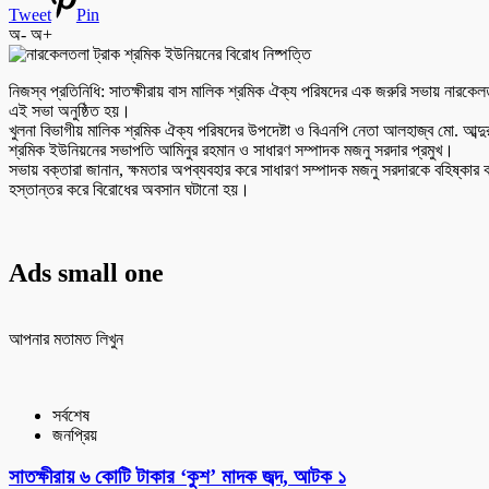
Tweet
Pin
অ-
অ+
নিজস্ব প্রতিনিধি: সাতক্ষীরায় বাস মালিক শ্রমিক ঐক্য পরিষদের এক জরুরি সভায় নারকেলতলা
এই সভা অনুষ্ঠিত হয়।
খুলনা বিভাগীয় মালিক শ্রমিক ঐক্য পরিষদের উপদেষ্টা ও বিএনপি নেতা আলহাজ্ব মো. আব্
শ্রমিক ইউনিয়নের সভাপতি আমিনুর রহমান ও সাধারণ সম্পাদক মজনু সরদার প্রমুখ।
সভায় বক্তারা জানান, ক্ষমতার অপব্যবহার করে সাধারণ সম্পাদক মজনু সরদারকে বহিষ্কা
হস্তান্তর করে বিরোধের অবসান ঘটানো হয়।
Ads small one
আপনার মতামত লিখুন
সর্বশেষ
জনপ্রিয়
সাতক্ষীরায় ৬ কোটি টাকার ‘কুশ’ মাদক জব্দ, আটক ১