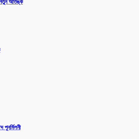
 নতুন আতঙ্ক
ক
পুনর্মিলনী