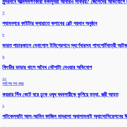
সুন্দরবনে আত্মসমর্পণকারী বনদস্যুরা আবারও সক্রিয়? জেলেদের অভিযোগে
৭
শ্যামনগরে ফাইটার ক্যারাতে ক্লাবের বেল্ট প্রদান অনুষ্ঠান
৮
ভারত পাচারকালে বেনাপোল ইমিগ্রেশনে স্বর্ণেবারসহ পাসপোর্টযাত্রী আট
৯
ফিংড়ীর ডাড়ার খালে অবৈধ নেটপাটা দেওয়ার অভিযোগ
১০
সর্বশেষ সব খবর
কয়রায় সিঁধ কেটে ঘরে ঢুকে ওষুধ ব্যবসায়ীকে কুপিয়ে হত্যা, স্ত্রী আহত
১
পাটকেলঘাটা আল-আমিন ফাজিল মাদ্রাসা অ্যালামনাই অ্যাসোসিয়েশনের ঈদ 