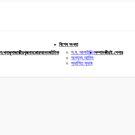
বিশেষ সংখ্যা
স.ম. আলাউদ্দিন
ষা
খেলাধুলা
জাতীয়
খুলনা
যশোর
আন্তর্জাতিক
সম্পাদকীয়
ই-পেপার
অন্যন্য আনিস
সুভাশিত সুভাষ